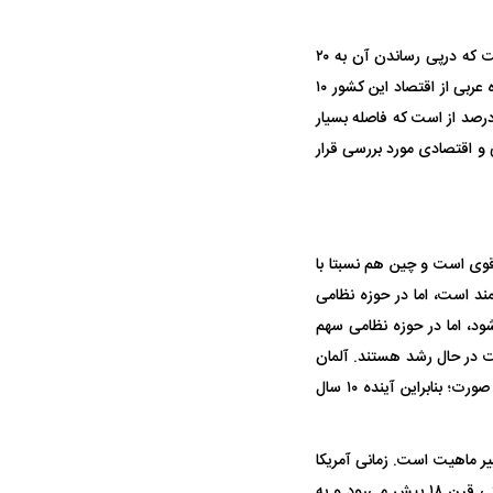
در منطقه ما سهم اقتصاد دیجیتال از جی دی پی عربستان ۱۵ درصد یعنی ۱۰۰ میلیارد دلار در سال است که درپی رساندن آن به ۲۰
درصد و داشتن بخشی از هوش مصنوعی جهان در عربستان است. سهم اقتصاد دیجیتال امارات متحده عربی از اقتصاد این کشور ۱۰
است که می‌خواهند در سال ۲۰۳۰ این رقم را به ۲۰ درصد برسانند. سهم اقتصاد دیجیتال ایران ۴ درصد از است که فاصله بسیار
ی و اقتصادی مورد بررسی قرار
قوی است و چین هم نسبتا با
ند است، اما در حوزه نظامی
ود، اما در حوزه نظامی سهم
عت در حال رشد هستند. آلمان
۵ درصد جی دی پی را به حوزه نظامی اختصاص داد و فرانسه و ژاپن و ایتالیا و اسپانیا هم به همین صورت؛ بنابراین آینده ۱۰ سال
در دوران قاجار چگونه
مردی که سر خم نکرد؟ | غلامرضا تختی و
مرصاد و ال
حکومت پهلوی
ر ماهیت است. زمانی آمریکا
خود را نگهبان جهان لیبرال می‌دانست، اما در حال حاضر اقتصاد آمریکا به سمت اقتصاد نئومرکانتیلیستی قرن ۱۸ پیش می‌رود و به