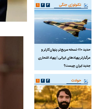
تکنولوژی جنگی
۱
۲
۳
 ماسک
حدید ۱۱۰؛ نسخه سریع‌تر، پنهان‌کارتر و
هواپیمای مرموز E-11A BACN چیست؟
مرگبارتر پهپادهای ایرانی | پهپاد انتحاری
جدید ایران چیست؟
حوادث
۱
۲
۳