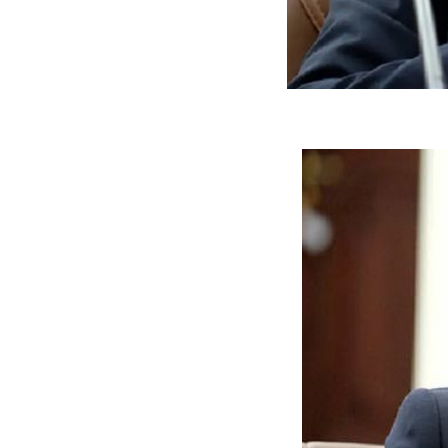
ه سریع‌تر، پنهان‌کارتر و
هواپیمای مرموز E-11A BACN چیست؟
یرانی | پهپاد انتحاری
؟