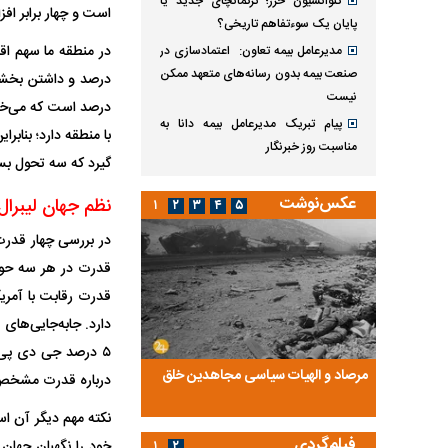
کنوانسیون خزر؛ ترکمانچای جدید یا
است و چهار برابر اف
پایان یک سوءتفاهم تاریخی؟
مدیرعامل بیمه تعاون: اعتمادسازی در
صنعت بیمه بدون رسانه‌های متعهد ممکن
نیست
پیام تبریک مدیرعامل بیمه دانا به
با منطقه دارد؛ بناب
مناسبت روز خبرنگار
گیرد که سه تحول بس
عکس‌نوشت
نظم جهان لیبرال
۱
۲
۳
۴
۵
در بررسی چهار قدرت
قدرت در هر سه حوزه
قدرت رقابت با آمری
دارد. جابه‌جایی‌های
ضا تختی و
مرصاد و الهیات سیاسی مجاهدین خلق
آخرین پرده از حیات سی
درباره قدرت مشخص
روایتی از آخرین مصاحبه‌
نکته مهم دیگر آن ا
فیلم‌گردی
۱
۲