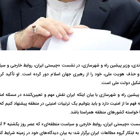
هران بازداشت
حمله ۶ سگ به کودک ۹ ساله در سنندج؛
ردپای سیاست در ی
راحی پلک
زنگ خطر دوباره به صدا درآمد
ماجرای قتل مداح
دی، وزیر پیشین راه و شهرسازی، در نشست «چیستی ایران، روابط خارجی و سیا
 حذف هویت ملی، خود را از رهبری جهان اسلام دور کرده است. او تأکید کرد 
شکیل دولت ملی است.
ر پیشین راه و شهرسازی با بیان اینکه ایران نقش مهم و تعیین‌کننده در مسئله ام
ل با تماشاگر
رقم نجومی رضایتنامه مدافع موردنظر
دو خرید جدید پرس
ه فهم ما از امنیت دارد و باید بتوانیم یک ترتیبات امنیتی در منطقه پیشنهاد کنی
پرسپولیس لو رفت
امضای قرارداد امر
با خواسته کشور‌های منطقه همراستا باشد.
عباس آخ
به ابتکار گروه مطالعات ایران برگزار شد؛ به بیان دیدگاه‌های خود در زمینه شرایط ک