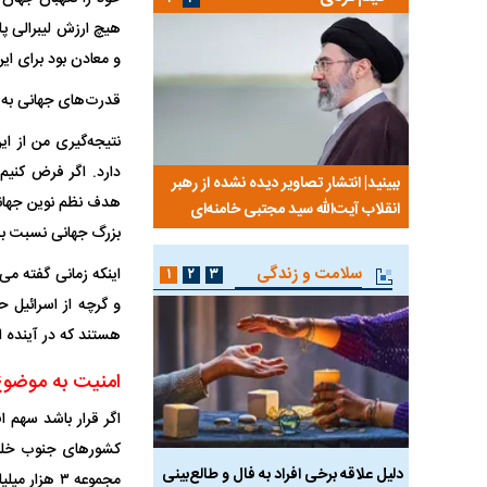
هیچ ارزش لیبرالی پا
و معادن بود برای ای
قدرت‌های جهانی به ه
نتیجه‌گیری من از ا
دارد. اگر فرض کنیم
 هاشمی
ببینید| انتشار تصاویر دیده نشده از رهبر
سخنرانی دیده نشده آیت
هدف نظم نوین جهانی 
مه۵۹۸
انقلاب آیت‌الله سید مجتبی خامنه‌ای
رفسنجانی درباره پذیرش ق
بزرگ جهانی نسبت به
سلامت و زندگی
اینکه زمانی گفته م
۱
۲
۳
و گرچه از اسرائیل ح
هستند که در آینده ا
امنیت به موضوع
ان آن
دلیل علاقه برخی افراد به فال و طالع‌بینی
تاثیر استرس بر بدن
مجموعه ۳ ه