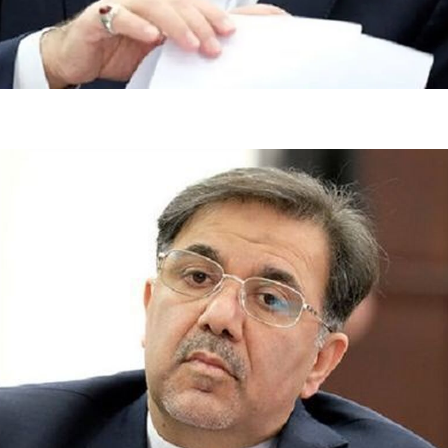
فضاپیمای «استارشیپ» ایلان ماسک
حدید ۱۱۰؛ نسخ
چیست؟
مرگبارتر پهپادهای ا
جدید ایران چیست