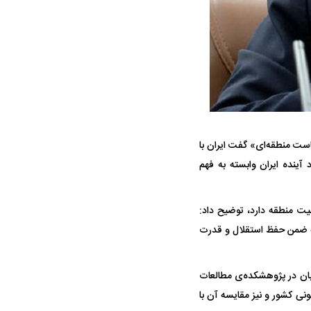
ک جنایت مرموز؛
جراحان قلابی در شمال تهران بازداشت
 معروف چیست؟
شدند؛ از تزریق فیلر تا جراحی پلک
ست منطقه‌ای» گفت ایران با
آینده ایران وابسته به فهم
نیت منطقه دارد، توضیح داد:
پولیس نهایی شد؛
پرسپولیس از جذب حسین‌نژاد عقب
بازی‌های لیگ
م که ضمن حفظ استقلال و قدرت
وز
کشید؛ رضایتنامه ۲ میلیون دلاری مانع
برگزار می‌شو
انتقال
وندی در نشست «چیستی ایران، روابط خارجی و سیاست منطقه‌ای» که عصر روز یکشنبه ۴ آبان در پژوهشکده‌ی مطالعات
نونی کشور و نیز مقایسه آن با