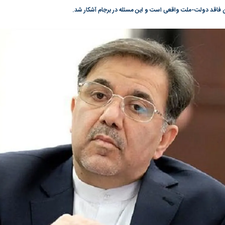
ن فاقد دولت-ملت واقعی است و این مسئله در برجام آشکار شد.
گونی رژیم و
مطالعه رفتار هیستریک صدا و سیما علیه
در وزارت نفت «ر
بیر نشد؟ | پشت
کمپین نه به اعدام
پاسخگویی احساس 
ه تجارت پهپاد‌ ۱۵۰۰ دلاری که
نفت وزیر است و ت
حساب آنها می‌رود
رصد شوند
؛ شاخص کل و
بورس تهران رکورد شکست
رکوردشکنی تاریخ
وارد کانال ۵.۵ میلیون واحد شد