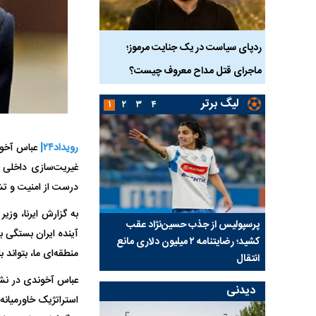
دک ۹ ساله در سنندج؛
ردپای سیاست در یک جنایت مرموز؛
جراحان قلابی در شمال ت
ماجرای قتل مداح معروف چیست؟
شدند؛ از تزریق فیلر تا ج
لیگ برتر
۱
۲
۳
۴
رویداد۲۴|
عباس آخون
غیریت‌سازی داخلی و
درست از امنیت و ت
به گزارش ایرنا، وزی
ی شد؛
پرسپولیس از جذب حسین‌نژاد عقب
بازی‌های لیگ برتر فوتبا
آینده ایران بستگی ب
کشید؛ رضایتنامه ۲ میلیون دلاری مانع
برگزار می‌شود
منطقه‌ای ما، بتواند 
انتقال
دیدنی
استراتژیک خاورمیانه 