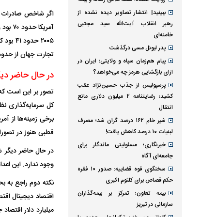
ببینید| انتشار تصاویر دیده نشده از
رهبر انقلاب آیت‌الله سید مجتبی
خامنه‌ای
پدر لیونل مسی درگذشت
تجارت جهان از حدود ۲ درصد به حدود ۱۲ درصد کل تجارت جهان رسیده است و روند اروپا با شیب کمی کاهش یاف
پیام هم‌زمان سپاه و ولایتی؛ ایران در
ازای بازگشایی هرمز چه می‌خواهد؟
در حال حاضر دیگ
پرسپولیس از جذب حسین‌نژاد عقب
کشید؛ رضایتنامه ۲ میلیون دلاری مانع
کل سرمایه‌گذاری نظ
انتقال
برخی زمینه‌ها از آم
شیر خام ۱۶۲ درصد گران شد؛ مصرف
لبنیات ۱۰ درصد کاهش یافت!
قطبی هنوز در تصورات
خبرنگاری؛ مسئولیتی ماندگار برای
در حال حاضر دیگر 
جامعه‌ای آگاه
وجود ندارد. این اع
سخنگوی قوه قضاییه: صدور ۱۰ فقره
حکم قصاص برای کلثوم اکبری
نکته دوم راجع به بح
بیمه تعاون؛ تمرکز بر بیمه‌گذاران
سازمانی در تبریز