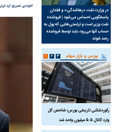
آخوندی تصریح کرد ایرا
سیما علیه
در وزارت نفت «رهاشدگی» و فقدان
چرا رویای آمریکایی سرن
پاسخگویی احساس می‌شود | فروشنده
نابودی محور مقاومت تع
نفت وزیر است و تراستی‌هایی که پول به
پرد
حساب آنها می‌رود، باید توسط فروشنده
واشنگتن را زمین زد
رصد شوند
بورس و بازار سهام
۱
۲
۳
رکوردشکنی تاریخی بورس؛ شاخص کل
هجوم نقدینگی به بورس
وارد کانال ۵.۵ میلیون واحد شد
هم‌وزن در قله تاریخی