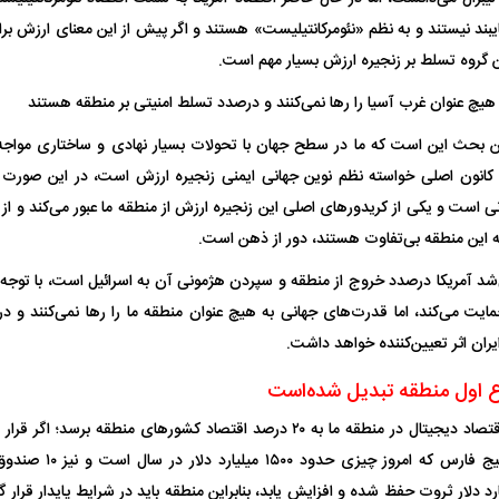
یبند نیستند و به نظم «نئومرکانتیلیست» هستند و اگر پیش از این معنای ارزش برا
ن گروه تسلط بر زنجیره ارزش بسیار مهم است.
یچ عنوان غرب آسیا را رها نمی‌کنند و درصدد تسلط امنیتی بر منطقه هستند
ین بحث این است که ما در سطح جهان با تحولات بسیار نهادی و ساختاری مواجه ه
 کانون اصلی خواسته نظم نوین جهانی ایمنی زنجیره ارزش است، در این صورت ا
‌الله هاشمی
ببینید| انتشار تصاویر دیده نشده از رهبر
سخنرانی دیده نشد
است و یکی از کریدور‌های اصلی این زنجیره ارزش از منطقه ما عبور می‌کند و از 
طع نامه۵۹۸
انقلاب آیت‌الله سید مجتبی خامنه‌ای
رفسنجانی درباره پ
 این منطقه بی‌تفاوت هستند، دور از ذهن است.
ی‌شد آمریکا درصدد خروج از منطقه و سپردن هژمونی آن به اسرائیل است، با توجه
مایت می‌کند، اما قدرت‌های جهانی به هیچ عنوان منطقه ما را رها نمی‌کنند و 
یران اثر تعیین‌کننده خواهد داشت.
 اول منطقه تبدیل شده‌است
اگر قرار باشد سهم اقتصاد دیجیتال در منطقه ما به ۲۰ درصد اقتصاد کشور‌های 
کشور‌های جنوب خلیج فارس
علت تنگی نفس و راه های درمان آن
دلیل علاقه برخی اف
زار میلیارد دلار ثروت حفظ شده و افزایش یابد، بنابراین منطقه باید در شرایط پایدار ق