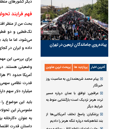
دیگر کشور‌های منطق
فهم فرایند تحول
بحث من از منظر اقت
تک‌قطبی و دو قطبی
می‌شود، اما ما بای
پیاده‌روی جاماندگان اربعین در تهران
داده و ایران در کج
آخرین اخبار
پربازدید ها
پربحث ترین عناوین
پیام محمد شریعتمداری به مناسبت روز
قدرت نظامی سهمی حدو
خبرنگار
میلیارد دلار سهم دارن
عراقچی: توافق با عمان درباره مسیر
تردد هرمز نزدیک است؛ بازگشایی منوط به
شرایط دیگر
ملموس‌تر این تحولا
پزشکیان: پاسخ تخلف آمریکایی‌ها از
بند تفاهم‌نامه درباره تنگه هرمز را دادیم
داستان قدرت اقثصادی
روایت اعتماد؛ نقطه تلاقی رسانه و بیمه