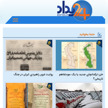
باز
و
بسته
حتما بخوانید
کردن
منو
خزر؛ ترکمانچای جدید یا یک سوءتفاهم
روایت غرور راهبردی ایران در جنگ
تاریخی؟