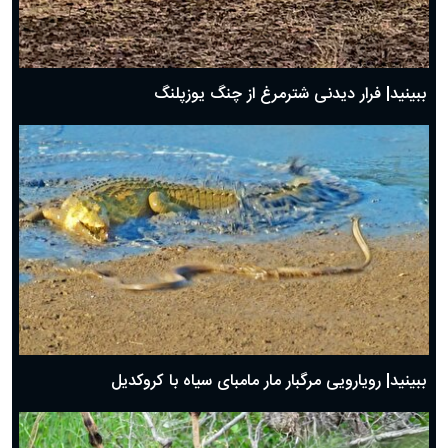
ببینید| فرار دیدنی شترمرغ از چنگ یوزپلنگ
ببینید| رویارویی مرگبار مار مامبای سیاه با کروکدیل