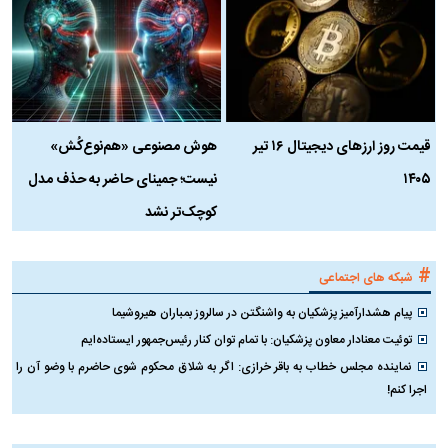
قیمت روز ارز‌های دیجیتال ۱۶ تیر
هوش مصنوعی «هم‌نوع‌کُش»
چ
۱۴۰۵
نیست؛ جمینای حاضر به حذف مدل
ک
کوچک‌تر نشد
#
شبکه های اجتماعی
پیام هشدارآمیز پزشکیان به واشنگتن در سالروز بمباران هیروشیما
توئیت معنادار معاون پزشکیان: با تمام توان کنار رئیس‌جمهور ایستاده‌ایم
نماینده مجلس خطاب به باقر خرازی: اگر به شلاق محکوم شوی حاضرم با وضو آن را
اجرا کنم!