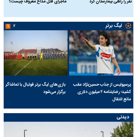
نفر را راهی بیمارستان کرد
ماجرای قتل مداح معروف چیست؟
ب
ج
لیگ برتر
۱
۲
پرسپولیس از جذب حسین‌نژاد عقب
بازی‌های لیگ برتر فوتبال با تماشاگر
کشید؛ رضایتنامه ۲ میلیون دلاری
برگزار می‌شود
مانع انتقال
دیدنی