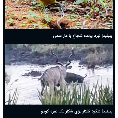
ببینید| نبرد پرنده شجاع با مار سمی
ببینید| شگرد کفتار برای شکار تک نفره کودو