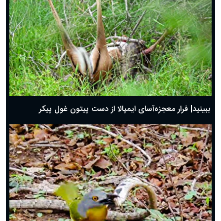
ببینید| فرار معجزه‌آسای ایمپالا از دست پیتون غول پیکر