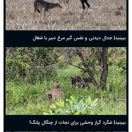
دعای روز دوم ماه مبارک رمضان ۱ اسفند ماه ۱۴۰۴
دعای روز اول ماه مبارک رمضان، ۳۰ بهمن ۱۴۰۴
حضرت زینب(س) چگونه از دنیا رفت؟
بهترین پیامک تبریک روز پدر ۱۴۰۴؛ جملات زیبا و صمیمانه
روز پدر ۱۴۰۴ چه روزی است؟
ببینید| جدال دیدنی و نفس گیر مرغ دبیر با شغال
ببینید| شگرد گراز وحشی برای نجات از چنگال پلنگ!