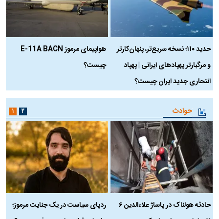
حدید ۱۱۰؛ نسخه سریع‌تر، پنهان‌کارتر
هواپیمای مرموز E-11A BACN
ف
و مرگبارتر پهپادهای ایرانی | پهپاد
چیست؟
م
انتحاری جدید ایران چیست؟
حوادث
۱
۲
حادثه هولناک در پاساژ علاءالدین ۶
ردپای سیاست در یک جنایت مرموز؛
ج