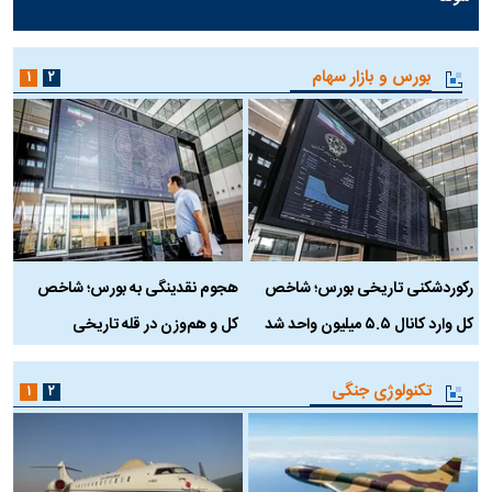
بورس و بازار سهام
۱
۲
رکوردشکنی تاریخی بورس؛ شاخص
هجوم نقدینگی به بورس؛ شاخص
ب
کل وارد کانال ۵.۵ میلیون واحد شد
کل و هم‌وزن در قله تاریخی
تکنولوژی جنگی
۱
۲