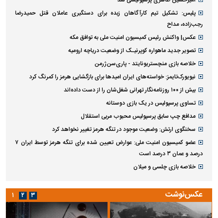
پلیس: تشکیل تیم کارآگاهان زبده برای دستگیری عاملان قتل حمیدرضا
رجب‌زاده، مداح
عکس| واکنش رئیس کمیسیون امنیت ملی به توافق مکه
تصویر جدید ماهواره کوپرنیـک از وضعیت دریاچه ارومیه
خلاصه بازی منچستریونایتد - پاری‌سن‌ژرمن
نیویورک‌تایمز: خواسته‌های ایران امیدها برای بازگشایی هرمز را کمرنگ کرد
بیش از ۱۰۰ روزنامه‌نگار تهرانی شغل‌شان را از دست داده‌اند
تساوی پرسپولیس در یک بازی دوستانه
مدافع چپ سابق پرسپولیس محبوب مربی استقلال
سخنگوی ارتش: وضعیت موجود در تنگه هرمز تغییر نخواهد کرد
عضو کمیسیون امنیت ملی: عوارض تعیین شده برای تنگه هرمز توسط ایران ۷
درصد و عمان ۳ درصد است
خلاصه بازی چلسی و میلان
عکس‌نوشت
۱
۲
۳