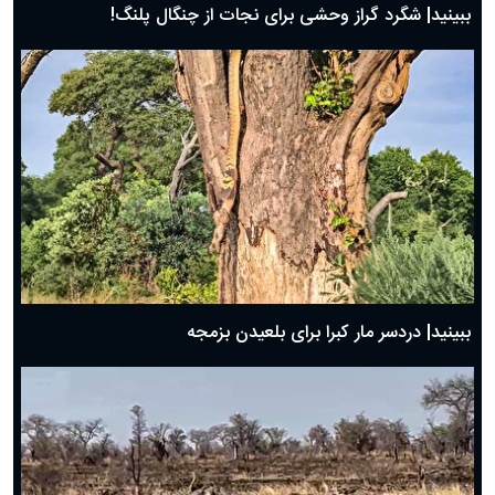
ببینید| شگرد گراز وحشی برای نجات از چنگال پلنگ!
ببینید| دردسر مار کبرا برای بلعیدن بزمجه