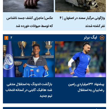
واژگونی مرگبار سمند در اصفهان | ۴
عکس| ماجرای کشف جسد ناشناس
نفر کشته شدند
که توسط حیوانات خورده شد
گ
لیگ برتر
۱
۲
پیشنهاد ۱۳۲میلیاردی رامین
بازگشت اندونگ به استقلال منتفی
رضاییان به استقلال
شد؛ هافبک گابنی در آستانه انتخاب
تیم جدید