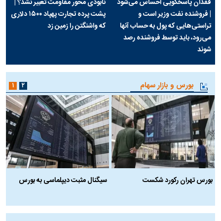
فقدان پاسخگویی احساس می‌شود
نابودی محور مقاومت تعبیر نشد؟ |
| فروشنده نفت وزیر است و
پشت پرده تجارت پهپاد‌ ۱۵۰۰ دلاری
تراستی‌هایی که پول به حساب آنها
که واشنگتن را زمین زد
می‌رود، باید توسط فروشنده رصد
شوند
بورس و بازار سهام
۱
۲
بورس تهران رکورد شکست
سیگنال مثبت دیپلماسی به بورس
ب