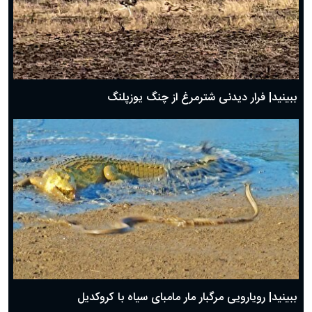
ببینید| فرار دیدنی شترمرغ از چنگ یوزپلنگ
ببینید| رویارویی مرگبار مار مامبای سیاه با کروکدیل