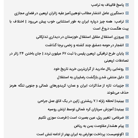
پاسخ قالیباف به ترامپ
دستگیری عامل انتشار مطالب توهین‌آمیز علیه زائران اربعین در فضای مجازی
ترامپ: همه چیز درباره ایران به طور استثنایی خوب پیش می‌رود | اختلاف با
پیت هگست دروغ است
پیروزی استقلال مقابل استقلال خوزستان در دیداری تدارکاتی
انفجار در حومه دمشق چند کشته و زخمی برجا گذاشت
پایان طرح ترافیکی اربعین پلیس با ثبت ۶۷ میلیون تردد | جان باختن ۲۴ زائر در
تصادفات اربعینی
رونمایی رئال مادرید از گران‌ترین خرید تاریخ خود
دلیل منتفی شدن بازگشت رضاییان به استقلال
جزییات تازه از مذاکرات ایران و عمان؛ کریدورهای شمالی و جنوبی تنگه هرمز
حذف می‌شوند
ببینید| لحظه زلزله ۷.۱ ریشتری ژاپن در یک اتاق عمل جراحی
ببینید| آموزش سربازان کره شمالی توسط ارتش روسیه
ضرغامی: تغییر ریل، عین بصیرت است | فرصت سوزی نکنیم
پیام هشدار مقاومت یمن به ریاض
اکونومیست: پرداخت عوارض به ایران بهتر از ادامه تنش است