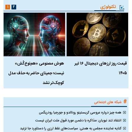
تکنولوژی
۱
۲
قیمت روز ارز‌های دیجیتال ۱۶ تیر
هوش مصنوعی «هم‌نوع‌کُش»
چ
۱۴۰۵
نیست؛ جمینای حاضر به حذف مدل
ک
کوچک‌تر نشد
#
شبکه های اجتماعی
همه چیز درباره عروسی کریستینو رونالدو و جورجیا رودریگس
انتقاد تند نبویان: مذاکره با دشمن مورد قبول ملت ایران نیست
کنایه نماینده مجلس به همتی: سیاست‌های غلط ارزی را دستاورد جا نزنید