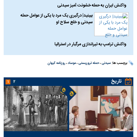
واکنش ایران به حمله خشونت آمیز سیدنی
ببینید| درگیری یک مرد با یکی از عوامل حمله
سیدنی و خلع سلاح او
واکنش ترامپ به تیراندازی مرگبار در استرالیا
برچسب ها:
سیدنی
،
حمله تروریستی
،
موساد
،
روزنامه کیهان
تاریخ
۱
۲