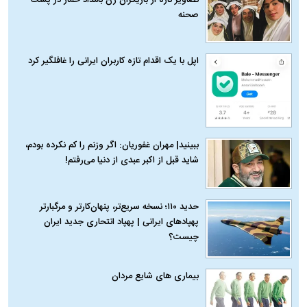
تصاویر تازه از بازیگران زن بامداد خمار در پشت
صحنه
اپل با یک اقدام تازه کاربران ایرانی را غافلگیر کرد
ببینید| مهران غفوریان: اگر وزنم را کم نکرده بودم،
شاید قبل از اکبر عبدی از دنیا می‌رفتم!
حدید ۱۱۰؛ نسخه سریع‌تر، پنهان‌کارتر و مرگبارتر
پهپادهای ایرانی | پهپاد انتحاری جدید ایران
چیست؟
بیماری‌ های شایع مردان