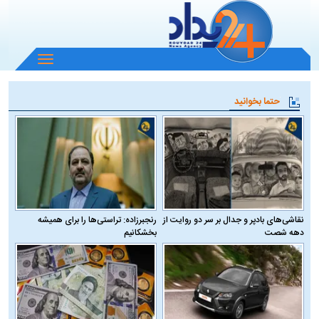
باز
و
بسته
حتما بخوانید
کردن
منو
نقاشی‌های بادپر و جدال بر سر دو روایت از
رنجبرزاده: تراستی‌ها را برای همیشه
دهه شصت
بخشکانیم