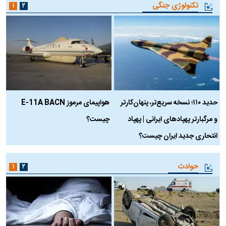
تکنولوژی جنگی
۱
۲
حدید ۱۱۰؛ نسخه سریع‌تر، پنهان‌کارتر
هواپیمای مرموز E-11A BACN
ف
و مرگبارتر پهپادهای ایرانی | پهپاد
چیست؟
م
انتحاری جدید ایران چیست؟
حوادث
۱
۲