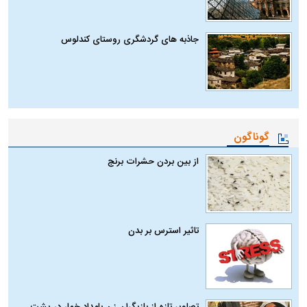
جاذبه های گردشگری روستای کندلوس
گوناگون
از بین بردن حشرات برنج
تاثیر استرس بر بدن