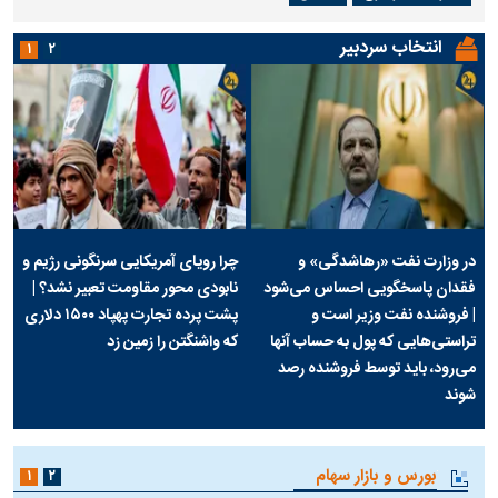
انتخاب سردبیر
۱
۲
در وزارت نفت «رهاشدگی» و
چرا رویای آمریکایی سرنگونی رژیم و
فقدان پاسخگویی احساس می‌شود
نابودی محور مقاومت تعبیر نشد؟ |
| فروشنده نفت وزیر است و
پشت پرده تجارت پهپاد‌ ۱۵۰۰ دلاری
تراستی‌هایی که پول به حساب آنها
که واشنگتن را زمین زد
می‌رود، باید توسط فروشنده رصد
شوند
بورس و بازار سهام
۱
۲