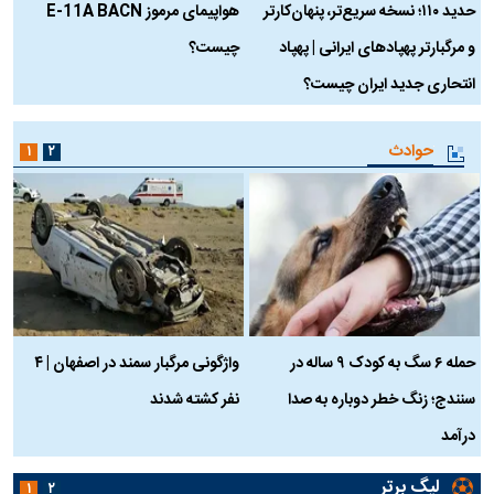
حدید ۱۱۰؛ نسخه سریع‌تر، پنهان‌کارتر
هواپیمای مرموز E-11A BACN
ف
و مرگبارتر پهپادهای ایرانی | پهپاد
چیست؟
م
انتحاری جدید ایران چیست؟
حوادث
۱
۲
حمله ۶ سگ به کودک ۹ ساله در
واژگونی مرگبار سمند در اصفهان | ۴
ع
سنندج؛ زنگ خطر دوباره به صدا
نفر کشته شدند
ک
درآمد
لیگ برتر
۱
۲