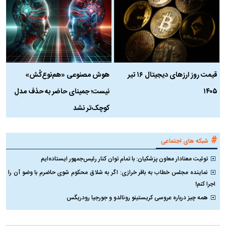
قیمت روز ارز‌های دیجیتال ۱۶ تیر
هوش مصنوعی «هم‌نوع‌کُش»
چ
۱۴۰۵
نیست؛ جمینای حاضر به حذف مدل
ک
کوچک‌تر نشد
#
شبکه های اجتماعی
توئیت معنادار معاون پزشکیان: با تمام توان کنار رئیس‌جمهور ایستاده‌ایم
نماینده مجلس خطاب به باقر خرازی: اگر به شلاق محکوم شوی حاضرم با وضو آن را
اجرا کنم!
همه چیز درباره عروسی کریستینو رونالدو و جورجیا رودریگس