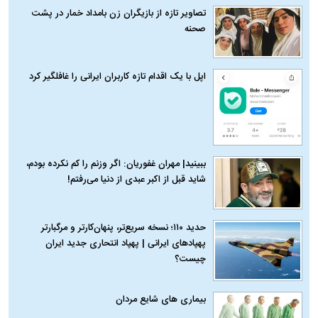
تصاویر تازه از بازیگران زن بامداد خمار در پشت
صحنه
اپل با یک اقدام تازه کاربران ایرانی را غافلگیر کرد
ببینید| مهران غفوریان: اگر وزنم را کم نکرده بودم،
شاید قبل از اکبر عبدی از دنیا می‌رفتم!
حدید ۱۱۰؛ نسخه سریع‌تر، پنهان‌کارتر و مرگبارتر
پهپادهای ایرانی | پهپاد انتحاری جدید ایران
چیست؟
بیماری‌ های شایع مردان