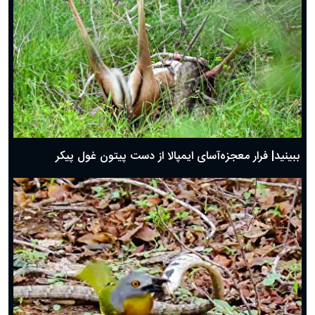
ببینید| فرار معجزه‌آسای ایمپالا از دست پیتون غول پیکر