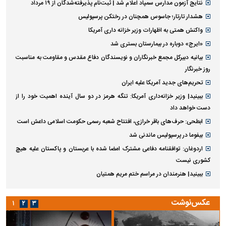
نتایج آزمون مدارس سمپاد اعلام شد | ثبت‌نام پذیرفته‌شدگان از ۱۹ مرداد
هشدار تارتار؛ جاسوس همچنان در رختکن پرسپولیس
واکنش همتی به اظهارات وزیر خزانه داری آمریکا
«ایرج» دوباره در بیمارستان بستری شد
بیانیه دبیرکل مجمع خبرنگاران و نویسندگان دفاع مقدس و مقاومت به مناسبت
روز خبرنگار
تحریم‌های جدید آمریکا علیه ایران
ببینید| وزیر خزانه‌داری آمریکا: تنگه هرمز در دو سال آینده اهمیت خود را از
دست خواهد داد
ابطحی: حرف‌های باقر خرازی، افتتاح شعبه رسمی حکومت اسلامی داعش است
بیفوما در پرسپولیس ماندنی شد
اردوغان: توافقنامه دفاعی مشترک امضا شده با عربستان و پاکستان علیه هیچ
کشوری نیست
ببینید| هنرمندان در مراسم ختم مریم همتیان
عکس‌نوشت
۱
۲
۳