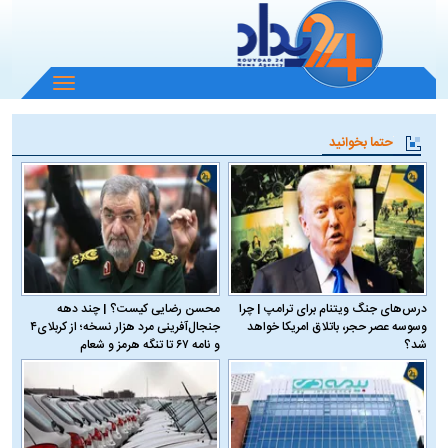
باز
و
بسته
حتما بخوانید
کردن
منو
درس‌های جنگ ویتنام برای ترامپ | چرا
محسن رضایی کیست؟ | چند دهه
وسوسه عصر حجر، باتلاق امریکا خواهد
جنجال‌آفرینی مرد هزار نسخه؛ از کربلای۴
شد؟
و نامه ۶۷ تا تنگه هرمز و شعام