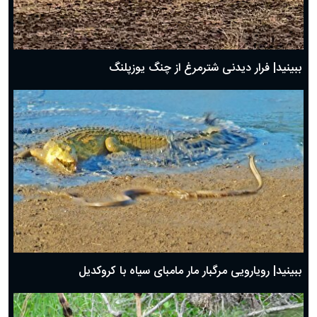
ببینید| فرار دیدنی شترمرغ از چنگ یوزپلنگ
ببینید| رویارویی مرگبار مار مامبای سیاه با کروکدیل