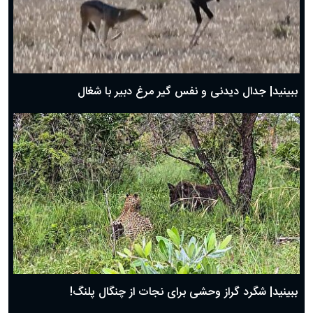
دعای روز دوم ماه مبارک رمضان ۱ اسفند ماه ۱۴۰۴
دعای روز اول ماه مبارک رمضان، ۳۰ بهمن ۱۴۰۴
حضرت زینب(س) چگونه از دنیا رفت؟
بهترین پیامک تبریک روز پدر ۱۴۰۴؛ جملات زیبا و صمیمانه
روز پدر ۱۴۰۴ چه روزی است؟
ببینید| جدال دیدنی و نفس گیر مرغ دبیر با شغال
ببینید| شگرد گراز وحشی برای نجات از چنگال پلنگ!