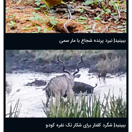
ببینید| نبرد پرنده شجاع با مار سمی
ببینید| شگرد کفتار برای شکار تک نفره کودو