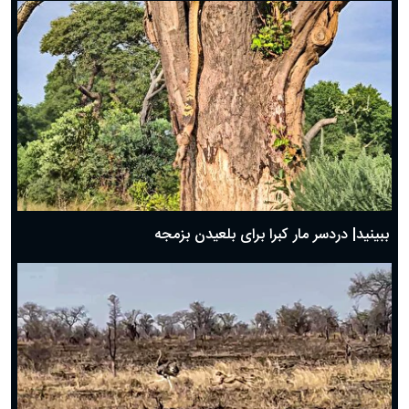
ببینید| دردسر مار کبرا برای بلعیدن بزمجه