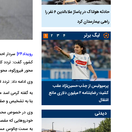
بازداشت
حادثه هولناک در پاساژ علاءالدین ۶ نفر را
ردپای سیاست در یک جنا
پلک
راهی بیمارستان کرد
ماجرای قتل مداح معر
لیگ برتر
۱
۲
۳
۴
رویداد۲۴|
سردار احم
محور فیروزکوه، محو
وی ادامه داد: تردد 
ی شد؛
پرسپولیس از جذب حسین‌نژاد عقب
بازی‌های لیگ برتر فوتبا
کشید؛ رضایتنامه ۲ میلیون دلاری مانع
برگزار می‌شود
به گفته کرمی اسد م
انتقال
بنا به تشخیص و صل
دیدنی