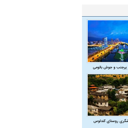
 پرجنب و جوش باتومی
در دوران قاجار چگونه
مردی که سر خم نکرد؟ | غلامرضا تختی و
مرصاد و ال
حکومت پهلوی
شگری روستای کندلوس