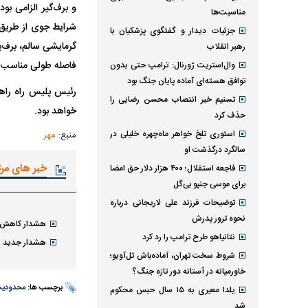
و برف‌گیر الزامی ب
مناسبت‌ها
شرایط جوی از طریق 
جزئیات دیدار و گفتگوی پزشکیان با
گرمایشی سالم، برف‌پا
رهبر انقلاب
فاصله طولی مناسب را
وال‌استریت ژورنال: ترامپ حتی بدون
توافق هسته‌ای آماده پایان جنگ بود
رئیس پلیس راه راهو
تسنیم خبر انتصاب محسن رضایی را
خواهد بود.
حذف کرد
استوری تلخ خواهر ماه‌چهره خلیلی در
منبع:
مهر
سالگرد درگذشت او
خبر های مر
فاجعه استقلال؛ ۴۰۰ هزار دلار حق امضا
برای موسی جنپو بی‌گل
توضیحات فرزند علی لاریجانی درباره
نحوه ترور پدرش
هشدار کاهش دما و
نتانیاهو طرح ترامپ را رد کرد
هشدار جدید هواشناسی
شروط سخت تهران، آماده‌باش تل‌آویو؛
خاورمیانه در آستانه دور تازه جنگ؟
برچسب ها:
محدودیت
یلدا معیری به ۱۵ سال حبس محکوم
شد