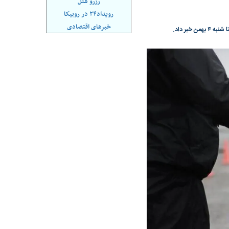
رزرو هتل
ازه ایران با جهان
کنوانسیون خزر؛ ترکمانچای جدید یا پایان
رویداد۲۴ در روبیکا
یک سوءتفاهم تاریخی؟
خبرهای اقتصادی
بر داد.
کل و ارزش معاملات
رکوردشکنی تاریخی بورس؛ شاخص کل
وارد کانال ۵.۵ میلیون واحد شد