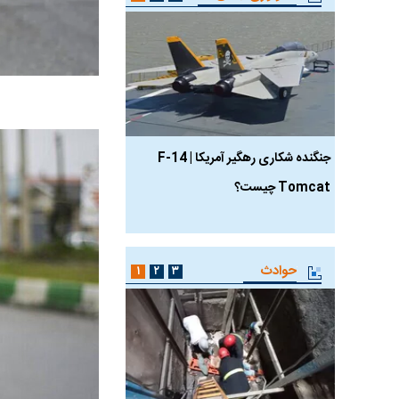
جنگنده شکاری رهگیر آمریکا | F-14
حدید ۱۱۰؛ نسخه سریع‌
Tomcat چیست؟
مرگبارتر پهپادهای ایرانی 
جدید ایران چیست؟
حوادث
۱
۲
۳