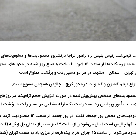
یت مرموز؛
جراحان قلابی در شمال تهران بازداشت
وف چیست؟
شدند؛ از تزریق فیلر تا جراحی پلک
راهی بیمارستان کر
د کرمی‌اسد رئیس پلیس راه راهور فراجا درتشریح محدودیت‌ها و ممنوعیت‌های 
کشور، گفت: تردد کلیه موتورسیکلت‌ها از ساعت ۱۲ امروز تا ساعت ۸ 
ر تهران – سمنان – مشهد، در هر دو مسیر رفت و برگشت ممنوع است.
انواع تریلر، کامیون و کامیونت در محور کرج – چالوس همچنان ممنوع است.
ل با تماشاگر
رقم نجومی رضایتنامه مدافع موردنظر
دو خرید جدید پرس
پرسپولیس لو رفت
امضای قرارداد امر
حدودیت‌های مقطعی پیش‌بینی‌شده در صورت افزایش حجم ترافیک، در روز‌های چ
احدید مأمورین پلیس راه، محدودیت یک‌طرفه مقطعی در مسیر رفت یا برگشت اع
وی در خصوص محدودیت‌های قطعی روز جمعه، گفت:
خودرو‌هایی که مقصد آنها چالوس است اعمال می‌شود و از ساعت ۱۳ نیز مس