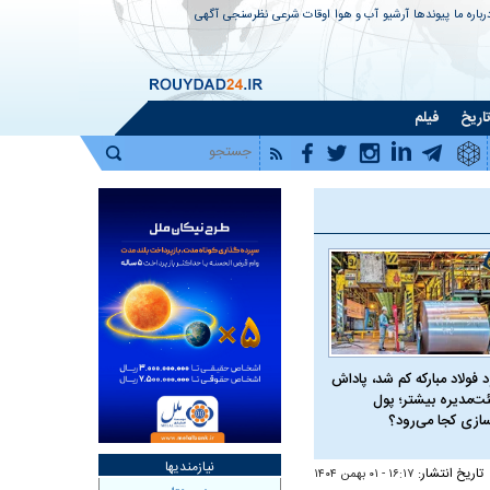
رباره ما
پیوندها
آرشیو
آب و هوا
اوقات شرعی
نظرسنجی
آگهی
اریخ
فیلم
 فولاد مبارکه کم شد، پاداش
ت‌مدیره بیشتر؛ پول
سازی کجا می‌رود؟
نیازمندیها
تاریخ انتشار:
۱۶:۱۷ - ۰۱ بهمن ۱۴۰۴