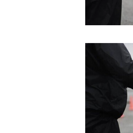
جنگنده شکاری رهگیر آمریکا | F-14
حدید ۱۱۰؛ نسخه سریع‌تر، پنهان‌کارتر و
مرگبارتر پهپادهای ایرانی | پهپاد انتحاری
جدید ایران چیست؟