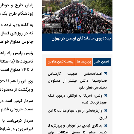
پایان طرح و دوطرف
زودهنگام طرح یک‌ط
به گفته وی، تردد در
که در روز‌های اعما
پیاده‌روی جاماندگان اربعین در تهران
چالوس ممنوع خواهد 
رئیس پلیس راه راهور
آخرین اخبار
پربازدید ها
پربحث ترین عناوین
۸ تا ۲۴ ممنوع است.
اعتمادبه‌نفس عجیب کارشناس
صداوسیما: دانش بیشتر از مسئولان
دیپلماسی فعلی دارم
و برگشت از محدوده پ
ونس: آمریکا به توافقی درمورد تنگه
هرمز نزدیک شده
سمت خروجی فشم از ان
واریز بخشی از سود سهام عدالت تا این
تاریخ
سردار کرمی‌اسد با 
ریاکاری نهادی در آموزش و پرورش؛ از
غیرضروری در شرایط 
کمبود معلم تا بسیج امکانات برای