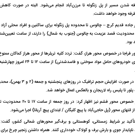
ه شدن مسیر از پل زنگوله تا مرزن‌آباد انجام می‌شود. البته در صورت کاهش
رفه وجود خواهد داشت.
 جاده قدیم کرج – چالوس تا محدوده پل زنگوله برای ساکنین و افراد محلی آزاد
ل محدودیت قصد عزیمت به چالوس (جنوب به شمال) را دارند، از ساعت تعیین‌شده،
بود.
 فراجا در خصوص محور هراز، گفت: تردد کلیه تریلر‌ها از محور هراز کماکان ممنوع
کامیونت‌ها (به‌استثنای خودرو‌های حامل مو
وی این را هم گفت: در صورت افزایش ح
لور تا پلیس راه لاریجان و بالعکس اعمال خواهد شد.
سردار کرمی اسد در خصوص محور فشم نیز
تهای محور (پل حاجی‌آباد یا پیچ کلیگان / ابتدای پیچ آریانا) اجرا می‌شود.
تأکید بر شرایط زمستانی، کوهستانی و برف‌گیر محور‌های شمالی کشور، گفت: 
ناپایدار جوی و بارش برف و کولاک خودداری کنند. همراه داشتن زنجیر چرخ برای 