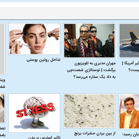
ن نگرانی من،
ببینید| عراقچی: تعیین مسیر جدید
ببینید| پزشکیان: م
ادی مردم است
دریایی میان ایران و عمان به معنای باز
معیشت و وضعیت 
شدن تنگه هرمز نیست
تداخل روتین پوستی
 آمریکا |
مهران مدیری به تلویزیون
برگشت | نوستالژی شصت‌چی
به داد یک ستاره می‌رسد؟
ویت
شفا
ده و شفاف‌کننده
دلیل علاقه برخی افراد به فال و طالع‌بینی
تداخل روتین پوست
تصاو
از بین بردن حشرات برنج
به پایان رسید؛
بام
چیست؟
تاثیر استرس بر بدن