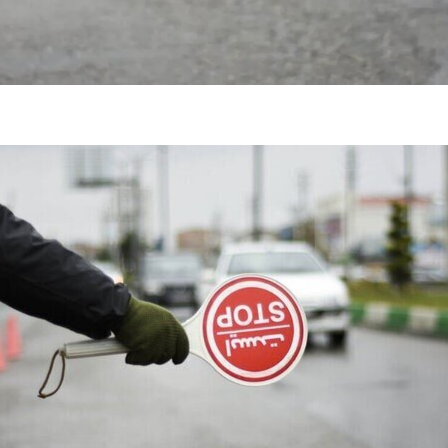
تر، پنهان‌کارتر و
هواپیمای مرموز E-11A BACN چیست؟
| پهپاد انتحاری
Tomcat چیست؟