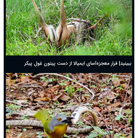
ببینید| فرار معجزه‌آسای ایمپالا از دست پیتون غول پیکر