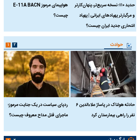
حدید ۱۱۰؛ نسخه سریع‌تر، پنهان‌کارتر
هواپیمای مرموز E-11A BACN
ف
و مرگبارتر پهپادهای ایرانی | پهپاد
چیست؟
م
انتحاری جدید ایران چیست؟
حوادث
۱
۲
حادثه هولناک در پاساژ علاءالدین ۶
ردپای سیاست در یک جنایت مرموز؛
ج
نفر را راهی بیمارستان کرد
ماجرای قتل مداح معروف چیست؟
ب
ج