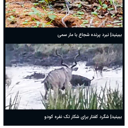
ببینید| نبرد پرنده شجاع با مار سمی
ببینید| شگرد کفتار برای شکار تک نفره کودو