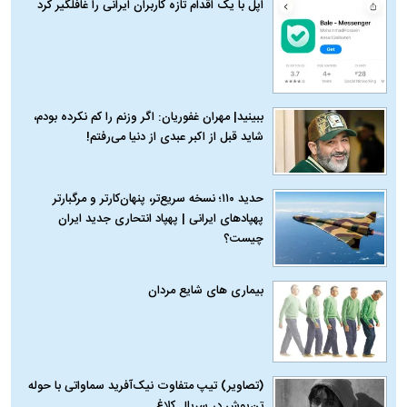
اپل با یک اقدام تازه کاربران ایرانی را غافلگیر کرد
ببینید| مهران غفوریان: اگر وزنم را کم نکرده بودم،
شاید قبل از اکبر عبدی از دنیا می‌رفتم!
حدید ۱۱۰؛ نسخه سریع‌تر، پنهان‌کارتر و مرگبارتر
پهپادهای ایرانی | پهپاد انتحاری جدید ایران
چیست؟
بیماری‌ های شایع مردان
(تصاویر) تیپ متفاوت نیک‌آفرید سماواتی با حوله
تن‌پوش در سریال کلاغ