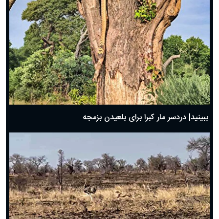
ببینید| دردسر مار کبرا برای بلعیدن بزمجه