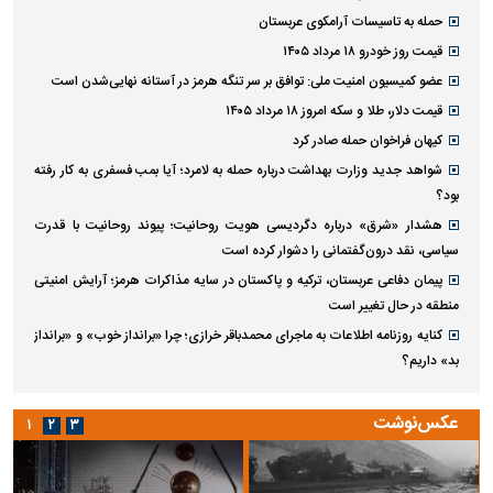
حمله به تاسیسات آرامکوی عربستان
قیمت روز خودرو ۱۸ مرداد ۱۴۰۵
عضو کمیسیون امنیت ملی: توافق بر سر تنگه هرمز در آستانه نهایی‌شدن است
قیمت دلار، طلا و سکه امروز ۱۸ مرداد ۱۴۰۵
کیهان فراخوان حمله صادر کرد
شواهد جدید وزارت بهداشت درباره حمله به لامرد؛ آیا بمب فسفری به کار رفته
بود؟
هشدار «شرق» درباره دگردیسی هویت روحانیت؛ پیوند روحانیت با قدرت
سیاسی، نقد درون‌گفتمانی را دشوار کرده است
پیمان دفاعی عربستان، ترکیه و پاکستان در سایه مذاکرات هرمز؛ آرایش امنیتی
منطقه در حال تغییر است
کنایه روزنامه اطلاعات به ماجرای محمدباقر خرازی؛ چرا «برانداز خوب» و «برانداز
بد» داریم؟
عکس‌نوشت
۱
۲
۳