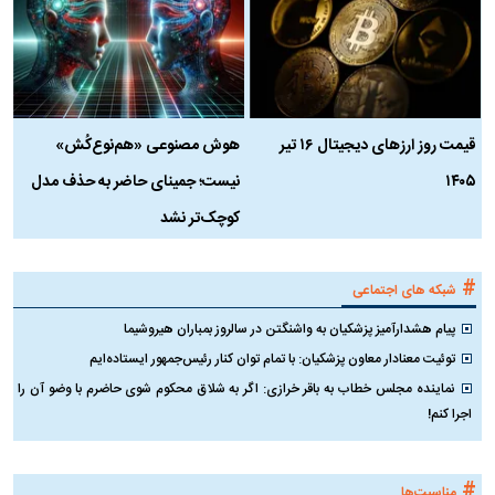
قیمت روز ارز‌های دیجیتال ۱۶ تیر
هوش مصنوعی «هم‌نوع‌کُش»
چ
۱۴۰۵
نیست؛ جمینای حاضر به حذف مدل
ک
کوچک‌تر نشد
#
شبکه های اجتماعی
پیام هشدارآمیز پزشکیان به واشنگتن در سالروز بمباران هیروشیما
توئیت معنادار معاون پزشکیان: با تمام توان کنار رئیس‌جمهور ایستاده‌ایم
نماینده مجلس خطاب به باقر خرازی: اگر به شلاق محکوم شوی حاضرم با وضو آن را
اجرا کنم!
#
مناسبت‌ها