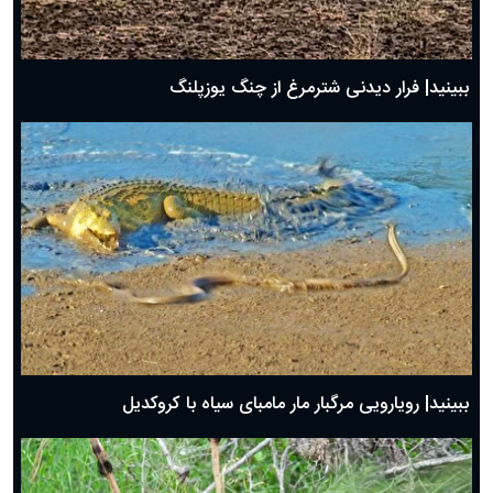
ببینید| فرار دیدنی شترمرغ از چنگ یوزپلنگ
ببینید| رویارویی مرگبار مار مامبای سیاه با کروکدیل