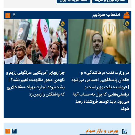
انتخاب سردبیر
۱
۲
در وزارت نفت «رهاشدگی» و
چرا رویای آمریکایی سرنگونی رژیم و
فقدان پاسخگویی احساس می‌شود
نابودی محور مقاومت تعبیر نشد؟ |
| فروشنده نفت وزیر است و
پشت پرده تجارت پهپاد‌ ۱۵۰۰ دلاری
تراستی‌هایی که پول به حساب آنها
که واشنگتن را زمین زد
می‌رود، باید توسط فروشنده رصد
شوند
بورس و بازار سهام
۱
۲