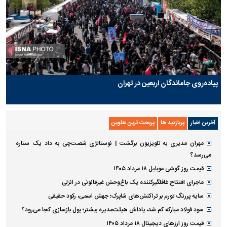
پیاده‌روی جاماندگان اربعین در تهران
آخرین اخبار
پربازدید ها
پربحث ترین عناوین
مهران مدیری به تلویزیون برگشت | نوستالژی شصت‌چی به داد یک ستاره
می‌رسد؟
قیمت روز گوشی موبایل ۱۸ مرداد ۱۴۰۵
ماجرای افتتاح غافلگیرکننده یک باغ‌وحش غیرقانونی در انزلی
سایه پررنگ تورم بر تراکنش‌های شاپرک؛ جهش اسمی، رکود حقیقی
سود فولاد مبارکه کم شد، پاداش هیئت‌مدیره بیشتر؛ پول بازسازی کجا می‌رود؟
قیمت روز ارز‌های دیجیتال ۱۸ مرداد ۱۴۰۵