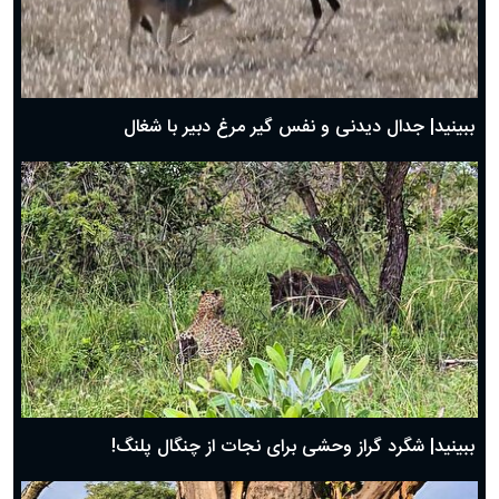
دعای روز اول ماه مبارک رمضان، ۳۰ بهمن ۱۴۰۴
حضرت زینب(س) چگونه از دنیا رفت؟
بهترین پیامک تبریک روز پدر ۱۴۰۴؛ جملات زیبا و صمیمانه
روز پدر ۱۴۰۴ چه روزی است؟
ببینید| جدال دیدنی و نفس گیر مرغ دبیر با شغال
ببینید| شگرد گراز وحشی برای نجات از چنگال پلنگ!