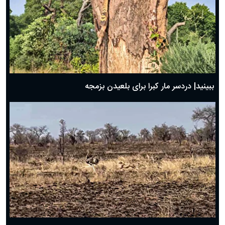
ببینید| دردسر مار کبرا برای بلعیدن بزمجه