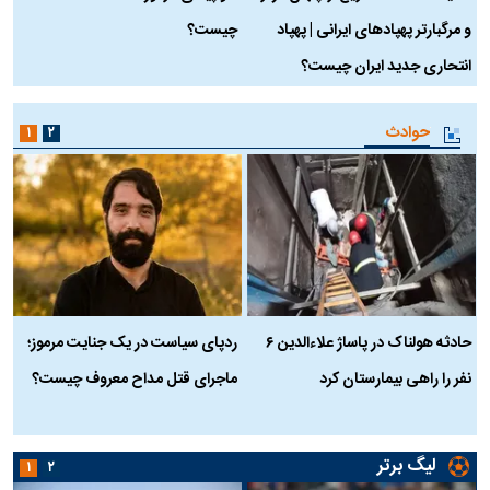
و مرگبارتر پهپادهای ایرانی | پهپاد
چیست؟
م
انتحاری جدید ایران چیست؟
حوادث
۱
۲
حادثه هولناک در پاساژ علاءالدین ۶
ردپای سیاست در یک جنایت مرموز؛
ج
نفر را راهی بیمارستان کرد
ماجرای قتل مداح معروف چیست؟
ب
ج
لیگ برتر
۱
۲