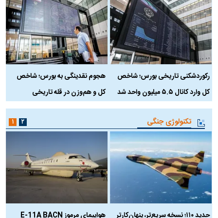
رکوردشکنی تاریخی بورس؛ شاخص
هجوم نقدینگی به بورس؛ شاخص
ب
کل وارد کانال ۵.۵ میلیون واحد شد
کل و هم‌وزن در قله تاریخی
تکنولوژی جنگی
۱
۲
حدید ۱۱۰؛ نسخه سریع‌تر، پنهان‌کارتر
هواپیمای مرموز E-11A BACN
ف