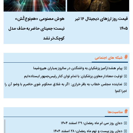
قیمت روز ارز‌های دیجیتال ۱۶ تیر
هوش مصنوعی «هم‌نوع‌کُش»
چ
۱۴۰۵
نیست؛ جمینای حاضر به حذف مدل
ک
کوچک‌تر نشد
#
شبکه های اجتماعی
پیام هشدارآمیز پزشکیان به واشنگتن در سالروز بمباران هیروشیما
توئیت معنادار معاون پزشکیان: با تمام توان کنار رئیس‌جمهور ایستاده‌ایم
نماینده مجلس خطاب به باقر خرازی: اگر به شلاق محکوم شوی حاضرم با وضو آن را
اجرا کنم!
#
مناسبت‌ها
دعای روز سی ام ماه رمضان؛ ۲۹ اسفند ۱۴۰۴
دعای روز بیست و نهم ماه رمضان؛ ۲۸ اسفند ۱۴۰۴