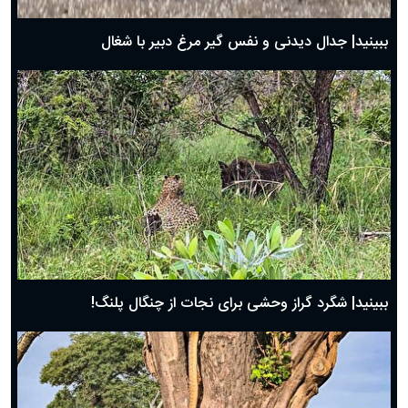
بهترین پیامک تبریک روز پدر ۱۴۰۴؛ جملات زیبا و صمیمانه
روز پدر ۱۴۰۴ چه روزی است؟
ببینید| جدال دیدنی و نفس گیر مرغ دبیر با شغال
ببینید| شگرد گراز وحشی برای نجات از چنگال پلنگ!