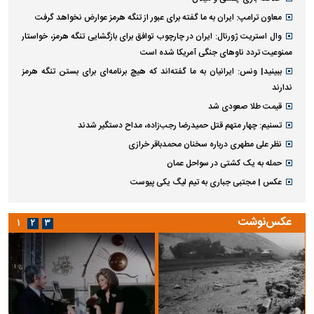
معاون ترامپ: ایران به ما گفته برای عبور از تنگه هرمز عوارض نخواهد گرفت
وال استریت ژورنال: ایران در چارچوب توافق برای بازگشایی تنگه هرمز، خواستار
ممنوعیت تردد ناو‌های جنگی آمریکا شده است
ببینید| ونس: ایرانیان به ما گفته‌اند که هیچ برنامه‌ای برای بستن تنگه هرمز
ندارند
قیمت طلا صعودی شد
تسنیم: چهار متهم قتل حمیدرضا رجب‌زاده، مداح دستگیر شدند
نظر علی مطهری درباره سخنان محمدباقر خرازی
حمله به یک کشتی در سواحل عمان
عکس | مجتبی جباری به تیم لیگ یکی پیوست
عکس‌نوشت
۱
۲
۳