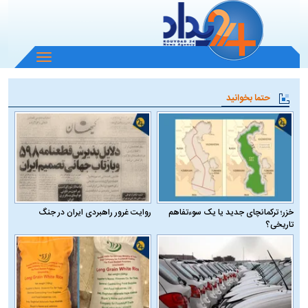
باز
و
بسته
حتما بخوانید
کردن
منو
خزر؛ ترکمانچای جدید یا یک سوءتفاهم
روایت غرور راهبردی ایران در جنگ
تاریخی؟