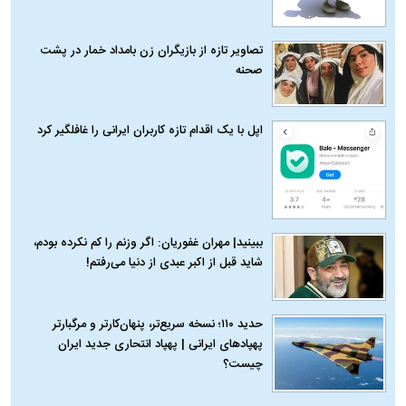
تصاویر تازه از بازیگران زن بامداد خمار در پشت
صحنه
اپل با یک اقدام تازه کاربران ایرانی را غافلگیر کرد
ببینید| مهران غفوریان: اگر وزنم را کم نکرده بودم،
شاید قبل از اکبر عبدی از دنیا می‌رفتم!
حدید ۱۱۰؛ نسخه سریع‌تر، پنهان‌کارتر و مرگبارتر
پهپادهای ایرانی | پهپاد انتحاری جدید ایران
چیست؟