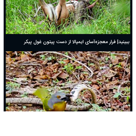
ببینید| فرار معجزه‌آسای ایمپالا از دست پیتون غول پیکر