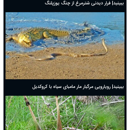
ببینید| فرار دیدنی شترمرغ از چنگ یوزپلنگ
ببینید| رویارویی مرگبار مار مامبای سیاه با کروکدیل