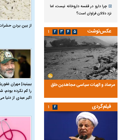
چرا دارو در قفسه داروخانه نیست، اما
نزد دلالان فراوان است؟
از بین بردن حشرات
عکس‌نوشت
۱
۲
۳
۴
۵
ببینید| مهران غفوریا
ضا تختی و
مرصاد و الهیات سیاسی مجاهدین خلق
آخرین پرده از حیات سی
را کم نکرده بودم، شا
روایتی از آخرین مصاحبه‌
اکبر عبدی از دنیا می‌
فیلم‌گردی
۱
۲