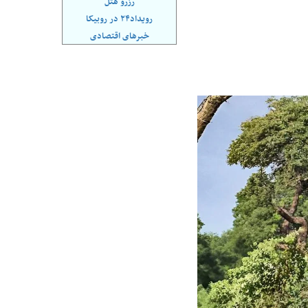
رزرو هتل
رویداد۲۴ در روبیکا
خبرهای اقتصادی
 بورس؛ شاخص کل و
بورس تهران رکورد شکست
یخی