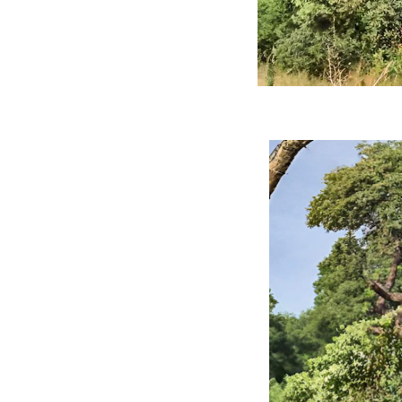
ه سریع‌تر، پنهان‌کارتر و
هواپیمای مرموز E-11A BACN چیست؟
یرانی | پهپاد انتحاری
؟
حمله ۶ سگ به کودک ۹ ساله در سنندج؛
واژگونی مرگبار سمند در اصفهان | ۴ نفر
 صدا درآمد
کشته شدند