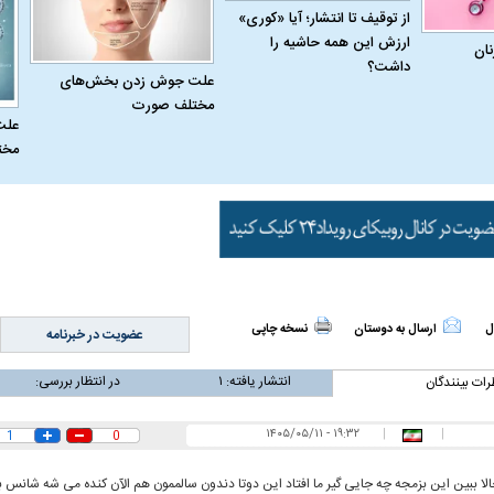
از توقیف تا انتشار؛ آیا «کوری»
ارزش این همه حاشیه را
نان
داشت؟
له به کویت با
سخنرانی دیده نشده آیت‌الله هاشمی
ببینید| انیمیشن لگ
علت جوش زدن بخش‌های
رفسنجانی درباره پذیرش قطع نامه۵۹۸
جنگنده اف-۵
مختلف صورت
علت
مخت
ل
ارسال به دوستان
نسخه چاپی
عضویت در خبرنامه
علت تنگی نفس و راه های درمان آن
دلیل علاقه برخی اف
انتشار یافته:
۱
در انتظار بررسی:
رات بینندگان
چیست؟
۱۹:۳۲ - ۱۴۰۵/۰۵/۱۱
|
|
1
0
الا ببین این بزمجه چه جایی گیر ما افتاد این دوتا دندون سالممون هم الآن کنده می شه شانس ب