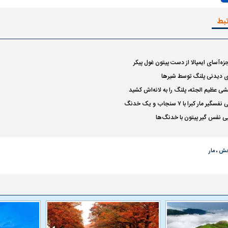
Video
تبط
جزه‌آسای ایمپالا از دست پیتون غول پیکر
یری دیدنی پلنگ توسط شیرها
حشی عظیم الجثه، پلنگ را به لانه‌اش کشید
 مار کبرا با ۷ سنجاب و یک خدنگ
ویی نفس گیر پیتون با خدنگ‌ها
حش
،
مار