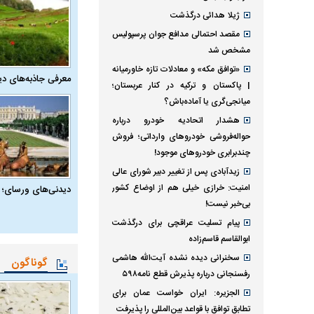
ژیلا هدائی درگذشت
مقصد احتمالی مدافع جوان پرسپولیس
مشخص شد
«توافق مکه» و معادلات تازه خاورمیانه
معرفی جاذبه‌های دی
| پاکستان و ترکیه در کنار عربستان؛
میانجی‌گری یا آماده‌باش؟
هشدار اتحادیه خودرو درباره
حواله‌فروشی خودروهای وارداتی‌؛ فروش
چندبرابری خودروهای موجود!
زیدآبادی پس از تغییر دبیر شورای عالی
امنیت: خرازی خیلی هم از اوضاع کشور
دیدنی‌های ورسای؛ 
بی‌خبر نیست!
پیام تسلیت عراقچی برای درگذشت
ابوالقاسم قاسم‌زاده
سخنرانی دیده نشده آیت‌الله هاشمی
گوناگون
رفسنجانی درباره پذیرش قطع نامه۵۹۸
الجزیره: ایران خواست عمان برای
تطابق توافق با قواعد بین‌المللی را پذیرفت