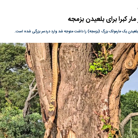
رصد شوند
مار کبرا برای بلعیدن بزمجه
بلعیدن یک مارمولک بزرگ (بزمجه) را داشت متوجه شد وارد دردسر بزرگی شده است.
ت
سیگنال مثبت دیپلماسی به بورس
هجوم نقدینگی به
هم‌وزن در قله تار