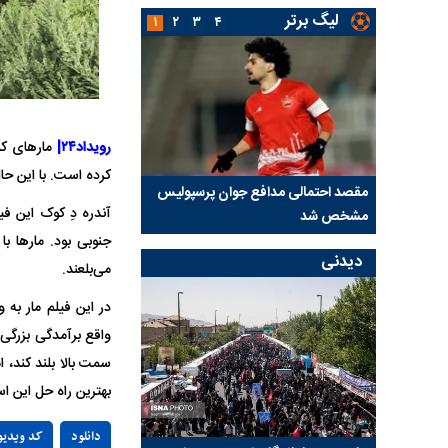
لیگ برتر
۱
۲
۳
۴
رویداد۲۴|
مار‌های کب
کرده است. با این حا
 آسانی؛
مقصد احتمالی مدافع جوان پرسپولیس
پیشنهاد ۱۳۲میلیا
آندره دِ کوک این ف
مشخص شد
استقلال
جنوبی بود. مار‌ها 
دیدنی
می‌بلعند.
در این فیلم مار به 
واقع برآمدگی بزرگی د
سمت بالا بلند کند،
بهترین راه حل این اس
دانلود
کد ویدیو