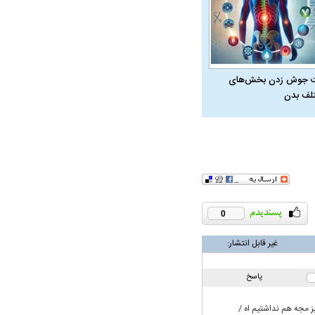
ویی حمله به کویت با
 جوش زدن بخش‌های
لف بدن
0
راد به فال و طالع‌بینی
تاثیر استرس بر بدن
غیر قابل انتشار:
پاسخ
ز مجه هم نداشتیم اه /