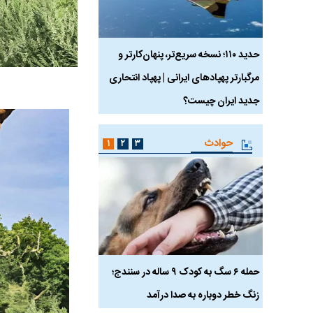
 ماسک
حدید ۱۱۰؛ نسخه سریع‌تر، پنهان‌کارتر و
هواپیمای مرموز E-11A BACN چیست؟
مرگبارتر پهپادهای ایرانی | پهپاد انتحاری
جدید ایران چیست؟
حوادث
۱
۲
۳
ناس که
حمله ۶ سگ به کودک ۹ ساله در سنندج؛
زنگ خطر دوباره به صدا درآمد
کشته شدند