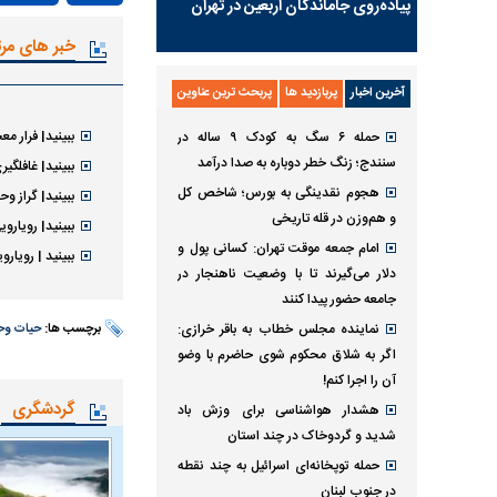
پیاده‌روی جاماندگان اربعین در تهران
خبر های مر
آخرین اخبار
پربازدید ها
پربحث ترین عناوین
ببینید| فرار مع
حمله ۶ سگ به کودک ۹ ساله در
سنندج؛ زنگ خطر دوباره به صدا درآمد
ببینید| غافلگ
هجوم نقدینگی به بورس؛ شاخص کل
ببینید| گراز و
و هم‌وزن در قله تاریخی
ببینید| رویارویی نفسگیر
امام جمعه موقت تهران: کسانی پول و
ببینید | رویار
دلار می‌گیرند تا با وضعیت ناهنجار در
جامعه حضور پیدا کنند
نماینده مجلس خطاب به باقر خرازی:
برچسب ها:
حیات و
اگر به شلاق محکوم شوی حاضرم با وضو
آن را اجرا کنم!
گردشگری
هشدار هواشناسی برای وزش باد
شدید و گردوخاک در چند استان
حمله توپخانه‌ای اسرائیل به چند نقطه
در جنوب لبنان