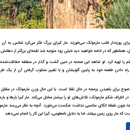
رای پوزه‌دار اغلب مارمولک می‌خورند. مار کبرای بزرگ فکر می‌کرد شانس به آن 
ل، همانطور که در ادامه خواهید دید خیلی زود متوجه شد لقمه‌ای بزرگتر از دهانش
ردی رامین رضاییان به
بازگشت اندونگ به استقلال منتفی شد؛
ابهام بزرگ درباره 
یلم را تهیه کرد. او شاهد این صحنه در حین گشت و گذار در منطقه حفاظت‌شد
هافبک گابنی در آستانه انتخاب تیم جدید
اولین چالش حقوق
با راه دادن طعمه خود به پایین گلویشان و با تغییر متناوب گرفتن آن از یک 
وضوح برای بلعیدن بزمجه در حال تقلا است. با این حال وزن مارمولک در مقابل 
ر اطراف شکم مارمولک، تلاش‌های او را بیشتر مختل می‌کند. مار کبرا بار‌ها و بار‌
 اما، چون نقطه اتکای مناسبی نداشت شکست می‌خورد. آنچه به نظر می‌رسد مارمول
ت که مار روی زمین بیفتد، اما به دلایل نامعلومی، کبرا این کار را انجام نمی‌دهد.
Play