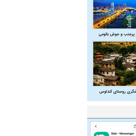
 پرجنب و جوش باتومی
شگری روستای کندلوس