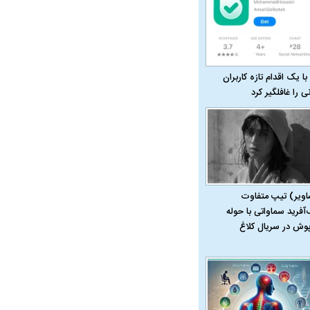
با یک اقدام تازه کاربران
نی را غافلگیر کرد
در دوران قاجار چگونه
مردی که سر خم نکرد؟ | غلامرضا تختی و
مرصاد و ال
اویر) تیپ متفاوت
حکومت پهلوی
‌آفرید سماواتی با حوله
پوش در سریال کلاغ