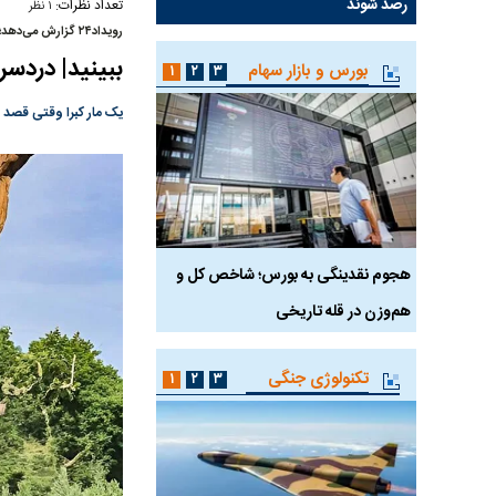
رصد شوند
تعداد نظرات:
۱ نظر
رویداد۲۴ گزارش می‌دهد؛
ببینید| دردسر 
بورس و بازار سهام
۱
۲
۳
یک مار کبرا وقتی قصد 
رس
هجوم نقدینگی به بورس؛ شاخص کل و
بورس تهران رکورد شکس
هم‌وزن در قله تاریخی
تکنولوژی جنگی
۱
۲
۳