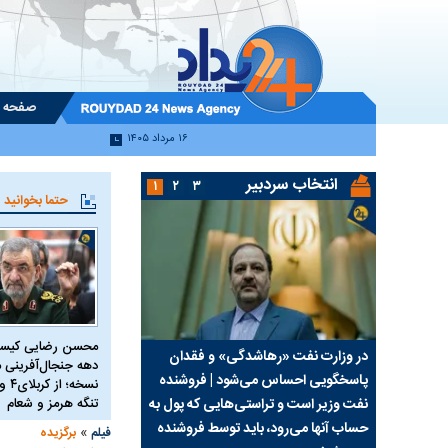
صفحه 
۱۶ مرداد ۱۴۰۵
انتخاب سردبیر
۱
۲
۳
حتما بخوانید
محسن رضایی کیست
سیما علیه
در وزارت نفت «رهاشدگی» و فقدان
چرا رویای آمریکایی سرن
دهه جنجال‌آفرینی م
پاسخگویی احساس می‌شود | فروشنده
نابودی محور مقاومت تع
نفت وزیر است و تراستی‌هایی که پول به
تنگه هرمز و شعام
پرد
حساب آنها می‌رود، باید توسط فروشنده
واشنگتن را زمین زد
»
فیلم
برگزیده