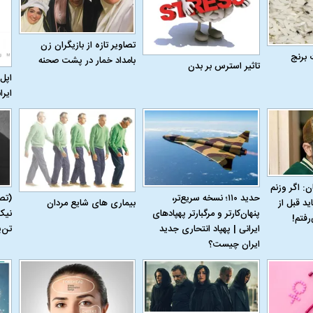
تصاویر تازه از بازیگران زن
 برنج
بامداد خمار در پشت صحنه
تاثیر استرس بر بدن
اپل 
ایرا
ن: اگر وزنم
اسی یک سلسله |
ریشه‌های عزاداری ماه محرم در فرهنگ
عزاداری ماه محرم 
حدید ۱۱۰؛ نسخه سریع‌تر،
(تص
بیماری‌ های شایع مردان
ید قبل از
ی شاه در ایران
و تاریخ ایران
انجام می‌شد؟
پنهان‌کارتر و مرگبارتر پهپادهای
نیک
رفتم!
ایرانی | پهپاد انتحاری جدید
تن‌
ایران چیست؟