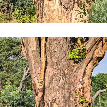
فضاپیمای «استارشیپ» ایلان ماسک
حدید ۱۱۰؛ نسخ
چیست؟
مرگبارتر پهپادهای ا
جدید ایران چیست
واژگونی مرگبار سمند در اصفهان | ۴ نفر
عکس| ماجرای کشف جسد ناشناس که
توسط حیوانات خورده شد
زنگ خطر دوباره به