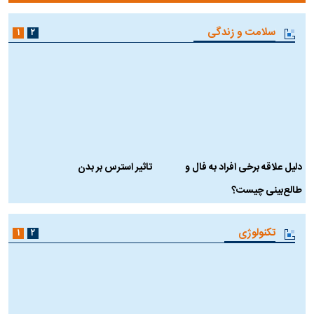
سلامت و زندگی
۱
۲
دلیل علاقه برخی افراد به فال و
تاثیر استرس بر بدن
ع
طالع‌بینی چیست؟
آ
تکنولوژی
۱
۲