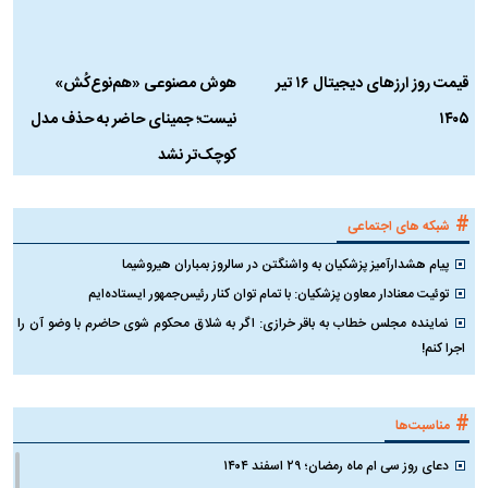
قیمت روز ارز‌های دیجیتال ۱۶ تیر
هوش مصنوعی «هم‌نوع‌کُش»
چ
۱۴۰۵
نیست؛ جمینای حاضر به حذف مدل
ک
کوچک‌تر نشد
#
شبکه های اجتماعی
پیام هشدارآمیز پزشکیان به واشنگتن در سالروز بمباران هیروشیما
توئیت معنادار معاون پزشکیان: با تمام توان کنار رئیس‌جمهور ایستاده‌ایم
نماینده مجلس خطاب به باقر خرازی: اگر به شلاق محکوم شوی حاضرم با وضو آن را
اجرا کنم!
#
مناسبت‌ها
دعای روز سی ام ماه رمضان؛ ۲۹ اسفند ۱۴۰۴