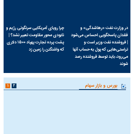
در وزارت نفت «رهاشدگی» و
چرا رویای آمریکایی سرنگونی رژیم و
فقدان پاسخگویی احساس می‌شود
نابودی محور مقاومت تعبیر نشد؟ |
| فروشنده نفت وزیر است و
پشت پرده تجارت پهپاد‌ ۱۵۰۰ دلاری
تراستی‌هایی که پول به حساب آنها
که واشنگتن را زمین زد
می‌رود، باید توسط فروشنده رصد
شوند
بورس و بازار سهام
۱
۲