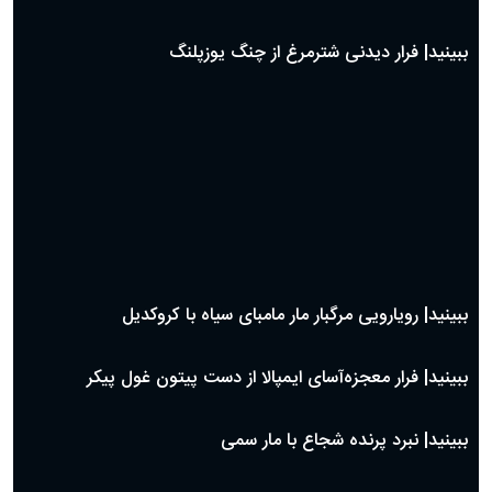
ببینید| فرار دیدنی شترمرغ از چنگ یوزپلنگ
ببینید| رویارویی مرگبار مار مامبای سیاه با کروکدیل
ببینید| فرار معجزه‌آسای ایمپالا از دست پیتون غول پیکر
ببینید| نبرد پرنده شجاع با مار سمی