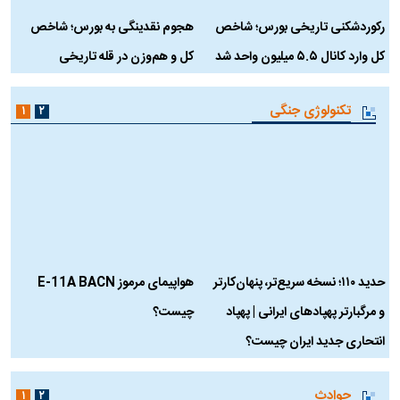
رکوردشکنی تاریخی بورس؛ شاخص
هجوم نقدینگی به بورس؛ شاخص
ب
کل وارد کانال ۵.۵ میلیون واحد شد
کل و هم‌وزن در قله تاریخی
تکنولوژی جنگی
۱
۲
حدید ۱۱۰؛ نسخه سریع‌تر، پنهان‌کارتر
هواپیمای مرموز E-11A BACN
ف
و مرگبارتر پهپادهای ایرانی | پهپاد
چیست؟
م
انتحاری جدید ایران چیست؟
حوادث
۱
۲