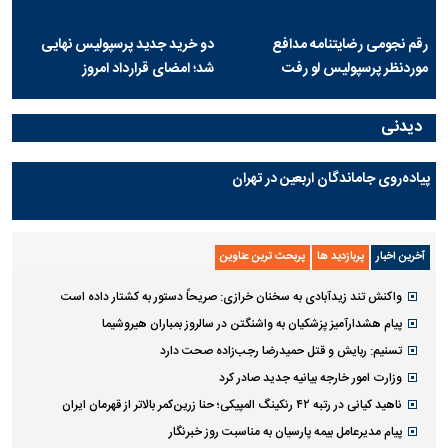
رقم نجومی رضایتنامه مدافع
دو خرید جدید پرسپولیس نهایی
موردنظر پرسپولیس لو رفت
شد؛ امضای قرارداد امروز
دیدنی
پیاده‌روی جاماندگان اربعین در تهران
آخرین اخبار
پربازدید ها
پربحث ترین عناوین
واکنش تند زیدآبادی به سخنان خرازی: صریحاً دستور به کشتار داده است
پیام هشدارآمیز پزشکیان به واشنگتن در سالروز بمباران هیروشیما
تسنیم: ربایش و قتل حمیدرضا رجب‌زاده صحت دارد
وزارت امور خارجه بیانیه جدید صادر کرد
ناهید کیانی در رتبه ۴۲ رنکینگ المپیکی؛ حنا زرین‌کمر بالاتر از قهرمان ایران
پیام مدیرعامل بیمه پارسیان به مناسبت روز خبرنگار