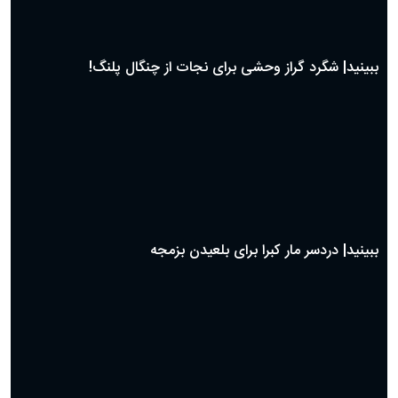
بهترین پیامک تبریک روز پدر ۱۴۰۴؛ جملات زیبا و صمیمانه
روز پدر ۱۴۰۴ چه روزی است؟
ببینید| شگرد گراز وحشی برای نجات از چنگال پلنگ!
ببینید| دردسر مار کبرا برای بلعیدن بزمجه