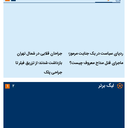
ردپای سیاست در یک جنایت مرموز؛
جراحان قلابی در شمال تهران
ماجرای قتل مداح معروف چیست؟
بازداشت شدند؛ از تزریق فیلر تا
س
جراحی پلک
د
لیگ برتر
۱
۲