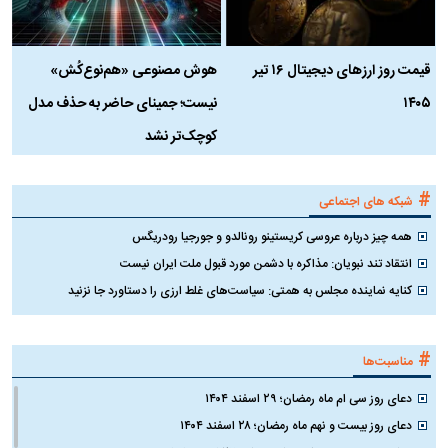
قیمت روز ارز‌های دیجیتال ۱۶ تیر
هوش مصنوعی «هم‌نوع‌کُش»
چ
۱۴۰۵
نیست؛ جمینای حاضر به حذف مدل
ک
کوچک‌تر نشد
#
شبکه های اجتماعی
همه چیز درباره عروسی کریستینو رونالدو و جورجیا رودریگس
انتقاد تند نبویان: مذاکره با دشمن مورد قبول ملت ایران نیست
کنایه نماینده مجلس به همتی: سیاست‌های غلط ارزی را دستاورد جا نزنید
#
مناسبت‌ها
دعای روز سی ام ماه رمضان؛ ۲۹ اسفند ۱۴۰۴
دعای روز بیست و نهم ماه رمضان؛ ۲۸ اسفند ۱۴۰۴