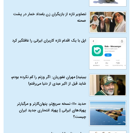
تصاویر تازه از بازیگران زن بامداد خمار در پشت
صحنه
اپل با یک اقدام تازه کاربران ایرانی را غافلگیر کرد
ببینید| مهران غفوریان: اگر وزنم را کم نکرده بودم،
شاید قبل از اکبر عبدی از دنیا می‌رفتم!
حدید ۱۱۰؛ نسخه سریع‌تر، پنهان‌کارتر و مرگبارتر
پهپادهای ایرانی | پهپاد انتحاری جدید ایران
چیست؟