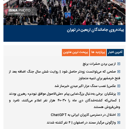
پیاده‌روی جاماندگان اربعین در تهران
آخرین اخبار
پربازدید ها
پربحث ترین عناوین
از بین بردن حشرات برنج
صلحی که می‌توانست زودتر حاصل شود | روایت شش سال جنگ اضافه بعد از
فتح خرمشهر برای تنبیه متجاوز
عکس| نصب سنگ مزار اکبر عبدی خبرساز شد
پزشکیان: برخی به‌دنبال بزرگ‌نمایی پیام «علی‌الاصول موافق نبودم» رهبری بودند
| کسانی‌که کشته‌شدگان دی ماه را ۳۰-۴۰ هزار نفر اعلام می‌کنند، نامرد و
وطن‌فروش هستند
اختلال در دسترسی کاربران ایرانی به ChatGPT
واژگونی مرگبار سمند در اصفهان | ۴ نفر کشته شدند