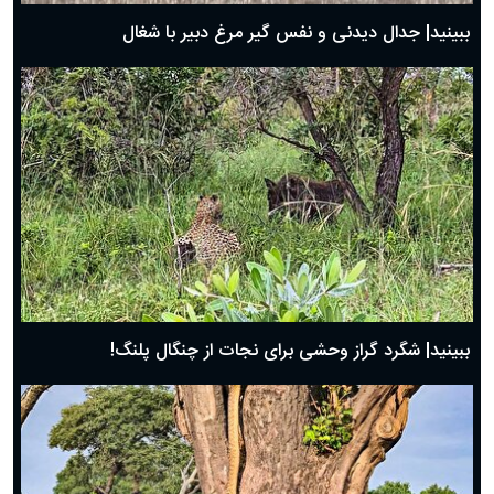
روز پدر ۱۴۰۴ چه روزی است؟
ببینید| جدال دیدنی و نفس گیر مرغ دبیر با شغال
ببینید| شگرد گراز وحشی برای نجات از چنگال پلنگ!