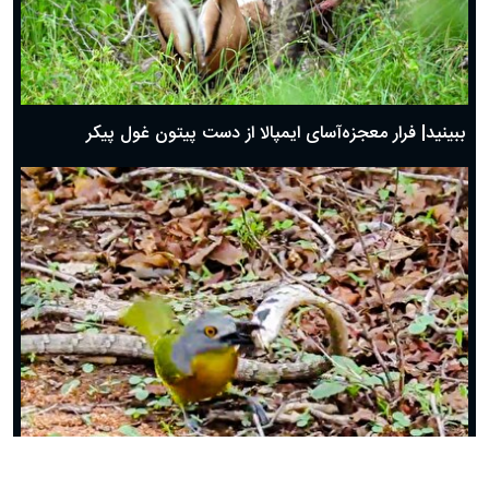
ببینید| فرار معجزه‌آسای ایمپالا از دست پیتون غول پیکر