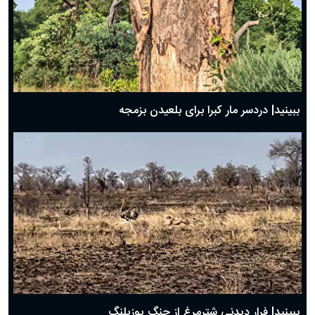
ببینید| دردسر مار کبرا برای بلعیدن بزمجه
ببینید| فرار دیدنی شترمرغ از چنگ یوزپلنگ