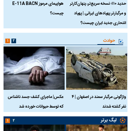
حدید ۱۱۰؛ نسخه سریع‌تر، پنهان‌کارتر
هواپیمای مرموز E-11A BACN
ف
و مرگبارتر پهپادهای ایرانی | پهپاد
چیست؟
م
انتحاری جدید ایران چیست؟
حوادث
۱
۲
واژگونی مرگبار سمند در اصفهان | ۴
عکس| ماجرای کشف جسد ناشناس
نفر کشته شدند
که توسط حیوانات خورده شد
گ
لیگ برتر
۱
۲