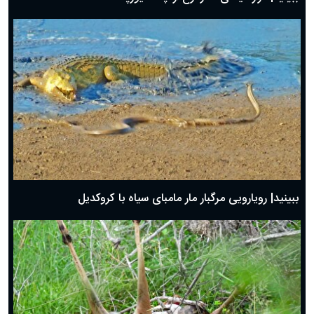
ببینید| رویارویی مرگبار مار مامبای سیاه با کروکدیل