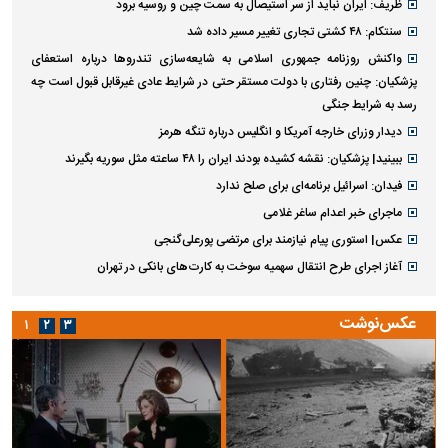
ظریف: ایران نباید از سر استیصال به سمت چین و روسیه برود
سنتکام: ۴۸ کشتی تجاری تغییر مسیر داده شد
واکنش روزنامه جمهوری اسلامی به شایعه‌سازی تندروها درباره استعفای
پزشکیان: چنین رفتاری با دولت مستقر حتی در شرایط عادی غیرقابل قبول است چه
رسد به شرایط جنگی
دیدار وزرای خارجه آمریکا و انگلیس درباره تنگه هرمز
ببینید| پزشکیان: نقشه کشیده بودند ایران را ۴۸ ساعته مثل سوریه بگیرند
فیدان: اسرائیل برنامه‌ای برای صلح ندارد
ماجرای خبر اعدام ساغر غلامی
عکس| استوری پیام نیازمند برای مرتضی پورعلی‌گنجی
آغاز اجرای طرح انتقال سهمیه سوخت به کارت‌های بانکی در تهران
عکس‌نوشت
۱
۲
۳