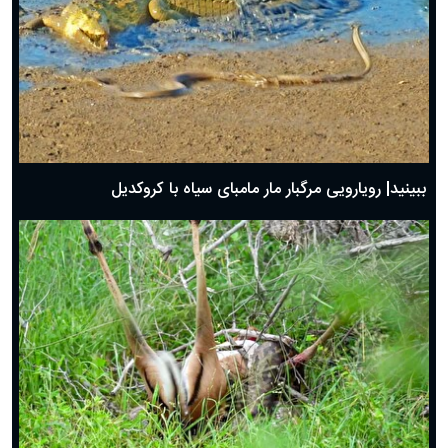
ببینید| رویارویی مرگبار مار مامبای سیاه با کروکدیل