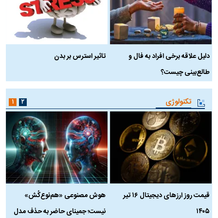
دلیل علاقه برخی افراد به فال و
تاثیر استرس بر بدن
ع
طالع‌بینی چیست؟
آ
تکنولوژی
۱
۲
قیمت روز ارز‌های دیجیتال ۱۶ تیر
هوش مصنوعی «هم‌نوع‌کُش»
چ
۱۴۰۵
نیست؛ جمینای حاضر به حذف مدل
ک