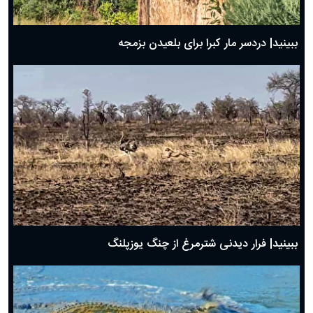
ببینید| دردسر مار کبرا برای بلعیدن بزمجه
ببینید| فرار دیدنی شترمرغ از چنگ یوزپلنگ