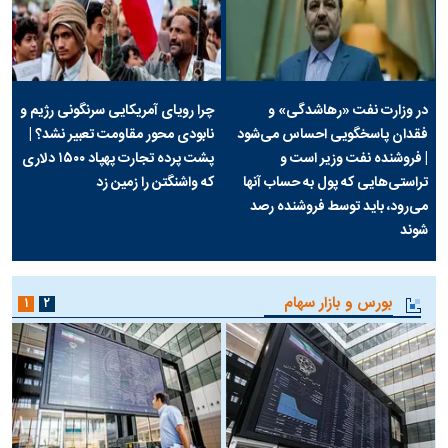
در وزارت نفت «رهاشدگی» و
چرا رویای آمریکایی سرنگونی رژیم و
فقدان پاسخگویی احساس می‌شود
نابودی محور مقاومت تعبیر نشد؟ |
| فروشنده نفت وزیر است و
پشت پرده تجارت پهپاد‌ ۱۵۰۰ دلاری
تراستی‌هایی که پول به حساب آنها
که واشنگتن را زمین زد
می‌رود، باید توسط فروشنده رصد
شوند
بورس و بازار سهام
۱
۲