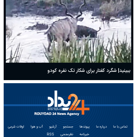
ببینید| شگرد کفتار برای شکار تک نفره کودو
تماس با ما
درباره ما
پیوندها
جستجو
آرشیو
آب و هوا
اوقات شرعی
خبرنامه
نظرسنجی
RSS