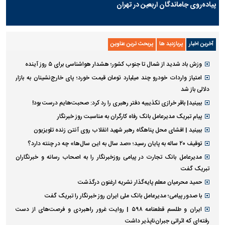
پیاده‌روی جاماندگان اربعین در تهران
آخرین اخبار
پربازدید ها
پربحث ترین عناوین
وزش باد شدید از شمال تا جنوب کشور؛ هشدار هواشناسی برای ۵ روز آینده
امتیاز واردات خودرو چند میلیارد تومان قیمت خورد؛ پای خارج‌نشینان به بازار
دلالی باز شد
ببینید| باقر خرازی تکذیبیه دفتر رهبری را رد کرد: صحبت‌هایم درست بود!
پیام تبریک مدیرعامل بانک رفاه کارگران به مناسبت روز خبرنگار
ببینید | افشای محل پناهگاه رهبر شهید انقلاب روی آنتن زنده تلویزیون
توقیف ۲۰ ساله به پایان رسید؛ «صد سال به این سال‌ها» چه در چنته دارد؟
مدیرعامل بانک تجارت در پیامی روزخبرنگار را به اصحاب رسانه و خبرنگاران
تبریک گفت
حمید محرمیان معلم پایه‌گذار نشریه ارغنون درگذشت
با صدور پیامی؛ مدیرعامل بانک ملی ایران روز خبرنگار را تبریک گفت
ایران و طلسم قطعنامه ۵۹۸ | روایت غرور راهبردی و فرصت‌های از دست
رفته‌ای که اثراتی جبران‌ناپذیر داشت