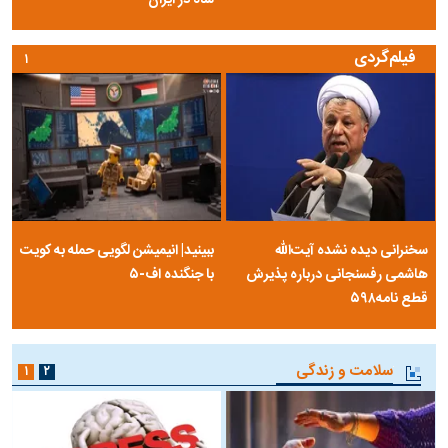
فیلم‌گردی
۱
سخنرانی دیده نشده آیت‌الله
ببینید| انیمیشن لگویی حمله به کویت
هاشمی رفسنجانی درباره پذیرش
با جنگنده اف-۵
قطع نامه۵۹۸
سلامت و زندگی
۱
۲