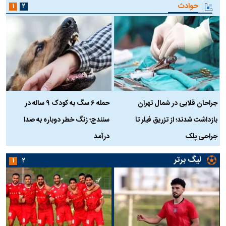
حوادث
۱
۲
جراحان قلابی در شمال تهران
حمله ۶ سگ به کودک ۹ ساله در
بازداشت شدند؛ از تزریق فیلر تا
سنندج؛ زنگ خطر دوباره به صدا
ن
جراحی پلک
درآمد
لیگ برتر
۱
۲