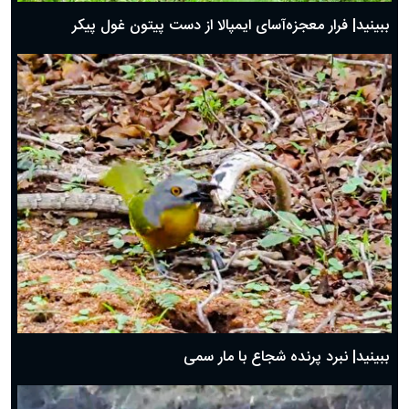
ببینید| فرار معجزه‌آسای ایمپالا از دست پیتون غول پیکر
ببینید| نبرد پرنده شجاع با مار سمی