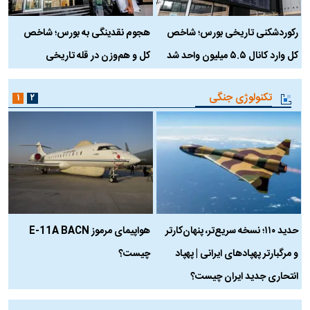
رکوردشکنی تاریخی بورس؛ شاخص
هجوم نقدینگی به بورس؛ شاخص
ب
کل وارد کانال ۵.۵ میلیون واحد شد
کل و هم‌وزن در قله تاریخی
تکنولوژی جنگی
۱
۲
حدید ۱۱۰؛ نسخه سریع‌تر، پنهان‌کارتر
هواپیمای مرموز E-11A BACN
ف
و مرگبارتر پهپادهای ایرانی | پهپاد
چیست؟
م
انتحاری جدید ایران چیست؟