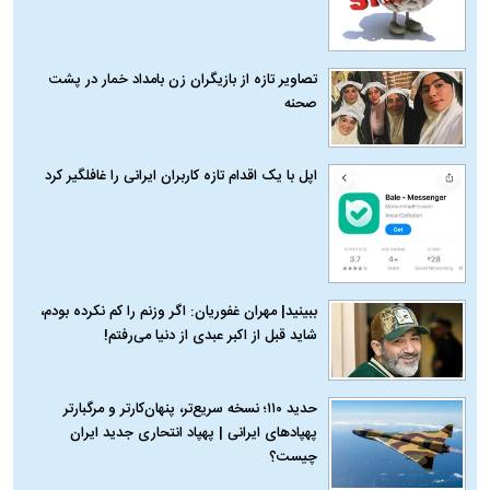
تصاویر تازه از بازیگران زن بامداد خمار در پشت
صحنه
اپل با یک اقدام تازه کاربران ایرانی را غافلگیر کرد
ببینید| مهران غفوریان: اگر وزنم را کم نکرده بودم،
شاید قبل از اکبر عبدی از دنیا می‌رفتم!
حدید ۱۱۰؛ نسخه سریع‌تر، پنهان‌کارتر و مرگبارتر
پهپادهای ایرانی | پهپاد انتحاری جدید ایران
چیست؟