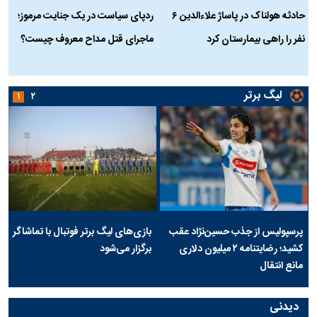
حادثه هولناک در پاساژ علاءالدین ۶
ردپای سیاست در یک جنایت مرموز؛
ج
نفر را راهی بیمارستان کرد
ماجرای قتل مداح معروف چیست؟
ب
ج
لیگ برتر
۱
۲
پرسپولیس از جذب حسین‌نژاد عقب
بازی‌های لیگ برتر فوتبال با تماشاگر
کشید؛ رضایتنامه ۲ میلیون دلاری
برگزار می‌شود
مانع انتقال
دیدنی