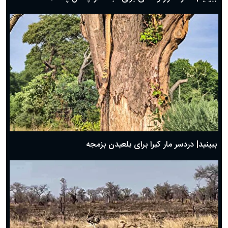
ببینید| دردسر مار کبرا برای بلعیدن بزمجه