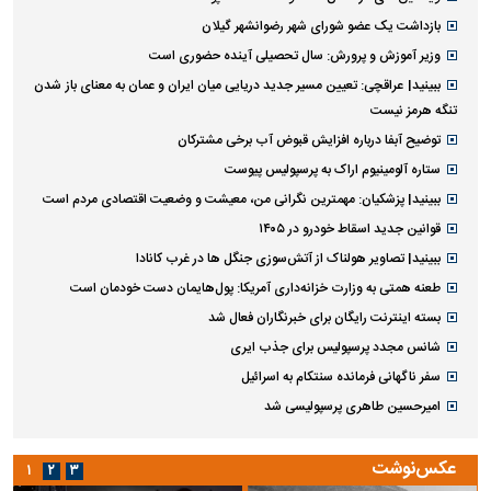
بازداشت یک عضو شورای شهر رضوانشهر گیلان
وزیر آموزش و پرورش: سال تحصیلی آینده حضوری است
ببینید| عراقچی: تعیین مسیر جدید دریایی میان ایران و عمان به معنای باز شدن
تنگه هرمز نیست
توضیح آبفا درباره افزایش قبوض آب برخی مشترکان
ستاره آلومینیوم اراک به پرسپولیس پیوست
ببینید| پزشکیان: مهمترین نگرانی من، معیشت و وضعیت اقتصادی مردم است
قوانین جدید اسقاط خودرو در ۱۴۰۵
ببینید| تصاویر هولناک از آتش‌سوزی جنگل ها در غرب کانادا
طعنه همتی به وزارت خزانه‌داری آمریکا: پول‌هایمان دست خودمان است
بسته اینترنت رایگان برای خبرنگاران فعال شد
شانس مجدد پرسپولیس برای جذب ایری
سفر ناگهانی فرمانده سنتکام به اسرائیل
امیرحسین طاهری پرسپولیسی شد
عکس‌نوشت
۱
۲
۳