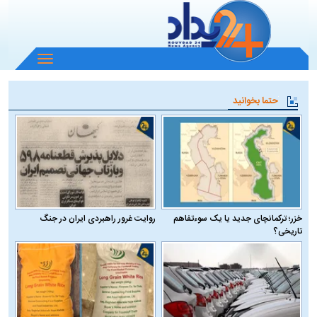
باز
و
بسته
حتما بخوانید
کردن
منو
خزر؛ ترکمانچای جدید یا یک سوءتفاهم
روایت غرور راهبردی ایران در جنگ
تاریخی؟