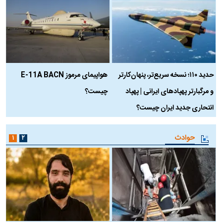
حدید ۱۱۰؛ نسخه سریع‌تر، پنهان‌کارتر
هواپیمای مرموز E-11A BACN
ف
و مرگبارتر پهپادهای ایرانی | پهپاد
چیست؟
م
انتحاری جدید ایران چیست؟
حوادث
۱
۲