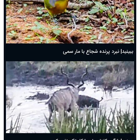
ببینید| نبرد پرنده شجاع با مار سمی