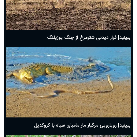
ببینید| فرار دیدنی شترمرغ از چنگ یوزپلنگ
ببینید| رویارویی مرگبار مار مامبای سیاه با کروکدیل