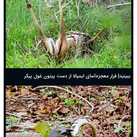
ببینید| فرار معجزه‌آسای ایمپالا از دست پیتون غول پیکر