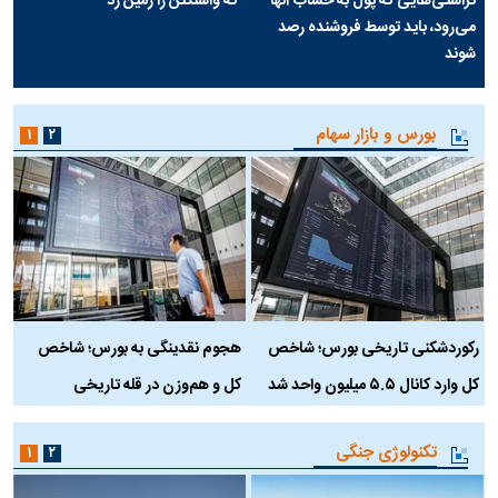
تراستی‌هایی که پول به حساب آنها
که واشنگتن را زمین زد
می‌رود، باید توسط فروشنده رصد
شوند
بورس و بازار سهام
۱
۲
رکوردشکنی تاریخی بورس؛ شاخص
هجوم نقدینگی به بورس؛ شاخص
ب
کل وارد کانال ۵.۵ میلیون واحد شد
کل و هم‌وزن در قله تاریخی
تکنولوژی جنگی
۱
۲