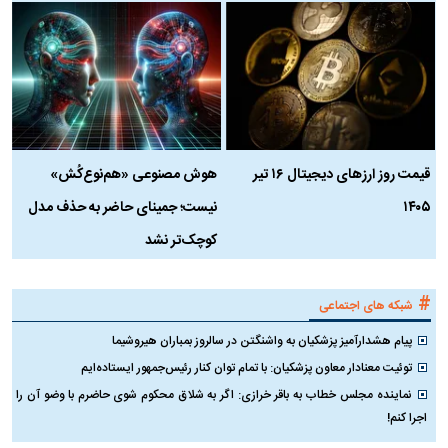
قیمت روز ارز‌های دیجیتال ۱۶ تیر
هوش مصنوعی «هم‌نوع‌کُش»
چ
۱۴۰۵
نیست؛ جمینای حاضر به حذف مدل
ک
کوچک‌تر نشد
#
شبکه های اجتماعی
پیام هشدارآمیز پزشکیان به واشنگتن در سالروز بمباران هیروشیما
توئیت معنادار معاون پزشکیان: با تمام توان کنار رئیس‌جمهور ایستاده‌ایم
نماینده مجلس خطاب به باقر خرازی: اگر به شلاق محکوم شوی حاضرم با وضو آن را
اجرا کنم!