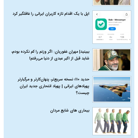
اپل با یک اقدام تازه کاربران ایرانی را غافلگیر کرد
ببینید| مهران غفوریان: اگر وزنم را کم نکرده بودم،
شاید قبل از اکبر عبدی از دنیا می‌رفتم!
حدید ۱۱۰؛ نسخه سریع‌تر، پنهان‌کارتر و مرگبارتر
پهپادهای ایرانی | پهپاد انتحاری جدید ایران
چیست؟
بیماری‌ های شایع مردان