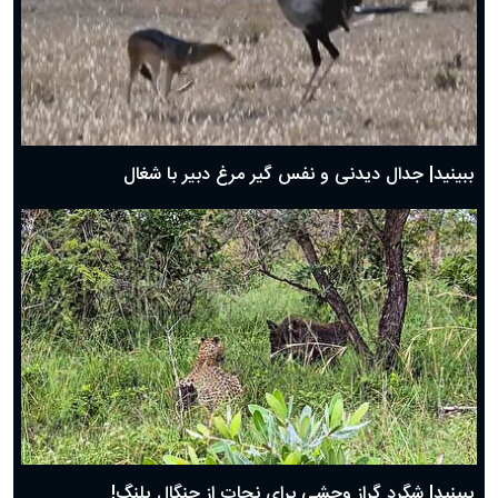
دعای روز سوم ماه مبارک رمضان؛ ۱۴ اسفند ۱۴۰۴
دعای روز دوم ماه مبارک رمضان ۱ اسفند ماه ۱۴۰۴
دعای روز اول ماه مبارک رمضان، ۳۰ بهمن ۱۴۰۴
حضرت زینب(س) چگونه از دنیا رفت؟
بهترین پیامک تبریک روز پدر ۱۴۰۴؛ جملات زیبا و صمیمانه
روز پدر ۱۴۰۴ چه روزی است؟
ببینید| جدال دیدنی و نفس گیر مرغ دبیر با شغال
ببینید| شگرد گراز وحشی برای نجات از چنگال پلنگ!