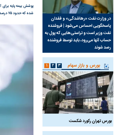
شده که حدود ۷۵ درصد از ایرانیان با کمبود این ویتامین مواجه هستند و نیاز به پایش مستمر وضعیت سلامت خود دارند.
سیما علیه
در وزارت نفت «رهاشدگی» و فقدان
چرا رویای آمریکایی سرن
پاسخگویی احساس می‌شود | فروشنده
نابودی محور مقاومت تع
نفت وزیر است و تراستی‌هایی که پول به
پرد
حساب آنها می‌رود، باید توسط فروشنده
واشنگتن را زمین زد
رصد شوند
بورس و بازار سهام
۱
۲
۳
بورس تهران رکورد شکست
سیگنال مثبت دیپلماسی 