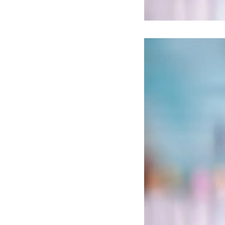
ه سریع‌تر، پنهان‌کارتر و
هواپیمای مرموز E-11A BACN چیست؟
یرانی | پهپاد انتحاری
؟