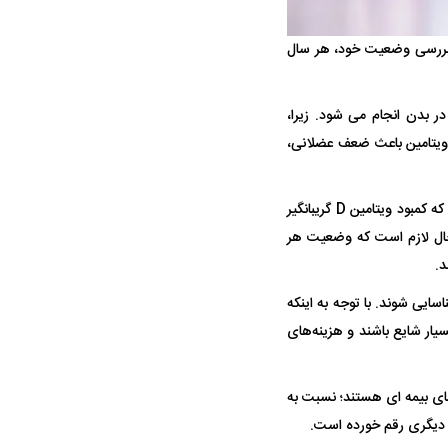
 برای بررسی وضعیت خود، هر سال
واژگونی مرگبار سمند در اصفهان | ۴ نفر
عکس| ماجرای کشف جسد ناشناس که
توسط حیوانات خورده شد
م در بدن انجام می‌ شود. زیرا،
ین ویتامین باعث ضعف عضلانی،
موضوع کمبود ویتامین D می‌بایست در کانون توجه قرار گیرد و برطرف شود. بررسی‌ها بیانگر این است که کمبود ویتامین D گریبانگیر
ین حال لازم است که وضعیت هر
تلا به کمبود ویتامین D به ویژه سالمندان شناسایی شوند. با توجه به اینکه
ار سه خرید کلیدی
پیشنهاد ۱۳۲میلیاردی رامین رضاییان به
بازگشت اندو
یار شایع باشند و هزینه‌های
استقلال
هافبک گابنی
ای بیمه ای هستند؛ نسبت به