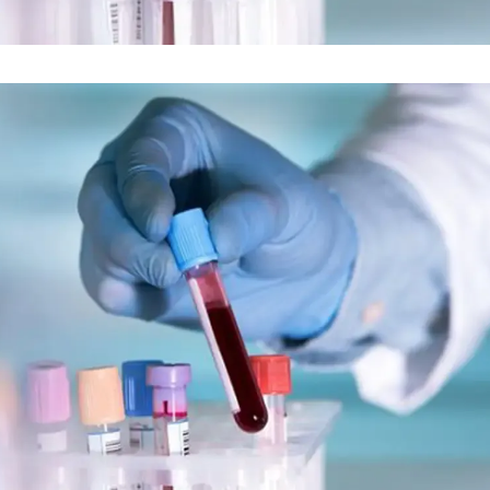
فضاپیمای «استارشیپ» ایلان ماسک
حدید ۱۱۰؛ نسخ
چیست؟
مرگبارتر پهپادهای ا
جدید ایران چیست