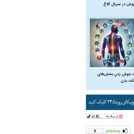
پوش در سریال کلاغ
ت سینا حجازی درباره
د
 جوش زدن بخش‌های
لف بدن
راد به فال و طالع‌بینی
تاثیر استرس بر بدن
0