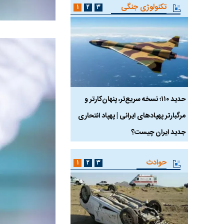
تکنولوژی جنگی
۱
۲
۳
 ماسک
حدید ۱۱۰؛ نسخه سریع‌تر، پنهان‌کارتر و
هواپیمای مرموز E-11A BACN چیست؟
مرگبارتر پهپادهای ایرانی | پهپاد انتحاری
جدید ایران چیست؟
حوادث
۱
۲
۳