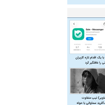
با یک اقدام تازه کاربران
نی را غافلگیر کرد
در دوران قاجار چگونه
مردی که سر خم نکرد؟ | غلامرضا تختی و
مرصاد و ال
حکومت پهلوی
اویر) تیپ متفاوت
‌آفرید سماواتی با حوله