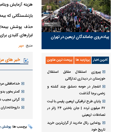
هزینه آزمایش ویتامین D در سال گذشته با پوشش بیمه پایه، ۱۸۱ هزار تومان بود؛ اما امسال این رقم به ۳۵۶ هزار 
بازنشستگانی که بیمه
ابزارهای کلیدی برای پیشگیر
پیاده‌روی جاماندگان اربعین در تهران
منبع:
مهر
خبر های مر
آخرین اخبار
پربازدید ها
پربحث ترین عناوین
پیروزی استقلال مقابل استقلال
خوزستان در دیداری تدارکاتی
خداحافظی مردم
انفجار در حومه دمشق چند کشته و
کمتر بخور، بد
زخمی برجا گذاشت
گرانی عجیب شوینده
پایان طرح ترافیکی اربعین پلیس با ثبت
داروخانه‌داران
۶۷ میلیون تردد | جان باختن ۲۴ زائر در
تصادفات اربعینی
رونمایی رئال مادرید از گران‌ترین خرید
برچسب ها:
پوشش بی
تاریخ خود