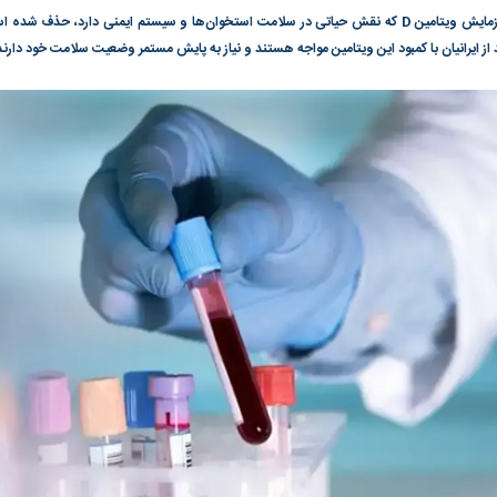
پوشش بیمه پایه برای آزمایش ویتامین D که نقش حیاتی در سلامت استخوان‌ها و سیستم ایمنی دارد،
گونی رژیم و
مطالعه رفتار هیستریک صدا و سیما علیه
در وزارت نفت «ر
بیر نشد؟ | پشت
کمپین نه به اعدام
پاسخگویی احساس 
ه تجارت پهپاد‌ ۱۵۰۰ دلاری که
نفت وزیر است و ت
حساب آنها می‌رود
رصد شوند
به بورس
پرواز ۱۰۰ هزار واحدی شاخص کل بورس
بورس تهران رکور