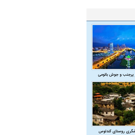
 پرجنب و جوش باتومی
شگری روستای کندلوس