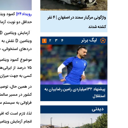
رویداد۲۴|
ساله بر اثر برق
واژگونی مرگبار سمند در اصفهان | ۴ نفر
عکس| ماجرای کشف جسد
حداقل دو نوبت آزما
کشته شدند
توسط حیوانات خورده شد
لیگ برتر
۴
۳
۲
۱
ویتامین D 
دردهای استخوانی، خ
۷۵ درصد از ایرانی
کسی به جهت میزان ویتامین D در بدن او، مورد ارزیابی قرار گیرد که برای
کلیدی
پیشنهاد ۱۳۲میلیاردی رامین رضاییان به
بازگشت اندونگ به استق
کشور در مسیر سالمند
استقلال
هافبک گابنی در آستانه 
فراوانی به سیستم س
دیدنی
لذا، لازم است که ا
انجام آزمایش ویتامین D اقدام کنند که بعد از حذف پوشش بیمه ای این نوع آزمایش، وضعیت به گونه دیگری رق