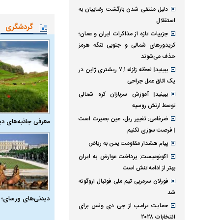
دلیل منتفی شدن بازگشت رضاییان به
استقلال
گردشگری
جزییات تازه از مذاکرات ایران و عمان؛
کریدورهای شمالی و جنوبی تنگه هرمز
حذف می‌شوند
ببینید| لحظه زلزله ۷.۱ ریشتری ژاپن در
یک اتاق عمل جراحی
ببینید| آموزش سربازان کره شمالی
توسط ارتش روسیه
ضرغامی: تغییر ریل، عین بصیرت است
معرفی جاذبه‌های دی
| فرصت سوزی نکنیم
پیام هشدار مقاومت یمن به ریاض
اکونومیست: پرداخت عوارض به ایران
بهتر از ادامه تنش است
فورلان سرمربی تیم ملی فوتبال اروگوئه
شد
دیدنی‌های ورسای؛ 
حمایت ترامپ از جی دی ونس برای
انتخابات ۲۰۲۸