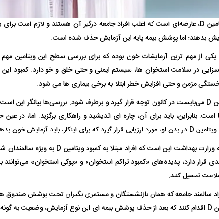
کمبود ویتامین D، عارضه‌ای است که اغلب افراد جامعه درگیر آن هستند و لازم است
 ناشناس که
مرگ دلخراش دختر ۱۸ ساله بر اثر برق
یش بدهند؛ اما پوشش بیمه پایه این آزمایش حذف شده است.
گرفتگی
کشته شدند
آزمایش ویتامین D یکی از مهم ترین آزمایشات خون بوده که برای بررسی سطح این ویتامین مه
نقش به سزایی در سلامت استخوان‌ ها، سیستم ایمنی و حتی خلق‌ و خو دارد. کمبود ا
ستگی مزمن و حتی افزایش خطر ابتلا به برخی بیماری‌ ها می شود.
‌ها است. بنابراین، باید برای آن، چاره ای اندیشید و راهکاری برگزید. اما، در ع
 اینکار، باید آزمایش خون بدهد.
در همین حال، توصیه وزارت بهداشت این است که افراد مب
لال منتفی شد؛
ابهام بزرگ درباره قرارداد یاسر آسانی؛
پرسپولیس در انتظ
ی قرار دارد، پدیده‌های «کمبود تراکم استخوان» و «پوکی استخوان» می‌توانند بس
انتخاب تیم جدید
اولین چالش حقوقی استقلال
پیش از شروع لیگ
لامت تحمیل کنند.
فراد سالمند جامعه که همان بازنشستگان و مستمری بگیران تحت پوشش صندوق ه
م خورده است.