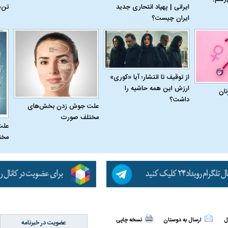
ایرانی | پهپاد انتحاری جدید
تن‌
ایران چیست؟
 حجازی درباره
ببینید| انیمیشن لگویی حمله به کویت با
ببینید| نظر متفاو
جنگنده اف-۵
گوگوش خبرساز ش
از توقیف تا انتشار؛ آیا «کوری»
ارزش این همه حاشیه را
نان
داشت؟
علت جوش زدن بخش‌های
مختلف صورت
علت
مخت
علت تنگی نفس و راه های درمان آن
دلیل علاقه برخی اف
چیست؟
ل
ارسال به دوستان
نسخه چاپی
عضویت در خبرنامه