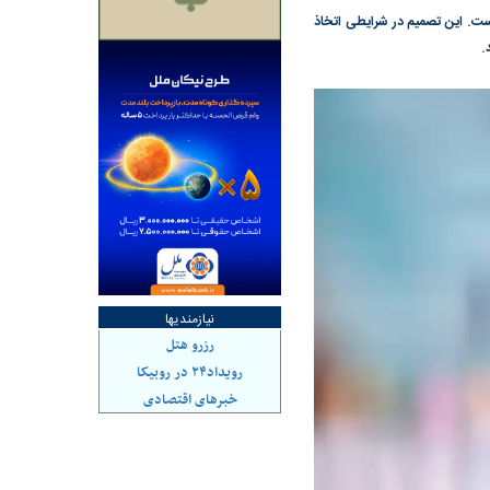
 حذف شده است. این تصمیم در شرایطی اتخاذ
هاشدگی» و فقدان
چرا رویای آمریکایی سرنگونی رژیم و
می‌شود | فروشنده
نابودی محور مقاومت تعبیر نشد؟ | پشت
راستی‌هایی که پول به
پرده تجارت پهپاد‌ ۱۵۰۰ دلاری که
، باید توسط فروشنده
واشنگتن را زمین زد
نیازمندیها
رزرو هتل
رویداد۲۴ در روبیکا
خبرهای اقتصادی
د شکست
سیگنال مثبت دیپلماسی به بورس