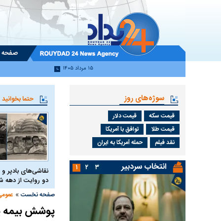
صفحه 
۱۵ مرداد ۱۴۰۵
سوژه‌های روز
حتما بخوانید
قیمت سکه
قیمت دلار
قیمت طلا
توافق با آمریکا
نقد فیلم
حمله آمریکا به ایران
انتخاب سردبیر
۱
۲
۳
نقاشی‌های بادپر و 
دو روایت از دهه
»
صفحه نخست
عمومی
پوشش بیمه پایه 