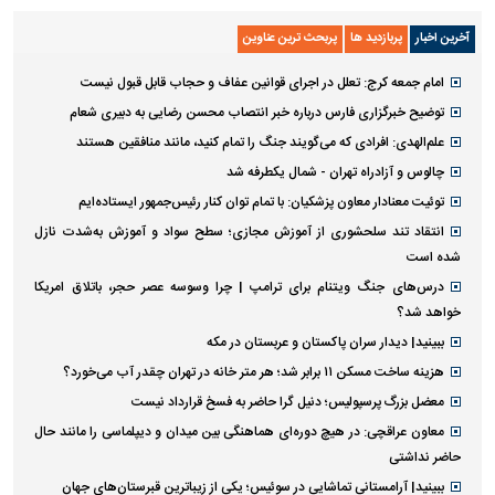
آخرین اخبار
پربازدید ها
پربحث ترین عناوین
امام جمعه کرج: تعلل در اجرای قوانین عفاف و حجاب قابل قبول نیست
توضیح خبرگزاری فارس درباره خبر انتصاب محسن رضایی به دبیری شعام
علم‌الهدی: افرادی که می‌گویند جنگ را تمام کنید، مانند منافقین هستند
چالوس و آزادراه تهران - شمال یکطرفه شد
توئیت معنادار معاون پزشکیان: با تمام توان کنار رئیس‌جمهور ایستاده‌ایم
انتقاد تند سلحشوری از آموزش مجازی؛ سطح سواد و آموزش به‌شدت نازل
شده است
درس‌های جنگ ویتنام برای ترامپ | چرا وسوسه عصر حجر، باتلاق امریکا
خواهد شد؟
ببینید| دیدار سران پاکستان و عربستان در مکه
هزینه ساخت مسکن ۱۱ برابر شد؛ هر متر خانه در تهران چقدر آب می‌خورد؟
معضل بزرگ پرسپولیس؛ دنیل گرا حاضر به فسخ قرارداد نیست
معاون عراقچی: در هیچ دوره‌ای هماهنگی بین میدان و دیپلماسی را مانند حال
حاضر نداشتی
ببینید| آرامستانی تماشایی در سوئیس؛ یکی از زیباترین قبرستان‌های جهان