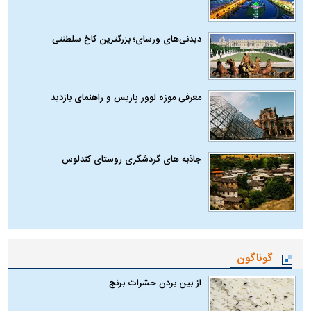
دیدنی‌های ورسای؛ بزرگترین کاخ سلطنتی
معرفی موزه لوور پاریس و راهنمای بازدید
جاذبه های گردشگری روستای کندلوس
گوناگون
از بین بردن حشرات برنج