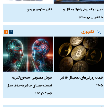
دلیل علاقه برخی افراد به فال و
تاثیر استرس بر بدن
ع
طالع‌بینی چیست؟
آ
تکنولوژی
۱
۲
قیمت روز ارز‌های دیجیتال ۱۶ تیر
هوش مصنوعی «هم‌نوع‌کُش»
چ
۱۴۰۵
نیست؛ جمینای حاضر به حذف مدل
ک
کوچک‌تر نشد