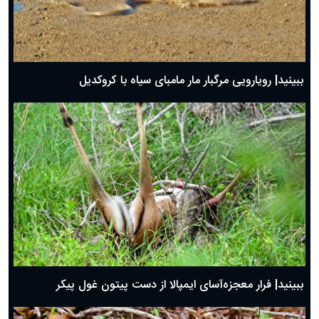
ببینید| رویارویی مرگبار مار مامبای سیاه با کروکدیل
ببینید| فرار معجزه‌آسای ایمپالا از دست پیتون غول پیکر