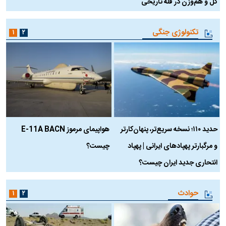
کل و هم‌وزن در قله تاریخی
تکنولوژی جنگی
۱
۲
حدید ۱۱۰؛ نسخه سریع‌تر، پنهان‌کارتر
هواپیمای مرموز E-11A BACN
ف
و مرگبارتر پهپادهای ایرانی | پهپاد
چیست؟
م
انتحاری جدید ایران چیست؟
حوادث
۱
۲