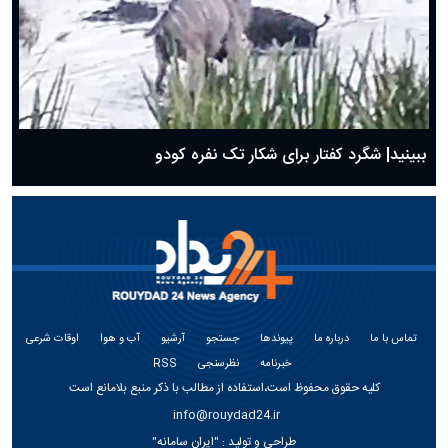
ببینید| شگرد کفتار برای شکار تک نفره کودو
تماس با ما
درباره ما
پیوندها
جستجو
آرشیو
آب و هوا
اوقات شرعی
خبرنامه
نظرسنجی
RSS
کلیه حقوق محفوظ است،استفاده از مطالب با ذکر منبع بلامانع است
info@rouydad24.ir
طراحی و تولید :
"ایران سامانه"