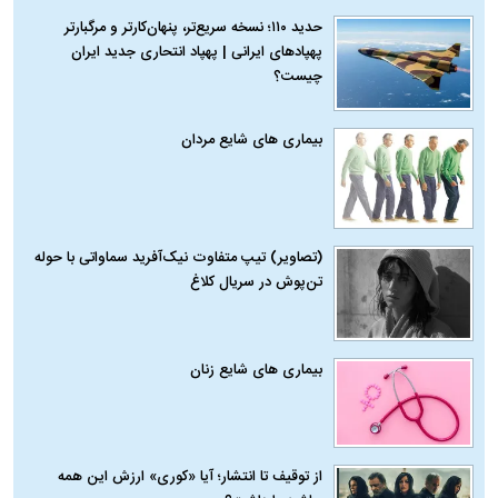
حدید ۱۱۰؛ نسخه سریع‌تر، پنهان‌کارتر و مرگبارتر
پهپادهای ایرانی | پهپاد انتحاری جدید ایران
چیست؟
بیماری‌ های شایع مردان
(تصاویر) تیپ متفاوت نیک‌آفرید سماواتی با حوله
تن‌پوش در سریال کلاغ
بیماری‌ های شایع زنان
از توقیف تا انتشار؛ آیا «کوری» ارزش این همه