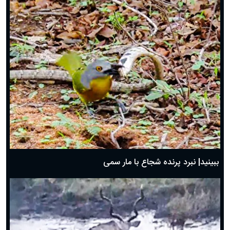
ببینید| نبرد پرنده شجاع با مار سمی