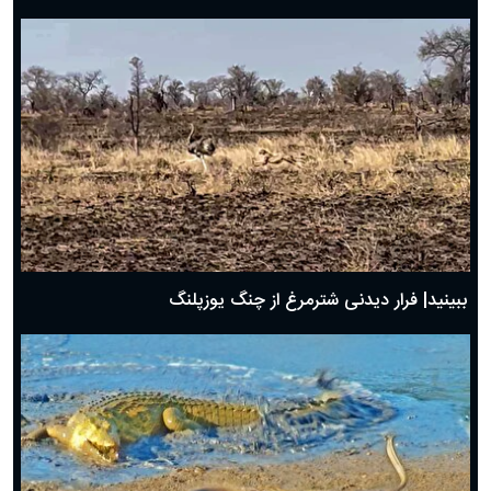
ببینید| فرار دیدنی شترمرغ از چنگ یوزپلنگ