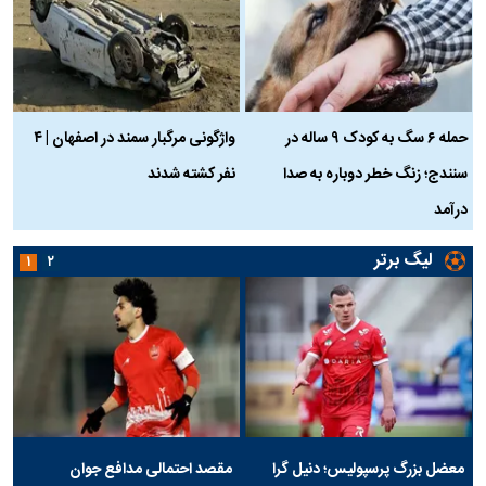
حمله ۶ سگ به کودک ۹ ساله در
واژگونی مرگبار سمند در اصفهان | ۴
ع
سنندج؛ زنگ خطر دوباره به صدا
نفر کشته شدند
ک
درآمد
لیگ برتر
۱
۲
معضل بزرگ پرسپولیس؛ دنیل گرا
مقصد احتمالی مدافع جوان