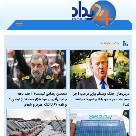
باز
و
بسته
حتما بخوانید
کردن
منو
درس‌های جنگ ویتنام برای ترامپ | چرا
محسن رضایی کیست؟ | چند دهه
وسوسه عصر حجر، باتلاق امریکا خواهد
جنجال‌آفرینی مرد هزار نسخه؛ از کربلای۴
شد؟
و نامه ۶۷ تا تنگه هرمز و شعام