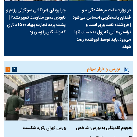
در وزارت نفت «رهاشدگی» و
چرا رویای آمریکایی سرنگونی رژیم و
فقدان پاسخگویی احساس می‌شود
نابودی محور مقاومت تعبیر نشد؟ |
| فروشنده نفت وزیر است و
پشت پرده تجارت پهپاد‌ ۱۵۰۰ دلاری
تراستی‌هایی که پول به حساب آنها
که واشنگتن را زمین زد
می‌رود، باید توسط فروشنده رصد
شوند
بورس و بازار سهام
۱
۲
هجوم نقدینگی به بورس؛ شاخص
بورس تهران رکورد شکست
س