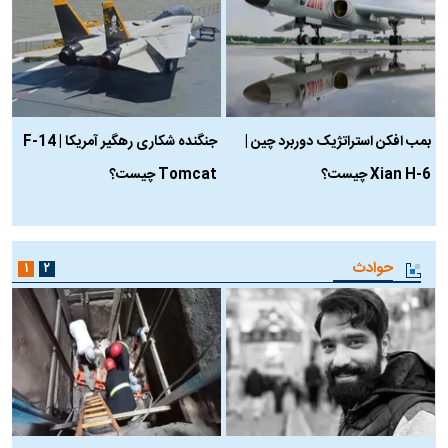
بمب افکن استراتژیک دوربرد چین |
جنگنده شکاری رهگیر آمریکا | F-14
Xian H-6 چیست؟
Tomcat چیست؟
و
ا
حوادث
۱
۲