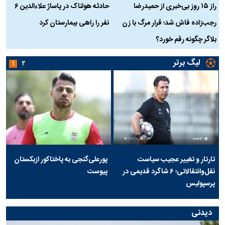
راز ۱۵ روز بی‌خبری از حمیدرضا
حادثه هولناک در پاساژ علاءالدین ۶
ر
رجب‌زاده فاش شد؛ قرار مرگ با زن
نفر را راهی بیمارستان کرد
م
بلاگر چگونه رقم خورد؟
لیگ برتر
۱
۲
تارتار و تغییر عجیب سیاست
پورعلی‌گنجی به پاختاکور ازبکستان
نقل‌وانتقالاتی؛ ۶ شاگرد قدیمی در
پیوست
پرسپولیس
دیدنی