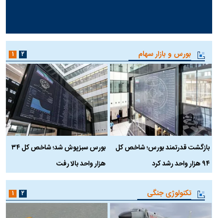
بورس و بازار سهام
۱
۲
بازگشت قدرتمند بورس؛ شاخص کل
بورس سبزپوش شد؛ شاخص کل ۳۴
ر
۹۴ هزار واحد رشد کرد
هزار واحد بالا رفت
م
تکنولوژی جنگی
۱
۲