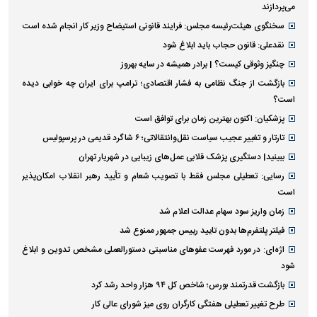
می‌پردازند
سخنگوی هیئت‌رئیسه مجلس: فرایند قانونی استیضاح وزیر کار انجام شده است
نقدعلی: قانون حجاب باید ابلاغ شود
چنگیز وثوقی کیست؟ | برادر همیشه در سایه بهروز
بازگشت از جنگ نظامی به فشار اقتصادی؛ ترامپ برای ایران چه خوابی دیده
است؟
پزشکیان: اکنون بهترین زمان برای توافق است
تارتار و تغییر عجیب سیاست نقل‌وانتقالاتی؛ ۶ شاگرد قدیمی در پرسپولیس
ببینید| دستگیری پزشک قلابی عمل‌های زیبایی در شهریار تهران
رسایی: تعطیلی مجلس فقط با تصویب شعام و تأیید رهبر انقلاب امکان‌پذیر
است
زمان واریز سود سهام عدالت اعلام شد
فیلتر پلتفرم‌ها بدون تایید رییس جمهور ممنوع شد
اژه‌ای: در مورد فهرست عفو‌های مناسبتی دستورالعملی مشخص تدوین و ابلاغ
شود
بازگشت قدرتمند بورس؛ شاخص کل ۹۴ هزار واحد رشد کرد
طرح تغییر تعطیلی هفتگی کارگران روی میز شورای عالی کار