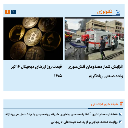
تکنولوژی
۱
۲
افزایش شمار مصدومان آتش‌سوزی
قیمت روز ارز‌های دیجیتال ۱۶ تیر
ه
واحد صنعتی رباط‌کریم
۱۴۰۵
ن
ک
#
شبکه های اجتماعی
هشدار حسام‌الدین آشنا به محسن رضایی: هزینه بی‌تصمیمی را چند نسل می‌پردازند
روایت محمد مهاجری از رد صلاحیت علی لاریجانی