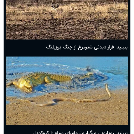
ببینید| فرار دیدنی شترمرغ از چنگ یوزپلنگ
ببینید| رویارویی مرگبار مار مامبای سیاه با کروکدیل