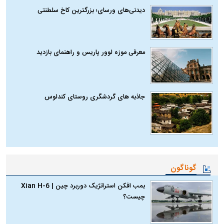
دیدنی‌های ورسای؛ بزرگترین کاخ سلطنتی
معرفی موزه لوور پاریس و راهنمای بازدید
جاذبه های گردشگری روستای کندلوس
گوناگون
بمب افکن استراتژیک دوربرد چین | Xian H-6
چیست؟