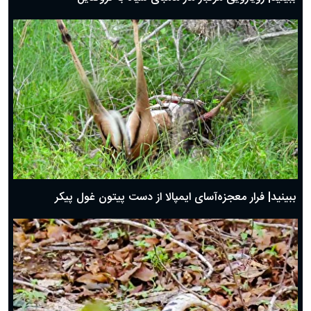
ببینید| فرار معجزه‌آسای ایمپالا از دست پیتون غول پیکر