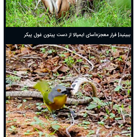
ببینید| فرار معجزه‌آسای ایمپالا از دست پیتون غول پیکر