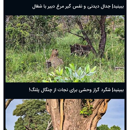
روز پدر ۱۴۰۴ چه روزی است؟
ببینید| جدال دیدنی و نفس گیر مرغ دبیر با شغال
ببینید| شگرد گراز وحشی برای نجات از چنگال پلنگ!