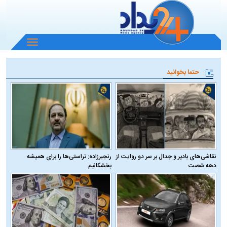
باز
و
بسته
حتما بخوانید
کردن
منو
نقاشی‌های بادپر و جدال بر سر دو روایت از
رنجبرزاده: تراستی‌ها را برای همیشه
دهه شصت
بخشکانیم