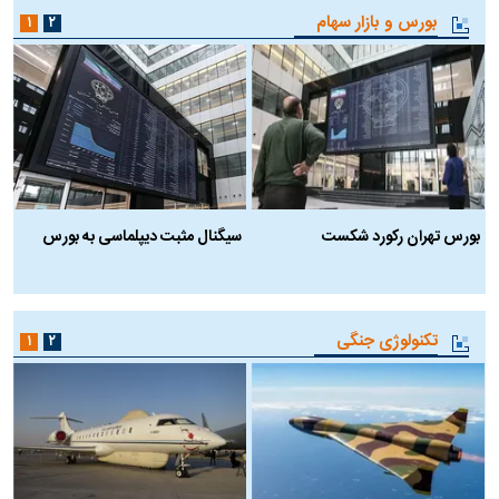
بورس و بازار سهام
۱
۲
بورس تهران رکورد شکست
سیگنال مثبت دیپلماسی به بورس
ب
تکنولوژی جنگی
۱
۲