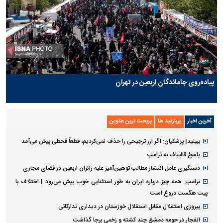
پیاده‌روی جاماندگان اربعین در تهران
آخرین اخبار
پربازدید ها
پربحث ترین عناوین
ببینید| پزشکیان: اگر ارز ترجیحی را حذف نمی‌کردیم، قطعاً قحطی پیش می‌آمد
پاسخ قالیباف به ترامپ
دستگیری عامل انتشار مطالب توهین‌آمیز علیه زائران اربعین در فضای مجازی
ترامپ: همه چیز درباره ایران به طور استثنایی خوب پیش می‌رود | اختلاف با
پیت هگست دروغ است
پیروزی استقلال مقابل استقلال خوزستان در دیداری تدارکاتی
انفجار در حومه دمشق چند کشته و زخمی برجا گذاشت