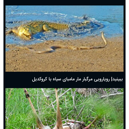
ببینید| رویارویی مرگبار مار مامبای سیاه با کروکدیل