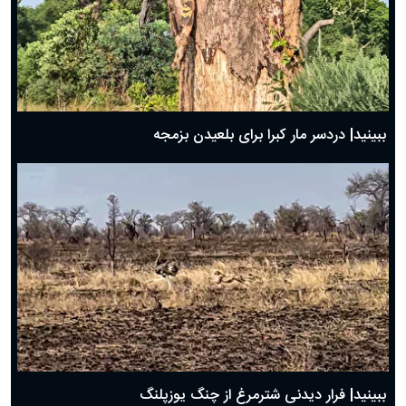
ببینید| دردسر مار کبرا برای بلعیدن بزمجه
ببینید| فرار دیدنی شترمرغ از چنگ یوزپلنگ