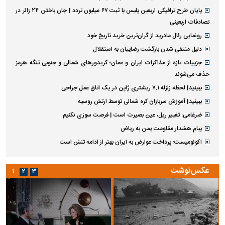
پایان طرح ترافیکی اربعین پلیس با ثبت ۶۷ میلیون تردد | جان باختن ۲۴ زائر در
تصادفات اربعینی
رونمایی رئال مادرید از گران‌ترین خرید تاریخ خود
دلیل منتفی شدن بازگشت رضاییان به استقلال
جزییات تازه از مذاکرات ایران و عمان؛ کریدورهای شمالی و جنوبی تنگه هرمز
حذف می‌شوند
ببینید| لحظه زلزله ۷.۱ ریشتری ژاپن در یک اتاق عمل جراحی
ببینید| آموزش سربازان کره شمالی توسط ارتش روسیه
ضرغامی: تغییر ریل، عین بصیرت است | فرصت سوزی نکنیم
پیام هشدار مقاومت یمن به ریاض
اکونومیست: پرداخت عوارض به ایران بهتر از ادامه تنش است
عکس‌نوشت
۱
۲
۳