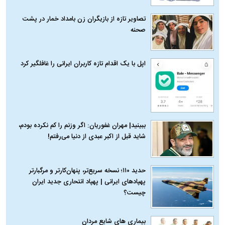
تصاویر تازه از بازیگران زن بامداد خمار در پشت
صحنه
اپل با یک اقدام تازه کاربران ایرانی را غافلگیر کرد
ببینید| مهران غفوریان: اگر وزنم را کم نکرده بودم،
شاید قبل از اکبر عبدی از دنیا می‌رفتم!
حدید ۱۱۰؛ نسخه سریع‌تر، پنهان‌کارتر و مرگبارتر
پهپادهای ایرانی | پهپاد انتحاری جدید ایران
چیست؟
بیماری‌ های شایع مردان