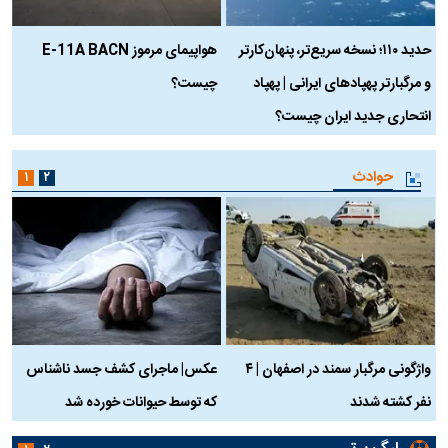
حدید ۱۱۰؛ نسخه سریع‌تر، پنهان‌کارتر
هواپیمای مرموز E-11A BACN
ف
و مرگبارتر پهپادهای ایرانی | پهپاد
چیست؟
م
انتحاری جدید ایران چیست؟
حوادث
۱
۲
واژگونی مرگبار سمند در اصفهان | ۴
عکس| ماجرای کشف جسد ناشناس
نفر کشته شدند
که توسط حیوانات خورده شد
گ