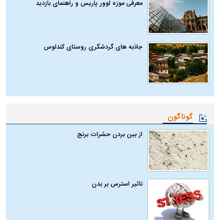
معرفی موزه لوور پاریس و راهنمای بازدید
جاذبه های گردشگری روستای کندلوس
گوناگون
از بین بردن حشرات برنج
تاثیر استرس بر بدن