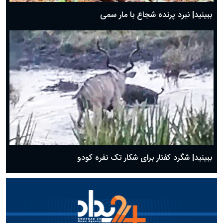
ببینید| نبرد پرنده شجاع با مار سمی
ببینید| شگرد کفتار برای شکار تک نفره کودو