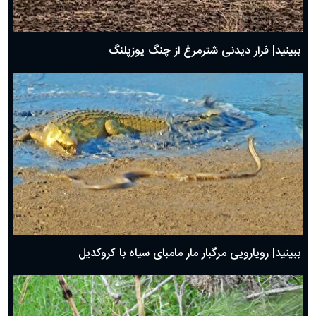
ببینید| فرار دیدنی شترمرغ از چنگ یوزپلنگ
ببینید| رویارویی مرگبار مار مامبای سیاه با کروکدیل