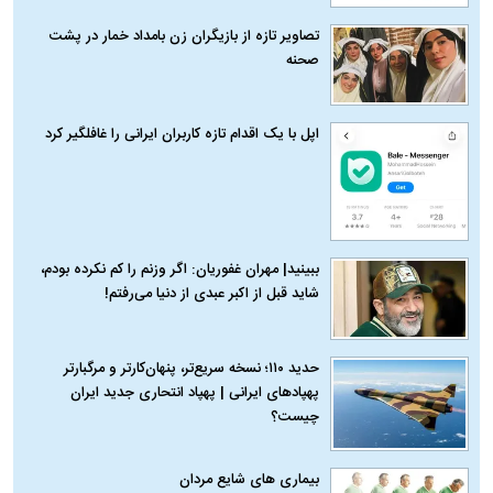
تصاویر تازه از بازیگران زن بامداد خمار در پشت
صحنه
اپل با یک اقدام تازه کاربران ایرانی را غافلگیر کرد
ببینید| مهران غفوریان: اگر وزنم را کم نکرده بودم،
شاید قبل از اکبر عبدی از دنیا می‌رفتم!
حدید ۱۱۰؛ نسخه سریع‌تر، پنهان‌کارتر و مرگبارتر
پهپادهای ایرانی | پهپاد انتحاری جدید ایران
چیست؟
بیماری‌ های شایع مردان