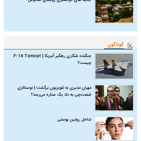
جاذبه های گردشگری روستای کندلوس
گوناگون
جنگنده شکاری رهگیر آمریکا | F-14 Tomcat
چیست؟
مهران مدیری به تلویزیون برگشت | نوستالژی
شصت‌چی به داد یک ستاره می‌رسد؟
تداخل روتین پوستی