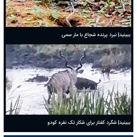
ببینید| نبرد پرنده شجاع با مار سمی
ببینید| شگرد کفتار برای شکار تک نفره کودو