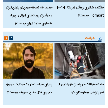
جنگنده شکاری رهگیر آمریکا | F-14
حدید ۱۱۰؛ نسخه سریع‌تر، پنهان‌کارتر
Tomcat چیست؟
و مرگبارتر پهپادهای ایرانی | پهپاد
چ
انتحاری جدید ایران چیست؟
حوادث
۱
۲
حادثه هولناک در پاساژ علاءالدین ۶
ردپای سیاست در یک جنایت مرموز؛
ج
نفر را راهی بیمارستان کرد
ماجرای قتل مداح معروف چیست؟
ب
ج