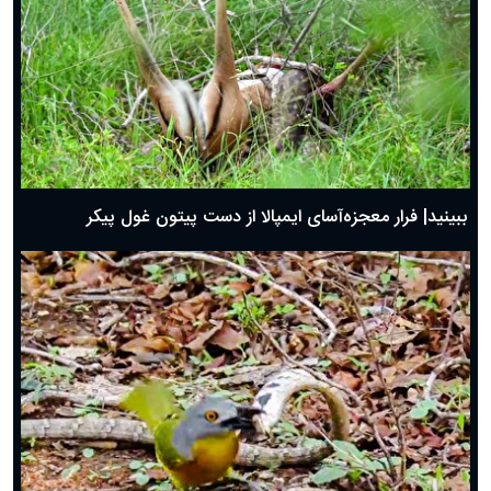
ببینید| فرار معجزه‌آسای ایمپالا از دست پیتون غول پیکر