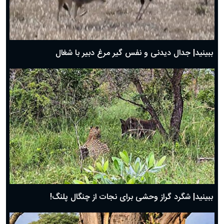
دعای روز اول ماه مبارک رمضان، ۳۰ بهمن ۱۴۰۴
حضرت زینب(س) چگونه از دنیا رفت؟
بهترین پیامک تبریک روز پدر ۱۴۰۴؛ جملات زیبا و صمیمانه
روز پدر ۱۴۰۴ چه روزی است؟
ببینید| جدال دیدنی و نفس گیر مرغ دبیر با شغال
ببینید| شگرد گراز وحشی برای نجات از چنگال پلنگ!