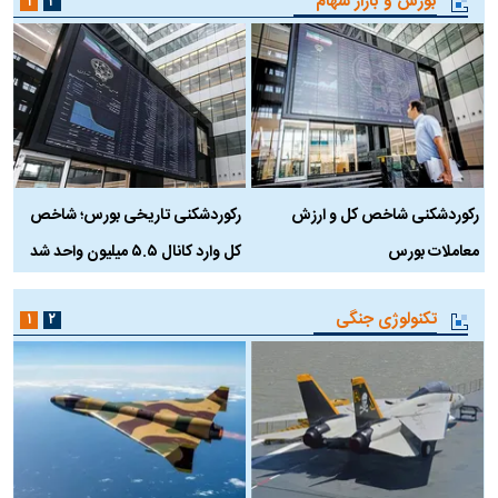
بورس و بازار سهام
۱
۲
رکوردشکنی شاخص کل و ارزش
رکوردشکنی تاریخی بورس؛ شاخص
ه
معاملات بورس
کل وارد کانال ۵.۵ میلیون واحد شد
ک
تکنولوژی جنگی
۱
۲