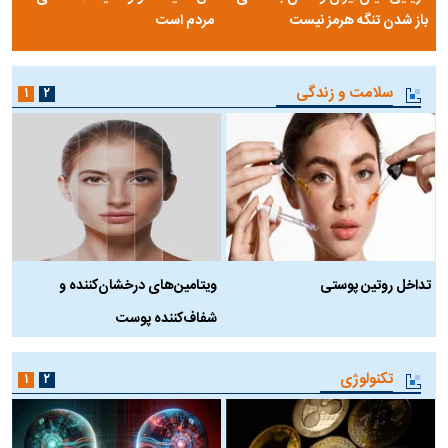
باز شدن تنگه هرمز نیست
مردم است
سلامت و زندگی
۱
۲
تداخل روتین پوستی
ویتامین‌های درخشان‌کننده و
د
شفاف‌کننده پوست
ط
تکنولوژی
۱
۲