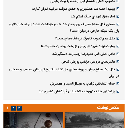
تکذیب ادعای هشدار قبل از حمله به بیت رهبری
ببینید| حمله تند همشهری به حضور سوگند در فیلم تهران کنارت
آمار دقیق شهدای جنگ اعلام شد
معمای قتل مداح معروف پیچیده‌تر شد؛ ۵ نفر بازداشت شدند | چند هزار دلار و
پای یک شبکه خارجی در میان است؟
دلیل عدم تسویه کالابرگ فروشگاه‌ها چیست؟
روایت فرزند شهید لاریجانی از پشت پرده ردصلاحیت‌ها
عامل اصلی قتل حمیدرضا رجب‌زاده دستگیر شد
عکس‌های عروسی مرتضی پورعلی گنجی
قتل یک مداح جوان و پرونده‌های حل‌نشده | تاریخ ترورهای سیاسی و مذهبی
در ایران
حمله انتخاباتی ترامپ به عبدال‌السید و همسرش
پزشکیان: هدف ترورها، دانشمندان گره‌گشای کشور بودند
عکس‌نوشت
۱
۲
۳