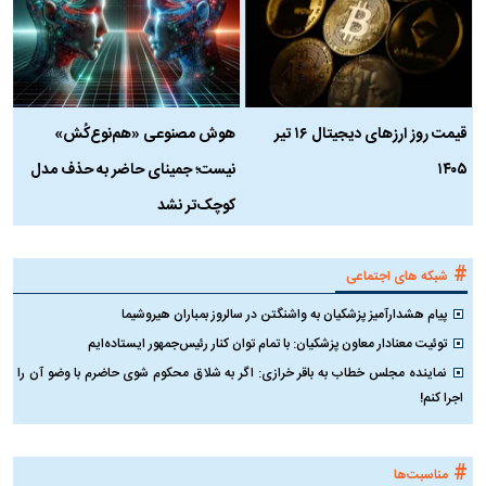
قیمت روز ارز‌های دیجیتال ۱۶ تیر
هوش مصنوعی «هم‌نوع‌کُش»
چ
۱۴۰۵
نیست؛ جمینای حاضر به حذف مدل
ک
کوچک‌تر نشد
#
شبکه های اجتماعی
پیام هشدارآمیز پزشکیان به واشنگتن در سالروز بمباران هیروشیما
توئیت معنادار معاون پزشکیان: با تمام توان کنار رئیس‌جمهور ایستاده‌ایم
نماینده مجلس خطاب به باقر خرازی: اگر به شلاق محکوم شوی حاضرم با وضو آن را
اجرا کنم!
#
مناسبت‌ها