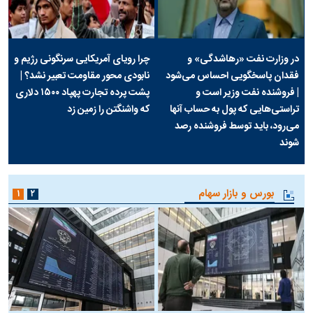
در وزارت نفت «رهاشدگی» و
چرا رویای آمریکایی سرنگونی رژیم و
فقدان پاسخگویی احساس می‌شود
نابودی محور مقاومت تعبیر نشد؟ |
| فروشنده نفت وزیر است و
پشت پرده تجارت پهپاد‌ ۱۵۰۰ دلاری
تراستی‌هایی که پول به حساب آنها
که واشنگتن را زمین زد
می‌رود، باید توسط فروشنده رصد
شوند
بورس و بازار سهام
۱
۲