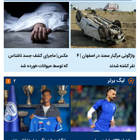
واژگونی مرگبار سمند در اصفهان | ۴
عکس| ماجرای کشف جسد ناشناس
نفر کشته شدند
که توسط حیوانات خورده شد
گ
لیگ برتر
۱
۲