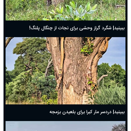
ببینید| شگرد گراز وحشی برای نجات از چنگال پلنگ!
ببینید| دردسر مار کبرا برای بلعیدن بزمجه