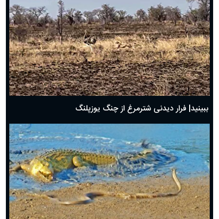
ببینید| فرار دیدنی شترمرغ از چنگ یوزپلنگ