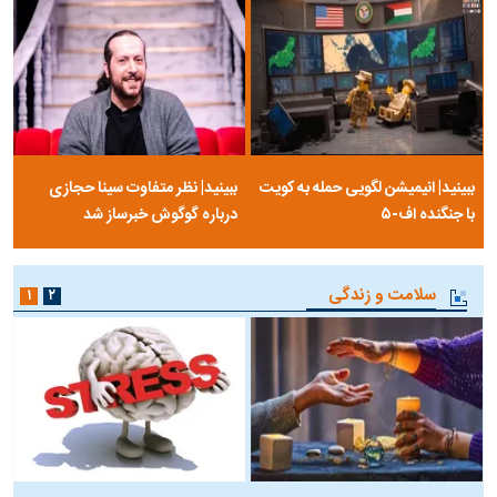
ببینید| انیمیشن لگویی حمله به کویت
ببینید| نظر متفاوت سینا حجازی
با جنگنده اف-۵
درباره گوگوش خبرساز شد
سلامت و زندگی
۱
۲