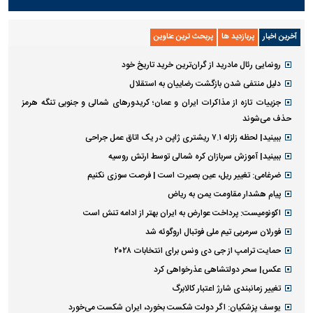
آخرین اخبار
پربازدید ها
پربحث ترین عناوین
رونمایی رئال مادرید از گران‌ترین خرید تاریخ خود
دلیل منتفی شدن بازگشت رضاییان به استقلال
جزییات تازه از مذاکرات ایران و عمان؛ کریدورهای شمالی و جنوبی تنگه هرمز
حذف می‌شوند
ببینید| لحظه زلزله ۷.۱ ریشتری ژاپن در یک اتاق عمل جراحی
ببینید| آموزش سربازان کره شمالی توسط ارتش روسیه
ضرغامی: تغییر ریل، عین بصیرت است | فرصت سوزی نکنیم
پیام هشدار مقاومت یمن به ریاض
اکونومیست: پرداخت عوارض به ایران بهتر از ادامه تنش است
فورلان سرمربی تیم ملی فوتبال اروگوئه شد
حمایت ترامپ از جی دی ونس برای انتخابات ۲۰۲۸
عکس| سحر دولتشاهی عذرخواهی کرد
تغییر زمانبندی‌ شارژ اعتبار کالابرگ
یوسف پزشکیان: اگر دولت شکست بخورد، ایران شکست می‌خورد