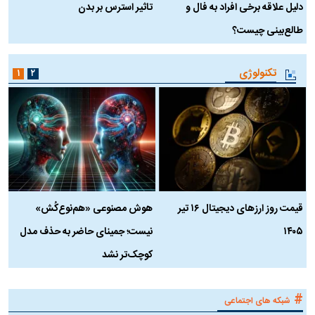
دلیل علاقه برخی افراد به فال و
تاثیر استرس بر بدن
ع
طالع‌بینی چیست؟
آ
تکنولوژی
۱
۲
قیمت روز ارز‌های دیجیتال ۱۶ تیر
هوش مصنوعی «هم‌نوع‌کُش»
چ
۱۴۰۵
نیست؛ جمینای حاضر به حذف مدل
ک
کوچک‌تر نشد
#
شبکه های اجتماعی