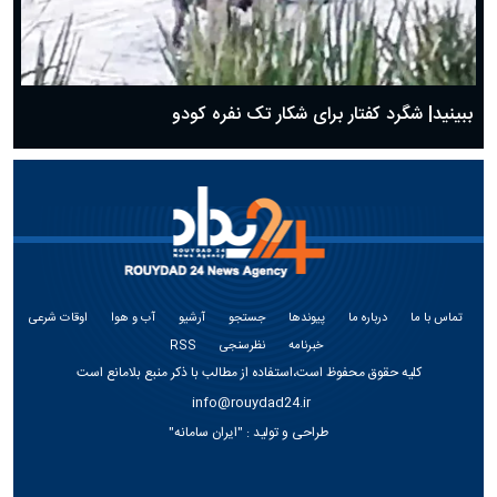
ببینید| شگرد کفتار برای شکار تک نفره کودو
تماس با ما
درباره ما
پیوندها
جستجو
آرشیو
آب و هوا
اوقات شرعی
خبرنامه
نظرسنجی
RSS
کلیه حقوق محفوظ است،استفاده از مطالب با ذکر منبع بلامانع است
info@rouydad24.ir
طراحی و تولید :
"ایران سامانه"