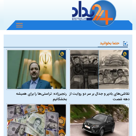
باز
و
بسته
حتما بخوانید
کردن
منو
نقاشی‌های بادپر و جدال بر سر دو روایت از
رنجبرزاده: تراستی‌ها را برای همیشه
دهه شصت
بخشکانیم