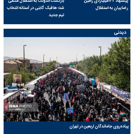
پیشنهاد ۱۳۲میلیاردی رامین
بازگشت اندونگ به استقلال منتفی
رضاییان به استقلال
شد؛ هافبک گابنی در آستانه انتخاب
تیم جدید
دیدنی
پیاده‌روی جاماندگان اربعین در تهران