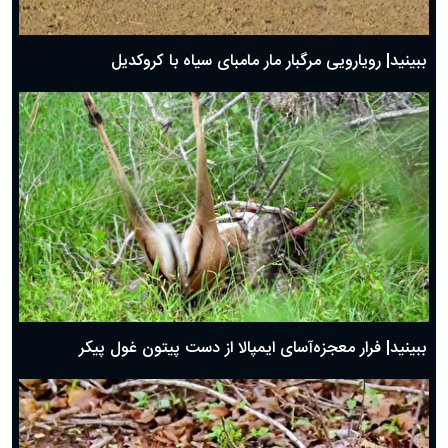
ببینید| رویارویی مرگبار مار مامبای سیاه با کروکدیل
ببینید| فرار معجزه‌آسای ایمپالا از دست پیتون غول پیکر