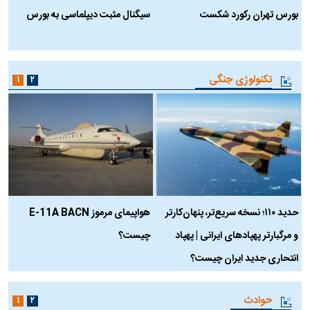
بورس تهران رکورد شکست
سیگنال مثبت دیپلماسی به بورس
ب
تکنولوژی جنگی
۱
۲
حدید ۱۱۰؛ نسخه سریع‌تر، پنهان‌کارتر
هواپیمای مرموز E-11A BACN
ف
و مرگبارتر پهپادهای ایرانی | پهپاد
چیست؟
م
انتحاری جدید ایران چیست؟
حوادث
۱
۲