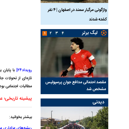
ساله بر اثر برق
واژگونی مرگبار سمند در اصفهان | ۴ نفر
عکس| ماجرای کشف جسد
کشته شدند
توسط حیوانات خورده شد
لیگ برتر
۱
۲
۳
۴
رویداد۲۴|
با پایان 
تازه‌ای از تحولات جا
 آسانی؛
مقصد احتمالی مدافع جوان پرسپولیس
پیشنهاد ۱۳۲میلیا
مطالبات اجتماعی بوده
مشخص شد
استقلال
پیشینه تاریخی؛ عا
دیدنی
بیشتر بخوانید:
ریشه‌های عزاداری ما