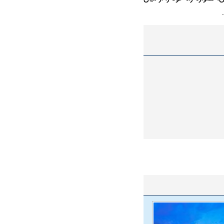
ویی حمله به کویت با
راد به فال و طالع‌بینی
تاثیر استرس بر بدن