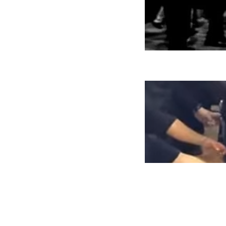
ه سریع‌تر، پنهان‌کارتر و
هواپیمای مرموز E-11A BACN چیست؟
یرانی | پهپاد انتحاری
؟