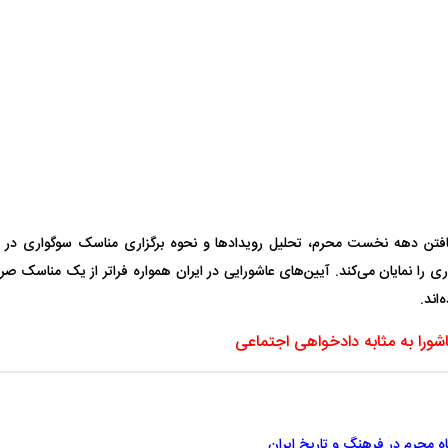
 ناشناس که
مرگ دلخراش دختر ۱۸ ساله بر اثر برق
گرفتگی
کشته شدند
یافتن دهه نخست محرم، تحلیل رویداد‌ها و نحوه برگزاری مناسک سوگواری در ش
ری را نمایان می‌کند. آیین‌های عاشورایی در ایران همواره فراتر از یک مناسک صرفا
ردی رامین رضاییان به
بازگشت اندونگ به استقلال منتفی شد؛
ابهام بزرگ درباره 
‌اند.
هافبک گابنی در آستانه انتخاب تیم جدید
اولین چالش حقوق
شورا به مثابه دادخواهی اجتماعی
ه محرم در فرهنگ و تاریخ ایران