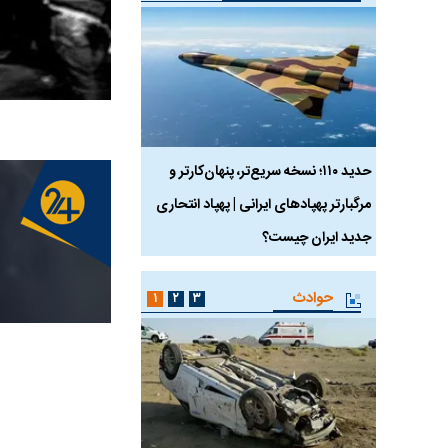
 ماسک
حدید ۱۱۰؛ نسخه سریع‌تر، پنهان‌کارتر و
هواپیمای مرموز E-11A BACN چیست؟
مرگبارتر پهپادهای ایرانی | پهپاد انتحاری
جدید ایران چیست؟
حوادث
۱
۲
۳