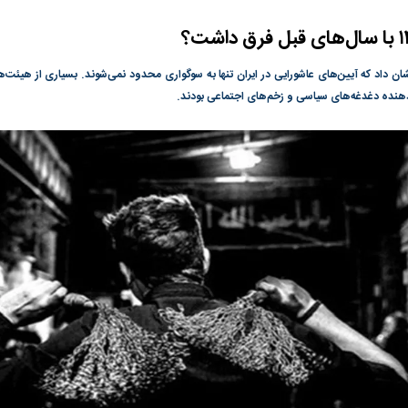
گونی رژیم و
مطالعه رفتار هیستریک صدا و سیما علیه
در وزارت نفت «ر
بیر نشد؟ | پشت
کمپین نه به اعدام
پاسخگویی احساس 
ه تجارت پهپاد‌ ۱۵۰۰ دلاری که
نفت وزیر است و ت
ان داد که آیین‌های عاشورایی در ایران تنها به سوگواری محدود نمی‌شوند. بسیاری از هیئت‌ه
حساب آنها می‌رود
اب‌دهنده دغدغه‌های سیاسی و زخم‌های اجتماعی بودند.
رصد شوند
به بورس
پرواز ۱۰۰ هزار واحدی شاخص کل بورس
بورس تهران رکور