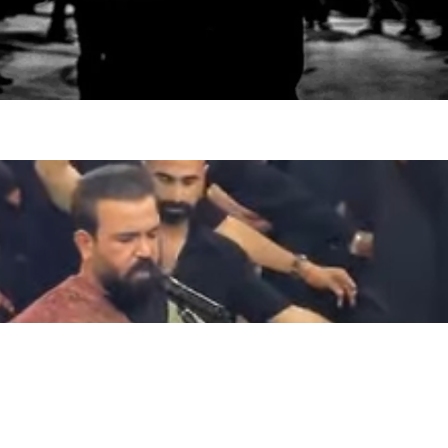
فضاپیمای «استارشیپ» ایلان ماسک
حدید ۱۱۰؛ نسخ
چیست؟
مرگبارتر پهپادهای ا
جدید ایران چیست