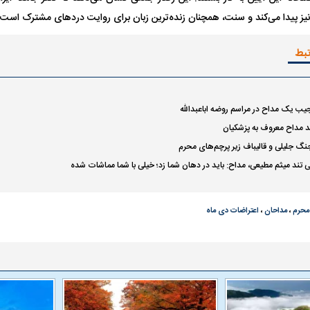
نیز پیدا می‌کند و سنت، همچنان زنده‌ترین زبان برای روایت درد‌های مشترک است.
تبط
له به کویت با
سخنرانی دیده نشده آیت‌الله هاشمی
ببینید| انیمیشن لگ
رفسنجانی درباره پذیرش قطع نامه۵۹۸
جنگنده اف-۵
عجیب یک مداح در مراسم روضه اباعبدالله
ند مداح معروف به پزشکیان
نگ جلیلی و قالیباف زیر پرچم‌های محرم
ی تند میثم مطیعی، مداح: باید در دهان شما زد؛ خیلی با شما مماشات شده
محرم
،
مداحان
،
اعتراضات دی ماه
علت تنگی نفس و راه های درمان آن
دلیل علاقه برخی اف
چیست؟