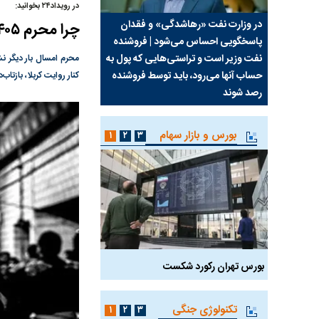
در رویداد۲۴ بخوانید:
سیما علیه
در وزارت نفت «رهاشدگی» و فقدان
چرا رویای آمریکایی سرن
چرا محرم ۱۴۰۵ با سال‌های قبل فرق داشت؟
پاسخگویی احساس می‌شود | فروشنده
نابودی محور مقاومت تع
نفت وزیر است و تراستی‌هایی که پول به
پرد
محرم امسال بار دیگر نش
حساب آنها می‌رود، باید توسط فروشنده
واشنگتن را زمین زد
کنار روایت کربلا، بازت
رصد شوند
بورس و بازار سهام
۱
۲
۳
بورس تهران رکورد شکست
سیگنال مثبت دیپلماسی 
تکنولوژی جنگی
۱
۲
۳