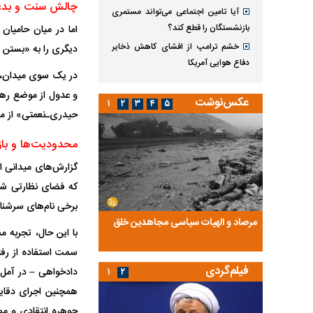
چالش سنت و بدعت
آیا تامین اجتماعی می‌تواند مستمری
بازنشستگان را قطع کند؟
اما در میان حامیا
خشم ترامپ از افشای کاهش ذخایر
دیگری را به «بستن 
دفاع هوایی آمریکا
در یک سوی میدان، مد
و عدول از موضع رهب
عکس‌نوشت
۱
۲
۳
۴
۵
حیدری‌ـ‌نعمتی» از م
محدودیت‌ها و باز
گزارش‌های میدانی از
که فضای نظارتی شدی
برخی نام‌های سرشنا
ضا تختی و
مرصاد و الهیات سیاسی مجاهدین خلق
آخرین پرده از حیات سی
با این حال، تجربه م
روایتی از آخرین مصاحبه‌
سمت استفاده از رفت
فیلم‌گردی
دادخواهی – در آمل 
۱
۲
همچنین اجرای دقایق
جوهره انتقادی و مصل