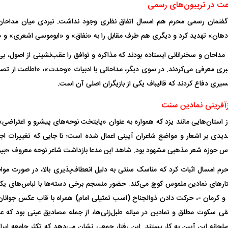
 در تریبون‌های رسمی
ن گفتمان رسمی محرم هم امسال اتفاق نظری وجود نداشت. نبردی میان مداحا
دهان» تهدید کرد و دیگری هم طرف مقابل را به «نفاق» و «ابوموسی اشعری» و
احان و سخنرانانی ایستاده بودند که مذاکره و توافق را عقب‌نشینی از اصول، بی
ری معرفی می‌کردند. در سوی دیگر، مداحانی با ادبیات «وحدت»، «اطاعت از تصمی
سیری دفاع کردند که قالیباف یکی از بازیگران اصلی آن است.
آفرینی نمادین سنت
 استان‌هایی مانند یزد که همواره به عنوان «پایتخت نوحه‌های پیشرو و اعتراضی
دی بر اشعار و مواضع شاعران آیینی اعمال شده است؛ تا جایی که تغییرات اجب
س حوزه شعر مذهبی مشهود بود. شاهد این مدعا بازداشت شاعر نوحه معروف «بیزا
اسی یک سلسله |
ریشه‌های عزاداری ماه محرم در فرهنگ
عزاداری ماه محرم 
حرم امسال اثبات کرد که مناسک سنتی به دلیل انعطاف‌پذیری بالا، در صورت موا
ی شاه در ایران
و تاریخ ایران
انجام می‌شد؟
ار‌های نمادین ملموس کوچ می‌کند. حضور منسجم برخی دسته‌ها با لباس‌های ی
و کرمان -، حرکت دادن ذوالجناح (اسب تمثیلی امام) همراه با قاب عکس جوانان
ی سکوت مطلق و نمادین در میانه طبل‌زنی‌ها، از جمله مصادیق عینی بود که عزا
حانه این آیین به کار بستند. این رفتار جمعی نشان می‌دهد که تکثر جامعه ایران،