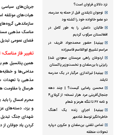
نزد دلالان فراوان است؟
جریان‌های سیاسی د
نوجوان تایلندی قبل از حمله به مدرسه،
هیات‌های موتلفه اسل
دو عضو خانواده خود را کشته بود
طالبان: داعش را به طور کامل در
مناسک مذهبی مستقیم
افغانستان سرکوب کردیم
فضای عمومی تبدیل 
ببینید| حضور محمدجواد ظریف در
مراسم تشییع ابوالقاسم قاسم‌زاده
تغییر فاز مناسک؛ 
اردوغان راهی عربستان سعودی شد|
همین پتانسیل هم با
رایزنی با بن‌سلمان و نخست‌وزیر پاکستان
مداحی‌ها و خطابه‌
ببینید| تیراندازی مرگبار در یک مدرسه
مذهبی با تعهدات س
تایلند
محسن رضایی کیست؟ | چند دهه
هرسال با مقاومت ها
جنجال‌آفرینی مرد هزار نسخه؛ از کربلای۴
محرم امسال را باید 
و نامه ۶۷ تا تنگه هرمز و شعام
و یزد، دسته‌های عزا
ببینید| اجرای زنده یک آهنگ
شهدای جنگ تبدیل کر
خاطره‌انگیز توسط شادمهر
کردن یاد جوانان از 
تماس تلفنی بن‌سلمان و مکرون درباره
تحولات منطقه