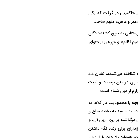
ن حاکمیتی در گرفت که یکی
 «عمر و عاص» متهم ساخت.
‌اعتنایی به خون کشته‌شدگان
م نظام» و «پرهیز از دعوای
» شناخته می‌شدند، نشان داد
اری در متن نوحه‌ها و غیبت
رم از دین شما» است.
در دوران قاجار چگونه
مردی که سر خم نکرد؟ | غلامرضا تختی و
مرصاد و ال
جهه با محدودیت در کلام، به
حکومت پهلوی
کدست سفید به نشانه صلح و
 درگذشته بر روی زین آن، و
داران برای زنده نگه داشتن
 همواره راه خود را از میان