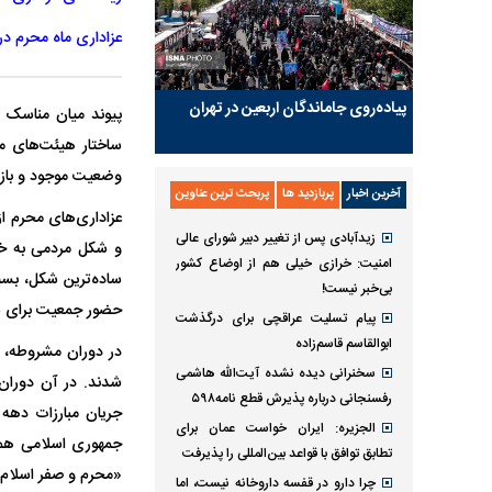
عزاداری ماه محرم در
پیاده‌روی جاماندگان اربعین در تهران
پیوند میان مناسک م
ساختار هیئت‌های مذ
وضعیت موجود و بازت
آخرین اخبار
پربازدید ها
پربحث ترین عناوین
عزاداری‌های محرم از
زیدآبادی پس از تغییر دبیر شورای عالی
و شکل مردمی به خو
امنیت: خرازی خیلی هم از اوضاع کشور
ساده‌ترین شکل، بسی
بی‌خبر نیست!
حضور جمعیت برای س
پیام تسلیت عراقچی برای درگذشت
ابوالقاسم قاسم‌زاده
در دوران مشروطه، تک
سخنرانی دیده نشده آیت‌الله هاشمی
شدند. در آن دوران، 
رفسنجانی درباره پذیرش قطع نامه۵۹۸
الجزیره: ایران خواست عمان برای
جمهوری اسلامی هم،
تطابق توافق با قواعد بین‌المللی را پذیرفت
«محرم و صفر اسلام ر
چرا دارو در قفسه داروخانه نیست، اما