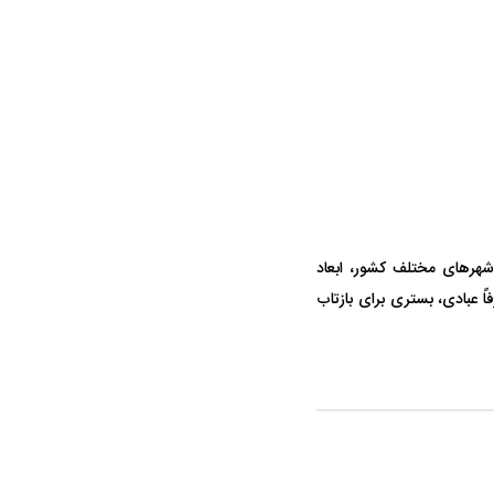
واژگونی مرگبار سمند در اصفهان | ۴ نفر
عکس| ماجرای کشف جسد ناشناس که
توسط حیوانات خورده شد
هر‌های مختلف کشور، ابعاد
ً عبادی، بستری برای بازتاب‌
قرارداد یاسر آسانی؛
مقصد احتمالی مدافع جوان پرسپولیس
ی استقلال
مشخص شد
استقلال