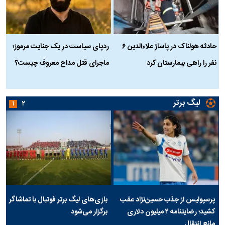
حادثه هولناک در پاساژ علاءالدین ۶
ردپای سیاست در یک جنایت مرموز؛
ج
نفر را راهی بیمارستان کرد
ماجرای قتل مداح معروف چیست؟
ب
ج
لیگ برتر
۱
۲
پرسپولیس از جذب حسین‌نژاد عقب
بازی‌های لیگ برتر فوتبال با تماشاگر
کشید؛ رضایتنامه ۲ میلیون دلاری
برگزار می‌شود
مانع انتقال