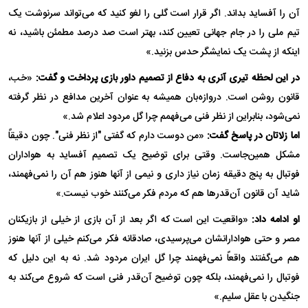
آن را آفساید بداند. اگر قرار است گلی را لغو کنید که می‌تواند سرنوشت یک
تیم ملی را در جام جهانی تعیین کند، بهتر است صد درصد مطمئن باشید، نه
اینکه از پشت یک نمایشگر حدس بزنید.»
در این لحظه تیری آنری به دفاع از تصمیم داور بازی پرداخت و گفت:
«خب،
قانون روشن است. دروازه‌بان همیشه به عنوان آخرین مدافع در نظر گرفته
نمی‌شود، بنابراین از نظر فنی می‌فهمم چرا گل مردود اعلام شد.»
اما زلاتان در پاسخ گفت:
«من دوست دارم که گفتی "از نظر فنی". چون دقیقاً
مشکل همین‌جاست. وقتی برای توضیح یک تصمیم آفساید به هواداران
فوتبال به پنج دقیقه زمان نیاز داری و نیمی از آنها هنوز هم آن را نمی‌فهمند،
شاید آن قانون آن‌قدرها هم که مردم فکر می‌کنند خوب نیست.»
او ادامه داد:
«واقعیت این است که اگر بعد از آن بازی از خیلی از بازیکنان
مصر و حتی هوادارانشان می‌پرسیدی، صادقانه فکر می‌کنم خیلی از آنها هنوز
هم می‌گفتند واقعاً نمی‌فهمند چرا گل ایران مردود شد. نه به این دلیل که
فوتبال را نمی‌فهمند، بلکه چون توضیح آن‌قدر فنی است که شروع می‌کند به
جنگیدن با عقل سلیم.»