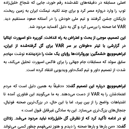
اصلی مسابقه در دقیقه‌های تلف‌شده رقم خورد، جایی که شجاع خلیل‌زاده
توپ را وارد دروازه مصر کرد و برای چند ثانیه، نیمکت ایران به زمین ریخت،
بازیکنان جشن گرفتند و تیم ملی خودش را در آستانه صعود مستقیم دید.
VAR اما صحنه را بررسی کرد و گل به دلیل آفساید مردود شد.
این تصمیم، موجی از بحث و اعتراض به راه انداخت. کوریره دلو اسپورت ایتالیا
در گزارشی با تیتر «طوفان بر سر VAR برای گل گرفته‌شده از ایران،
ابراهیموویچ خشمگین:
بوروکرات‌ها رؤیای یک ملت را دزدیدند»
نوشت مهاجم
سابق سوئد که مسابقات جام جهانی را برای فاکس اسپورت تحلیل می‌کند، به
شدت از تصمیم داور و تیم کمک‌داور ویدیویی انتقاد کرده است.
ابراهیموویچ درباره این تصمیم گفت:
«دقیقاً به همین دلیل است که مردم
اعتمادشان را به VAR از دست می‌دهند. به ما می‌گویند این فناوری آمده تا
اشتباهات واضح را از بین ببرد، اما با این حال، در بزرگ‌ترین صحنه فوتبال،
جنجال‌های بزرگ‌تری می‌سازد. این به سادگی غیرقابل قبول است.»
او در ادامه تأکید کرد که از نظرش گل خلیل‌زاده نباید مردود می‌شد. زلاتان
گفت:
«من بارها و بارها صحنه را دیدم و هنوز نمی‌فهمم چطور کسی می‌تواند