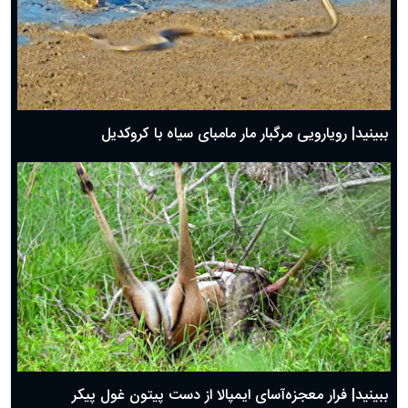
ببینید| رویارویی مرگبار مار مامبای سیاه با کروکدیل
ببینید| فرار معجزه‌آسای ایمپالا از دست پیتون غول پیکر