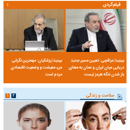
فیلم‌گردی
۱
ببینید| عراقچی: تعیین مسیر جدید
ببینید| پزشکیان: مهمترین نگرانی
دریایی میان ایران و عمان به معنای
من، معیشت و وضعیت اقتصادی
باز شدن تنگه هرمز نیست
مردم است
سلامت و زندگی
۱
۲