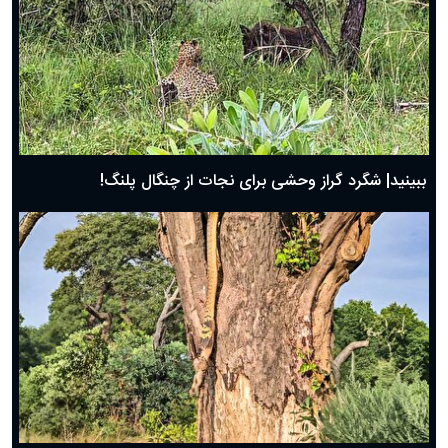
ببینید| شگرد گراز وحشی برای نجات از چنگال پلنگ!