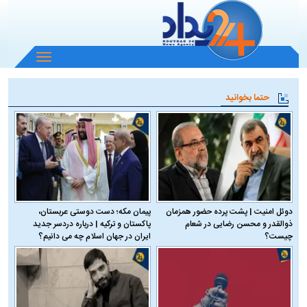
باز
و
بسته
حتما بخوانید
کردن
منو
دوئل امنیت | پشت پرده حضور همزمان
پیمان مکه؛ دست دوستی عربستان،
ذوالقدر و محسن رضایی در شعام
پاکستان و ترکیه | درباره دردسر جدید
چیست؟
ایران در جهان اسلام چه می دانیم؟