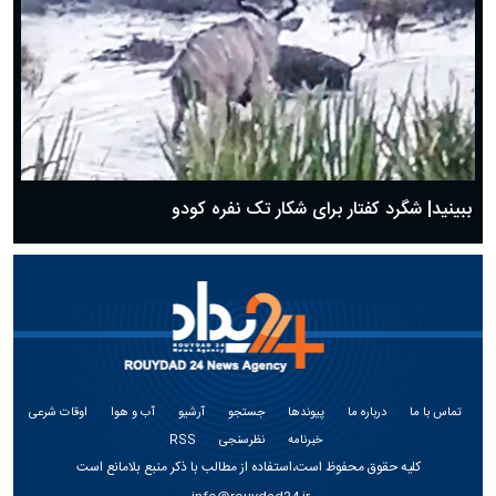
ببینید| شگرد کفتار برای شکار تک نفره کودو
تماس با ما
درباره ما
پیوندها
جستجو
آرشیو
آب و هوا
اوقات شرعی
خبرنامه
نظرسنجی
RSS
کلیه حقوق محفوظ است،استفاده از مطالب با ذکر منبع بلامانع است