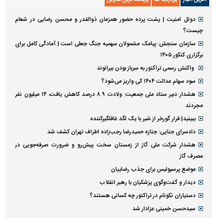
آخرین اخبار
پربازدید ها
پربحث ترین عناوین
دوئل امنیت | پشت پرده حضور همزمان ذوالقدر و محسن رضایی در شعام
چیست؟
سازمان سنجش: پیامک مشمولان سهمیه جنگ جعلی است | آمادگی کامل برای
برگزاری کنکور ۱۴۰۵
واکنش رسمی تراکتور به سرباز بودن بیرانوند
سود سهام عدالت ۱۴۰۴ کی واریز می‌شود؟
هشدار دبیر ستاد ملی جمعیت: ولادت ۸.۹ درصد کاهش یافت، ۱۴ میلیون نفر
مجردند
ببینید| فرار گورخر از شیر با یک لگد غافلگیرکننده
دادسرای جنایی: جنازه حمیدرضا رجب‌زاده اطراف تهران کشف شد
هشدار شرکت ملی گاز از زمستان سخت پیش‌رو و ضرورت صرفه‌جویی در
مصرف گاز
موضع پرسپولیس برای جذب رضاییان
دیدار و گفت‌وگوی پزشکیان با رهبر انقلاب
دستیاران نکونام در تراکتور چه کسانی هستند؟
سیدحسن خمینی عزادار شد