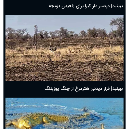
ببینید| دردسر مار کبرا برای بلعیدن بزمجه
ببینید| فرار دیدنی شترمرغ از چنگ یوزپلنگ