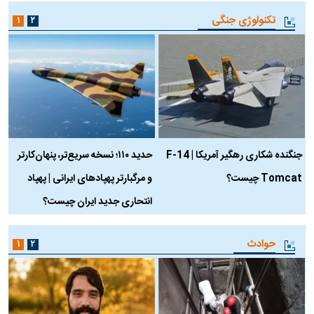
تکنولوژی جنگی
۱
۲
جنگنده شکاری رهگیر آمریکا | F-14
حدید ۱۱۰؛ نسخه سریع‌تر، پنهان‌کارتر
Tomcat چیست؟
و مرگبارتر پهپادهای ایرانی | پهپاد
چ
انتحاری جدید ایران چیست؟
حوادث
۱
۲