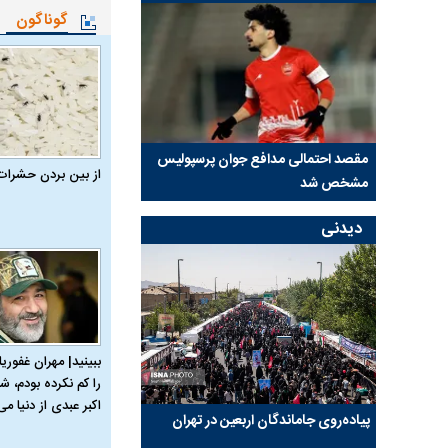
گوناگون
 آسانی؛
مقصد احتمالی مدافع جوان پرسپولیس
پیشنهاد ۱۳۲میلیا
از بین بردن حشرات
مشخص شد
استقلال
دیدنی
ببینید| مهران غفوریا
را کم نکرده بودم، شا
اکبر عبدی از دنیا می‌
پیاده‌روی جاماندگان اربعین در تهران