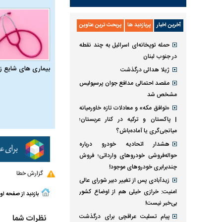
آخرین اخبار
پربازدید ها
پربحث ترین عناوین
حمله توپخانه‌ای اسرائیل به چند نقطه
در جنوب لبنان
بیماری‌ های شایع ز
ژیلا هدائی درگذشت
مقصد احتمالی مدافع جوان پرسپولیس
مشخص شد
«توافق مکه» و معادلات تازه خاورمیانه
| پاکستان و ترکیه در کنار عربستان؛
میانجی‌گری یا آماده‌باش؟
هشدار اتحادیه خودرو درباره
حواله‌فروشی خودروهای وارداتی‌؛ فروش
چندبرابری خودروهای موجود!
گزارش خطا
زیدآبادی پس از تغییر دبیر شورای عالی
امنیت: خرازی خیلی هم از اوضاع کشور
بازدید از صفحه او
بی‌خبر نیست!
پیام تسلیت عراقچی برای درگذشت
نظرات شما