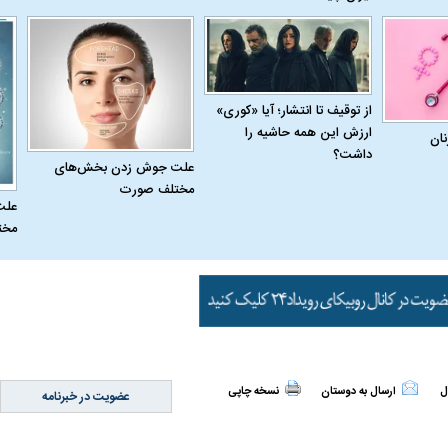
از توقیف تا انتشار؛ آیا «کوری»
ارزش این همه حاشیه را
نان
داشت؟
علت جوش زدن بخش‌های
مختلف صورت
علت
مخت
ل
ارسال به دوستان
نسخه چاپی
عضویت در خبرنامه