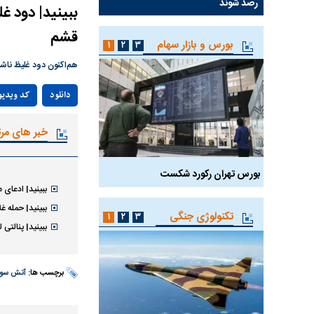
رصد شوند
قشم
بورس و بازار سهام
۱
۲
۳
هم‌اکنون دود غلیظ ناشی از آتش‌
دانلود
کد ویدیو
خبر های مر
بورس تهران رکورد شکست
سیگنال مثبت دیپلماسی 
ببینید| ادعای 
ببینید| حمله غ
تکنولوژی جنگی
۱
۲
۳
ببینید| پنالتی
برچسب ها:
آتش سو