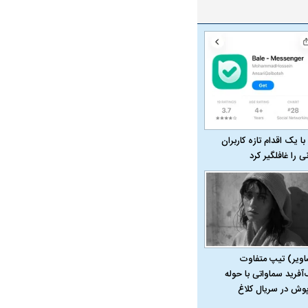
قرارداد یاسر آسانی؛
مقصد احتمالی مدافع جوان پرسپولیس
ی استقلال
مشخص شد
استقلال
با یک اقدام تازه کاربران
نی را غافلگیر کرد
اویر) تیپ متفاوت
‌آفرید سماواتی با حوله
پوش در سریال کلاغ