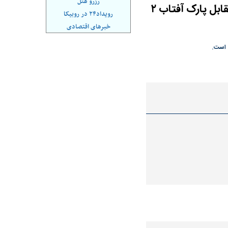
رزرو هتل
ببینید| دود غلیظ ناشی از آتش‌سوزی لندینگ‌کرافت حامل خودرو از مقابل پارک آفتاب ۲
رویداد۲۴ در روبیکا
خبرهای اقتصادی
د شکست
سیگنال مثبت دیپلماسی به بورس