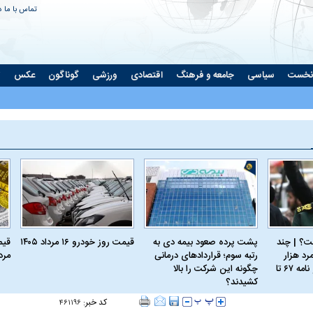
تماس با ما
د
نخست
سیاسی
جامعه و فرهنگ
اقتصادی
ورزشی
گوناگون
عکس
ت
؟ | چند
پشت پرده صعود بیمه دی به
قیمت روز خودرو ۱۶ مرداد ۱۴۰۵
گونی رژیم و
مطالعه رفتار هیستریک صدا و سیما علیه
در وزارت نفت «ر
رد هزار
رتبه سوم؛ قراردادهای درمانی
مرداد
بیر نشد؟ | پشت
کمپین نه به اعدام
پاسخگویی احساس 
نسخه؛ از کربلای۴ و نامه ۶۷ تا
چگونه این شرکت را بالا
ه تجارت پهپاد‌ ۱۵۰۰ دلاری که
کشیدند؟
نفت وزیر است و ت
حساب آنها می‌رود
کد خبر:
۴۶۱۱۹۶