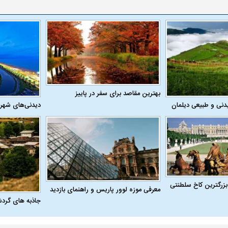
فضاپیمای «استارشیپ» ایلان ماسک
حدید ۱۱۰؛ نسخ
چیست؟
مرگبارتر پهپادهای ا
جدید ایران چیست
بهترین مقاصد برای سفر در پاییز
دنی و طبیعی دیلمان
دیدنی‌های شهر
 ناشناس که
مرگ دلخراش دختر ۱۸ ساله بر اثر برق
بزرگترین کاخ سلطنتی
معرفی موزه لوور پاریس و راهنمای بازدید
گرفتگی
کشته شدند
جاذبه های گرد