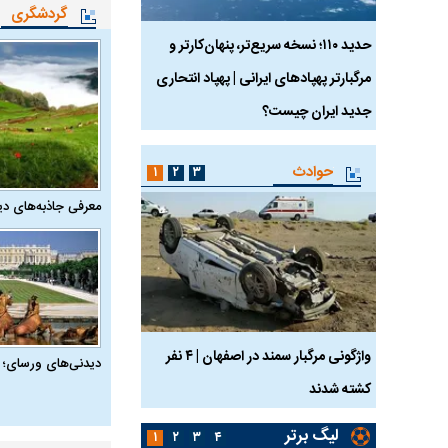
گردشگری
 ماسک
حدید ۱۱۰؛ نسخه سریع‌تر، پنهان‌کارتر و
هواپیمای مرموز E-11A BACN چیست؟
مرگبارتر پهپادهای ایرانی | پهپاد انتحاری
جدید ایران چیست؟
حوادث
۱
۲
۳
معرفی جاذبه‌های دی
ساله بر اثر برق
واژگونی مرگبار سمند در اصفهان | ۴ نفر
عکس| ماجرای کشف جسد
دیدنی‌های ورسای؛ 
کشته شدند
توسط حیوانات خورده شد
لیگ برتر
۱
۲
۳
۴