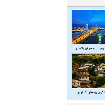
ه سریع‌تر، پنهان‌کارتر و
هواپیمای مرموز E-11A BACN چیست؟
یرانی | پهپاد انتحاری
؟
 پرجنب و جوش باتومی
واژگونی مرگبار سمند در اصفهان | ۴ نفر
عکس| ماجرای کشف جسد ناشناس که
توسط حیوانات خورده شد
شگری روستای کندلوس