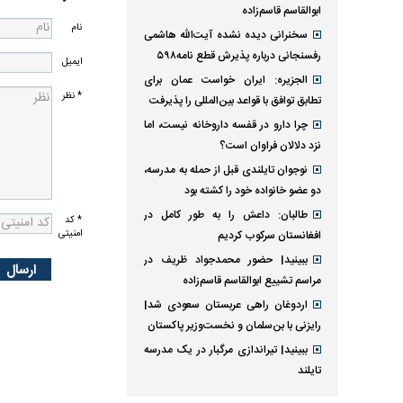
ابوالقاسم قاسم‌زاده
نام
سخنرانی دیده نشده آیت‌الله هاشمی
رفسنجانی درباره پذیرش قطع نامه۵۹۸
ایمیل
الجزیره: ایران خواست عمان برای
* نظر
تطابق توافق با قواعد بین‌المللی را پذیرفت
چرا دارو در قفسه داروخانه نیست، اما
نزد دلالان فراوان است؟
نوجوان تایلندی قبل از حمله به مدرسه،
دو عضو خانواده خود را کشته بود
طالبان: داعش را به طور کامل در
* کد
امنیتی
افغانستان سرکوب کردیم
ببینید| حضور محمدجواد ظریف در
مراسم تشییع ابوالقاسم قاسم‌زاده
اردوغان راهی عربستان سعودی شد|
رایزنی با بن‌سلمان و نخست‌وزیر پاکستان
ببینید| تیراندازی مرگبار در یک مدرسه
تایلند