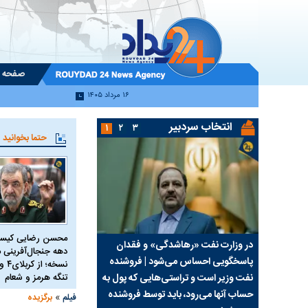
صفحه 
۱۶ مرداد ۱۴۰۵
انتخاب سردبیر
۱
۲
۳
حتما بخوانید
محسن رضایی کیست
سیما علیه
در وزارت نفت «رهاشدگی» و فقدان
چرا رویای آمریکایی سرن
دهه جنجال‌آفرینی م
پاسخگویی احساس می‌شود | فروشنده
نابودی محور مقاومت تع
نفت وزیر است و تراستی‌هایی که پول به
تنگه هرمز و شعام
پرد
حساب آنها می‌رود، باید توسط فروشنده
واشنگتن را زمین زد
»
فیلم
برگزیده