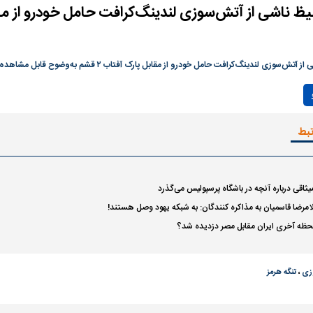
رصد شوند
سوزی لندینگ‌کرافت حامل خودرو از مقابل پارک آفتاب ۲ قشم به‌وضوح قابل مشاهده است.
Play
Video
تبط
به بورس
پرواز ۱۰۰ هزار واحدی شاخص کل بورس
بورس تهران رکور
میثاقی درباره آنچه در باشگاه پرسپولیس می‌گذرد
لامرضا قاسمیان به مذاکره کنندگان: به شبکه یهود وصل هستند!
 لحظه آخری ایران مقابل مصر دزدیده شد؟
زی
،
تنگه هرمز