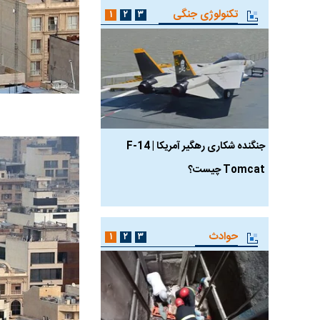
تکنولوژی جنگی
۱
۲
۳
جنگنده شکاری رهگیر آمریکا | F-14
حدید ۱۱۰؛ نسخه سریع‌
Tomcat چیست؟
مرگبارتر پهپادهای ایرانی 
جدید ایران چیست؟
حوادث
۱
۲
۳