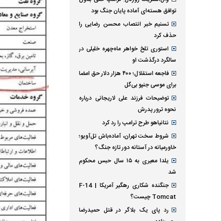
توافق هسته‌ای آماده پایان جنگ بود
تسنیم خبر انتصاب محسن رضایی را
حذف کرد
استوری تلخ خواهر ماه‌چهره خلیلی در
سالگرد درگذشت او
فاجعه استقلال؛ ۴۰۰ هزار دلار حق امضا
برای موسی جنپو بی‌گل
توضیحات فرزند علی لاریجانی درباره
نحوه ترور پدرش
نتانیاهو طرح ترامپ را رد کرد
شروط سخت تهران، آماده‌باش تل‌آویو؛
خاورمیانه در آستانه دور تازه جنگ؟
یلدا معیری به ۱۵ سال حبس محکوم
شد
جنگنده شکاری رهگیر آمریکا | F-14
Tomcat چیست؟
رد پای یک بلاگر در قتل حمیدرضا