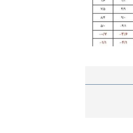
در دوران قاجار چگونه
مردی که سر خم نکرد؟ | غلامرضا تختی و
مرصاد و ال
حکومت پهلوی