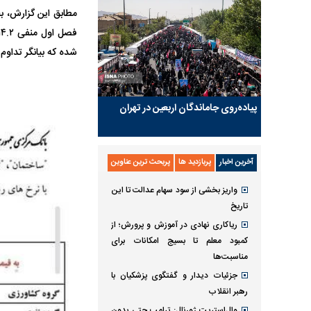
شده که بیانگر تداوم
پیاده‌روی جاماندگان اربعین در تهران
آخرین اخبار
پربازدید ها
پربحث ترین عناوین
واریز بخشی از سود سهام عدالت تا این
تاریخ
ریاکاری نهادی در آموزش و پرورش؛ از
کمبود معلم تا بسیج امکانات برای
مناسبت‌ها
جزئیات دیدار و گفتگوی پزشکیان با
رهبر انقلاب
وال‌استریت ژورنال: ترامپ حتی بدون