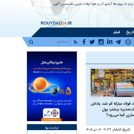
رباره ما
پیوندها
آرشیو
آب و هوا
اوقات شرعی
نظرسنجی
آگهی
اریخ
فیلم
 فولاد مبارکه کم شد، پاداش
ت‌مدیره بیشتر؛ پول
سازی کجا می‌رود؟
نیازمندیها
تاریخ انتشار:
۲۰:۳۹ - ۰۶ تير ۱۴۰۵