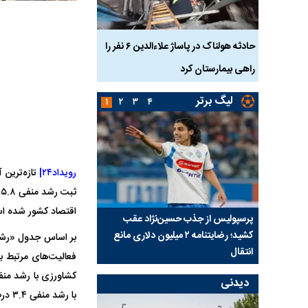
بازداشت
حادثه هولناک در پاساژ علاءالدین ۶ نفر را
ردپای سیاست در یک جنا
پلک
راهی بیمارستان کرد
ماجرای قتل مداح معر
لیگ برتر
۱
۲
۳
۴
رویداد۲۴|
اقتصاد کشور شده ا
ی شد؛
پرسپولیس از جذب حسین‌نژاد عقب
بازی‌های لیگ برتر فوتبا
کشید؛ رضایتنامه ۲ میلیون دلاری مانع
برگزار می‌شود
انتقال
دیدنی
با رشد منفی ۳.۴ درصدی در جایگاه چهارم قرار گرفته است.