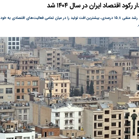
ود اقتصاد ایران در سال ۱۴۰۴ شد
ی جدید یا پایان
در وزارت نفت «رهاشدگی» و فقدان
پیمان مکه؛ دردسر ت
پاسخگویی احساس می‌شود | فروشنده
اسلام
بخش ساختمان با ثبت رشد منفی ۱۵.۸ درصدی، بیشترین افت تولید را در میان تمامی فعالیت‌های اقتصاد
نفت وزیر است و تراستی‌هایی که پول به
.
حساب آنها می‌رود، باید توسط فروشنده
رصد شوند
رس؛ شاخص کل
هجوم نقدینگی به بورس؛ شاخص کل و
رکوردشکنی شاخص 
هم‌وزن در قله تاریخی
بورس