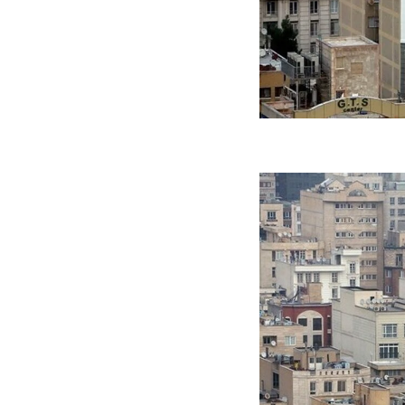
جنگنده شکاری رهگیر آمریکا | F-14
حدید ۱۱۰؛ نسخه سریع‌تر، پنهان‌کارتر و
مرگبارتر پهپادهای ایرانی | پهپاد انتحاری
جدید ایران چیست؟