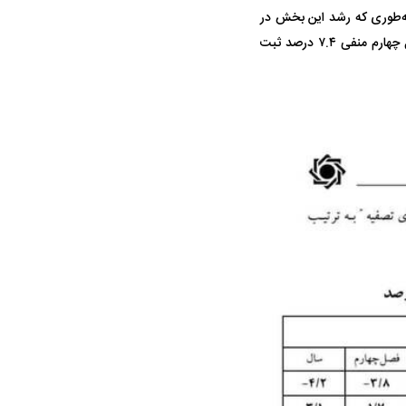
فی را تجربه کرده است؛ به‌طوری که رشد این بخش در
فصل اول منفی ۱۴.۲ درصد، در فصل دوم منفی ۱۱.۸ درصد، در فصل سوم منفی ۲۳ درصد و در فصل چهارم منفی ۷.۴ درصد ثبت