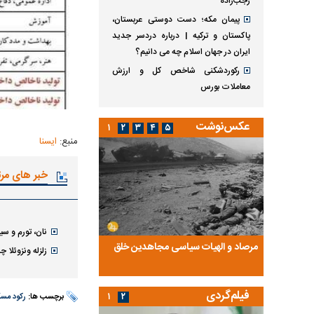
رجب‌زاده
پیمان مکه؛ دست دوستی عربستان،
پاکستان و ترکیه | درباره دردسر جدید
ایران در جهان اسلام چه می دانیم؟
رکوردشکنی شاخص کل و ارزش
معاملات بورس
عکس‌نوشت
۱
۲
۳
۴
۵
منبع:
ایسنا
خبر های مر
نان، تورم و س
ضا تختی و
مرصاد و الهیات سیاسی مجاهدین خلق
آخرین پرده از حیات سی
زلزله ونزوئلا 
روایتی از آخرین مصاحبه‌
فیلم‌گردی
۱
۲
برچسب ها:
رکود مس