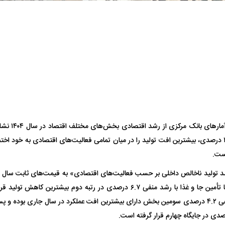
یت مرموز؛
جراحان قلابی در شمال تهران بازداشت
وف چیست؟
شدند؛ از تزریق فیلر تا جراحی پلک
راهی بیمارستان کر
تازه‌ترین آما
ثبت رشد منفی ۱۵.۸ درصدی، بیشترین افت تولید را در میان تمامی فعالیت‌های اقتصادی به خود 
ست.
ل با تماشاگر
رقم نجومی رضایتنامه مدافع موردنظر
دو خرید جدید پرس
پرسپولیس لو رفت
امضای قرارداد امر
فعالیت‌های مرتبط با تأمین جا و غذا با رشد منفی ۶.۷ درصدی در رتبه دوم بیش
کشاورزی با رشد منفی ۴.۲ درصدی سومین بخش دارای بیشترین افت عملکرد در سال جاری بود