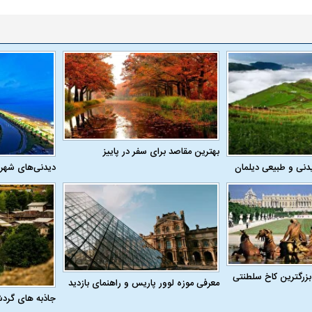
ن نگرانی من،
ببینید| عراقچی: تعیین مسیر جدید
ببینید| پزشکیان: م
ادی مردم است
دریایی میان ایران و عمان به معنای باز
معیشت و وضعیت 
شدن تنگه هرمز نیست
بهترین مقاصد برای سفر در پاییز
دنی و طبیعی دیلمان
دیدنی‌های شهر
بزرگترین کاخ سلطنتی
معرفی موزه لوور پاریس و راهنمای بازدید
جاذبه های گرد
ده و شفاف‌کننده
دلیل علاقه برخی افراد به فال و طالع‌بینی
تداخل روتین پوست