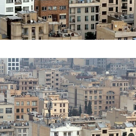
تر، پنهان‌کارتر و
هواپیمای مرموز E-11A BACN چیست؟
| پهپاد انتحاری
Tomcat چیست؟