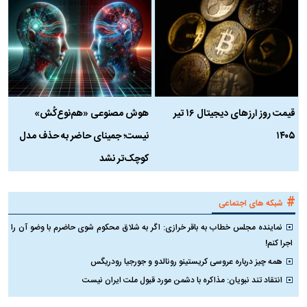
قیمت روز ارز‌های دیجیتال ۱۶ تیر
هوش مصنوعی «هم‌نوع‌کُش»
چ
۱۴۰۵
نیست؛ جمینای حاضر به حذف مدل
ک
کوچک‌تر نشد
#
شبکه های اجتماعی
نماینده مجلس خطاب به باقر خرازی: اگر به شلاق محکوم شوی حاضرم با وضو آن را
اجرا کنم!
همه چیز درباره عروسی کریستینو رونالدو و جورجیا رودریگس
انتقاد تند نبویان: مذاکره با دشمن مورد قبول ملت ایران نیست