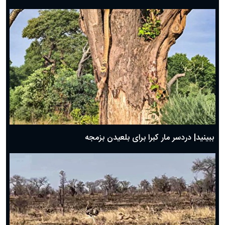
ببینید| دردسر مار کبرا برای بلعیدن بزمجه