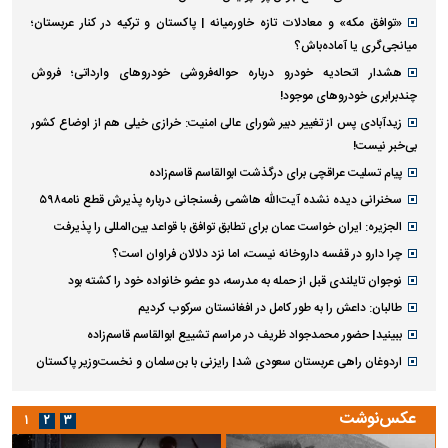
«توافق مکه» و معادلات تازه خاورمیانه | پاکستان و ترکیه در کنار عربستان؛
میانجی‌گری یا آماده‌باش؟
هشدار اتحادیه خودرو درباره حواله‌فروشی خودروهای وارداتی‌؛ فروش
چندبرابری خودروهای موجود!
زیدآبادی پس از تغییر دبیر شورای عالی امنیت: خرازی خیلی هم از اوضاع کشور
بی‌خبر نیست!
پیام تسلیت عراقچی برای درگذشت ابوالقاسم قاسم‌زاده
سخنرانی دیده نشده آیت‌الله هاشمی رفسنجانی درباره پذیرش قطع نامه۵۹۸
الجزیره: ایران خواست عمان برای تطابق توافق با قواعد بین‌المللی را پذیرفت
چرا دارو در قفسه داروخانه نیست، اما نزد دلالان فراوان است؟
نوجوان تایلندی قبل از حمله به مدرسه، دو عضو خانواده خود را کشته بود
طالبان: داعش را به طور کامل در افغانستان سرکوب کردیم
ببینید| حضور محمدجواد ظریف در مراسم تشییع ابوالقاسم قاسم‌زاده
اردوغان راهی عربستان سعودی شد| رایزنی با بن‌سلمان و نخست‌وزیر پاکستان
عکس‌نوشت
۱
۲
۳