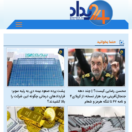
باز
و
بسته
حتما بخوانید
کردن
منو
محسن رضایی کیست؟ | چند دهه
پشت پرده صعود بیمه دی به رتبه سوم؛
جنجال‌آفرینی مرد هزار نسخه؛ از کربلای۴
قراردادهای درمانی چگونه این شرکت را
و نامه ۶۷ تا تنگه هرمز و شعام
بالا کشیدند؟