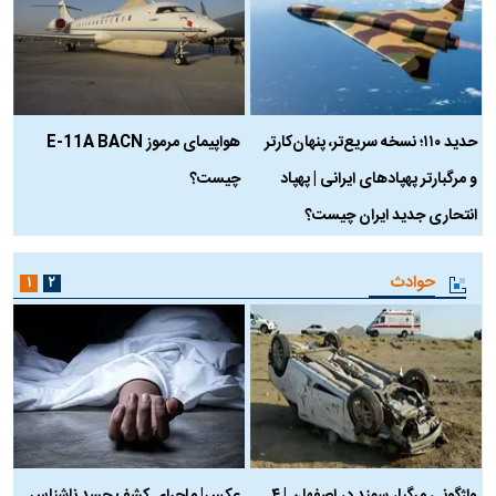
حدید ۱۱۰؛ نسخه سریع‌تر، پنهان‌کارتر
هواپیمای مرموز E-11A BACN
ف
و مرگبارتر پهپادهای ایرانی | پهپاد
چیست؟
م
انتحاری جدید ایران چیست؟
حوادث
۱
۲