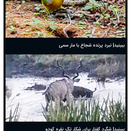
ببینید| نبرد پرنده شجاع با مار سمی
ببینید| شگرد کفتار برای شکار تک نفره کودو