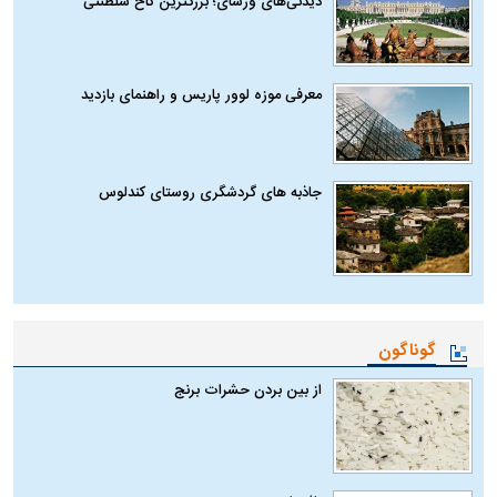
دیدنی‌های ورسای؛ بزرگترین کاخ سلطنتی
معرفی موزه لوور پاریس و راهنمای بازدید
جاذبه های گردشگری روستای کندلوس
گوناگون
از بین بردن حشرات برنج