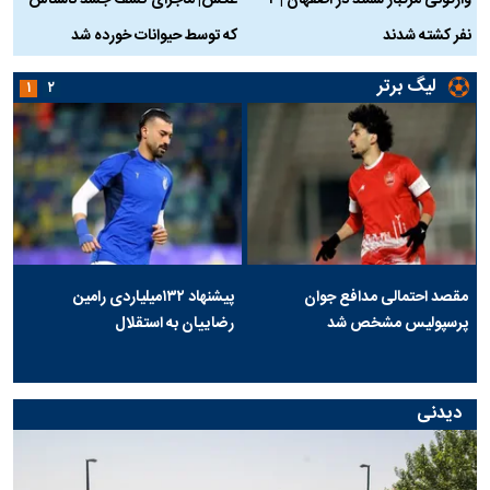
واژگونی مرگبار سمند در اصفهان | ۴
عکس| ماجرای کشف جسد ناشناس
نفر کشته شدند
که توسط حیوانات خورده شد
گ
لیگ برتر
۱
۲
مقصد احتمالی مدافع جوان
پیشنهاد ۱۳۲میلیاردی رامین
پرسپولیس مشخص شد
رضاییان به استقلال
دیدنی