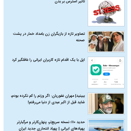
تاثیر استرس بر بدن
تصاویر تازه از بازیگران زن بامداد خمار در پشت
صحنه
اپل با یک اقدام تازه کاربران ایرانی را غافلگیر کرد
ببینید| مهران غفوریان: اگر وزنم را کم نکرده بودم،
شاید قبل از اکبر عبدی از دنیا می‌رفتم!
حدید ۱۱۰؛ نسخه سریع‌تر، پنهان‌کارتر و مرگبارتر
پهپادهای ایرانی | پهپاد انتحاری جدید ایران