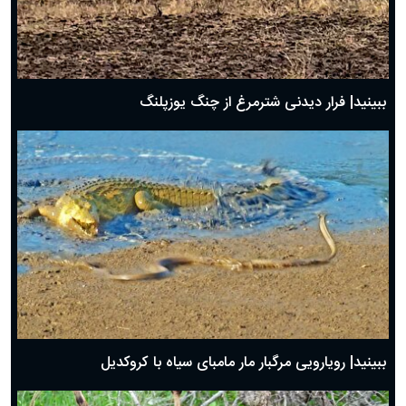
ببینید| فرار دیدنی شترمرغ از چنگ یوزپلنگ
ببینید| رویارویی مرگبار مار مامبای سیاه با کروکدیل