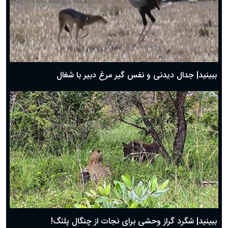
دعای روز دوم ماه مبارک رمضان ۱ اسفند ماه ۱۴۰۴
دعای روز اول ماه مبارک رمضان، ۳۰ بهمن ۱۴۰۴
حضرت زینب(س) چگونه از دنیا رفت؟
بهترین پیامک تبریک روز پدر ۱۴۰۴؛ جملات زیبا و صمیمانه
روز پدر ۱۴۰۴ چه روزی است؟
ببینید| جدال دیدنی و نفس گیر مرغ دبیر با شغال
ببینید| شگرد گراز وحشی برای نجات از چنگال پلنگ!