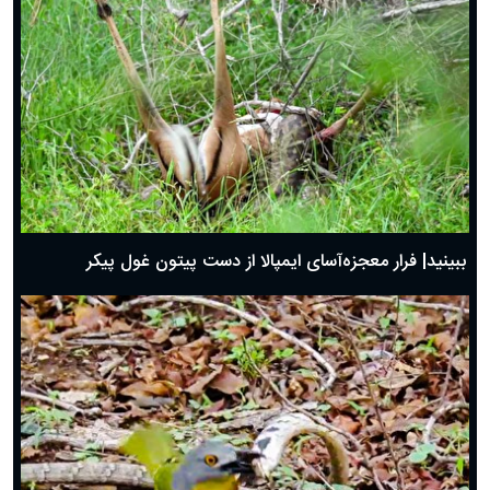
ببینید| فرار معجزه‌آسای ایمپالا از دست پیتون غول پیکر