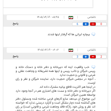
ناشناس
|
|
۰۵:۴۵ - ۱۴۰۵/۰۴/۰۹
پاسخ
6
0
بیچاره ایرانی ها که گرفتار اینها شدند
ناشناس
|
|
۰۶:۰۶ - ۱۴۰۵/۰۴/۰۹
پاسخ
3
2
خب واقعیت اینه که دبیرخانه و دفتر خانه و دستک خانه و
رییس خبرگان و نائب رییس و اینها همه تشریفاته و وجاهت عقلی و
شرعی و قانونی و حجیت ندارد
، آنچه در مجلس خبرگان حجیت دارد، نماینده خبرگان و نظر و رای
اوست.
در اینجا هم اکثریت قاطع بیانیه مشترک داده اند.
اگر دبیرخانه و دفتر خانه و سمت های اعتباری هم در آنجا وجود دارد
بواسطه همین خبرگان است.
این موضوع ان میدهد سازو کارهای فرعی ساخته شده ومسئول دفتر
های گماشته شده دچار مشکل است و کارکرد درستی ندارد که خواسته
اند نظر و روش خود را(که فاقد وجاهت شرعی و قانونی است) بر رای
و نظر اکثریت خبرگان قالب و تحمیل کند که موفق نشده- بر خلاف