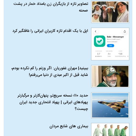
تصاویر تازه از بازیگران زن بامداد خمار در پشت
صحنه
اپل با یک اقدام تازه کاربران ایرانی را غافلگیر کرد
ببینید| مهران غفوریان: اگر وزنم را کم نکرده بودم،
شاید قبل از اکبر عبدی از دنیا می‌رفتم!
حدید ۱۱۰؛ نسخه سریع‌تر، پنهان‌کارتر و مرگبارتر
پهپادهای ایرانی | پهپاد انتحاری جدید ایران
چیست؟
بیماری‌ های شایع مردان