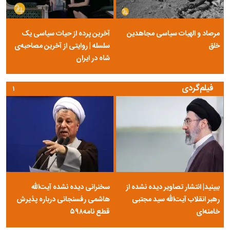
مرصاد و الهیات سیاسی مجاهدین
آخرین پرده از حیات سیاسی یک
خلق
سلسله | روایتی از آخرین مصاحبه‌ی
شاه در ایران
فیلم‌گردی
۱
ببینید| انتشار تصاویر دیده نشده از
سخنرانی دیده نشده آیت‌الله
رهبر انقلاب آیت‌الله سید مجتبی
هاشمی رفسنجانی درباره پذیرش
خامنه‌ای
قطع نامه۵۹۸