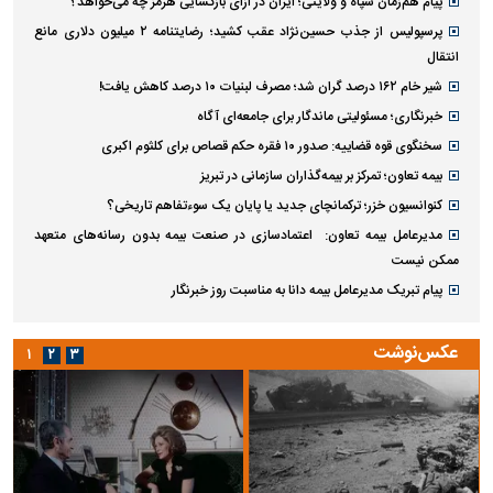
پیام هم‌زمان سپاه و ولایتی؛ ایران در ازای بازگشایی هرمز چه می‌خواهد؟
پرسپولیس از جذب حسین‌نژاد عقب کشید؛ رضایتنامه ۲ میلیون دلاری مانع
انتقال
شیر خام ۱۶۲ درصد گران شد؛ مصرف لبنیات ۱۰ درصد کاهش یافت!
خبرنگاری؛ مسئولیتی ماندگار برای جامعه‌ای آگاه
سخنگوی قوه قضاییه: صدور ۱۰ فقره حکم قصاص برای کلثوم اکبری
بیمه تعاون؛ تمرکز بر بیمه‌گذاران سازمانی در تبریز
کنوانسیون خزر؛ ترکمانچای جدید یا پایان یک سوءتفاهم تاریخی؟
مدیرعامل بیمه تعاون: اعتمادسازی در صنعت بیمه بدون رسانه‌های متعهد
ممکن نیست
پیام تبریک مدیرعامل بیمه دانا به مناسبت روز خبرنگار
عکس‌نوشت
۱
۲
۳