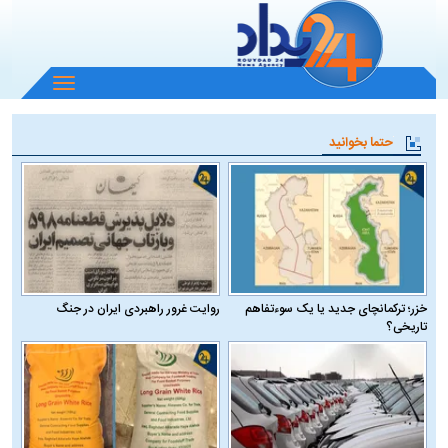
باز
و
بسته
حتما بخوانید
کردن
منو
خزر؛ ترکمانچای جدید یا یک سوءتفاهم
روایت غرور راهبردی ایران در جنگ
تاریخی؟