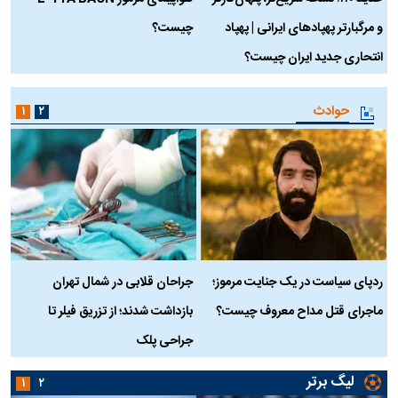
و مرگبارتر پهپادهای ایرانی | پهپاد
چیست؟
م
انتحاری جدید ایران چیست؟
حوادث
۱
۲
ردپای سیاست در یک جنایت مرموز؛
جراحان قلابی در شمال تهران
ماجرای قتل مداح معروف چیست؟
بازداشت شدند؛ از تزریق فیلر تا
س
جراحی پلک
د
لیگ برتر
۱
۲