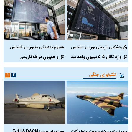
رکوردشکنی تاریخی بورس؛ شاخص
هجوم نقدینگی به بورس؛ شاخص
ب
کل وارد کانال ۵.۵ میلیون واحد شد
کل و هم‌وزن در قله تاریخی
تکنولوژی جنگی
۱
۲
حدید ۱۱۰؛ نسخه سریع‌تر، پنهان‌کارتر
هواپیمای مرموز E-11A BACN
ف