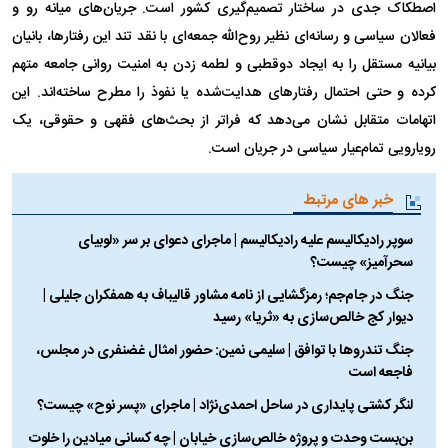
اصطکاک جدی در ساختار تصمیم‌گیری کشور است. جریان‌های میانه رو و
فعالان سیاسی و رسانه‌ای نظیر روح‌الله جمعه‌ای با نقد تند این رفتارها، بانیان
بیانیه مستقل را به ایجاد دوقطبی و لطمه زدن به امنیت روانی جامعه متهم
کرده و حتی احتمال رفتار‌های هدایت‌شده یا نفوذ را مطرح ساخته‌اند. این
اتهامات متقابل نشان می‌دهد که فراتر از بحث‌های فقهی و حقوقی، یک
رویارویی تمام‌عیار سیاسی در جریان است.
خبر های مرتبط
سوپر رادیکالیسم علیه رادیکالیسم | ماجرای دعوای بر سر «لوبیای
سحرآمیز» چیست؟
جنگ در جام‌جم؛ رمزگشایی از نامه مشاور قالیباف به همفکران جلیلی |
دیوار کج خالص‌سازی به «ثریا» رسید
جنگ تندروها با توافق | سلیمی نمین: حضور امثال غضنفری در مجلس،
فاجعه است
لنگر کشتی پایداری در ساحل احمدی‌نژاد | ماجرای «پسر نوح» چیست؟
بن‌بست وحدت و پروژه خالص‌سازی خیابان | چه کسانی میادین را خلوت