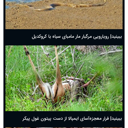
ببینید| رویارویی مرگبار مار مامبای سیاه با کروکدیل
ببینید| فرار معجزه‌آسای ایمپالا از دست پیتون غول پیکر