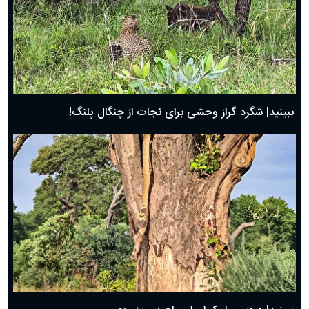
ببینید| شگرد گراز وحشی برای نجات از چنگال پلنگ!