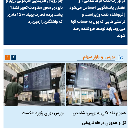
در وزارت نفت «رهاشدگی» و
چرا رویای آمریکایی سرنگونی رژیم و
فقدان پاسخگویی احساس می‌شود
نابودی محور مقاومت تعبیر نشد؟ |
| فروشنده نفت وزیر است و
پشت پرده تجارت پهپاد‌ ۱۵۰۰ دلاری
تراستی‌هایی که پول به حساب آنها
که واشنگتن را زمین زد
می‌رود، باید توسط فروشنده رصد
شوند
بورس و بازار سهام
۱
۲
هجوم نقدینگی به بورس؛ شاخص
بورس تهران رکورد شکست
س
کل و هم‌وزن در قله تاریخی