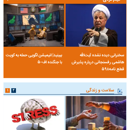
سخنرانی دیده نشده آیت‌الله
ببینید| انیمیشن لگویی حمله به کویت
هاشمی رفسنجانی درباره پذیرش
با جنگنده اف-۵
قطع نامه۵۹۸
سلامت و زندگی
۱
۲