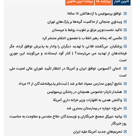
آخرین اخبار
پربازدید ها
پربحث ترین عناوین
توافق پرسپولیس با اژدهاکش ۱۸ ساله!
ویدئوی جنجالی از حاکمیت گربه‌ها بر پارک‌های تهران
تاکید نخست‌وزیر عراق بر تقویت روابط با عربستان
عکسی که رسانه رهبر انقلاب با مضمون انتقام منتشر کرد
پزشکیان: می‌گفتند فلانی با تهدید دیگران را وادار به پذیرش توافق کرده، مگر
فرماندهان از تهدید من می‌ترسند؟ | کنار گود ایستادند و می‌گویند این جوری
است
ادعای آکسیوس: توافق ایران و آمریکا در انتظار تأیید شورای عالی امنیت ملی
است
نتایج آزمون مدارس سمپاد اعلام شد | ثبت‌نام پذیرفته‌شدگان از ۱۹ مرداد
هشدار تارتار؛ جاسوس همچنان در رختکن پرسپولیس
واکنش همتی به اظهارات وزیر خزانه داری آمریکا
«ایرج» دوباره در بیمارستان بستری شد
بیانیه دبیرکل مجمع خبرنگاران و نویسندگان دفاع مقدس و مقاومت به مناسبت
روز خبرنگار
تحریم‌های جدید آمریکا علیه ایران