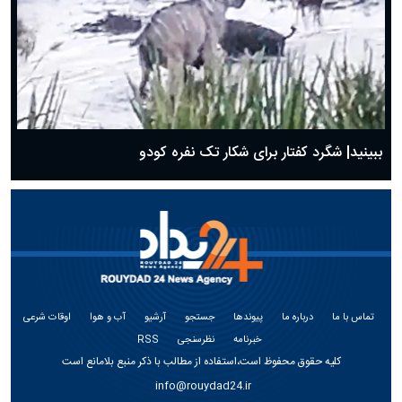
ببینید| شگرد کفتار برای شکار تک نفره کودو
تماس با ما
درباره ما
پیوندها
جستجو
آرشیو
آب و هوا
اوقات شرعی
خبرنامه
نظرسنجی
RSS
کلیه حقوق محفوظ است،استفاده از مطالب با ذکر منبع بلامانع است
info@rouydad24.ir