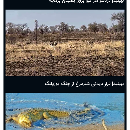
ببینید| دردسر مار کبرا برای بلعیدن بزمجه
ببینید| فرار دیدنی شترمرغ از چنگ یوزپلنگ