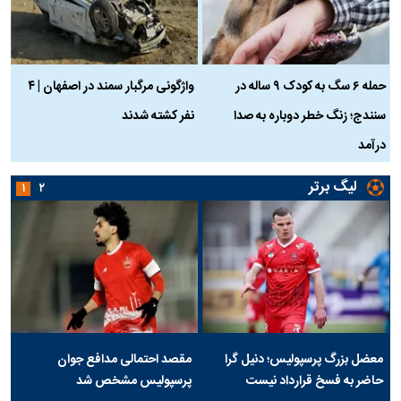
حمله ۶ سگ به کودک ۹ ساله در
واژگونی مرگبار سمند در اصفهان | ۴
ع
سنندج؛ زنگ خطر دوباره به صدا
نفر کشته شدند
ک
درآمد
لیگ برتر
۱
۲
معضل بزرگ پرسپولیس؛ دنیل گرا
مقصد احتمالی مدافع جوان
حاضر به فسخ قرارداد نیست
پرسپولیس مشخص شد