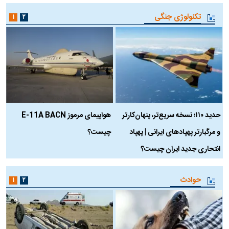
تکنولوژی جنگی
۱
۲
حدید ۱۱۰؛ نسخه سریع‌تر، پنهان‌کارتر
هواپیمای مرموز E-11A BACN
ف
و مرگبارتر پهپادهای ایرانی | پهپاد
چیست؟
م
انتحاری جدید ایران چیست؟
حوادث
۱
۲