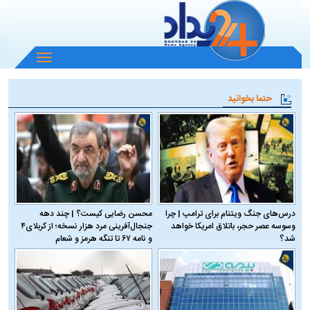
باز
و
بسته
حتما بخوانید
کردن
منو
درس‌های جنگ ویتنام برای ترامپ | چرا
محسن رضایی کیست؟ | چند دهه
وسوسه عصر حجر، باتلاق امریکا خواهد
جنجال‌آفرینی مرد هزار نسخه؛ از کربلای۴
شد؟
و نامه ۶۷ تا تنگه هرمز و شعام