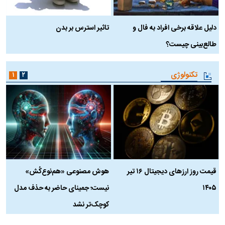
دلیل علاقه برخی افراد به فال و
تاثیر استرس بر بدن
ع
طالع‌بینی چیست؟
آ
تکنولوژی
۱
۲
قیمت روز ارز‌های دیجیتال ۱۶ تیر
هوش مصنوعی «هم‌نوع‌کُش»
چ
۱۴۰۵
نیست؛ جمینای حاضر به حذف مدل
ک
کوچک‌تر نشد