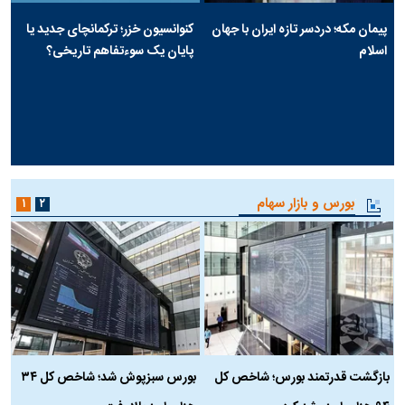
پیمان مکه؛ دردسر تازه ایران با جهان
کنوانسیون خزر؛ ترکمانچای جدید یا
اسلام
پایان یک سوءتفاهم تاریخی؟
بورس و بازار سهام
۱
۲
بازگشت قدرتمند بورس؛ شاخص کل
بورس سبزپوش شد؛ شاخص کل ۳۴
ر