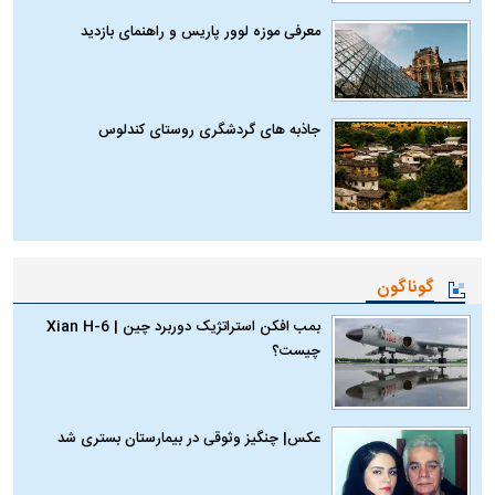
معرفی موزه لوور پاریس و راهنمای بازدید
جاذبه های گردشگری روستای کندلوس
گوناگون
بمب افکن استراتژیک دوربرد چین | Xian H-6
چیست؟
عکس| چنگیز وثوقی در بیمارستان بستری شد