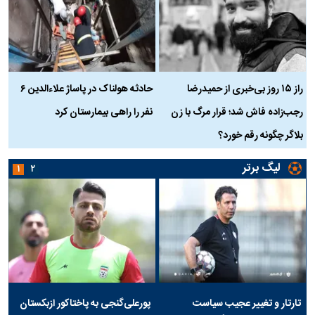
راز ۱۵ روز بی‌خبری از حمیدرضا
حادثه هولناک در پاساژ علاءالدین ۶
ر
رجب‌زاده فاش شد؛ قرار مرگ با زن
نفر را راهی بیمارستان کرد
م
بلاگر چگونه رقم خورد؟
لیگ برتر
۱
۲
تارتار و تغییر عجیب سیاست
پورعلی‌گنجی به پاختاکور ازبکستان