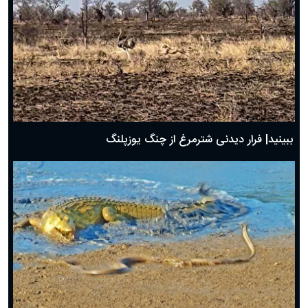
ببینید| فرار دیدنی شترمرغ از چنگ یوزپلنگ