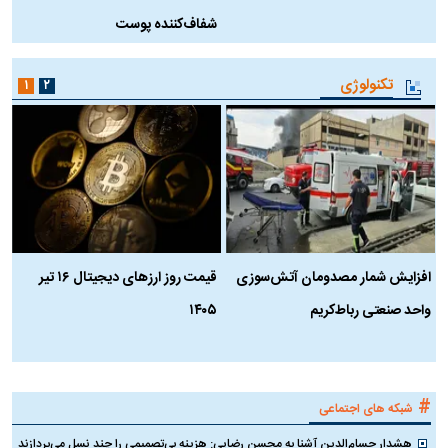
شفاف‌کننده پوست
ط
تکنولوژی
۱
۲
افزایش شمار مصدومان آتش‌سوزی
قیمت روز ارز‌های دیجیتال ۱۶ تیر
ه
واحد صنعتی رباط‌کریم
۱۴۰۵
ن
ک
#
شبکه های اجتماعی
هشدار حسام‌الدین آشنا به محسن رضایی: هزینه بی‌تصمیمی را چند نسل می‌پردازند