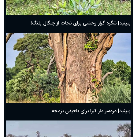
ببینید| شگرد گراز وحشی برای نجات از چنگال پلنگ!
ببینید| دردسر مار کبرا برای بلعیدن بزمجه