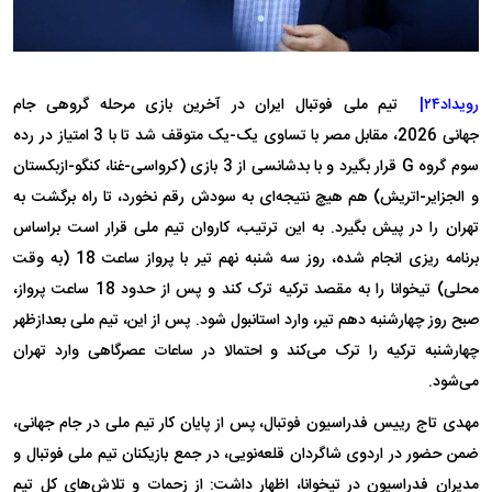
رویداد۲۴|
تیم ملی فوتبال ایران در آخرین بازی مرحله گروهی جام
جهانی 2026، مقابل مصر با تساوی یک-یک متوقف شد تا با 3 امتیاز در رده
سوم گروه G قرار بگیرد و با بدشانسی از 3 بازی (کرواسی-غنا، کنگو-ازبکستان
و الجزایر-اتریش) هم هیچ نتیجه‌ای به سودش رقم نخورد، تا راه برگشت به
تهران را در پیش بگیرد. به این ترتیب، کاروان تیم ملی قرار است براساس
برنامه ریزی انجام شده، روز سه شنبه نهم تیر با پرواز ساعت 18 (به وقت
محلی) تیخوانا را به مقصد ترکیه ترک کند و پس از حدود 18 ساعت پرواز،
صبح روز چهارشنبه دهم تیر، وارد استانبول شود. پس از این، تیم ملی بعدازظهر
چهارشنبه ترکیه را ترک می‌کند و احتمالا در ساعات عصرگاهی وارد تهران
می‌شود.
مهدی تاج رییس فدراسیون فوتبال، پس از پایان کار تیم ملی در جام جهانی،
ضمن حضور در اردوی شاگردان قلعه‌نویی، در جمع بازیکنان تیم ملی فوتبال و
مدیران فدراسیون در تیخوانا، اظهار داشت: از زحمات و تلاش‌های کل تیم