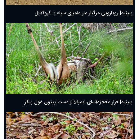
ببینید| رویارویی مرگبار مار مامبای سیاه با کروکدیل
ببینید| فرار معجزه‌آسای ایمپالا از دست پیتون غول پیکر