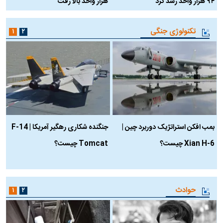
۹۴ هزار واحد رشد کرد
هزار واحد بالا رفت
م
تکنولوژی جنگی
۱
۲
بمب افکن استراتژیک دوربرد چین |
جنگنده شکاری رهگیر آمریکا | F-14
Xian H-6 چیست؟
Tomcat چیست؟
و
ا
حوادث
۱
۲