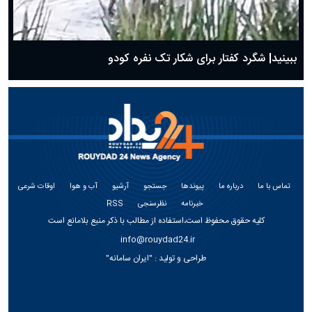
ببینید| شگرد کفتار برای شکار تک نفره کودو
تماس با ما
درباره ما
پیوندها
جستجو
آرشیو
آب و هوا
اوقات شرعی
خبرنامه
نظرسنجی
RSS
کلیه حقوق محفوظ است،استفاده از مطالب با ذکر منبع بلامانع است
info@rouydad24.ir
طراحی و تولید :
"ایران سامانه"