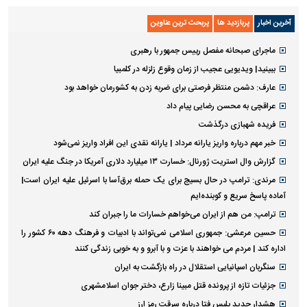
آخرین اخبار
پربازدید ها
پربحث ترین عناوین
ماجرای صبحانه مفصل رییس جمهور با رهبری
ببینید| ویدیویی عجیب از زمان وقوع زلزله در کلمبیا
عارف: دشمن منتظر فرصتی برای ضربه زدن به کشورمان خواهد بود
عراقچی به محسن رضایی پیام داد
فریده شهبازی درگذشت
خبر مهم درباره واریز یارانه مرداد | یارانه نقدی این افراد واریز نمی‌شود
گزارش وال استریت ژورنال: خسارت ۱۳ میلیارد دلاری آمریکا در جنگ علیه ایران
مرندی: ترامپ در حال بسیج برای یک حمله برق‌آسا با اسرئیل علیه ایران است|
آماده پاسخ سریع و کوبنده‌ایم
ترامپ: من هم از ایران می‌خواهم خسارات ما را جبران کند
حسین مرعشی: جمهوری اسلامی نمی‌تواند با ادبیات و فرهنگ دهه ۶۰ کشور را
اداره کند | مردم می خواهند با عزت و با آبرو و به خوبی زندگی کنند
سنگربان اسپانیایی استقلال در راه بازگشت به ایران
جزئیات تازه از پرونده قتل مبینا زارع، دختر جوان اسلامشهری
هشدار جدید پلیس فتا درباره سرقت رمز ارز