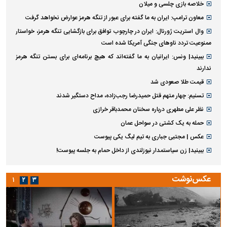
خلاصه بازی چلسی و میلان
معاون ترامپ: ایران به ما گفته برای عبور از تنگه هرمز عوارض نخواهد گرفت
وال استریت ژورنال: ایران در چارچوب توافق برای بازگشایی تنگه هرمز، خواستار
ممنوعیت تردد ناو‌های جنگی آمریکا شده است
ببینید| ونس: ایرانیان به ما گفته‌اند که هیچ برنامه‌ای برای بستن تنگه هرمز
ندارند
قیمت طلا صعودی شد
تسنیم: چهار متهم قتل حمیدرضا رجب‌زاده، مداح دستگیر شدند
نظر علی مطهری درباره سخنان محمدباقر خرازی
حمله به یک کشتی در سواحل عمان
عکس | مجتبی جباری به تیم لیگ یکی پیوست
ببینید| زن سیاستمدار نیوزلندی از داخل حمام به جلسه پیوست!
عکس‌نوشت
۱
۲
۳