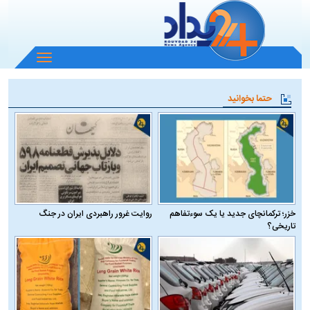
باز
و
بسته
حتما بخوانید
کردن
منو
خزر؛ ترکمانچای جدید یا یک سوءتفاهم
روایت غرور راهبردی ایران در جنگ
تاریخی؟