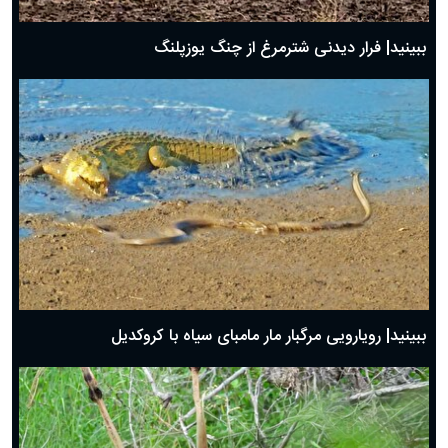
ببینید| فرار دیدنی شترمرغ از چنگ یوزپلنگ
ببینید| رویارویی مرگبار مار مامبای سیاه با کروکدیل