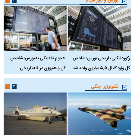
بورس و بازار سهام
۱
۲
رکوردشکنی تاریخی بورس؛ شاخص
هجوم نقدینگی به بورس؛ شاخص
ب
کل وارد کانال ۵.۵ میلیون واحد شد
کل و هم‌وزن در قله تاریخی
تکنولوژی جنگی
۱
۲