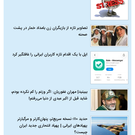
تصاویر تازه از بازیگران زن بامداد خمار در پشت
صحنه
اپل با یک اقدام تازه کاربران ایرانی را غافلگیر کرد
ببینید| مهران غفوریان: اگر وزنم را کم نکرده بودم،
شاید قبل از اکبر عبدی از دنیا می‌رفتم!
حدید ۱۱۰؛ نسخه سریع‌تر، پنهان‌کارتر و مرگبارتر
پهپادهای ایرانی | پهپاد انتحاری جدید ایران
چیست؟