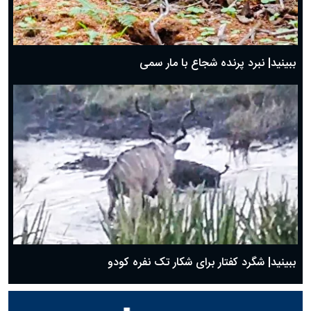
ببینید| نبرد پرنده شجاع با مار سمی
ببینید| شگرد کفتار برای شکار تک نفره کودو