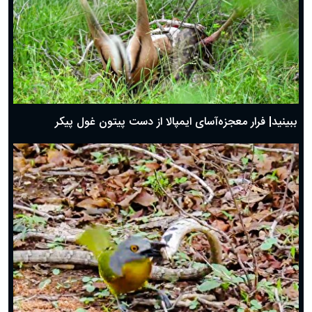
ببینید| فرار معجزه‌آسای ایمپالا از دست پیتون غول پیکر