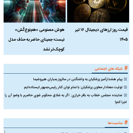
قیمت روز ارز‌های دیجیتال ۱۶ تیر
هوش مصنوعی «هم‌نوع‌کُش»
چ
۱۴۰۵
نیست؛ جمینای حاضر به حذف مدل
ک
کوچک‌تر نشد
#
شبکه های اجتماعی
پیام هشدارآمیز پزشکیان به واشنگتن در سالروز بمباران هیروشیما
توئیت معنادار معاون پزشکیان: با تمام توان کنار رئیس‌جمهور ایستاده‌ایم
نماینده مجلس خطاب به باقر خرازی: اگر به شلاق محکوم شوی حاضرم با وضو آن را
اجرا کنم!
#
مناسبت‌ها