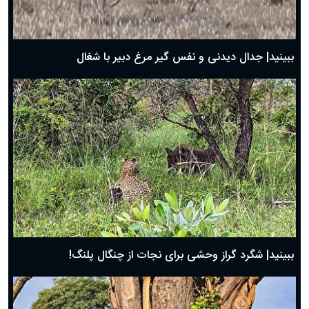
حضرت زینب(س) چگونه از دنیا رفت؟
بهترین پیامک تبریک روز پدر ۱۴۰۴؛ جملات زیبا و صمیمانه
روز پدر ۱۴۰۴ چه روزی است؟
ببینید| جدال دیدنی و نفس گیر مرغ دبیر با شغال
ببینید| شگرد گراز وحشی برای نجات از چنگال پلنگ!