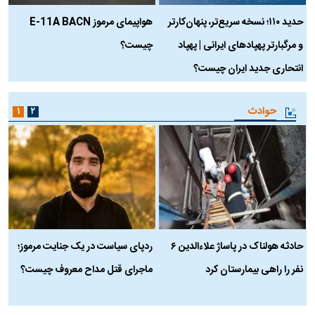
حدید ۱۱۰؛ نسخه سریع‌تر، پنهان‌کارتر
هواپیمای مرموز E-11A BACN
ف
و مرگبارتر پهپادهای ایرانی | پهپاد
چیست؟
م
انتحاری جدید ایران چیست؟
حوادث
۱
۲
حادثه هولناک در پاساژ علاءالدین ۶
ردپای سیاست در یک جنایت مرموز؛
ج
نفر را راهی بیمارستان کرد
ماجرای قتل مداح معروف چیست؟
ب
ج