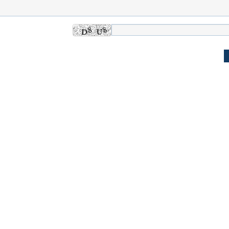
 حجازی درباره
ببینید| انیمیشن لگویی حمله به کویت با
ببینید| نظر متفاو
جنگنده اف-۵
گوگوش خبرساز ش
علت تنگی نفس و راه های درمان آن
دلیل علاقه برخی اف
چیست؟