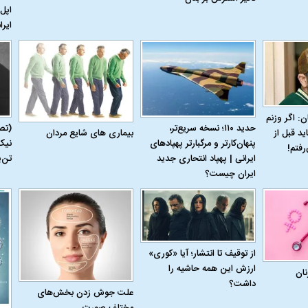
اپل 
ایرا
ن: اگر وزنم
حدید ۱۱۰؛ نسخه سریع‌تر،
(تص
بیماری‌ های شایع مردان
ید قبل از
پنهان‌کارتر و مرگبارتر پهپادهای
نیک
رفتم!
ایرانی | پهپاد انتحاری جدید
تن‌
ایران چیست؟
از توقیف تا انتشار؛ آیا «کوری»
ارزش این همه حاشیه را
نان
داشت؟
علت جوش زدن بخش‌های
مختلف صورت