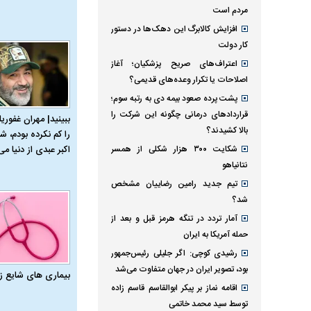
مردم است
افزایش کالابرگ این دهک‌ها در دستور
کار دولت
اعتراف‌های صریح پزشکیان؛ آغاز
اصلاحات یا تکرار وعده‌های قدیمی؟
پشت پرده صعود بیمه دی به رتبه سوم؛
قراردادهای درمانی چگونه این شرکت را
ببینید| مهران غفوریا
بالا کشیدند؟
را کم نکرده بودم، شا
شکایت ۳۰۰ هزار شکلی از همسر
اکبر عبدی از دنیا می‌
نتانیاهو
تیم جدید رامین رضاییان مشخص
شد؟
آمار تردد در تنگه هرمز قبل و بعد از
حمله آمریکا به ایران
رشیدی کوچی: اگر جلیلی رئیس‌جمهور
بود، تصویر ایران در جهان متفاوت می‌شد
بیماری‌ های شایع ز
اقامه نماز بر پیکر ابوالقاسم قاسم زاده
توسط سید محمد خاتمی