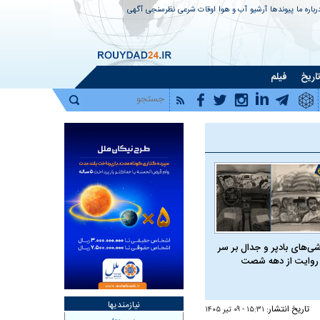
رباره ما
پیوندها
آرشیو
آب و هوا
اوقات شرعی
نظرسنجی
آگهی
اریخ
فیلم
شی‌های بادپر و جدال بر سر
روایت از دهه شصت
نیازمندیها
تاریخ انتشار:
۱۵:۳۱ - ۰۹ تير ۱۴۰۵