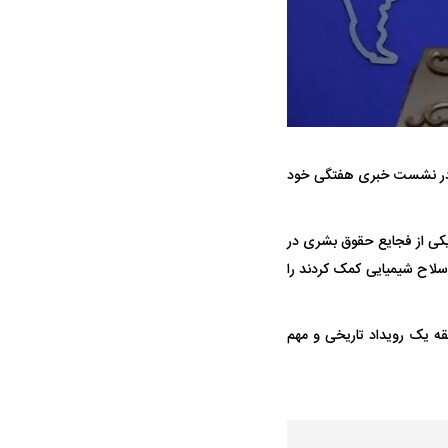
ه سریع‌تر، پنهان‌کارتر و
هواپیمای مرموز E-11A BACN چیست؟
زارت امور خارجه جمهوری اسلامی ایران امروز سه‌شنبه ۹ تیرماه در نشست خبری هفتگی خود
یرانی | پهپاد انتحاری
؟
 یکی از فجایع حقوق بشری در
سلاح شیمیایی کمک کردند را
قه یک رویداد تاریخی و مهم