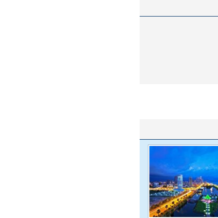
واژگونی مرگبار سمند در اصفهان | ۴ نفر
عکس| ماجرای کشف جسد ناشناس که
توسط حیوانات خورده شد
ار سه خرید کلیدی
پیشنهاد ۱۳۲میلیاردی رامین رضاییان به
بازگشت اندو
استقلال
هافبک گابنی