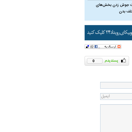
 جوش زدن بخش‌های
لف بدن
0
در دوران قاجار چگونه
مردی که سر خم نکرد؟ | غلامرضا تختی و
مرصاد و ال
حکومت پهلوی