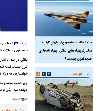
 ماسک
حدید ۱۱۰؛ نسخه سریع‌تر، پنهان‌کارتر و
هواپیمای مرموز E-11A BACN چیست؟
رویداد۲۴|
پاسخگوی سوالات خبر
مرگبارتر پهپادهای ایرانی | پهپاد انتحاری
جدید ایران چیست؟
بقائی در ابتدا با ا
قرن بیست ثبت شد و 
حوادث
خواستاریم، به ویژه
۱
۲
۳
وی درباره مراسم تش
خواهد بود. یکی از ا
منبع:
تسنیم
خبر های مر