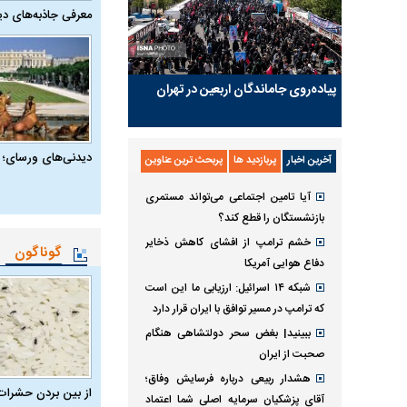
معرفی جاذبه‌های دی
پیاده‌روی جاماندگان اربعین در تهران
دیدنی‌های ورسای؛ 
آخرین اخبار
پربازدید ها
پربحث ترین عناوین
آیا تامین اجتماعی می‌تواند مستمری
بازنشستگان را قطع کند؟
خشم ترامپ از افشای کاهش ذخایر
گوناگون
دفاع هوایی آمریکا
شبکه ۱۴ اسرائیل: ارزیابی ما این است
که ترامپ در مسیر توافق با ایران قرار دارد
ببینید| بغض سحر دولتشاهی هنگام
صحبت از ایران
هشدار ربیعی درباره فرسایش وفاق؛
از بین بردن حشرات
آقای پزشکیان سرمایه اصلی شما اعتماد