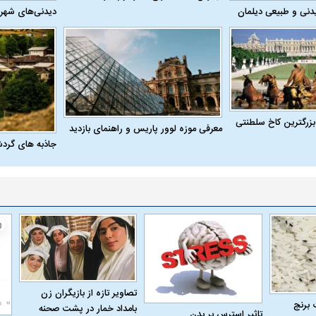
دنی و طبیعی دیلمان
دیدنی‌های شهر
بزرگترین کاخ سلطنتی
معرفی موزه لوور پاریس و راهنمای بازدید
جاذبه های گرد
تصاویر تازه از بازیگران زن
 برنج
بامداد خمار در پشت صحنه
تاثیر استرس بر بدن