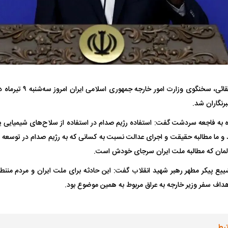
فضاپیمای «استارشیپ» ایلان ماسک
حدید ۱۱۰؛ نسخ
اسماعیل بقائی، سخنگوی و
نگاران شد.
چیست؟
مرگبارتر پهپادهای ا
جدید ایران چیست
شاره به فاجعه سردشت گفت: استفاده رژیم صدام در استفاده از سلاح‌های شیمیایی
ما مطالبه حقیقت و اجرای عدالت نسبت به کسانی که به رژیم صدام در توسعه 
 آلمان که مطالبه ملت ایران سرجای خودش است.
ییع پیکر مطهر رهبر شهید انقلاب گفت: این حادثه برای ملت ایران و مردم مننط
هداف سفر وزیر خارجه به عراق مربوط به همین موضوع بود.
تبط