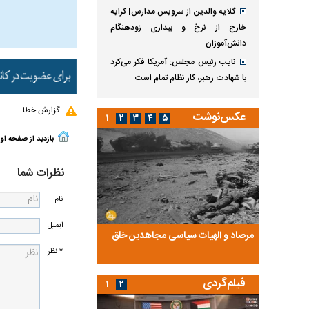
گلایه والدین از سرویس مدارس| کرایه
خارج از نرخ و بیداری زودهنگام
دانش‌آموزان
نایب رئیس مجلس: آمریکا فکر می‌کرد
با شهادت رهبر، کار نظام تمام است
گزارش خطا
عکس‌نوشت
۱
۲
۳
۴
۵
بازدید از صفحه او
نظرات شما
نام
ایمیل
ضا تختی و
مرصاد و الهیات سیاسی مجاهدین خلق
آخرین پرده از حیات سی
روایتی از آخرین مصاحبه‌
* نظر
فیلم‌گردی
۱
۲