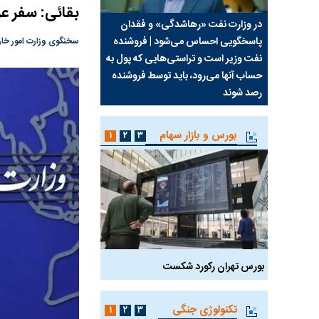
بقائی: سفر ع
سیما علیه
در وزارت نفت «رهاشدگی» و فقدان
چرا رویای آمریکایی سرن
پاسخگویی احساس می‌شود | فروشنده
نابودی محور مقاومت تع
سخنگوی وزارت امور خار
نفت وزیر است و تراستی‌هایی که پول به
پرد
حساب آنها می‌رود، باید توسط فروشنده
واشنگتن را زمین زد
رصد شوند
بورس و بازار سهام
۱
۲
۳
بورس تهران رکورد شکست
سیگنال مثبت دیپلماسی 
تکنولوژی جنگی
۱
۲
۳