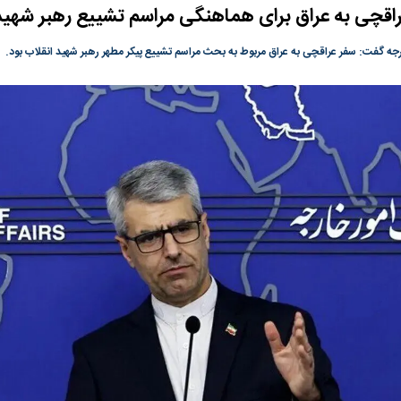
راقچی به عراق برای هماهنگی مراسم تشییع رهبر شهید
گونی رژیم و
مطالعه رفتار هیستریک صدا و سیما علیه
در وزارت نفت «ر
بیر نشد؟ | پشت
کمپین نه به اعدام
پاسخگویی احساس 
جه گفت: سفر عراقچی به عراق مربوط به بحث مراسم تشییع پیکر مطهر رهبر شهید انقلاب بود.
ه تجارت پهپاد‌ ۱۵۰۰ دلاری که
نفت وزیر است و ت
حساب آنها می‌رود
رصد شوند
به بورس
پرواز ۱۰۰ هزار واحدی شاخص کل بورس
بورس تهران رکور