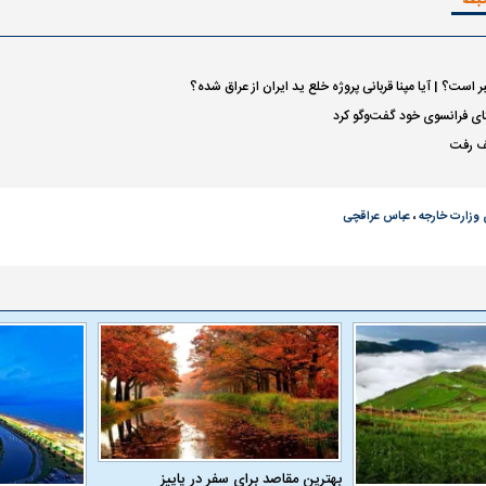
 ناشناس که
مرگ دلخراش دختر ۱۸ ساله بر اثر برق
گرفتگی
کشته شدند
ر است؟ | آیا مپنا قربانی پروژه خلع ید ایران از عراق شده؟
ای فرانسوی خود گفت‌و‌گو کرد
ف رفت
وزارت خارجه
،
عباس عراقچی
لال منتفی شد؛
ابهام بزرگ درباره قرارداد یاسر آسانی؛
پرسپولیس در انتظ
انتخاب تیم جدید
اولین چالش حقوقی استقلال
پیش از شروع لیگ
بهترین مقاصد برای سفر در پاییز