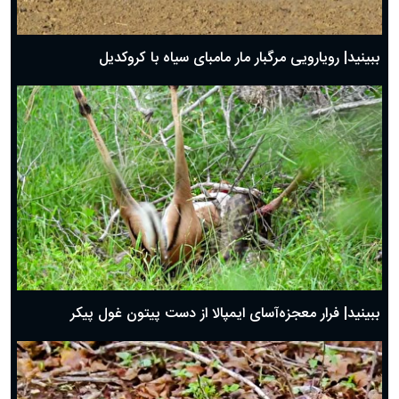
ببینید| رویارویی مرگبار مار مامبای سیاه با کروکدیل
ببینید| فرار معجزه‌آسای ایمپالا از دست پیتون غول پیکر