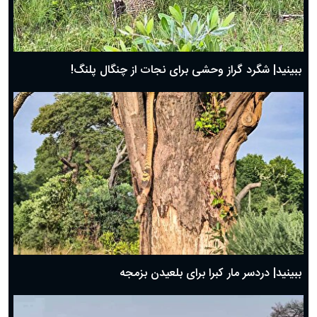
ببینید| شگرد گراز وحشی برای نجات از چنگال پلنگ!
ببینید| دردسر مار کبرا برای بلعیدن بزمجه