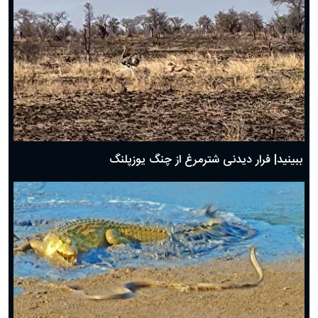
ببینید| فرار دیدنی شترمرغ از چنگ یوزپلنگ