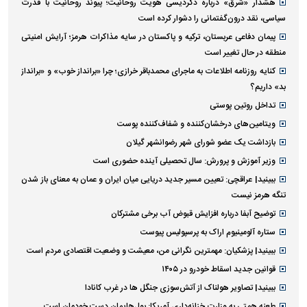
هشدار «شرق» درباره دگردیسی هویت روحانیت؛ پیوند روحانیت با قدرت
سیاسی، نقد درون‌گفتمانی را دشوار کرده است
پیمان دفاعی عربستان، ترکیه و پاکستان در سایه مذاکرات هرمز؛ آرایش امنیتی
منطقه در حال تغییر است
کنایه روزنامه اطلاعات به ماجرای محمدباقر خرازی؛ چرا «برانداز خوب» و «برانداز
بد» داریم؟
تداخل روتین پوستی
ویتامین‌های درخشان‌کننده و شفاف‌کننده پوست
بازداشت یک عضو شورای شهر رضوانشهر گیلان
وزیر آموزش و پرورش: سال تحصیلی آینده حضوری است
ببینید| عراقچی: تعیین مسیر جدید دریایی میان ایران و عمان به معنای باز شدن
تنگه هرمز نیست
توضیح آبفا درباره افزایش قبوض آب برخی مشترکان
ستاره آلومینیوم اراک به پرسپولیس پیوست
ببینید| پزشکیان: مهمترین نگرانی من، معیشت و وضعیت اقتصادی مردم است
قوانین جدید اسقاط خودرو در ۱۴۰۵
ببینید| تصاویر هولناک از آتش‌سوزی جنگل ها در غرب کانادا
طعنه همتی به وزارت خزانه‌داری آمریکا: پول‌هایمان دست خودمان است