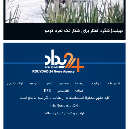
ببینید| شگرد کفتار برای شکار تک نفره کودو
تماس با ما
درباره ما
پیوندها
جستجو
آرشیو
آب و هوا
اوقات شرعی
خبرنامه
نظرسنجی
RSS
کلیه حقوق محفوظ است،استفاده از مطالب با ذکر منبع بلامانع است
info@rouydad24.ir
طراحی و تولید :
"ایران سامانه"