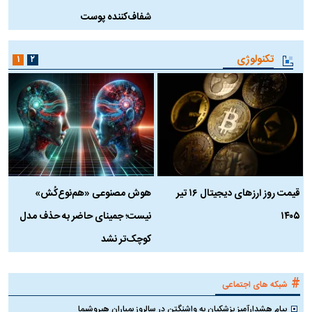
شفاف‌کننده پوست
ط
تکنولوژی
۱
۲
قیمت روز ارز‌های دیجیتال ۱۶ تیر
هوش مصنوعی «هم‌نوع‌کُش»
چ
۱۴۰۵
نیست؛ جمینای حاضر به حذف مدل
ک
کوچک‌تر نشد
#
شبکه های اجتماعی
پیام هشدارآمیز پزشکیان به واشنگتن در سالروز بمباران هیروشیما