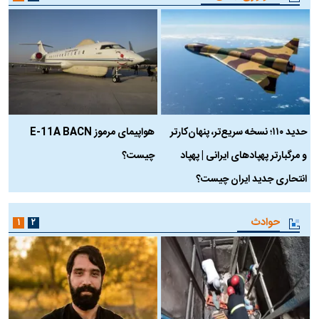
حدید ۱۱۰؛ نسخه سریع‌تر، پنهان‌کارتر
هواپیمای مرموز E-11A BACN
ف
و مرگبارتر پهپادهای ایرانی | پهپاد
چیست؟
م
انتحاری جدید ایران چیست؟
حوادث
۱
۲