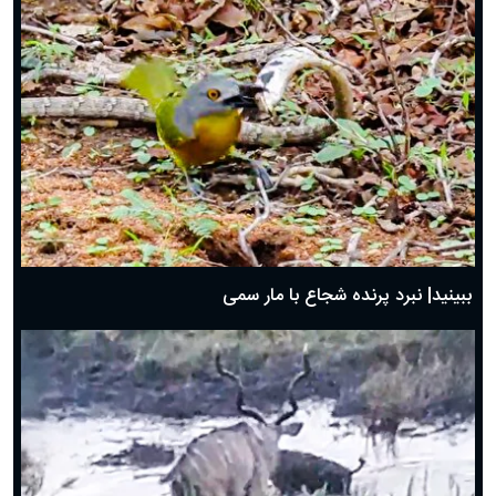
ببینید| نبرد پرنده شجاع با مار سمی