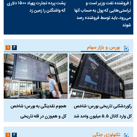
| فروشنده نفت وزیر است و
پشت پرده تجارت پهپاد‌ ۱۵۰۰ دلاری
تراستی‌هایی که پول به حساب آنها
که واشنگتن را زمین زد
می‌رود، باید توسط فروشنده رصد
شوند
بورس و بازار سهام
۱
۲
رکوردشکنی تاریخی بورس؛ شاخص
هجوم نقدینگی به بورس؛ شاخص
ب
کل وارد کانال ۵.۵ میلیون واحد شد
کل و هم‌وزن در قله تاریخی
تکنولوژی جنگی
۱
۲