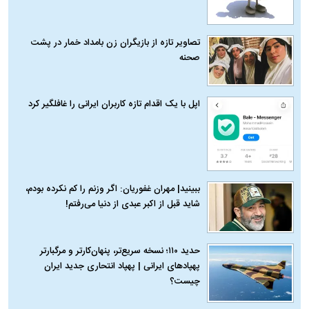
تصاویر تازه از بازیگران زن بامداد خمار در پشت
صحنه
اپل با یک اقدام تازه کاربران ایرانی را غافلگیر کرد
ببینید| مهران غفوریان: اگر وزنم را کم نکرده بودم،
شاید قبل از اکبر عبدی از دنیا می‌رفتم!
حدید ۱۱۰؛ نسخه سریع‌تر، پنهان‌کارتر و مرگبارتر
پهپادهای ایرانی | پهپاد انتحاری جدید ایران
چیست؟