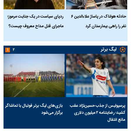
حادثه هولناک در پاساژ علاءالدین ۶
ردپای سیاست در یک جنایت مرموز؛
ج
نفر را راهی بیمارستان کرد
ماجرای قتل مداح معروف چیست؟
ب
ج
لیگ برتر
۱
۲
پرسپولیس از جذب حسین‌نژاد عقب
بازی‌های لیگ برتر فوتبال با تماشاگر
کشید؛ رضایتنامه ۲ میلیون دلاری
برگزار می‌شود
مانع انتقال