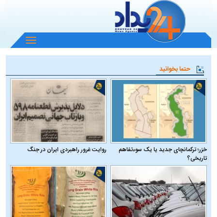
باز
و
بسته
حتما بخوانید
کردن
منو
خزر؛ ترکمانچای جدید یا یک سوءتفاهم
روایت غرور راهبردی ایران در جنگ
تاریخی؟