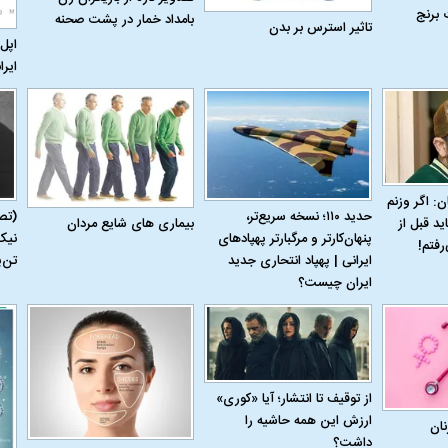
 برنج
بامداد خمار در پشت صحنه
تاثیر استرس بر بدن
اپل 
ایرا
ن: اگر وزنم
حدید ۱۱۰؛ نسخه سریع‌تر،
(تص
بیماری‌ های شایع مردان
ید قبل از
پنهان‌کارتر و مرگبارتر پهپادهای
نیک
رفتم!
ایرانی | پهپاد انتحاری جدید
تن‌
ایران چیست؟
از توقیف تا انتشار؛ آیا «کوری»
ارزش این همه حاشیه را
نان
داشت؟