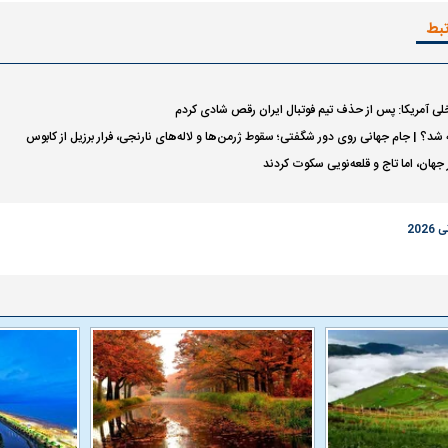
تبط
 ناشناس که
مرگ دلخراش دختر ۱۸ ساله بر اثر برق
گرفتگی
کشته شدند
خلی آمریکا: پس از حذف تیم فوتبال ایران رقص شادی کردم
شد؟ | جام جهانی روی دور شگفتی؛ سقوط ژرمن‌ها و لاله‌های نارنجی، فرار برزیل از کابوس
جهان، اما تاج و قلعه‌نویی سکوت کردند
202
لال منتفی شد؛
ابهام بزرگ درباره قرارداد یاسر آسانی؛
پرسپولیس در انتظ
انتخاب تیم جدید
اولین چالش حقوقی استقلال
پیش از شروع لیگ