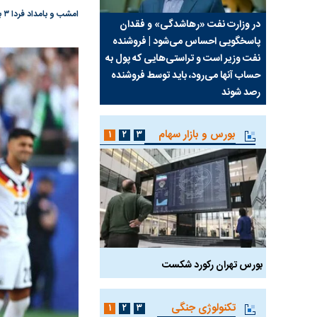
امشب و بامداد فردا ۳ بازی دیگر از مرحله یک‌شانزهم نهایی جام جهانی برگزار می‌شود.
سیما علیه
در وزارت نفت «رهاشدگی» و فقدان
چرا رویای آمریکایی سرن
پاسخگویی احساس می‌شود | فروشنده
نابودی محور مقاومت تع
نفت وزیر است و تراستی‌هایی که پول به
پرد
حساب آنها می‌رود، باید توسط فروشنده
واشنگتن را زمین زد
رصد شوند
بورس و بازار سهام
۱
۲
۳
بورس تهران رکورد شکست
سیگنال مثبت دیپلماسی 
تکنولوژی جنگی
۱
۲
۳