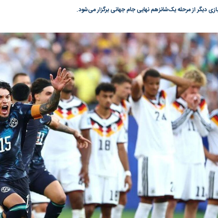
گونی رژیم و
مطالعه رفتار هیستریک صدا و سیما علیه
در وزارت نفت «ر
بیر نشد؟ | پشت
کمپین نه به اعدام
پاسخگویی احساس 
ه تجارت پهپاد‌ ۱۵۰۰ دلاری که
نفت وزیر است و ت
حساب آنها می‌رود
رصد شوند
به بورس
پرواز ۱۰۰ هزار واحدی شاخص کل بورس
بورس تهران رکور