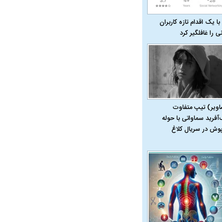
با یک اقدام تازه کاربران
نی را غافلگیر کرد
اویر) تیپ متفاوت
‌آفرید سماواتی با حوله
پوش در سریال کلاغ