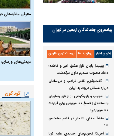
معرفی جاذبه‌های دی
پیاده‌روی جاماندگان اربعین در تهران
آخرین اخبار
پربازدید ها
پربحث ترین عناوین
دیدنی‌های ورسای؛ 
ببینید| پایان تلخ عشق امیر و فاطمه؛
داماد محبوب سندرم داون درگذشت
گفت‌وگوی تلفنی ترامپ و بن‌سلمان
درباره مسائل مربوط به ایران
گوناگون
عجیب و باورنکردنی از توافق رضاییان
با استقلال | فسخ ۱۰۰ میلیونی برای قرارداد
۱۰۰ میلیاردی!
منشأ صدای انفجار در قشم مشخص
شد
آمریکا تحریم‌های جدیدی علیه کوبا