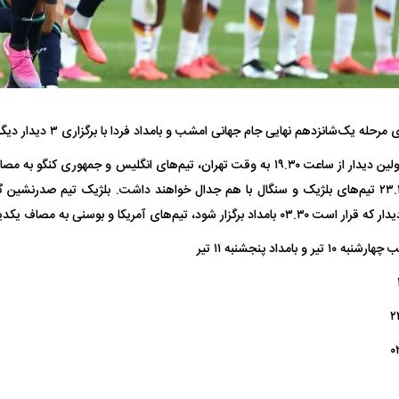
له یک‌شانزدهم نهایی جام جهانی امشب و بامداد فردا با برگزاری ۳ دیدار دیگر پیگیری می‌شود.
فضاپیمای «استارشیپ» ایلان ماسک
حدید ۱۱۰؛ نسخ
به گزارش فرارو، در اولین دیدار از ساعت ۱۹.۳۰ به وقت تهران، تیم‌های انگلیس و جم
چیست؟
مرگبارتر پهپادهای ا
بعدتر و از ساعت ۲۳.۳۰ تیم‌های بلژیک و سنگال با هم جدال خواهند داشت. بلژیک تیم صدرنش
جدید ایران چیست
ود، تیم‌های آمریکا و بوسنی به مصاف یکدیگر می‌روند.
و بامداد پنجشنبه ۱۱ تیر