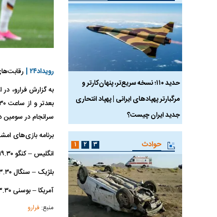
رویداد۲۴ |
رقابت‌های مرح
 ماسک
حدید ۱۱۰؛ نسخه سریع‌تر، پنهان‌کارتر و
هواپیمای مرموز E-11A BACN چیست؟
مرگبارتر پهپادهای ایرانی | پهپاد انتحاری
جدید ایران چیست؟
سرانجام در سومین دیدار که قرار است ۰۳.۳۰ بامداد برگزار ش
برنامه بازی‌های امشب چهارشنبه ۱۰ تیر 
حوادث
۱
۲
۳
انگلیس – کنگو ۱۹.۳۰
بلژیک – سنگال ۲۳.۳۰
آمریکا – بوسنی ۰۳.۳۰
منبع:
فرارو