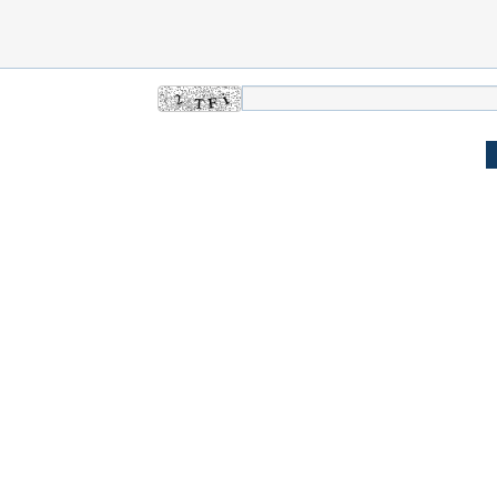
 حجازی درباره
ببینید| انیمیشن لگویی حمله به کویت با
ببینید| نظر متفاو
جنگنده اف-۵
گوگوش خبرساز ش