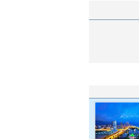
واژگونی مرگبار سمند در اصفهان | ۴ نفر
عکس| ماجرای کشف جسد ناشناس که
توسط حیوانات خورده شد
ار سه خرید کلیدی
پیشنهاد ۱۳۲میلیاردی رامین رضاییان به
بازگشت اندو
استقلال
هافبک گابنی