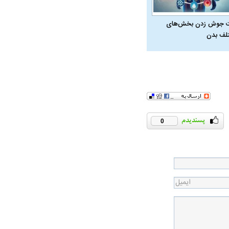
 جوش زدن بخش‌های
لف بدن
0
در دوران قاجار چگونه
مردی که سر خم نکرد؟ | غلامرضا تختی و
مرصاد و ال
حکومت پهلوی