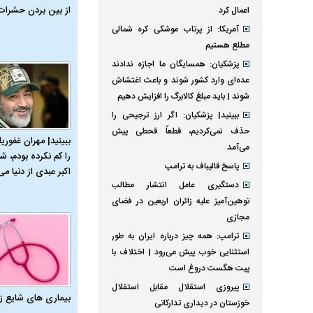
از بین بردن حشرات
اعمال کرد
آمریکا: از پرتاب موشکی کره شمالی
مطلع هستیم
پزشکیان: همسایگان ما اجازه ندادند
عده‌ای وارد کشور شوند و باعث اغتشاش
شوند | باید مبلغ کالابرگ را افزایش دهیم
ببینید| پزشکیان: اگر ارز ترجیحی را
حذف نمی‌کردیم، قطعاً قحطی پیش
ببینید| مهران غفوریا
می‌آمد
را کم نکرده بودم، شا
پاسخ قالیباف به ترامپ
اکبر عبدی از دنیا می‌
دستگیری عامل انتشار مطالب
توهین‌آمیز علیه زائران اربعین در فضای
مجازی
ترامپ: همه چیز درباره ایران به طور
استثنایی خوب پیش می‌رود | اختلاف با
پیت هگست دروغ است
پیروزی استقلال مقابل استقلال
بیماری‌ های شایع ز
خوزستان در دیداری تدارکاتی