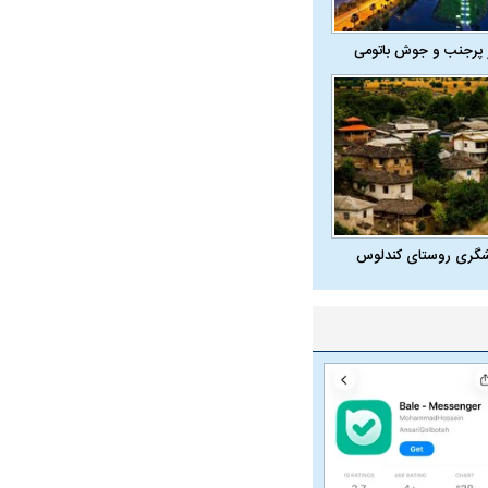
 پرجنب و جوش باتومی
شگری روستای کندلوس