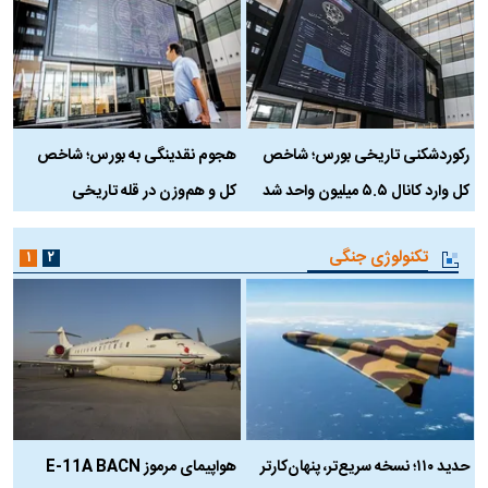
رکوردشکنی تاریخی بورس؛ شاخص
هجوم نقدینگی به بورس؛ شاخص
ب
کل وارد کانال ۵.۵ میلیون واحد شد
کل و هم‌وزن در قله تاریخی
تکنولوژی جنگی
۱
۲
حدید ۱۱۰؛ نسخه سریع‌تر، پنهان‌کارتر
هواپیمای مرموز E-11A BACN
ف