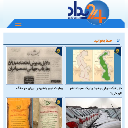
باز
و
بسته
حتما بخوانید
کردن
منو
خزر؛ ترکمانچای جدید یا یک سوءتفاهم
روایت غرور راهبردی ایران در جنگ
تاریخی؟