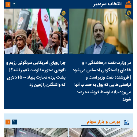
انتخاب سردبیر
۱
۲
در وزارت نفت «رهاشدگی» و
چرا رویای آمریکایی سرنگونی رژیم و
فقدان پاسخگویی احساس می‌شود
نابودی محور مقاومت تعبیر نشد؟ |
| فروشنده نفت وزیر است و
پشت پرده تجارت پهپاد‌ ۱۵۰۰ دلاری
تراستی‌هایی که پول به حساب آنها
که واشنگتن را زمین زد
می‌رود، باید توسط فروشنده رصد
شوند
بورس و بازار سهام
۱
۲