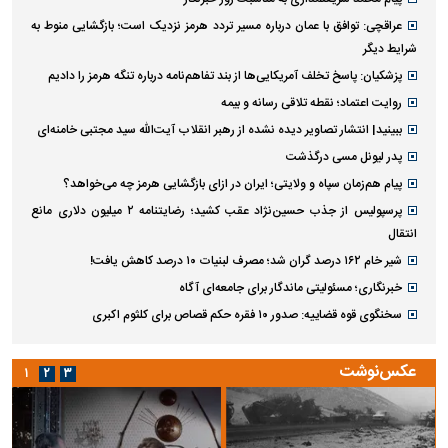
عراقچی: توافق با عمان درباره مسیر تردد هرمز نزدیک است؛ بازگشایی منوط به
شرایط دیگر
پزشکیان: پاسخ تخلف آمریکایی‌ها از بند تفاهم‌نامه درباره تنگه هرمز را دادیم
روایت اعتماد؛ نقطه تلاقی رسانه و بیمه
ببینید| انتشار تصاویر دیده نشده از رهبر انقلاب آیت‌الله سید مجتبی خامنه‌ای
پدر لیونل مسی درگذشت
پیام هم‌زمان سپاه و ولایتی؛ ایران در ازای بازگشایی هرمز چه می‌خواهد؟
پرسپولیس از جذب حسین‌نژاد عقب کشید؛ رضایتنامه ۲ میلیون دلاری مانع
انتقال
شیر خام ۱۶۲ درصد گران شد؛ مصرف لبنیات ۱۰ درصد کاهش یافت!
خبرنگاری؛ مسئولیتی ماندگار برای جامعه‌ای آگاه
سخنگوی قوه قضاییه: صدور ۱۰ فقره حکم قصاص برای کلثوم اکبری
عکس‌نوشت
۱
۲
۳