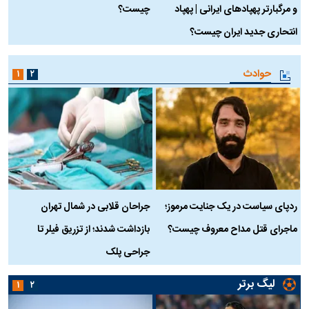
و مرگبارتر پهپادهای ایرانی | پهپاد
چیست؟
م
انتحاری جدید ایران چیست؟
حوادث
۱
۲
ردپای سیاست در یک جنایت مرموز؛
جراحان قلابی در شمال تهران
ماجرای قتل مداح معروف چیست؟
بازداشت شدند؛ از تزریق فیلر تا
س
جراحی پلک
د
لیگ برتر
۱
۲