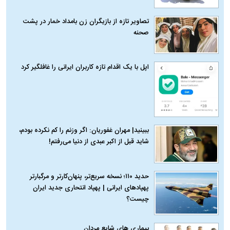
تصاویر تازه از بازیگران زن بامداد خمار در پشت
صحنه
اپل با یک اقدام تازه کاربران ایرانی را غافلگیر کرد
ببینید| مهران غفوریان: اگر وزنم را کم نکرده بودم،
شاید قبل از اکبر عبدی از دنیا می‌رفتم!
حدید ۱۱۰؛ نسخه سریع‌تر، پنهان‌کارتر و مرگبارتر
پهپادهای ایرانی | پهپاد انتحاری جدید ایران
چیست؟
بیماری‌ های شایع مردان