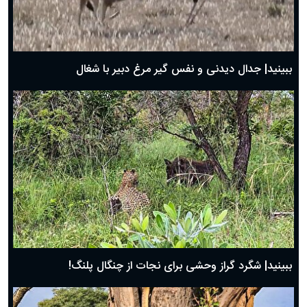
دعای روز اول ماه مبارک رمضان، ۳۰ بهمن ۱۴۰۴
حضرت زینب(س) چگونه از دنیا رفت؟
بهترین پیامک تبریک روز پدر ۱۴۰۴؛ جملات زیبا و صمیمانه
روز پدر ۱۴۰۴ چه روزی است؟
ببینید| جدال دیدنی و نفس گیر مرغ دبیر با شغال
ببینید| شگرد گراز وحشی برای نجات از چنگال پلنگ!