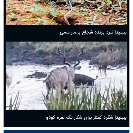
ببینید| نبرد پرنده شجاع با مار سمی
ببینید| شگرد کفتار برای شکار تک نفره کودو