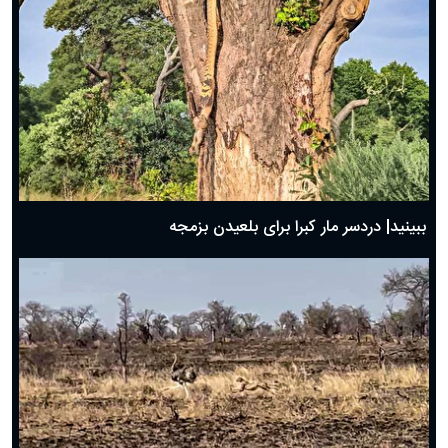
ببینید| دردسر مار کبرا برای بلعیدن بزمجه