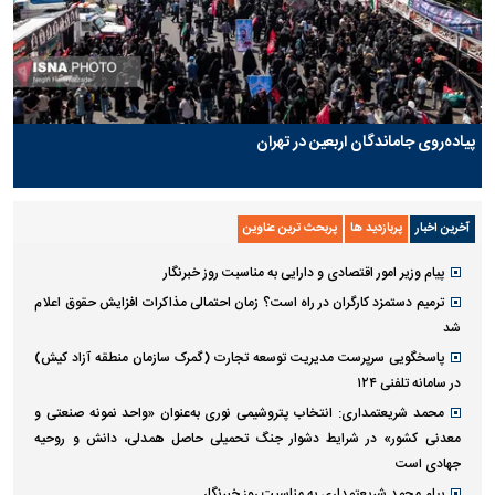
پیاده‌روی جاماندگان اربعین در تهران
آخرین اخبار
پربازدید ها
پربحث ترین عناوین
پیام وزیر امور اقتصادی و دارایی به مناسبت روز خبرنگار
ترمیم دستمزد کارگران در راه است؟ زمان احتمالی مذاکرات افزایش حقوق اعلام
شد
پاسخگویی سرپرست مدیریت توسعه تجارت (گمرک سازمان منطقه آزاد کیش)
در سامانه تلفنی ۱۲۴
محمد شریعتمداری: انتخاب پتروشیمی نوری به‌عنوان «واحد نمونه صنعتی و
معدنی کشور» در شرایط دشوار جنگ تحمیلی حاصل همدلی، دانش و روحیه
جهادی است
پیام محمد شریعتمداری به مناسبت روز خبرنگار