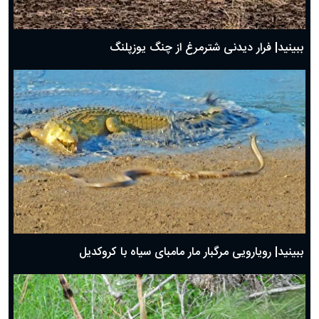
ببینید| فرار دیدنی شترمرغ از چنگ یوزپلنگ
ببینید| رویارویی مرگبار مار مامبای سیاه با کروکدیل