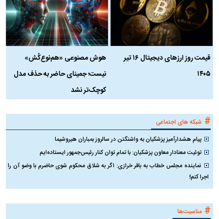
قیمت روز ارز‌های دیجیتال ۱۶ تیر
هوش مصنوعی «هم‌نوع‌کُش»
چ
۱۴۰۵
نیست؛ جمینای حاضر به حذف مدل
ک
کوچک‌تر نشد
#
شبکه های اجتماعی
پیام هشدارآمیز پزشکیان به واشنگتن در سالروز بمباران هیروشیما
توئیت معنادار معاون پزشکیان: با تمام توان کنار رئیس‌جمهور ایستاده‌ایم
نماینده مجلس خطاب به باقر خرازی: اگر به شلاق محکوم شوی حاضرم با وضو آن را
اجرا کنم!
#
مناسبت‌ها