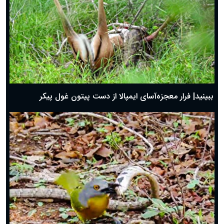
ببینید| فرار معجزه‌آسای ایمپالا از دست پیتون غول پیکر