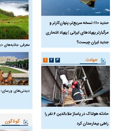
 ماسک
حدید ۱۱۰؛ نسخه سریع‌تر، پنهان‌کارتر و
هواپیمای مرموز E-11A BACN چیست؟
مرگبارتر پهپادهای ایرانی | پهپاد انتحاری
جدید ایران چیست؟
معرفی جاذبه‌های دی
حوادث
۱
۲
۳
دیدنی‌های ورسای؛ 
بازداشت
حادثه هولناک در پاساژ علاءالدین ۶ نفر را
ردپای سیاست در یک جنا
گوناگون
پلک
راهی بیمارستان کرد
ماجرای قتل مداح معر