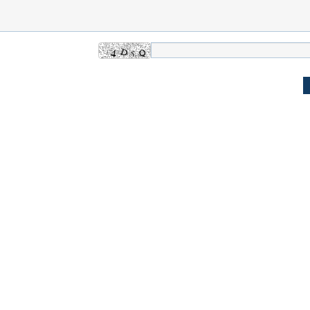
ندی از داخل حمام
ببینید| ونس: ایرانیان به ما گفته‌اند که
ببینید| سیاستمدار 
هیچ برنامه‌ای برای بستن تنگه هرمز
به جلسه پیوست!
ندارند
علت تنگی نفس و راه های درمان آن
دلیل علاقه برخی اف
چیست؟