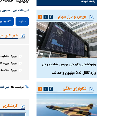
ببینید| قلعه ن
رصد شوند
امیر قلعه نویی، سرمربی 
بورس و بازار سهام
۱
۲
۳
دانلود
کد ویدیو
خبر های مر
ببینید| خاطره
ببینید| ورود کا
رکوردشکنی تاریخی بورس؛ شاخص کل
هجوم نقدینگی به بورس
ببینید| خلاصه بازی فرانسه 
وارد کانال ۵.۵ میلیون واحد شد
هم‌وزن در قله تاریخی
برچسب ها:
امیر قلعه
تکنولوژی جنگی
۱
۲
۳
گردشگری