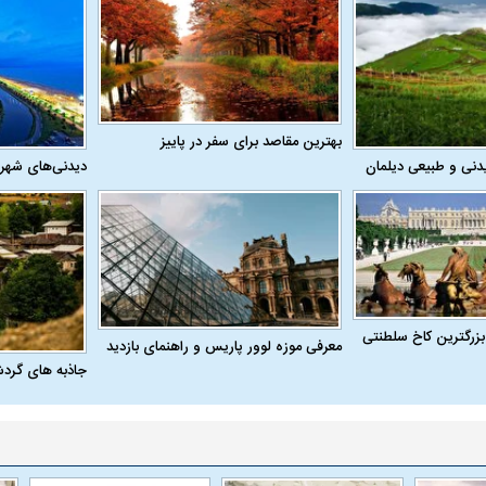
فضاپیمای «استارشیپ» ایلان ماسک
حدید ۱۱۰؛ نسخ
چیست؟
مرگبارتر پهپادهای ا
بهترین مقاصد برای سفر در پاییز
جدید ایران چیست
دنی و طبیعی دیلمان
دیدنی‌های شهر
بزرگترین کاخ سلطنتی
معرفی موزه لوور پاریس و راهنمای بازدید
جاذبه های گرد
یت مرموز؛
جراحان قلابی در شمال تهران بازداشت
وف چیست؟
شدند؛ از تزریق فیلر تا جراحی پلک
راهی بیمارستان کر