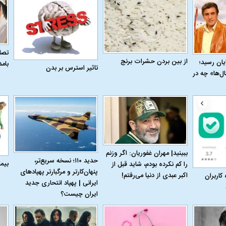
تصاو
از بین بردن حشرات برنج
به پایان رسید؛
بام
تاثیر استرس بر بدن
ل‌ها» چه در
ل با تماشاگر
رقم نجومی رضایتنامه مدافع موردنظر
دو خرید جدید پرس
پرسپولیس لو رفت
امضای قرارداد امر
ببینید| مهران غفوریان: اگر وزنم
حدید ۱۱۰؛ نسخه سریع‌تر،
بیم
را کم نکرده بودم، شاید قبل از
پنهان‌کارتر و مرگبارتر پهپادهای
اکبر عبدی از دنیا می‌رفتم!
 کاربران
ایرانی | پهپاد انتحاری جدید
ایران چیست؟