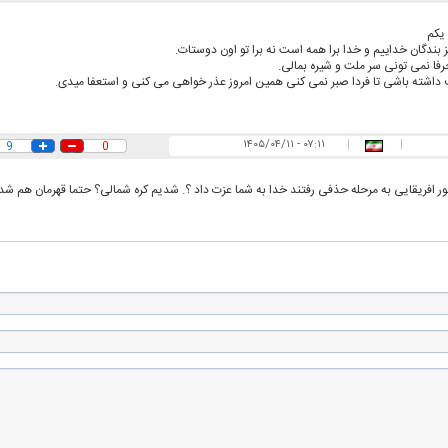
یکم
ز بندگان خداییم و خدا برا همه است نه برا تو اون دوستات.
 حرفا نمی تونی سر ملت و شیره بمالی.
رف داشته باشی تا فردا صبر نمی کنی همین امروز عذر خواهی می کنی و استعفا میدی.
۰۷:۱۱ - ۱۴۰۵/۰۴/۱۱
|
|
9
0
ور افریقایی به مرحله حذفی رفتند خدا به شما عزت داد ؟. شدیم کره شمالی؟ حتما قهرمان هم شد
اسی یک سلسله |
ریشه‌های عزاداری ماه محرم در فرهنگ
عزاداری ماه محرم 
ی شاه در ایران
و تاریخ ایران
انجام می‌شد؟