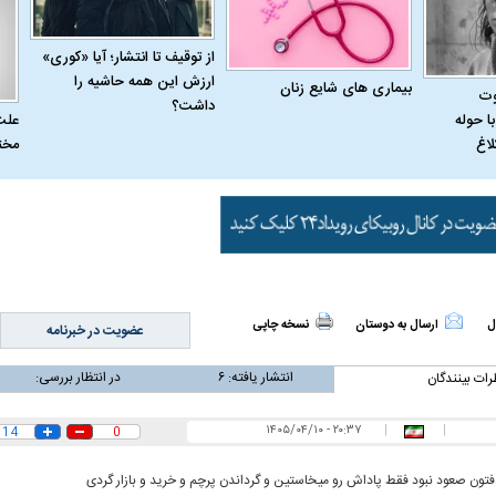
از توقیف تا انتشار؛ آیا «کوری»
ارزش این همه حاشیه را
بیماری‌ های شایع زنان
وت
داشت؟
علت
ا حوله
مخت
لاغ
ل
ارسال به دوستان
نسخه چاپی
عضویت در خبرنامه
انتشار یافته:
۶
در انتظار بررسی:
رات بینندگان
۲۰:۳۷ - ۱۴۰۵/۰۴/۱۰
|
|
14
0
ون صعود نبود فقط پاداش رو میخاستین و گرداندن پرچم و خرید و بازار گردی