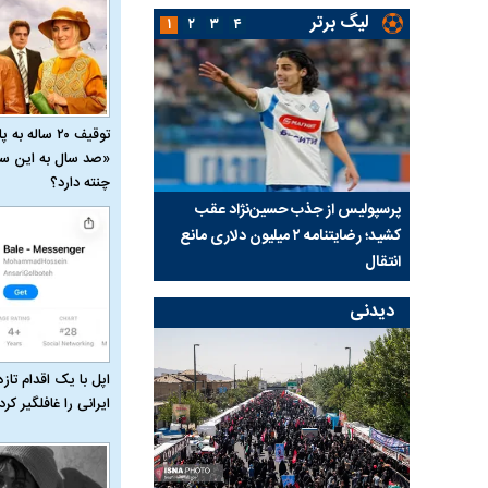
لیگ برتر
۱
۲
۳
۴
توقیف ۲۰ ساله 
«صد سال به این سا
چنته دارد؟
ی شد؛
پرسپولیس از جذب حسین‌نژاد عقب
بازی‌های لیگ برتر فوتبا
کشید؛ رضایتنامه ۲ میلیون دلاری مانع
برگزار می‌شود
انتقال
دیدنی
اپل با یک اقدام تازه
ایرانی را غافلگیر کرد