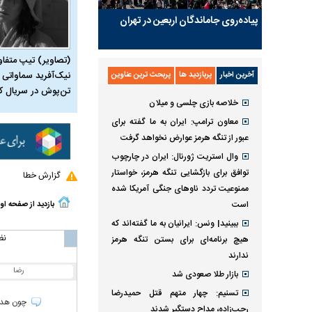
پیاده‌روی جاماندگان اربعین در تهران
(تصاویر) تیپ متفا
نیک‌آفرید سماواتی ب
آخرین اخبار
پربازدید ها
پربحث ترین عناوین
تن‌پوش در سریال ک
خلاصه بازی چلسی و میلان
معاون ترامپ: ایران به ما گفته برای
عبور از تنگه هرمز عوارض نخواهد گرفت
وال استریت ژورنال: ایران در چارچوب
توافق برای بازگشایی تنگه هرمز، خواستار
گزارش خطا
ممنوعیت تردد ناو‌های جنگی آمریکا شده
است
بازدید از صفحه او
ببینید| ونس: ایرانیان به ما گفته‌اند که
نظ
هیچ برنامه‌ای برای بستن تنگه هرمز
ندارند
رضا
بازار طلا صعودی شد
تسنیم: چهار متهم قتل حمیدرضا
چون هدفت
رجب‌زاده، مداح دستگیر شدند