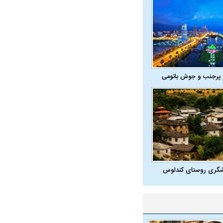
ه سریع‌تر، پنهان‌کارتر و
هواپیمای مرموز E-11A BACN چیست؟
یرانی | پهپاد انتحاری
؟
 پرجنب و جوش باتومی
شگری روستای کندلوس
حادثه هولناک در پاساژ علاءالدین ۶ نفر را
ردپای سیاست در یک جنایت مرموز؛
د
ماجرای قتل مداح معروف چیست؟