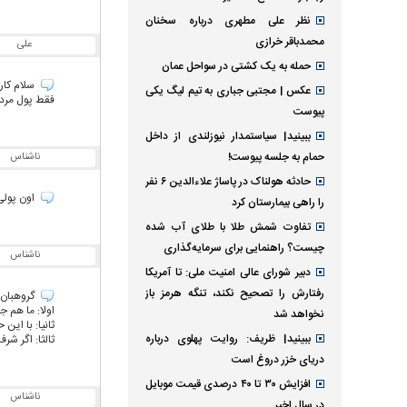
نظر علی مطهری درباره سخنان
محمدباقر خرازی
علی
حمله به یک کشتی در سواحل عمان
سلام کارز
عکس | مجتبی جباری به تیم لیگ یکی
فقط پول مردم
پیوست
ببینید| سیاستمدار نیوزلندی از داخل
حمام به جلسه پیوست!
ناشناس
حادثه هولناک در پاساژ علاءالدین ۶ نفر
اون پولی
را راهی بیمارستان کرد
تفاوت شمش طلا با طلای آب شده
چیست؟ راهنمایی برای سرمایه‌گذاری
ناشناس
دبیر شورای عالی امنیت ملی: تا آمریکا
رفتارش را تصحیح نکند، تنگه هرمز باز
گروهبان 
اولا: ما هم ج
نخواهد شد
ثانیا: با این
ببینید| ظریف: روایت پهلوی درباره
ثالثا: اگر ش
دریای خزر دروغ است
افزایش ۳۰ تا ۴۰ درصدی قیمت موبایل
ناشناس
در سال اخیر