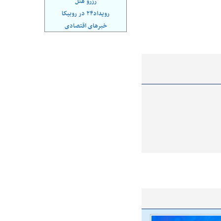
رزرو هتل
رویداد۲۴ در روبیکا
خبرهای اقتصادی
ی بورس؛ شاخص کل
هجوم نقدینگی به بورس؛ شاخص کل و
هم‌وزن در قله تاریخی