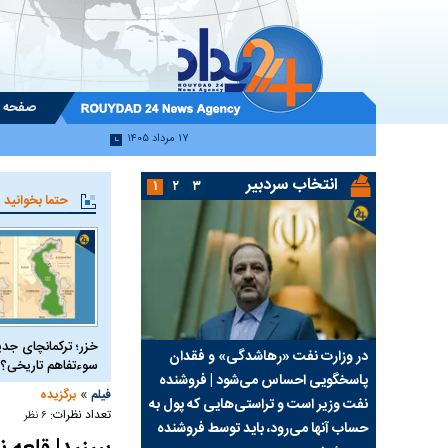
صفحه 
۱۷ مرداد ۱۴۰۵
انتخاب سردبیر
۱
۲
۳
حتما بخوانید
خزر؛ ترکمانچای جدی
سیما علیه
در وزارت نفت «رهاشدگی» و فقدان
چرا رویای آمریکایی سرن
سوءتفاهم تاریخی؟
پاسخگویی احساس می‌شود | فروشنده
نابودی محور مقاومت تع
»
فیلم
برگزیده
نفت وزیر است و تراستی‌هایی که پول به
پرد
تعداد نظرات:
۶ نظر
حساب آنها می‌رود، باید توسط فروشنده
واشنگتن را زمین زد