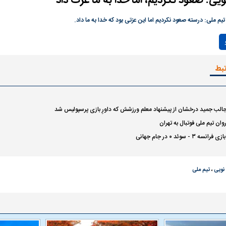
ویی: صعود نکردیم، اما خدا به ما عزت داد
رصد شوند
تیم ملی: درسته صعود نکردیم اما این عزتی بود که خدا به ما داد.
Play
Video
تبط
 جالب جمید درخشان از پیشنهاد معلم ورزشش که داورِ بازی پرسپولیس شد
روان تیم ملی فوتبال به تهران
؛ شاخص کل و
بورس تهران رکورد شکست
رکوردشکنی تاریخ
۳ - سوئد ۰ در جام جهانی
وارد کانال ۵.۵ میلیون واحد شد
 نویی
،
تیم ملی