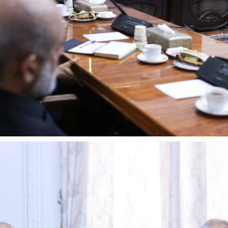
 ناشناس که
مرگ دلخراش دختر ۱۸ ساله بر اثر برق
گرفتگی
کشته شدند
لال منتفی شد؛
ابهام بزرگ درباره قرارداد یاسر آسانی؛
پرسپولیس در انتظ
انتخاب تیم جدید
اولین چالش حقوقی استقلال
پیش از شروع لیگ