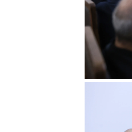
واژگونی مرگبار سمند در اصفهان | ۴ نفر
عکس| ماجرای کشف جسد ناشناس که
توسط حیوانات خورده شد
ار سه خرید کلیدی
پیشنهاد ۱۳۲میلیاردی رامین رضاییان به
بازگشت اندو
استقلال
هافبک گابنی