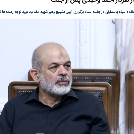
 از سردار احمد وحیدی پس از جنگ
گونی رژیم و
مطالعه رفتار هیستریک صدا و سیما علیه
در وزارت نفت «ر
ده سپاه پاسداران در جلسه ستاد برگزاری آیین تشییع رهبر شهید انقلاب، مورد توجه رسانه‌ها ق
بیر نشد؟ | پشت
کمپین نه به اعدام
پاسخگویی احساس 
ه تجارت پهپاد‌ ۱۵۰۰ دلاری که
نفت وزیر است و ت
حساب آنها می‌رود
رصد شوند
به بورس
پرواز ۱۰۰ هزار واحدی شاخص کل بورس
بورس تهران رکور