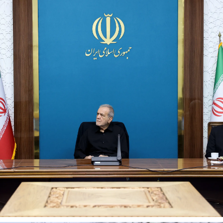
 حجازی درباره
ببینید| انیمیشن لگویی حمله به کویت با
ببینید| نظر متفاو
جنگنده اف-۵
گوگوش خبرساز ش
علت تنگی نفس و راه های درمان آن
دلیل علاقه برخی اف