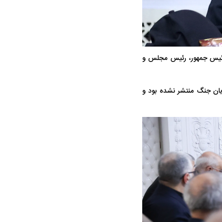
 رئیس جمهور، رئیس مجلس و
ه سریع‌تر، پنهان‌کارتر و
هواپیمای مرموز E-11A BACN چیست؟
یان جنگ منتشر نشده بود و
یرانی | پهپاد انتحاری
؟