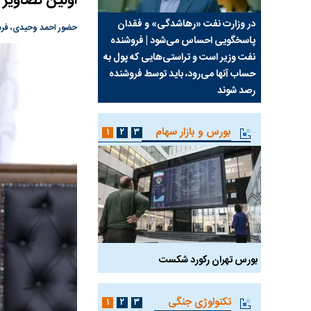
اولین تصاویر
سیما علیه
در وزارت نفت «رهاشدگی» و فقدان
چرا رویای آمریکایی سرن
حضور احمد وحیدی، فرمان
پاسخگویی احساس می‌شود | فروشنده
نابودی محور مقاومت تع
نفت وزیر است و تراستی‌هایی که پول به
پرد
حساب آنها می‌رود، باید توسط فروشنده
واشنگتن را زمین زد
رصد شوند
بورس و بازار سهام
۱
۲
۳
بورس تهران رکورد شکست
سیگنال مثبت دیپلماسی 
تکنولوژی جنگی
۱
۲
۳