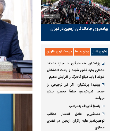
پیاده‌روی جاماندگان اربعین در تهران
آخرین اخبار
پربازدید ها
پربحث ترین عناوین
پزشکیان: همسایگان ما اجازه ندادند
عده‌ای وارد کشور شوند و باعث اغتشاش
شوند | باید مبلغ کالابرگ را افزایش دهیم
ببینید| پزشکیان: اگر ارز ترجیحی را
حذف نمی‌کردیم، قطعاً قحطی پیش
می‌آمد
پاسخ قالیباف به ترامپ
دستگیری عامل انتشار مطالب
توهین‌آمیز علیه زائران اربعین در فضای
مجازی