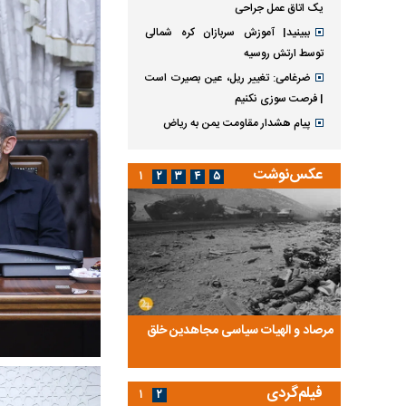
یک اتاق عمل جراحی
ببینید| آموزش سربازان کره شمالی
توسط ارتش روسیه
ضرغامی: تغییر ریل، عین بصیرت است
| فرصت سوزی نکنیم
پیام هشدار مقاومت یمن به ریاض
عکس‌نوشت
۱
۲
۳
۴
۵
ضا تختی و
مرصاد و الهیات سیاسی مجاهدین خلق
آخرین پرده از حیات سی
روایتی از آخرین مصاحبه‌
فیلم‌گردی
۱
۲