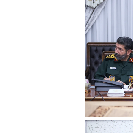
در دوران قاجار چگونه
مردی که سر خم نکرد؟ | غلامرضا تختی و
مرصاد و ال
حکومت پهلوی