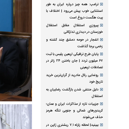
ترامپ: همه چیز درباره ایران به طور
استثنایی خوب پیش می‌رود | اختلاف با
پیت هگست دروغ است
پیروزی استقلال مقابل استقلال
خوزستان در دیداری تدارکاتی
انفجار در حومه دمشق چند کشته و
زخمی برجا گذاشت
پایان طرح ترافیکی اربعین پلیس با ثبت
۶۷ میلیون تردد | جان باختن ۲۴ زائر در
تصادفات اربعینی
رونمایی رئال مادرید از گران‌ترین خرید
تاریخ خود
دلیل منتفی شدن بازگشت رضاییان به
استقلال
جزییات تازه از مذاکرات ایران و عمان؛
کریدورهای شمالی و جنوبی تنگه هرمز
حذف می‌شوند
ببینید| لحظه زلزله ۷.۱ ریشتری ژاپن در