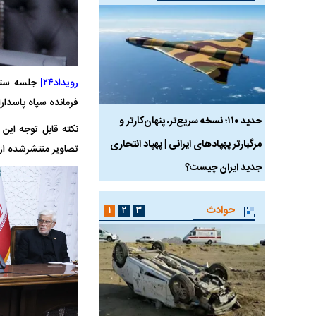
رویداد۲۴|
جلسه ستاد
فرمانده سپاه پاسدارا
 ماسک
حدید ۱۱۰؛ نسخه سریع‌تر، پنهان‌کارتر و
هواپیمای مرموز E-11A BACN چیست؟
نکته قابل توجه ای
مرگبارتر پهپادهای ایرانی | پهپاد انتحاری
تصاویر منتشرشده از
جدید ایران چیست؟
حوادث
۱
۲
۳