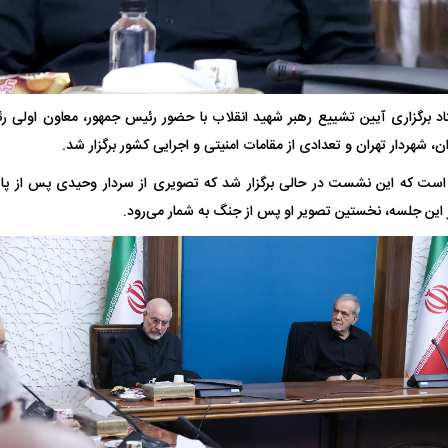
 برگزاری آیین تشییع رهبر شهید انقلاب با حضور رئیس جمهور، معاون اولی
ن، شهردار تهران و تعدادی از مقامات امنیتی و اجرایی کشور برگزار شد.
فضاپیمای «استارشیپ» ایلان ماسک
حدید ۱۱۰؛ نسخ
ن است که این نشست در حالی برگزار شد که تصویری از سردار وحیدی پس از پا
چیست؟
مرگبارتر پهپادهای ا
 این جلسه، نخستین تصویر او پس از جنگ به شمار می‌رود.
جدید ایران چیست