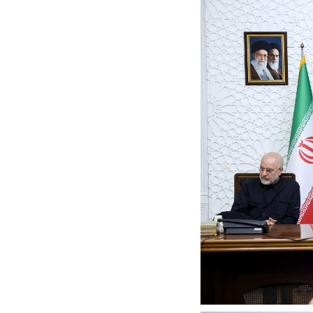
ت سینا حجازی درباره
د
راد به فال و طالع‌بینی
تاثیر استرس بر بدن