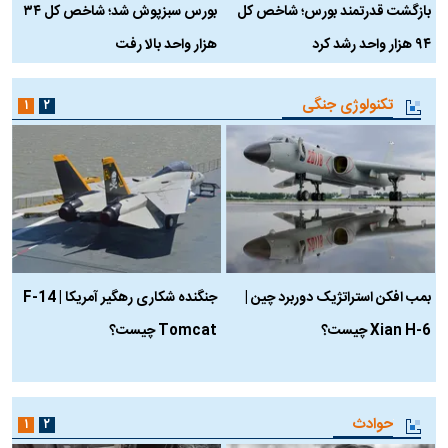
بازگشت قدرتمند بورس؛ شاخص کل
بورس سبزپوش شد؛ شاخص کل ۳۴
ر
۹۴ هزار واحد رشد کرد
هزار واحد بالا رفت
م
تکنولوژی جنگی
۱
۲
بمب افکن استراتژیک دوربرد چین |
جنگنده شکاری رهگیر آمریکا | F-14
Xian H-6 چیست؟
Tomcat چیست؟
و
ا
حوادث
۱
۲