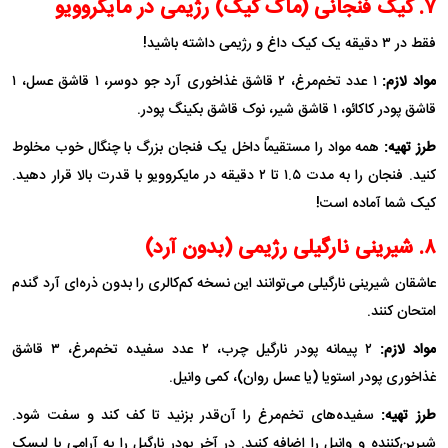
۷. کیک فنجانی (ماگ کیک) رژیمی در مایکروویو
فقط در ۳ دقیقه یک کیک داغ و رژیمی داشته باشید!
مواد لازم:
۱ عدد تخم‌مرغ، ۲ قاشق غذاخوری آرد جو دوسر، ۱ قاشق عسل، ۱
قاشق پودر کاکائو، ۱ قاشق شیر، نوک قاشق بکینگ پودر.
طرز تهیه:
همه مواد را مستقیماً داخل یک فنجان بزرگ با چنگال خوب مخلوط
کنید. فنجان را به مدت ۱.۵ تا ۲ دقیقه در مایکروویو با قدرت بالا قرار دهید.
کیک شما آماده است!
۸. شیرینی نارگیلی رژیمی (بدون آرد)
عاشقان شیرینی نارگیلی می‌توانند این نسخه کم‌کالری را بدون ذره‌ای آرد گندم
امتحان کنند.
مواد لازم:
۲ پیمانه پودر نارگیل چرب، ۲ عدد سفیده تخم‌مرغ، ۳ قاشق
غذاخوری پودر استویا (یا عسل روان)، کمی وانیل.
طرز تهیه:
سفیده‌های تخم‌مرغ را آن‌قدر بزنید تا کف کند و سفت شود.
شیرین‌کننده و وانیل را اضافه کنید. در آخر پودر نارگیل را به آرامی با لیسک