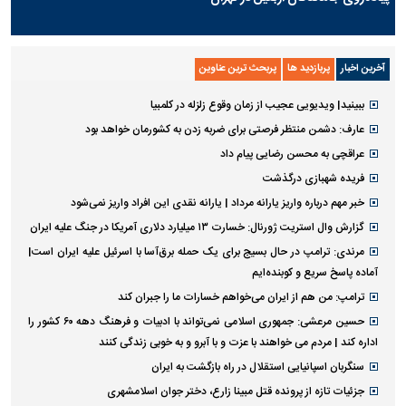
آخرین اخبار
پربازدید ها
پربحث ترین عناوین
ببینید| ویدیویی عجیب از زمان وقوع زلزله در کلمبیا
عارف: دشمن منتظر فرصتی برای ضربه زدن به کشورمان خواهد بود
عراقچی به محسن رضایی پیام داد
فریده شهبازی درگذشت
خبر مهم درباره واریز یارانه مرداد | یارانه نقدی این افراد واریز نمی‌شود
گزارش وال استریت ژورنال: خسارت ۱۳ میلیارد دلاری آمریکا در جنگ علیه ایران
مرندی: ترامپ در حال بسیج برای یک حمله برق‌آسا با اسرئیل علیه ایران است|
آماده پاسخ سریع و کوبنده‌ایم
ترامپ: من هم از ایران می‌خواهم خسارات ما را جبران کند
حسین مرعشی: جمهوری اسلامی نمی‌تواند با ادبیات و فرهنگ دهه ۶۰ کشور را
اداره کند | مردم می خواهند با عزت و با آبرو و به خوبی زندگی کنند
سنگربان اسپانیایی استقلال در راه بازگشت به ایران
جزئیات تازه از پرونده قتل مبینا زارع، دختر جوان اسلامشهری