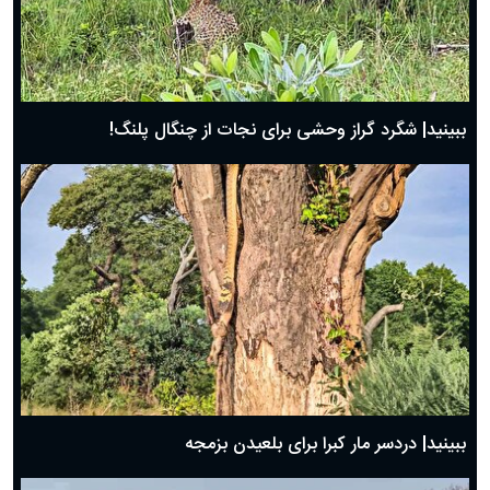
ببینید| شگرد گراز وحشی برای نجات از چنگال پلنگ!
ببینید| دردسر مار کبرا برای بلعیدن بزمجه