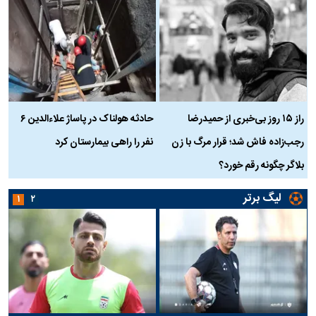
راز ۱۵ روز بی‌خبری از حمیدرضا
حادثه هولناک در پاساژ علاءالدین ۶
ر
رجب‌زاده فاش شد؛ قرار مرگ با زن
نفر را راهی بیمارستان کرد
م
بلاگر چگونه رقم خورد؟
لیگ برتر
۱
۲