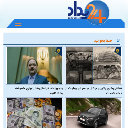
باز
و
بسته
حتما بخوانید
کردن
منو
نقاشی‌های بادپر و جدال بر سر دو روایت از
رنجبرزاده: تراستی‌ها را برای همیشه
دهه شصت
بخشکانیم