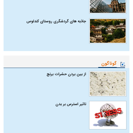
جاذبه های گردشگری روستای کندلوس
گوناگون
از بین بردن حشرات برنج
تاثیر استرس بر بدن