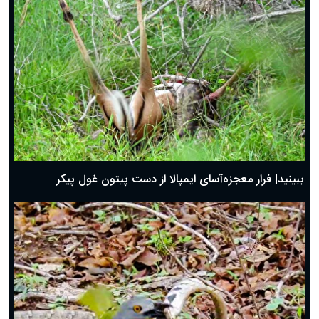
ببینید| فرار معجزه‌آسای ایمپالا از دست پیتون غول پیکر