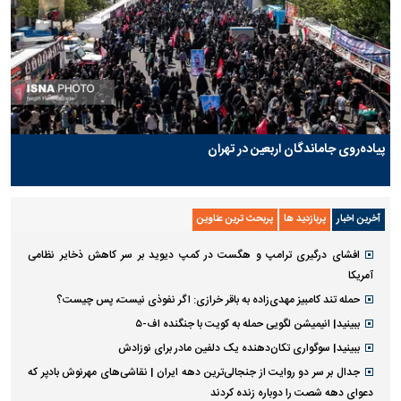
پیاده‌روی جاماندگان اربعین در تهران
آخرین اخبار
پربازدید ها
پربحث ترین عناوین
افشای درگیری ترامپ و هگست در کمپ دیوید بر سر کاهش ذخایر نظامی
آمریکا
حمله تند کامبیز مهدی‌زاده به باقر خرازی: اگر نفوذی نیست، پس چیست؟
ببینید| انیمیشن لگویی حمله به کویت با جنگنده اف-۵
ببینید| سوگواری تکان‌دهنده یک دلفین مادر برای نوزادش
جدال بر سر دو روایت از جنجالی‌ترین دهه ایران | نقاشی‌های مهرنوش بادپر که
دعوای دهه شصت را دوباره زنده کردند