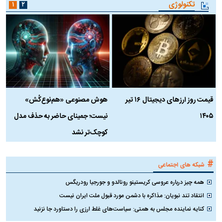
تکنولوژی
۱
۲
قیمت روز ارز‌های دیجیتال ۱۶ تیر
هوش مصنوعی «هم‌نوع‌کُش»
چ
۱۴۰۵
نیست؛ جمینای حاضر به حذف مدل
ک
کوچک‌تر نشد
#
شبکه های اجتماعی
همه چیز درباره عروسی کریستینو رونالدو و جورجیا رودریگس
انتقاد تند نبویان: مذاکره با دشمن مورد قبول ملت ایران نیست
کنایه نماینده مجلس به همتی: سیاست‌های غلط ارزی را دستاورد جا نزنید