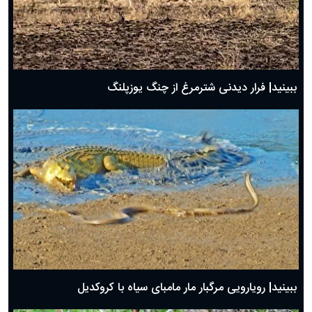
ببینید| فرار دیدنی شترمرغ از چنگ یوزپلنگ
ببینید| رویارویی مرگبار مار مامبای سیاه با کروکدیل