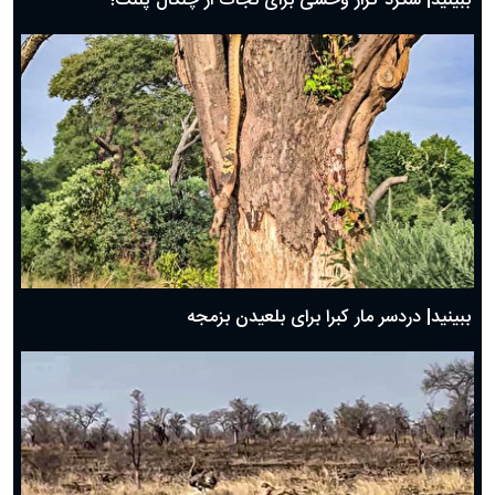
ببینید| شگرد گراز وحشی برای نجات از چنگال پلنگ!
ببینید| دردسر مار کبرا برای بلعیدن بزمجه