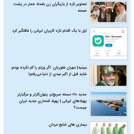
تصاویر تازه از بازیگران زن بامداد خمار در پشت
صحنه
اپل با یک اقدام تازه کاربران ایرانی را غافلگیر کرد
ببینید| مهران غفوریان: اگر وزنم را کم نکرده بودم،
شاید قبل از اکبر عبدی از دنیا می‌رفتم!
حدید ۱۱۰؛ نسخه سریع‌تر، پنهان‌کارتر و مرگبارتر
پهپادهای ایرانی | پهپاد انتحاری جدید ایران
چیست؟
بیماری‌ های شایع مردان