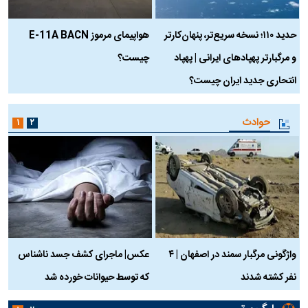
حدید ۱۱۰؛ نسخه سریع‌تر، پنهان‌کارتر
هواپیمای مرموز E-11A BACN
ف
و مرگبارتر پهپادهای ایرانی | پهپاد
چیست؟
م
انتحاری جدید ایران چیست؟
حوادث
۱
۲
واژگونی مرگبار سمند در اصفهان | ۴
عکس| ماجرای کشف جسد ناشناس
نفر کشته شدند
که توسط حیوانات خورده شد
گ