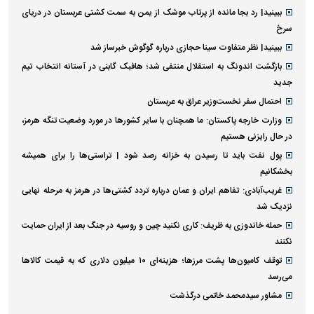
ببینید| رد بجا مانده از پرتاب موشک از یمن به سمت کشتی عربستان در دریای
سرخ
ببینید| نظر متفاوت سینا حجازی درباره گوگوش خبرساز شد
بازگشت اندونگ به استقلال منتفی شد؛ هافبک گابنی در آستانه انتخاب تیم
جدید
احتمال سفر نخست‌وزیر عراق به عربستان
وزارت خارجه پاکستان: ما همچنان با سایر کشور‌ها در مورد وضعیت تنگه هرمز،
در حال رایزنی هستیم
پول نفت باید تا رسیدن به خزانه رصد شود | تراستی‌ها را برای همیشه
بخشکانیم
غریب‌آبادی: تفاهم ایران و عمان درباره تردد کشتی‌ها در هرمز به مرحله نهایی
نزدیک شد
حمله خاندوزی به ظریف: کاری نکنید چین و روسیه در جنگ بعد از ایران حمایت
نکنند
توقف کامیون‌ها پشت مرزها؛ هزینه‌ای ۱۰ میلیون دلاری که به قیمت کالاها
می‌رسد
مشاور سیدمحمد خاتمی درگذشت