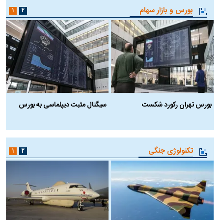
بورس و بازار سهام
۱
۲
بورس تهران رکورد شکست
سیگنال مثبت دیپلماسی به بورس
ب
تکنولوژی جنگی
۱
۲