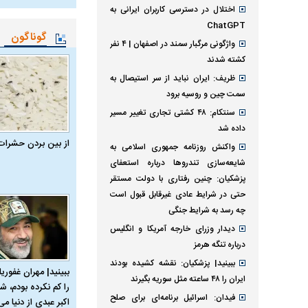
اختلال در دسترسی کاربران ایرانی به
ChatGPT
گوناگون
واژگونی مرگبار سمند در اصفهان | ۴ نفر
کشته شدند
ظریف: ایران نباید از سر استیصال به
سمت چین و روسیه برود
سنتکام: ۴۸ کشتی تجاری تغییر مسیر
داده شد
از بین بردن حشرات
واکنش روزنامه جمهوری اسلامی به
شایعه‌سازی تندروها درباره استعفای
پزشکیان: چنین رفتاری با دولت مستقر
حتی در شرایط عادی غیرقابل قبول است
چه رسد به شرایط جنگی
دیدار وزرای خارجه آمریکا و انگلیس
درباره تنگه هرمز
ببینید| پزشکیان: نقشه کشیده بودند
ببینید| مهران غفوریا
ایران را ۴۸ ساعته مثل سوریه بگیرند
را کم نکرده بودم، شا
فیدان: اسرائیل برنامه‌ای برای صلح
اکبر عبدی از دنیا می‌