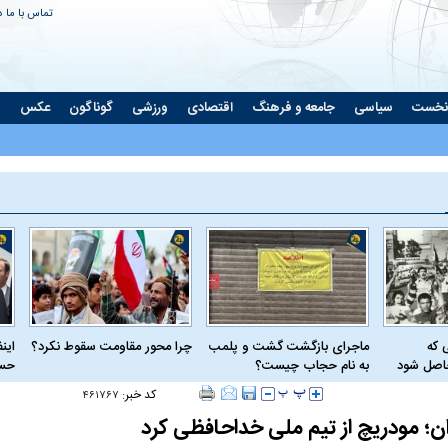
تماس با ما
د
نخست
سیاسی
جامعه و فرهنگ
اقتصادی
ورزشی
گوناگون
عکس
ت
 که
ماجرای بازگشت گشت و پلمب
چرا محور مقاومت سقوط نکرد؟
این
حاصل شود
به نام حجاب چیست؟
حسا
کد خبر:
۴۶۱۷۶۷
ن؛ مودریچ از تیم ملی خداحافظی کرد