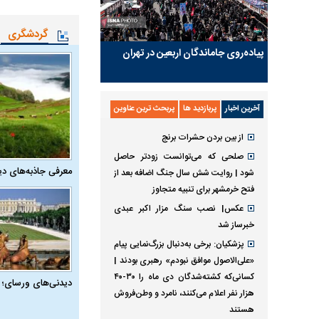
گردشگری
پیاده‌روی جاماندگان اربعین در تهران
آخرین اخبار
پربازدید ها
پربحث ترین عناوین
از بین بردن حشرات برنج
صلحی که می‌توانست زودتر حاصل
معرفی جاذبه‌های دی
شود | روایت شش سال جنگ اضافه بعد از
فتح خرمشهر برای تنبیه متجاوز
عکس| نصب سنگ مزار اکبر عبدی
خبرساز شد
پزشکیان: برخی به‌دنبال بزرگ‌نمایی پیام
«علی‌الاصول موافق نبودم» رهبری بودند |
کسانی‌که کشته‌شدگان دی ماه را ۳۰-۴۰
دیدنی‌های ورسای؛ 
هزار نفر اعلام می‌کنند، نامرد و وطن‌فروش
هستند