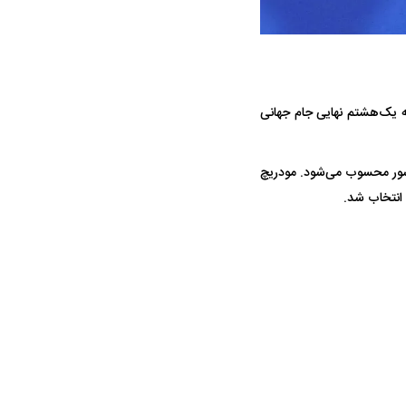
تیمش مقابل پرتغال در مرحله یک‌هشتم نهایی جام جهانی
ه سریع‌تر، پنهان‌کارتر و
هواپیمای مرموز E-11A BACN چیست؟
یرانی | پهپاد انتحاری
 و با ۲۹ گل، پنجمین گلزن برتر این کشور محسوب می‌شود. مودریچ
؟