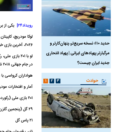
رویداد۲۴|
یکی از برت
 ماسک
حدید ۱۱۰؛ نسخه سریع‌تر، پنهان‌کارتر و
هواپیمای مرموز E-11A BACN چیست؟
۲۰۲۶، آخرین بازی خود را برای تیم ملی کشورش انجام داد.
مرگبارتر پهپادهای ایرانی | پهپاد انتحاری
جدید ایران چیست؟
در جام جهانی ۲۰۱۸ نایب‌قهرمان و در ۲۰۲۲ به مقام سوم رسید و به عنوان بهترین بازیکن جام جهانی ۲۰۱۸ انتخاب شد.
هواداران کرواسی با 
حوادث
۱
۲
۳
آمار و افتخارات مود
۲۰۱ بازی ملی (رکورددار تاریخ کرواسی)
۲۹ گل (پنجمین گلزن برتر تاریخ کرواسی)
۲۱ پاس گل
نایب قهرمان جام جهانی 