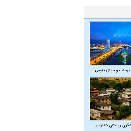
 پرجنب و جوش باتومی
شگری روستای کندلوس