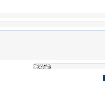
یتی می‌گوید اگر
ببینید| پزشکیان: نقشه کشیده بودند ایران
ببینید| حسن روحان
م زمان زودتر
را ۴۸ ساعته مثل سوریه بگیرند
این جنگ تشدید شو
ظهور می‌کند!