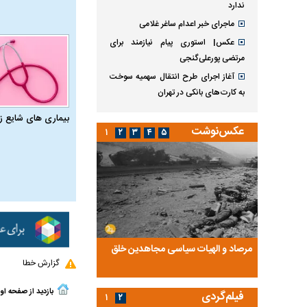
ندارد
ماجرای خبر اعدام ساغر غلامی
عکس| استوری پیام نیازمند برای
مرتضی پورعلی‌گنجی
آغاز اجرای طرح انتقال سهمیه سوخت
به کارت‌های بانکی در تهران
بیماری‌ های شایع ز
عکس‌نوشت
۱
۲
۳
۴
۵
ضا تختی و
مرصاد و الهیات سیاسی مجاهدین خلق
آخرین پرده از حیات سی
گزارش خطا
روایتی از آخرین مصاحبه‌
بازدید از صفحه او
فیلم‌گردی
۱
۲