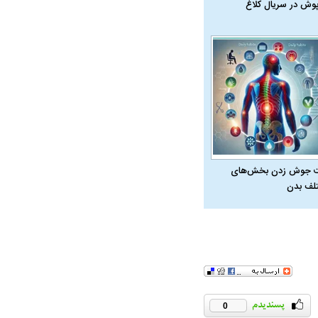
پوش در سریال کلاغ
 جوش زدن بخش‌های
لف بدن
در دوران قاجار چگونه
مردی که سر خم نکرد؟ | غلامرضا تختی و
مرصاد و ال
حکومت پهلوی
0