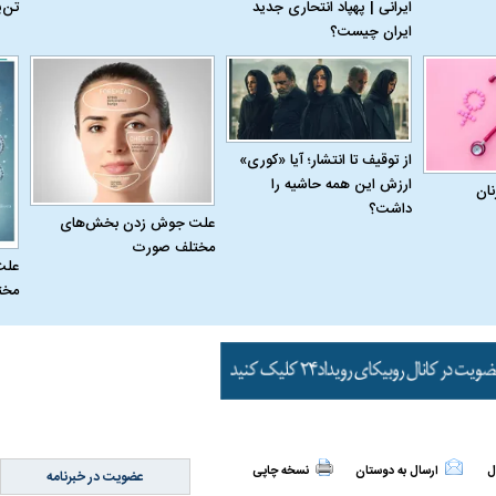
ایرانی | پهپاد انتحاری جدید
تن‌
ایران چیست؟
از توقیف تا انتشار؛ آیا «کوری»
ارزش این همه حاشیه را
نان
داشت؟
علت جوش زدن بخش‌های
مختلف صورت
علت
مخت
اسی یک سلسله |
ریشه‌های عزاداری ماه محرم در فرهنگ
عزاداری ماه محرم 
ی شاه در ایران
و تاریخ ایران
انجام می‌شد؟
ل
ارسال به دوستان
نسخه چاپی
عضویت در خبرنامه