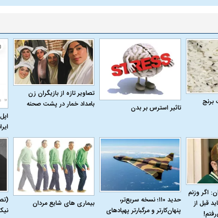
تصاویر تازه از بازیگران زن
 برنج
بامداد خمار در پشت صحنه
تاثیر استرس بر بدن
اپل 
ایرا
ن: اگر وزنم
حدید ۱۱۰؛ نسخه سریع‌تر،
(تص
بیماری‌ های شایع مردان
ید قبل از
پنهان‌کارتر و مرگبارتر پهپادهای
نیک
رفتم!