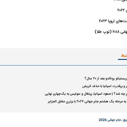
 ناشناس که
مرگ دلخراش دختر ۱۸ ساله بر اثر برق
۲
گرفتگی
کشته شدند
ای اروپا ۲۰۲۳
وپ طلا)
تبط
پولیس برای
گزینه استقلال در آستانه پیوستن به
دلیل غیبت دو خری
نو رونالدو بعد از ۲۰ سال؟
ی
گل‌گهر
دیدار دوستانه 
 و پرقدرت اسپانیا با حذف اتریش
 چه شد؟ | صعود اسپانیا، پرتغال و سوئیس به یک‌چهارم نهایی
یک هشتم جام جهانی ۲۰۲۶ با برتری مقابل الجزایر
ریچ
،
جام جهانی 2026