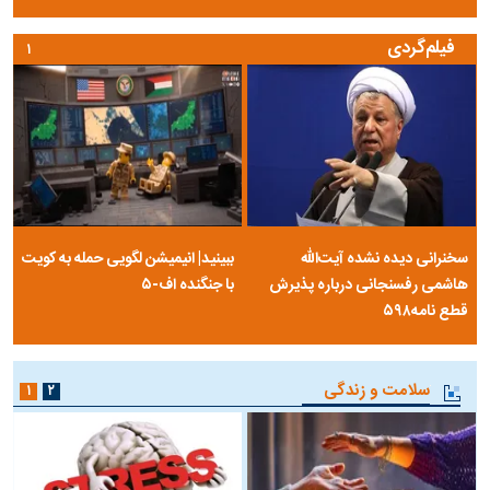
فیلم‌گردی
۱
سخنرانی دیده نشده آیت‌الله
ببینید| انیمیشن لگویی حمله به کویت
هاشمی رفسنجانی درباره پذیرش
با جنگنده اف-۵
قطع نامه۵۹۸
سلامت و زندگی
۱
۲