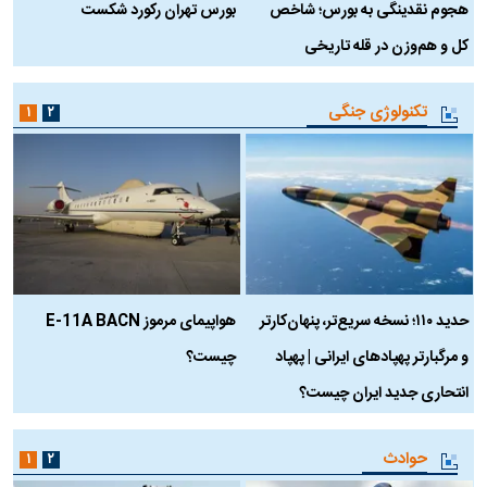
هجوم نقدینگی به بورس؛ شاخص
بورس تهران رکورد شکست
س
کل و هم‌وزن در قله تاریخی
تکنولوژی جنگی
۱
۲
حدید ۱۱۰؛ نسخه سریع‌تر، پنهان‌کارتر
هواپیمای مرموز E-11A BACN
ف
و مرگبارتر پهپادهای ایرانی | پهپاد
چیست؟
م
انتحاری جدید ایران چیست؟
حوادث
۱
۲