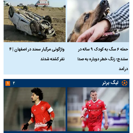
حمله ۶ سگ به کودک ۹ ساله در
واژگونی مرگبار سمند در اصفهان | ۴
ع
سنندج؛ زنگ خطر دوباره به صدا
نفر کشته شدند
ک
درآمد
لیگ برتر
۱
۲