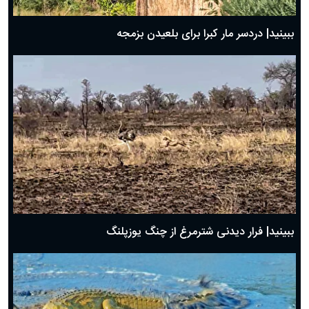
ببینید| دردسر مار کبرا برای بلعیدن بزمجه
ببینید| فرار دیدنی شترمرغ از چنگ یوزپلنگ