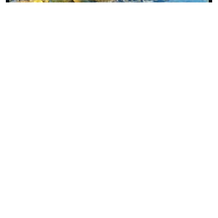
ببینید| رویارویی مرگبار مار مامبای سیاه با کروکدیل