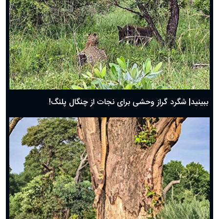
ببینید| شگرد گراز وحشی برای نجات از چنگال پلنگ!