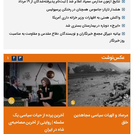
نتایج آزمون مدارس سمپاد اعلام شد | ثبت‌نام پذیرفته‌شدگان از ۱۹ مرداد
هشدار تارتار؛ جاسوس همچنان در رختکن پرسپولیس
واکنش همتی به اظهارات وزیر خزانه داری آمریکا
«ایرج» دوباره در بیمارستان بستری شد
بیانیه دبیرکل مجمع خبرنگاران و نویسندگان دفاع مقدس و مقاومت به مناسبت
روز خبرنگار
عکس‌نوشت
۱
۲
۳
مرصاد و الهیات سیاسی مجاهدین
آخرین پرده از حیات سیاسی یک
خلق
سلسله | روایتی از آخرین مصاحبه‌ی
شاه در ایران