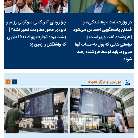
در وزارت نفت «رهاشدگی» و
چرا رویای آمریکایی سرنگونی رژیم و
فقدان پاسخگویی احساس می‌شود
نابودی محور مقاومت تعبیر نشد؟ |
| فروشنده نفت وزیر است و
پشت پرده تجارت پهپاد‌ ۱۵۰۰ دلاری
تراستی‌هایی که پول به حساب آنها
که واشنگتن را زمین زد
می‌رود، باید توسط فروشنده رصد
شوند
بورس و بازار سهام
۱
۲