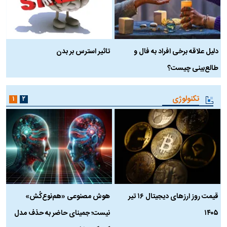
دلیل علاقه برخی افراد به فال و
تاثیر استرس بر بدن
ع
طالع‌بینی چیست؟
آ
تکنولوژی
۱
۲
قیمت روز ارز‌های دیجیتال ۱۶ تیر
هوش مصنوعی «هم‌نوع‌کُش»
چ
۱۴۰۵
نیست؛ جمینای حاضر به حذف مدل
ک