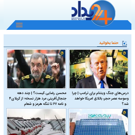
باز
و
بسته
حتما بخوانید
کردن
منو
درس‌های جنگ ویتنام برای ترامپ | چرا
محسن رضایی کیست؟ | چند دهه
وسوسه عصر حجر، باتلاق امریکا خواهد
جنجال‌آفرینی مرد هزار نسخه؛ از کربلای۴
شد؟
و نامه ۶۷ تا تنگه هرمز و شعام