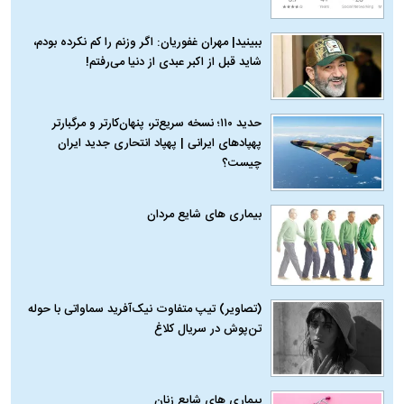
ببینید| مهران غفوریان: اگر وزنم را کم نکرده بودم،
شاید قبل از اکبر عبدی از دنیا می‌رفتم!
حدید ۱۱۰؛ نسخه سریع‌تر، پنهان‌کارتر و مرگبارتر
پهپادهای ایرانی | پهپاد انتحاری جدید ایران
چیست؟
بیماری‌ های شایع مردان
(تصاویر) تیپ متفاوت نیک‌آفرید سماواتی با حوله
تن‌پوش در سریال کلاغ
بیماری‌ های شایع زنان