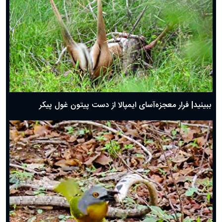
ببینید| فرار معجزه‌آسای ایمپالا از دست پیتون غول پیکر