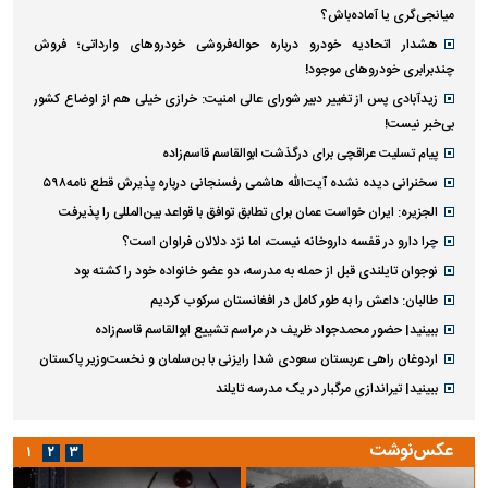
میانجی‌گری یا آماده‌باش؟
هشدار اتحادیه خودرو درباره حواله‌فروشی خودروهای وارداتی‌؛ فروش
چندبرابری خودروهای موجود!
زیدآبادی پس از تغییر دبیر شورای عالی امنیت: خرازی خیلی هم از اوضاع کشور
بی‌خبر نیست!
پیام تسلیت عراقچی برای درگذشت ابوالقاسم قاسم‌زاده
سخنرانی دیده نشده آیت‌الله هاشمی رفسنجانی درباره پذیرش قطع نامه۵۹۸
الجزیره: ایران خواست عمان برای تطابق توافق با قواعد بین‌المللی را پذیرفت
چرا دارو در قفسه داروخانه نیست، اما نزد دلالان فراوان است؟
نوجوان تایلندی قبل از حمله به مدرسه، دو عضو خانواده خود را کشته بود
طالبان: داعش را به طور کامل در افغانستان سرکوب کردیم
ببینید| حضور محمدجواد ظریف در مراسم تشییع ابوالقاسم قاسم‌زاده
اردوغان راهی عربستان سعودی شد| رایزنی با بن‌سلمان و نخست‌وزیر پاکستان
ببینید| تیراندازی مرگبار در یک مدرسه تایلند
عکس‌نوشت
۱
۲
۳