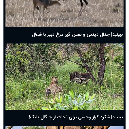
دعای روز اول ماه مبارک رمضان، ۳۰ بهمن ۱۴۰۴
حضرت زینب(س) چگونه از دنیا رفت؟
بهترین پیامک تبریک روز پدر ۱۴۰۴؛ جملات زیبا و صمیمانه
روز پدر ۱۴۰۴ چه روزی است؟
ببینید| جدال دیدنی و نفس گیر مرغ دبیر با شغال
ببینید| شگرد گراز وحشی برای نجات از چنگال پلنگ!