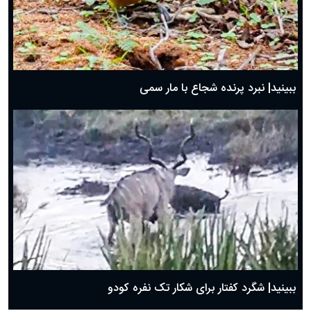
ببینید| نبرد پرنده شجاع با مار سمی
ببینید| شگرد کفتار برای شکار تک نفره کودو