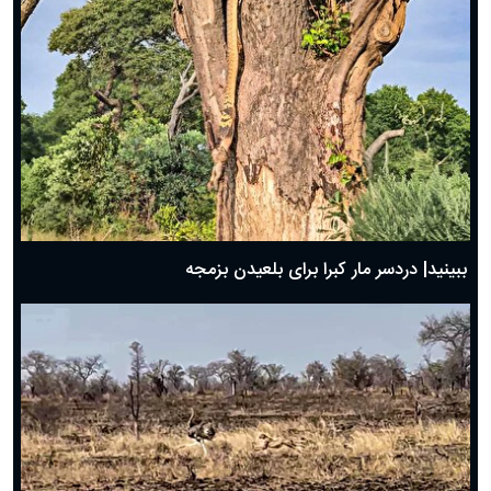
ببینید| دردسر مار کبرا برای بلعیدن بزمجه