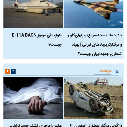
حدید ۱۱۰؛ نسخه سریع‌تر، پنهان‌کارتر
هواپیمای مرموز E-11A BACN
ف
و مرگبارتر پهپادهای ایرانی | پهپاد
چیست؟
م
انتحاری جدید ایران چیست؟
حوادث
۱
۲
واژگونی مرگبار سمند در اصفهان | ۴
عکس| ماجرای کشف جسد ناشناس