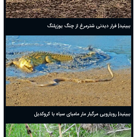
ببینید| فرار دیدنی شترمرغ از چنگ یوزپلنگ
ببینید| رویارویی مرگبار مار مامبای سیاه با کروکدیل