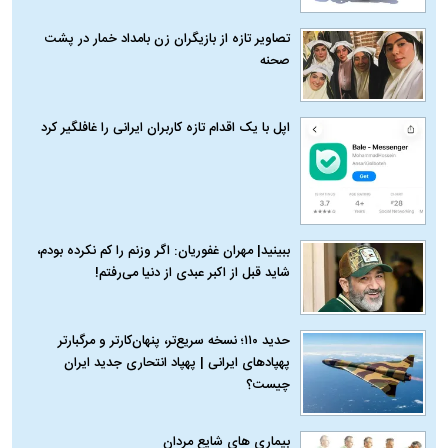
تصاویر تازه از بازیگران زن بامداد خمار در پشت
صحنه
اپل با یک اقدام تازه کاربران ایرانی را غافلگیر کرد
ببینید| مهران غفوریان: اگر وزنم را کم نکرده بودم،
شاید قبل از اکبر عبدی از دنیا می‌رفتم!
حدید ۱۱۰؛ نسخه سریع‌تر، پنهان‌کارتر و مرگبارتر
پهپادهای ایرانی | پهپاد انتحاری جدید ایران
چیست؟
بیماری‌ های شایع مردان