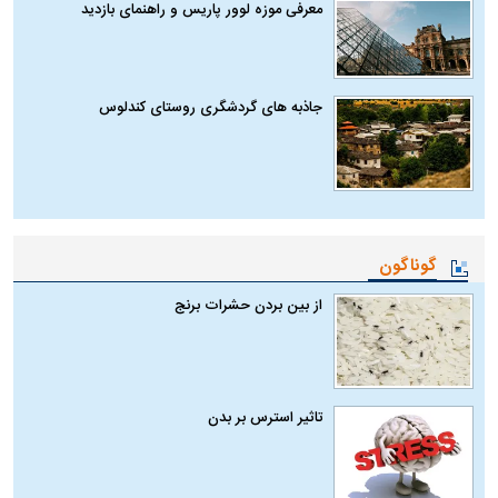
معرفی موزه لوور پاریس و راهنمای بازدید
جاذبه های گردشگری روستای کندلوس
گوناگون
از بین بردن حشرات برنج
تاثیر استرس بر بدن