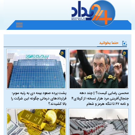
باز
و
بسته
حتما بخوانید
کردن
منو
محسن رضایی کیست؟ | چند دهه
پشت پرده صعود بیمه دی به رتبه سوم؛
جنجال‌آفرینی مرد هزار نسخه؛ از کربلای۴
قراردادهای درمانی چگونه این شرکت را
و نامه ۶۷ تا تنگه هرمز و شعام
بالا کشیدند؟