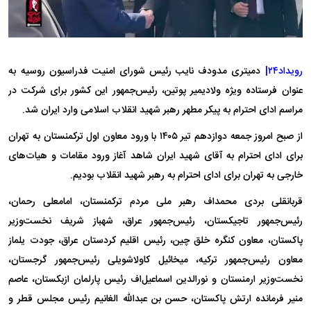
رویداد۲۴|
دمیتری مدودف نایب رئیس شورای امنیت فدراسیون روسیه به
عنوان فرستاده ویژه ولادیمیر پوتین، رئیس‌جمهور این کشور برای شرکت در
مراسم ادای احترام به پیکر مطهر رهبر شهید انقلاب اسلامی وارد ایران شد.
از صبح امروز جمعه دوازدهم تیر ۱۴۰۵ با ورود معاون اول ترکمنستان به تهران
برای ادای احترام به آقای شهید ایران شاهد آغاز ورود مقامات و هیات‌های
خارجی به تهران برای ادای احترام به رهبر شهید انقلاب بودیم.
قربانقلی بردی‌ محمداف رهبر ملی مردم ترکمنستان، امامعلی رحمان،
رئیس‌جمهور تاجیکستان، رئیس‌جمهور عراق، شهباز شریف نخست‌وزیر
پاکستان، معاون کنگره خلق چین، رئیس اقلیم کردستان عراق، جودت یلماز
معاون رئیس‌جمهور ترکیه، میخائیل کاولاشویلی رئیس‌جمهور گرجستان،
نخست‌وزیر ارمنستان و نورالدین اسماعیل‌اف رئیس پارلمان ازبکستان، عاصم
منیر فرمانده ارتش پاکستان، حسن بن عبدالله الغانیم رئیس مجلس قطر و