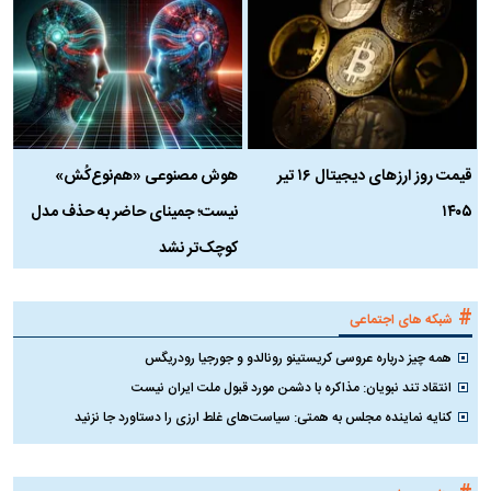
قیمت روز ارز‌های دیجیتال ۱۶ تیر
هوش مصنوعی «هم‌نوع‌کُش»
چ
۱۴۰۵
نیست؛ جمینای حاضر به حذف مدل
ک
کوچک‌تر نشد
#
شبکه های اجتماعی
همه چیز درباره عروسی کریستینو رونالدو و جورجیا رودریگس
انتقاد تند نبویان: مذاکره با دشمن مورد قبول ملت ایران نیست
کنایه نماینده مجلس به همتی: سیاست‌های غلط ارزی را دستاورد جا نزنید