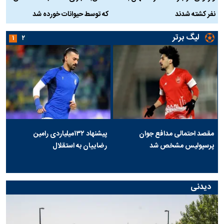
نفر کشته شدند
که توسط حیوانات خورده شد
گ
لیگ برتر
۱
۲
مقصد احتمالی مدافع جوان
پیشنهاد ۱۳۲میلیاردی رامین
پرسپولیس مشخص شد
رضاییان به استقلال
دیدنی