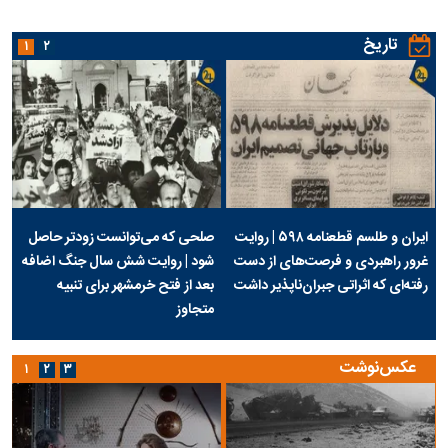
تاریخ
۱
۲
ایران و طلسم قطعنامه ۵۹۸ | روایت
صلحی که می‌توانست زودتر حاصل
غرور راهبردی و فرصت‌های از دست
شود | روایت شش سال جنگ اضافه
رفته‌ای که اثراتی جبران‌ناپذیر داشت
بعد از فتح خرمشهر برای تنبیه
متجاوز
عکس‌نوشت
۱
۲
۳