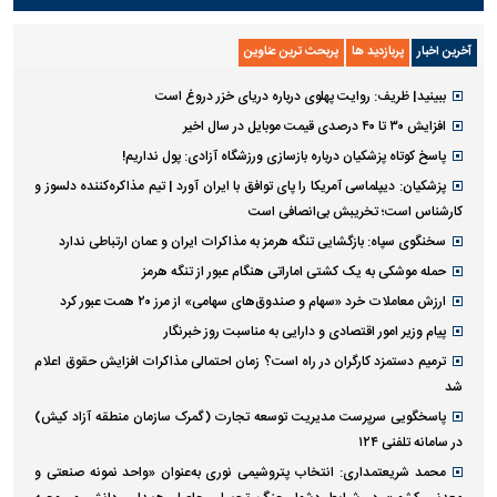
آخرین اخبار
پربازدید ها
پربحث ترین عناوین
ببینید| ظریف: روایت پهلوی درباره دریای خزر دروغ است
افزایش ۳۰ تا ۴۰ درصدی قیمت موبایل در سال اخیر
پاسخ کوتاه پزشکیان درباره بازسازی ورزشگاه آزادی: پول نداریم!
پزشکیان: دیپلماسی آمریکا را پای توافق با ایران آورد | تیم مذاکره‌کننده دلسوز و
کارشناس است؛ تخریبش بی‌انصافی است
سخنگوی سپاه: بازگشایی تنگه هرمز به مذاکرات ایران و عمان ارتباطی ندارد
حمله موشکی به یک کشتی اماراتی هنگام عبور از تنگه هرمز
ارزش معاملات خرد «سهام و صندوق‌های سهامی» از مرز ۲۰ همت عبور کرد
پیام وزیر امور اقتصادی و دارایی به مناسبت روز خبرنگار
ترمیم دستمزد کارگران در راه است؟ زمان احتمالی مذاکرات افزایش حقوق اعلام
شد
پاسخگویی سرپرست مدیریت توسعه تجارت (گمرک سازمان منطقه آزاد کیش)
در سامانه تلفنی ۱۲۴
محمد شریعتمداری: انتخاب پتروشیمی نوری به‌عنوان «واحد نمونه صنعتی و