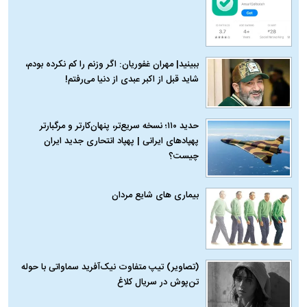
ببینید| مهران غفوریان: اگر وزنم را کم نکرده بودم،
شاید قبل از اکبر عبدی از دنیا می‌رفتم!
حدید ۱۱۰؛ نسخه سریع‌تر، پنهان‌کارتر و مرگبارتر
پهپادهای ایرانی | پهپاد انتحاری جدید ایران
چیست؟
بیماری‌ های شایع مردان
(تصاویر) تیپ متفاوت نیک‌آفرید سماواتی با حوله
تن‌پوش در سریال کلاغ