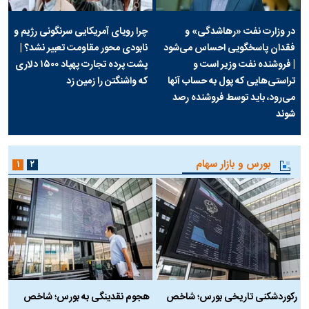
در وزارت نفت «رهاشدگی» و
چرا رویای آمریکایی سرنگونی رژیم و
فقدان پاسخگویی احساس می‌شود
نابودی محور مقاومت تعبیر نشد؟ |
| فروشنده نفت وزیر است و
پشت پرده تجارت پهپاد‌ ۱۵۰۰ دلاری
تراستی‌هایی که پول به حساب آنها
که واشنگتن را زمین زد
می‌رود، باید توسط فروشنده رصد
شوند
بورس و بازار سهام
۱
۲
رکوردشکنی تاریخی بورس؛ شاخص
هجوم نقدینگی به بورس؛ شاخص
ب