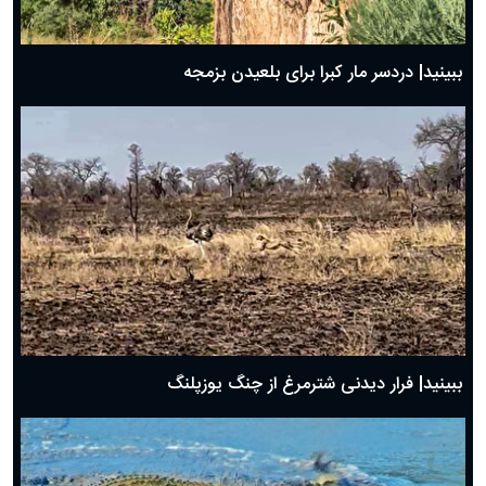
ببینید| دردسر مار کبرا برای بلعیدن بزمجه
ببینید| فرار دیدنی شترمرغ از چنگ یوزپلنگ