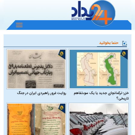
باز
و
بسته
حتما بخوانید
کردن
منو
خزر؛ ترکمانچای جدید یا یک سوءتفاهم
روایت غرور راهبردی ایران در جنگ
تاریخی؟