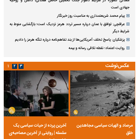
معدنی کشور» در شرایط دشوار جنگ تحمیلی حاصل همدلی، دانش و روحیه
جهادی است
پیام محمد شریعتمداری به مناسبت روز خبرنگار
عراقچی: توافق با عمان درباره مسیر تردد هرمز نزدیک است؛ بازگشایی منوط به
شرایط دیگر
پزشکیان: پاسخ تخلف آمریکایی‌ها از بند تفاهم‌نامه درباره تنگه هرمز را دادیم
روایت اعتماد؛ نقطه تلاقی رسانه و بیمه
عکس‌نوشت
۱
۲
۳
مرصاد و الهیات سیاسی مجاهدین
آخرین پرده از حیات سیاسی یک
خلق
سلسله | روایتی از آخرین مصاحبه‌ی