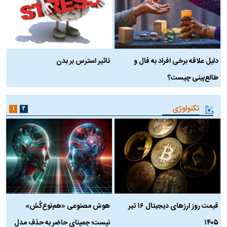
دلیل علاقه برخی افراد به فال و
تاثیر استرس بر بدن
ع
طالع‌بینی چیست؟
آ
تکنولوژی
۱
۲
قیمت روز ارز‌های دیجیتال ۱۶ تیر
هوش مصنوعی «هم‌نوع‌کُش»
چ
۱۴۰۵
نیست؛ جمینای حاضر به حذف مدل
ک