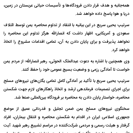
همه‌جانبه و هدف قرار دادن فرودگاه‌ها و تأسیسات حیاتی عربستان در زمین،
دریا و هوا پاسخ داده خواهد شد.
سرتیپ یحیی سریع در این بیانیه با انتقاد از تداوم محاصره یمن توسط ائتلاف
سعودی و آمریکایی، اظهار داشت که انصارالله هرگز تداوم این محاصره را
نخواهد پذیرفت و برای پایان دادن به آن، تمامی اقدامات مشروع را اتخاذ
خواهد کرد.
وی همچنین با اشاره به دعوت عبدالملک الحوثی، رهبر انصارالله؛ از مردم یمن
خواست تا آمادگی رزمی و وضعیت بسیج عمومی خود را حفظ کنند.
سرتیپ یحیی سریع با تأکید بر آمادگی کامل تمامی یگان‌های نیروهای مسلح
برای اجرای تصمیمات فرماندهی ارشد و اتخاذ راهکارهای لازم جهت شکستن
محاصره، خواستار پایان دادن به محاصره بر فرودگاه بین‌المللی صنعا شد.
سخنگوی نیروهای مسلح یمن ضمن تجلیل و قدردانی عمیق از موضع
جمهوری اسلامی ایران در اقدام به شکستن محاصره و انتقال بیماران، افراد
گرفتار و هیئت رسمی و مردمی شرکت‌کننده در مراسم تشییع رهبر شهید آیت