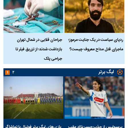
ردپای سیاست در یک جنایت مرموز؛
جراحان قلابی در شمال تهران
ماجرای قتل مداح معروف چیست؟
بازداشت شدند؛ از تزریق فیلر تا
س
جراحی پلک
د
لیگ برتر
۱
۲
پرسپولیس از جذب حسین‌نژاد عقب
بازی‌های لیگ برتر فوتبال با تماشاگر