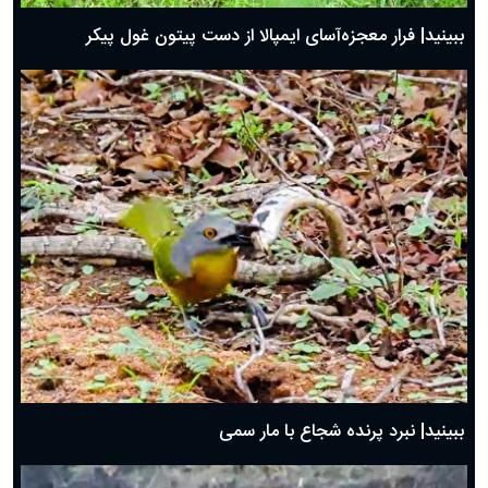
ببینید| فرار معجزه‌آسای ایمپالا از دست پیتون غول پیکر
ببینید| نبرد پرنده شجاع با مار سمی