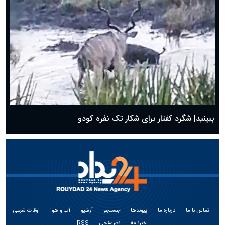
ببینید| شگرد کفتار برای شکار تک نفره کودو
تماس با ما
درباره ما
پیوندها
جستجو
آرشیو
آب و هوا
اوقات شرعی
خبرنامه
نظرسنجی
RSS