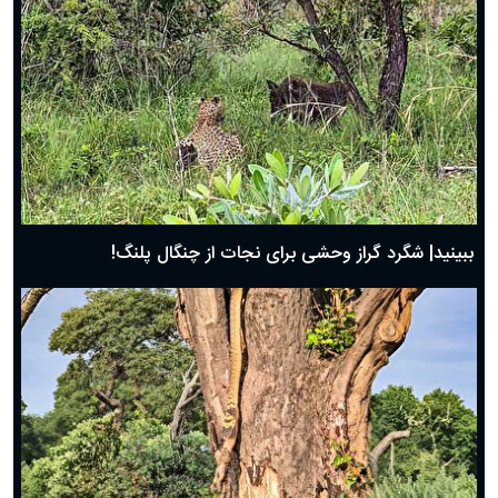
ببینید| شگرد گراز وحشی برای نجات از چنگال پلنگ!