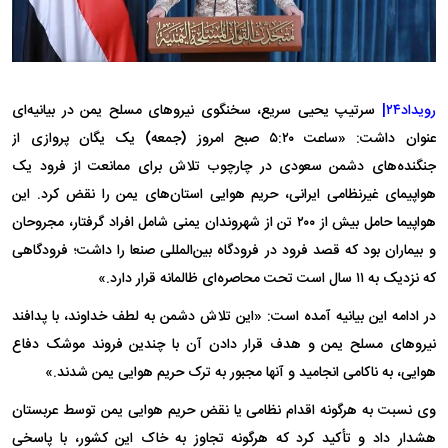
رویداد۲۴|
سرتیپ یحیی سریع، سخنگوی نیروهای مسلح یمن در بیانیه‌ای
عنوان داشت: «ساعت ۵:۲۰ صبح امروز (جمعه) یک یگان پروازی از
جنگنده‌های دشمن سعودی در چارچوب تلاش برای ممانعت از فرود یک
هواپیمای غیرنظامی ایرانی، حریم هوایی استان‌های یمن را نقض کرد. این
هواپیما حامل بیش از ۲۰۰ تن از شهروندان یمنی شامل افراد گرفتار، مجروحان
و بیماران بود که قصد فرود در فرودگاه بین‌المللی صنعا را داشت؛ فرودگاهی
که نزدیک به ۱۱ سال است تحت محاصره‌ای ظالمانه قرار دارد.»
در ادامه این بیانیه آمده است: «این تلاش دشمن به لطف خداوند، با پدافند
نیروهای مسلح یمن و هدف قرار دادن آن با چندین فروند موشک دفاع
هوایی، به ناکامی انجامید و آنها مجبور به ترک حریم هوایی یمن شدند.»
وی نسبت به هرگونه اقدام نظامی یا نقض حریم هوایی یمن توسط عربستان
هشدار داد و تأکید کرد که هرگونه تجاوز به خاک این کشور، با پاسخی