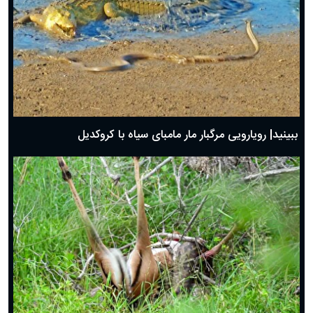
ببینید| رویارویی مرگبار مار مامبای سیاه با کروکدیل