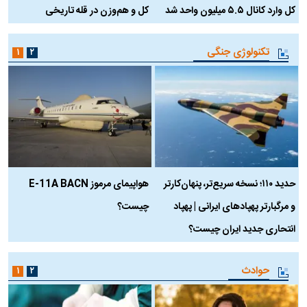
کل وارد کانال ۵.۵ میلیون واحد شد
کل و هم‌وزن در قله تاریخی
تکنولوژی جنگی
۱
۲
حدید ۱۱۰؛ نسخه سریع‌تر، پنهان‌کارتر
هواپیمای مرموز E-11A BACN
ف
و مرگبارتر پهپادهای ایرانی | پهپاد
چیست؟
م
انتحاری جدید ایران چیست؟
حوادث
۱
۲