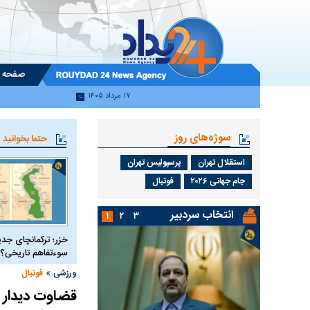
صفحه 
۱۷ مرداد ۱۴۰۵
سوژه‌های روز
حتما بخوانید
استقلال تهران
پرسپولیس تهران
جام جهانی ۲۰۲۶
فوتبال
انتخاب سردبیر
۱
۲
۳
خزر؛ ترکمانچای جدی
سوءتفاهم تاریخی؟
»
ورزشی
فوتبال
قضاوت دیدار 