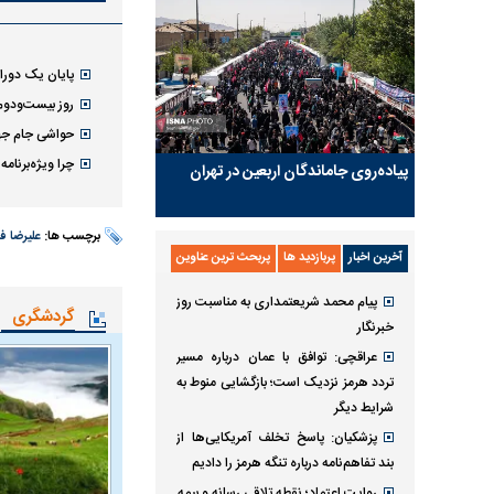
پایان یک دورا
روز بیست‌ودوم
حواشی جام جهان
چرا ویژه‌برنا
پیاده‌روی جاماندگان اربعین در تهران
برچسب ها:
علیرضا ف
آخرین اخبار
پربازدید ها
پربحث ترین عناوین
پیام محمد شریعتمداری به مناسبت روز
گردشگری
خبرنگار
عراقچی: توافق با عمان درباره مسیر
تردد هرمز نزدیک است؛ بازگشایی منوط به
شرایط دیگر
پزشکیان: پاسخ تخلف آمریکایی‌ها از
بند تفاهم‌نامه درباره تنگه هرمز را دادیم
روایت اعتماد؛ نقطه تلاقی رسانه و بیمه