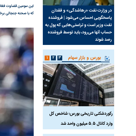
این سومین قضاوت فغانی
سیما علیه
در وزارت نفت «رهاشدگی» و فقدان
چرا رویای آمریکایی سرن
که با صحنه جنجالی برخور
پاسخگویی احساس می‌شود | فروشنده
نابودی محور مقاومت تع
نفت وزیر است و تراستی‌هایی که پول به
پرد
حساب آنها می‌رود، باید توسط فروشنده
واشنگتن را زمین زد
رصد شوند
بورس و بازار سهام
۱
۲
۳
رکوردشکنی تاریخی بورس؛ شاخص کل
هجوم نقدینگی به بورس
وارد کانال ۵.۵ میلیون واحد شد
هم‌وزن در قله تاریخی