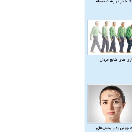
داد خمار در پشت صحنه
اری‌ های شایع مردان
در دوران قاجار چگونه
مردی که سر خم نکرد؟ | غلامرضا تختی و
مرصاد و ال
حکومت پهلوی
 جوش زدن بخش‌های