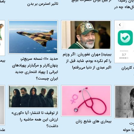
به پایان رسید؛
بام
تاثیر استرس بر بدن
ل‌ها» چه در
ببینید| مهران غفوریان: اگر وزنم
حدید ۱۱۰؛ نسخه سریع‌تر،
بیم
را کم نکرده بودم، شاید قبل از
پنهان‌کارتر و مرگبارتر پهپادهای
اکبر عبدی از دنیا می‌رفتم!
 کاربران
ایرانی | پهپاد انتحاری جدید
ایران چیست؟
اسی یک سلسله |
ریشه‌های عزاداری ماه محرم در فرهنگ
عزاداری ماه محرم 
از توقیف تا انتشار؛ آیا «کوری»
ی شاه در ایران
و تاریخ ایران
انجام می‌شد؟
ارزش این همه حاشیه را
بیماری‌ های شایع زنان
وت
داشت؟
علت
ا حوله