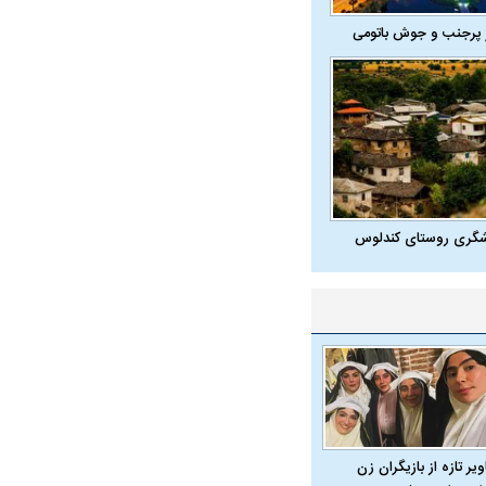
 پرجنب و جوش باتومی
شگری روستای کندلوس
یر تازه از بازیگران زن