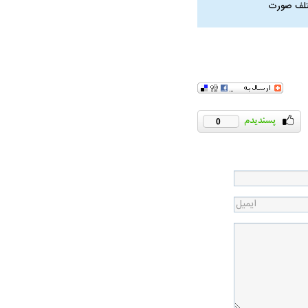
لف صورت
ه آیت‌الله هاشمی
0
ذیرش قطع نامه۵۹۸
راد به فال و طالع‌بینی
تاثیر استرس بر بدن