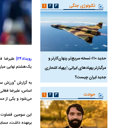
تکنولوژی جنگی
۱
۲
۳
 ماسک
حدید ۱۱۰؛ نسخه سریع‌تر، پنهان‌کارتر و
هواپیمای مرموز E-11A BACN چیست؟
رویداد۲۴|
علیرضا فغ
یک‌هشتم نهایی میان 
مرگبارتر پهپادهای ایرانی | پهپاد انتحاری
جدید ایران چیست؟
به گزارش "ورزش سه"
اساس، علیرضا فغانی 
حوادث
۱
۲
۳
می‌شود و یکی از مس
این سومین قضاوت فغ
برعهده داشت، مسابقه‌