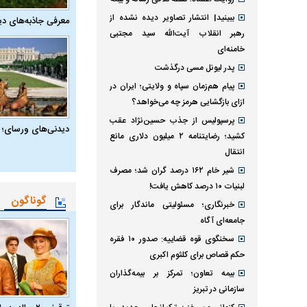
ببینید| انتشار تصاویر دیده نشده از
معرفی جاذبه‌های دی
رهبر انقلاب آیت‌الله سید مجتبی
خامنه‌ای
پدر لیونل مسی درگذشت
پیام هم‌زمان سپاه و ولایتی؛ ایران در
ازای بازگشایی هرمز چه می‌خواهد؟
پرسپولیس از جذب حسین‌نژاد عقب
دیدنی‌های ورسای؛ 
کشید؛ رضایتنامه ۲ میلیون دلاری مانع
انتقال
شیر خام ۱۶۲ درصد گران شد؛ مصرف
لبنیات ۱۰ درصد کاهش یافت!
گوناگون
خبرنگاری؛ مسئولیتی ماندگار برای
جامعه‌ای آگاه
سخنگوی قوه قضاییه: صدور ۱۰ فقره
حکم قصاص برای کلثوم اکبری
بیمه تعاون؛ تمرکز بر بیمه‌گذاران
سازمانی در تبریز