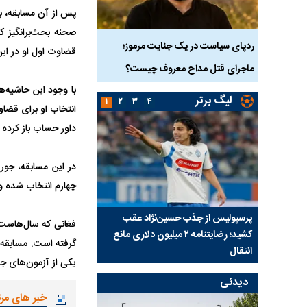
دک ۹ ساله در سنندج؛
ردپای سیاست در یک جنایت مرموز؛
جراحان قلابی در شمال ت
قضاوت اول او در ای
ماجرای قتل مداح معروف چیست؟
شدند؛ از تزریق فیلر تا ج
با وجود این حاشیه‌ها
لیگ برتر
۱
۲
۳
۴
انتخاب او برای قضا
داور حساب باز کرده
در این مسابقه، جورج
چهارم انتخاب شده و 
ی شد؛
پرسپولیس از جذب حسین‌نژاد عقب
بازی‌های لیگ برتر فوتبا
فغانی که سال‌هاست د
کشید؛ رضایتنامه ۲ میلیون دلاری مانع
برگزار می‌شود
گرفته است. مسابقه 
انتقال
یکی از آزمون‌های ج
دیدنی
خبر های مر