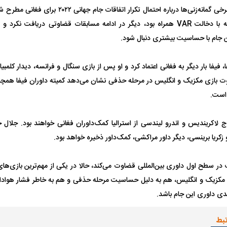
پس از آن مسابقه، برخی گمانه‌زنی‌ها درباره احتمال ت
صحنه بحث‌برانگیز که با دخالت VAR همراه بود، دیگر در ادامه مسابقات قضاوتی دری
هران بازداشت
حمله ۶ سگ به کودک ۹ ساله در سنندج؛
ردپای سیاست در ی
ن جام با حساسیت بیشتری دنبال شود.
راحی پلک
زنگ خطر دوباره به صدا درآمد
ماجرای قتل مداح
، فیفا بار دیگر به فغانی اعتماد کرد و او پس از بازی سنگال و فرانسه، دیدار کلمبیا 
وت بازی مکزیک و انگلیس در مرحله حذفی نشان می‌دهد کمیته داوران فیفا همچن
 است.
 لاکریندیس و اندرو لیندسی از استرالیا کمک‌داوران فغانی خواهند بود. جلال ج
زکریا برینسی، دیگر داور مراکشی، کمک‌داور ذخیره خواهد بود.
ل با تماشاگر
رقم نجومی رضایتنامه مدافع موردنظر
دو خرید جدید پرس
ر سطح اول داوری بین‌المللی قضاوت می‌کند، حالا در یکی از مهم‌ترین بازی‌ها
پرسپولیس لو رفت
امضای قرارداد امر
مکزیک و انگلیس، هم به دلیل حساسیت مرحله حذفی و هم به خاطر فشار هوادار
دی داوری این جام باشد.
تبط