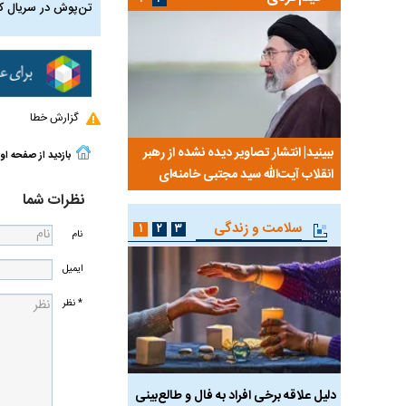
تن‌پوش در سریال ک
گزارش خطا
 هاشمی
ببینید| انتشار تصاویر دیده نشده از رهبر
سخنرانی دیده نشده آیت
بازدید از صفحه او
مه۵۹۸
انقلاب آیت‌الله سید مجتبی خامنه‌ای
رفسنجانی درباره پذیرش ق
نظرات شما
سلامت و زندگی
۱
۲
۳
نام
ایمیل
* نظر
ان آن
دلیل علاقه برخی افراد به فال و طالع‌بینی
تاثیر استرس بر بدن