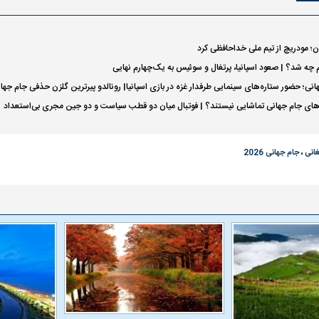
ن؛ مودریچ از تیم ملی خداحافظی کرد
 چه شد؟ | صعود اسپانیا، پرتغال و سوئیس به یک‌چهارم نهایی
ی؛ حضور ستاره‌های سینمایی طرفدار غزه در بازی اسپانیا| رونالدو پیرترین گلزن حذفی جام جه
مه‌های جام جهانی تماشایی نیستند؟ | فوتبال میان دو قطب سیاست و دو جین مجری بی‌استعداد
غانی
،
جام جهانی 2026