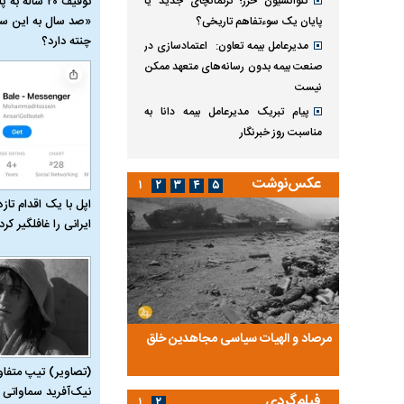
توقیف ۲۰ ساله 
کنوانسیون خزر؛ ترکمانچای جدید یا
«صد سال به این سا
پایان یک سوءتفاهم تاریخی؟
چنته دارد؟
مدیرعامل بیمه تعاون: اعتمادسازی در
صنعت بیمه بدون رسانه‌های متعهد ممکن
نیست
پیام تبریک مدیرعامل بیمه دانا به
مناسبت روز خبرنگار
عکس‌نوشت
۱
۲
۳
۴
۵
اپل با یک اقدام تازه
ایرانی را غافلگیر کرد
ضا تختی و
مرصاد و الهیات سیاسی مجاهدین خلق
آخرین پرده از حیات سی
روایتی از آخرین مصاحبه‌
(تصاویر) تیپ متفا
نیک‌آفرید سماواتی ب
فیلم‌گردی
۱
۲