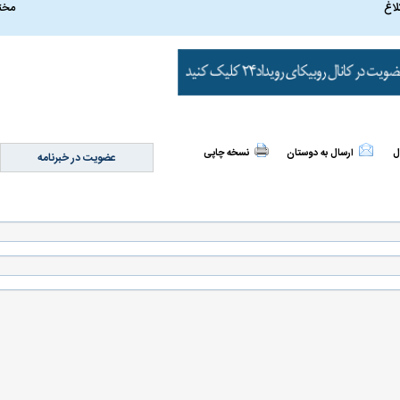
مخت
لاغ
‌الله هاشمی
ببینید| انتشار تصاویر دیده نشده از رهبر
سخنرانی دیده نشد
ل
ارسال به دوستان
نسخه چاپی
عضویت در خبرنامه
طع نامه۵۹۸
انقلاب آیت‌الله سید مجتبی خامنه‌ای
رفسنجانی درباره پ
علت تنگی نفس و راه های درمان آن
دلیل علاقه برخی اف