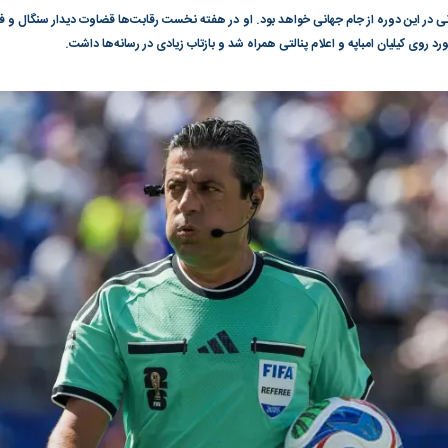
 در این دوره از جام جهانی خواهد بود. او در هفته نخست رقابت‌ها قضاوت دیدار سنگال و فر
گونی رژیم و
مطالعه رفتار هیستریک صدا و سیما علیه
در وزارت نفت «ر
د روی کیلیان امباپه و اعلام پنالتی همراه شد و بازتاب زیادی در رسانه‌ها داشت.
بیر نشد؟ | پشت
کمپین نه به اعدام
پاسخگویی احساس 
ه تجارت پهپاد‌ ۱۵۰۰ دلاری که
نفت وزیر است و ت
حساب آنها می‌رود
رصد شوند
؛ شاخص کل و
بورس تهران رکورد شکست
رکوردشکنی تاریخ
وارد کانال ۵.۵ میلیون واحد شد