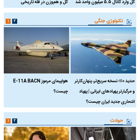
کل وارد کانال ۵.۵ میلیون واحد شد
کل و هم‌وزن در قله تاریخی
تکنولوژی جنگی
۱
۲
حدید ۱۱۰؛ نسخه سریع‌تر، پنهان‌کارتر
هواپیمای مرموز E-11A BACN
ف
و مرگبارتر پهپادهای ایرانی | پهپاد
چیست؟
م
انتحاری جدید ایران چیست؟
حوادث
۱
۲