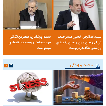
ببینید| عراقچی: تعیین مسیر جدید
ببینید| پزشکیان: مهمترین نگرانی
دریایی میان ایران و عمان به معنای
من، معیشت و وضعیت اقتصادی
باز شدن تنگه هرمز نیست
مردم است
سلامت و زندگی
۱
۲