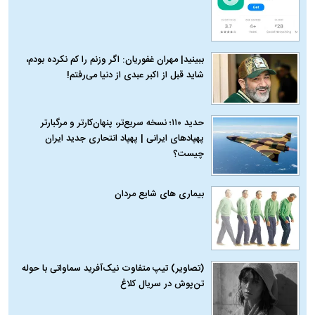
ببینید| مهران غفوریان: اگر وزنم را کم نکرده بودم،
شاید قبل از اکبر عبدی از دنیا می‌رفتم!
حدید ۱۱۰؛ نسخه سریع‌تر، پنهان‌کارتر و مرگبارتر
پهپادهای ایرانی | پهپاد انتحاری جدید ایران
چیست؟
بیماری‌ های شایع مردان
(تصاویر) تیپ متفاوت نیک‌آفرید سماواتی با حوله
تن‌پوش در سریال کلاغ