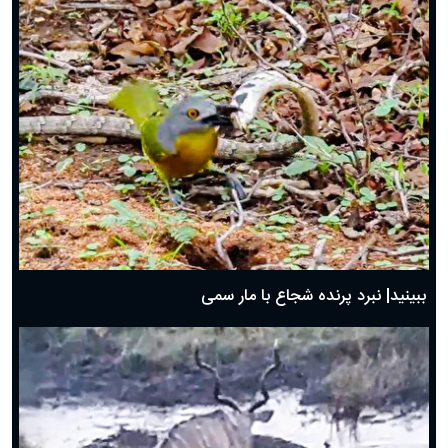
ببینید| نبرد پرنده شجاع با مار سمی