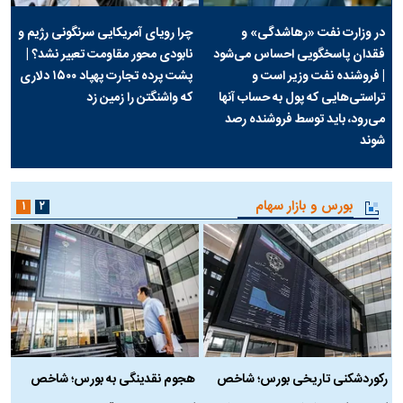
در وزارت نفت «رهاشدگی» و
چرا رویای آمریکایی سرنگونی رژیم و
فقدان پاسخگویی احساس می‌شود
نابودی محور مقاومت تعبیر نشد؟ |
| فروشنده نفت وزیر است و
پشت پرده تجارت پهپاد‌ ۱۵۰۰ دلاری
تراستی‌هایی که پول به حساب آنها
که واشنگتن را زمین زد
می‌رود، باید توسط فروشنده رصد
شوند
بورس و بازار سهام
۱
۲
رکوردشکنی تاریخی بورس؛ شاخص
هجوم نقدینگی به بورس؛ شاخص
ب