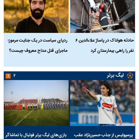
حادثه هولناک در پاساژ علاءالدین ۶
ردپای سیاست در یک جنایت مرموز؛
ج
نفر را راهی بیمارستان کرد
ماجرای قتل مداح معروف چیست؟
ب
ج
لیگ برتر
۱
۲
پرسپولیس از جذب حسین‌نژاد عقب
بازی‌های لیگ برتر فوتبال با تماشاگر