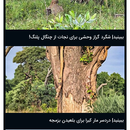
ببینید| شگرد گراز وحشی برای نجات از چنگال پلنگ!
ببینید| دردسر مار کبرا برای بلعیدن بزمجه