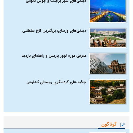
دیدنی‌های شهر پرجنب و جوش باتومی
دیدنی‌های ورسای؛ بزرگترین کاخ سلطنتی
معرفی موزه لوور پاریس و راهنمای بازدید
جاذبه های گردشگری روستای کندلوس
گوناگون