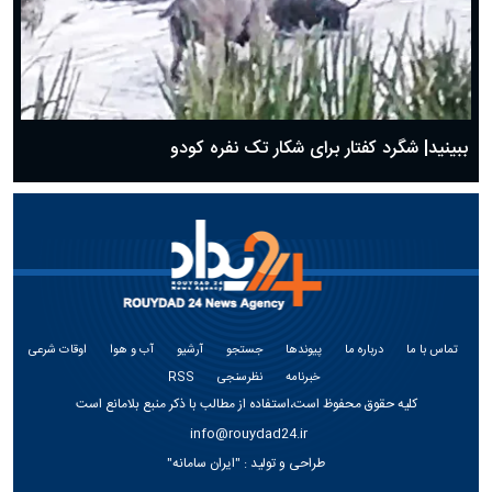
ببینید| شگرد کفتار برای شکار تک نفره کودو
تماس با ما
درباره ما
پیوندها
جستجو
آرشیو
آب و هوا
اوقات شرعی
خبرنامه
نظرسنجی
RSS
کلیه حقوق محفوظ است،استفاده از مطالب با ذکر منبع بلامانع است
info@rouydad24.ir
طراحی و تولید :
"ایران سامانه"