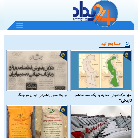
باز
و
بسته
حتما بخوانید
کردن
منو
خزر؛ ترکمانچای جدید یا یک سوءتفاهم
روایت غرور راهبردی ایران در جنگ
تاریخی؟