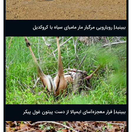
ببینید| رویارویی مرگبار مار مامبای سیاه با کروکدیل
ببینید| فرار معجزه‌آسای ایمپالا از دست پیتون غول پیکر