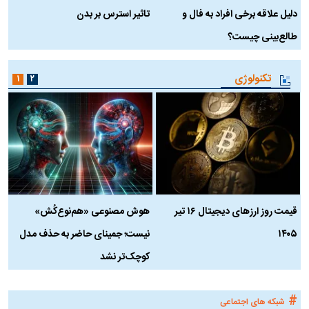
دلیل علاقه برخی افراد به فال و
تاثیر استرس بر بدن
ع
طالع‌بینی چیست؟
آ
تکنولوژی
۱
۲
قیمت روز ارز‌های دیجیتال ۱۶ تیر
هوش مصنوعی «هم‌نوع‌کُش»
چ
۱۴۰۵
نیست؛ جمینای حاضر به حذف مدل
ک
کوچک‌تر نشد
#
شبکه های اجتماعی