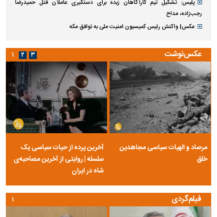
پلیس: تشکیل تیم کارآگاهان زبده برای دستگیری عاملان قتل حمیدرضا
رجب‌زاده، مداح
عکس| واکنش رئیس کمیسیون امنیت ملی به توافق مکه
عکس‌نوشت
۱
۲
۳
مرصاد و الهیات سیاسی مجاهدین
آخرین پرده از حیات سیاسی یک
خلق
سلسله | روایتی از آخرین مصاحبه‌ی
شاه در ایران
فیلم‌گردی
۱