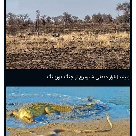
ببینید| فرار دیدنی شترمرغ از چنگ یوزپلنگ