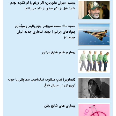
ببینید| مهران غفوریان: اگر وزنم را کم نکرده بودم،
شاید قبل از اکبر عبدی از دنیا می‌رفتم!
حدید ۱۱۰؛ نسخه سریع‌تر، پنهان‌کارتر و مرگبارتر
پهپادهای ایرانی | پهپاد انتحاری جدید ایران
چیست؟
بیماری‌ های شایع مردان
(تصاویر) تیپ متفاوت نیک‌آفرید سماواتی با حوله
تن‌پوش در سریال کلاغ
بیماری‌ های شایع زنان