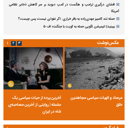
افشای درگیری ترامپ و هگست در کمپ دیوید بر سر کاهش ذخایر نظامی
آمریکا
حمله تند کامبیز مهدی‌زاده به باقر خرازی: اگر نفوذی نیست، پس چیست؟
ببینید| انیمیشن لگویی حمله به کویت با جنگنده اف-۵
عکس‌نوشت
۱
۲
۳
مرصاد و الهیات سیاسی مجاهدین
آخرین پرده از حیات سیاسی یک
خلق
سلسله | روایتی از آخرین مصاحبه‌ی
شاه در ایران