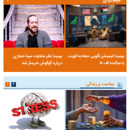
فیلم‌گردی
۱
ببینید| انیمیشن لگویی حمله به کویت
ببینید| نظر متفاوت سینا حجازی
با جنگنده اف-۵
درباره گوگوش خبرساز شد
سلامت و زندگی
۱
۲