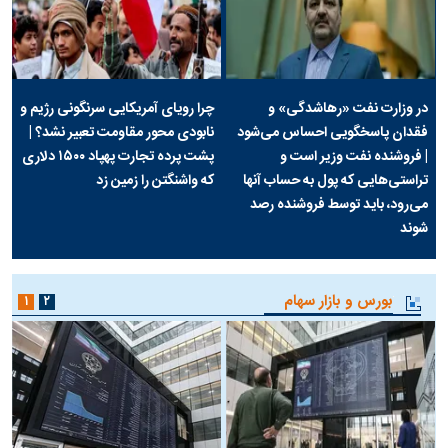
در وزارت نفت «رهاشدگی» و
چرا رویای آمریکایی سرنگونی رژیم و
فقدان پاسخگویی احساس می‌شود
نابودی محور مقاومت تعبیر نشد؟ |
| فروشنده نفت وزیر است و
پشت پرده تجارت پهپاد‌ ۱۵۰۰ دلاری
تراستی‌هایی که پول به حساب آنها
که واشنگتن را زمین زد
می‌رود، باید توسط فروشنده رصد
شوند
بورس و بازار سهام
۱
۲