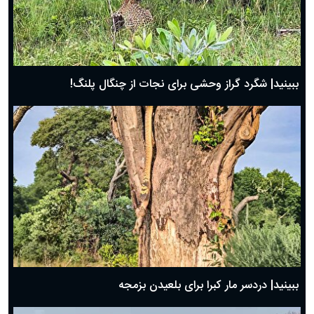
ببینید| شگرد گراز وحشی برای نجات از چنگال پلنگ!
ببینید| دردسر مار کبرا برای بلعیدن بزمجه