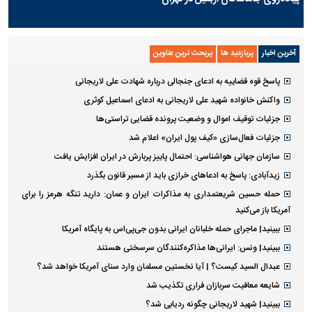
آخرین اخبار
پربازدید ها
پربحث ترین عناوین
پاسخ قوه قضاییه به ادعای جنجالی درباره شهادت علی لاریجانی
واکنش خانواده شهید علی لاریجانی به ادعای اسماعیل کوثری
جزئیات توقیف اموال و وضعیت پرونده قضایی تراستی‌ها
جزئیات فعال‌سازی «کیف پول ایران» اعلام شد
سازمان جهانی هواشناسی: احتمال پاییز پربارش در ایران افزایش یافت
زیدآبادی: پاسخ به ادعا‌های خرازی باید از مسیر قانون بگذرد
حمله حسین شریعتمداری به مذاکرات ایران و عمان: دارید تنگه هرمز را برای
آمریکا باز می‌کنید
ببینید| ماجرای حمله خلبانان ایرانی بدون جی‌پی‌اس به پایگاه آمریکا
ببینید| ونس: ایرانی‌ها مذاکره‌کنندگان سرسختی هستند
عبدال السید کیست؟ | آیا نخستین مسلمان وارد سنای آمریکا خواهد شد؟
شایعه معافیت سربازان فراری تکذیب شد
ببینید| شهید لاریجانی چگونه ردیابی شد؟