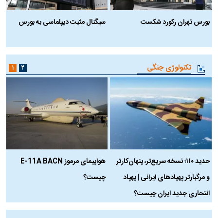
بورس تهران رکورد شکست
سیگنال مثبت دیپلماسی به بورس
ب
تکنولوژی جنگی
۱
۲
حدید ۱۱۰؛ نسخه سریع‌تر، پنهان‌کارتر
هواپیمای مرموز E-11A BACN
ف
و مرگبارتر پهپادهای ایرانی | پهپاد
چیست؟
م
انتحاری جدید ایران چیست؟