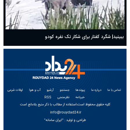
ببینید| شگرد کفتار برای شکار تک نفره کودو
تماس با ما
درباره ما
پیوندها
جستجو
آرشیو
آب و هوا
اوقات شرعی
خبرنامه
نظرسنجی
RSS
کلیه حقوق محفوظ است،استفاده از مطالب با ذکر منبع بلامانع است
info@rouydad24.ir
طراحی و تولید :
"ایران سامانه"