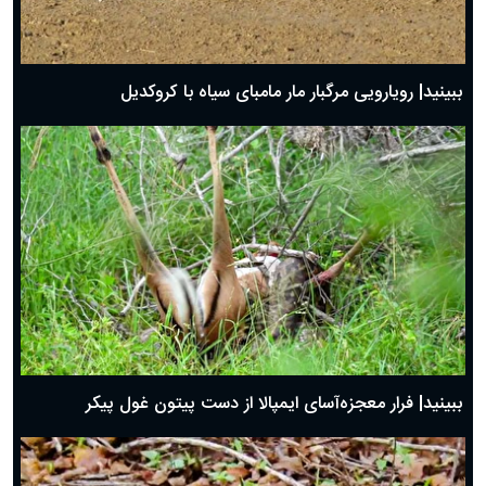
ببینید| رویارویی مرگبار مار مامبای سیاه با کروکدیل
ببینید| فرار معجزه‌آسای ایمپالا از دست پیتون غول پیکر