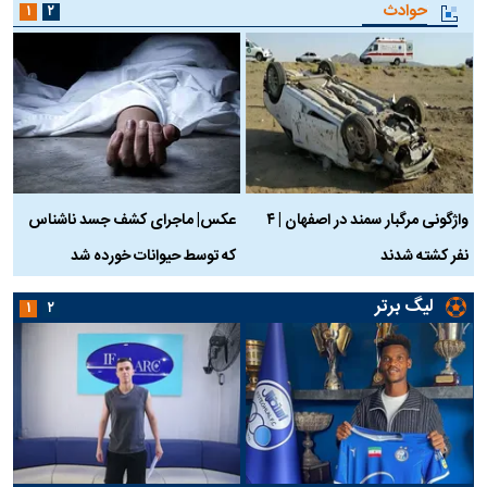
حوادث
۱
۲
واژگونی مرگبار سمند در اصفهان | ۴
عکس| ماجرای کشف جسد ناشناس
نفر کشته شدند
که توسط حیوانات خورده شد
گ
لیگ برتر
۱
۲