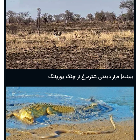
ببینید| فرار دیدنی شترمرغ از چنگ یوزپلنگ