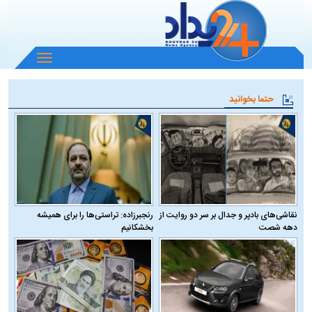
باز
و
بسته
حتما بخوانید
کردن
منو
نقاشی‌های بادپر و جدال بر سر دو روایت از
رنجبرزاده: تراستی‌ها را برای همیشه
دهه شصت
بخشکانیم