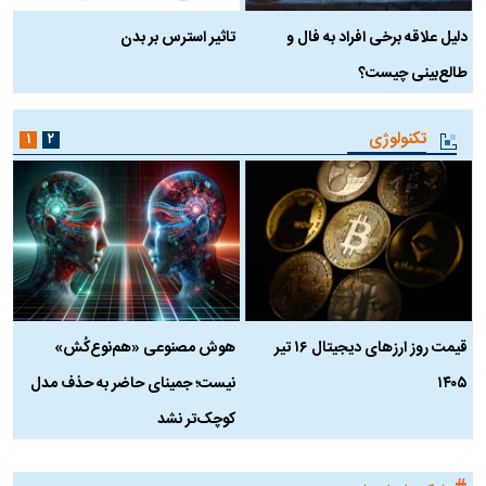
دلیل علاقه برخی افراد به فال و
تاثیر استرس بر بدن
ع
طالع‌بینی چیست؟
آ
تکنولوژی
۱
۲
قیمت روز ارز‌های دیجیتال ۱۶ تیر
هوش مصنوعی «هم‌نوع‌کُش»
چ
۱۴۰۵
نیست؛ جمینای حاضر به حذف مدل
ک
کوچک‌تر نشد