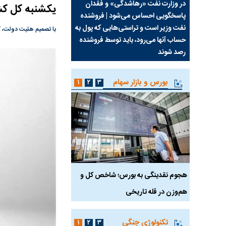
سیما علیه
در وزارت نفت «رهاشدگی» و فقدان
چرا رویای آمریکایی سرن
یکشنبه کل ک
پاسخگویی احساس می‌شود | فروشنده
نابودی محور مقاومت تع
نفت وزیر است و تراستی‌هایی که پول به
پرد
با تصمیم هئیت دولت، ک
حساب آنها می‌رود، باید توسط فروشنده
واشنگتن را زمین زد
رصد شوند
بورس و بازار سهام
۱
۲
۳
رس
هجوم نقدینگی به بورس؛ شاخص کل و
بورس تهران رکورد شکس
هم‌وزن در قله تاریخی
تکنولوژی جنگی
۱
۲
۳