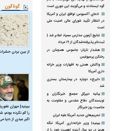
گوناگون
گود ایستادند و می‌گویند این جوری است
ادعای آکسیوس: توافق ایران و آمریکا
در انتظار تأیید شورای عالی امنیت ملی
است
نتایج آزمون مدارس سمپاد اعلام شد |
ثبت‌نام پذیرفته‌شدگان از ۱۹ مرداد
هشدار تارتار؛ جاسوس همچنان در
از بین بردن حشرات
رختکن پرسپولیس
واکنش همتی به اظهارات وزیر خزانه
داری آمریکا
«ایرج» دوباره در بیمارستان بستری
شد
بیانیه دبیرکل مجمع خبرنگاران و
نویسندگان دفاع مقدس و مقاومت به
ببینید| مهران غفوریا
مناسبت روز خبرنگار
را کم نکرده بودم، شا
تحریم‌های جدید آمریکا علیه ایران
اکبر عبدی از دنیا می‌
ببینید| وزیر خزانه‌داری آمریکا: تنگه
هرمز در دو سال آینده اهمیت خود را از