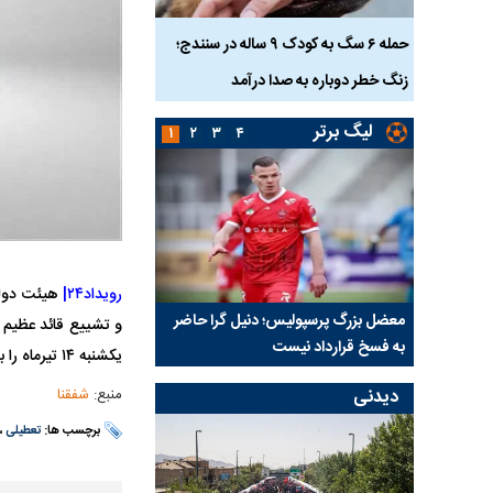
ناس که
حمله ۶ سگ به کودک ۹ ساله در سنندج؛
زنگ خطر دوباره به صدا درآمد
کشته شدند
لیگ برتر
۱
۲
۳
۴
رویداد۲۴|
هیئت دول
نتفی شد؛
معضل بزرگ پرسپولیس؛ دنیل گرا حاضر
مقصد احتمالی مدافع ج
و تشییع قائد عظیم 
ب تیم جدید
به فسخ قرارداد نیست
مشخص شد
یکشنبه ۱۴ تیرماه را به عنوان تعطیلی رسمی در سراسر کشور اعلام کرد.
دیدنی
منبع:
شفقنا
برچسب ها:
تعطیلی
،