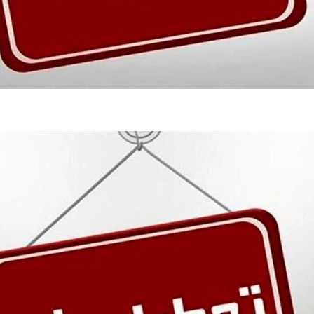
فضاپیمای «استارشیپ» ایلان ماسک
حدید ۱۱۰؛ نسخ
چیست؟
مرگبارتر پهپادهای ا
جدید ایران چیست