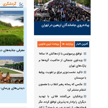
گردشگری
پیاده‌روی جاماندگان اربعین در تهران
آخرین اخبار
پربازدید ها
پربحث ترین عناوین
معرفی جاذبه‌های دی
توافق پرسپولیس با اژدهاکش ۱۸ ساله!
ویدئوی جنجالی از حاکمیت گربه‌ها بر
پارک‌های تهران
تاکید نخست‌وزیر عراق بر تقویت روابط
با عربستان
عکسی که رسانه رهبر انقلاب با مضمون
دیدنی‌های ورسای؛ 
انتقام منتشر کرد
پزشکیان: می‌گفتند فلانی با تهدید
دیگران را وادار به پذیرش توافق کرده، مگر
فرماندهان از تهدید من می‌ترسند؟ | کنار