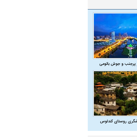
 پرجنب و جوش باتومی
شگری روستای کندلوس