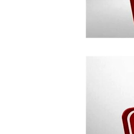
ه سریع‌تر، پنهان‌کارتر و
هواپیمای مرموز E-11A BACN چیست؟
یرانی | پهپاد انتحاری
؟