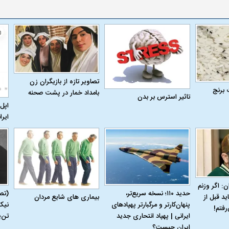
تصاویر تازه از بازیگران زن
 برنج
بامداد خمار در پشت صحنه
تاثیر استرس بر بدن
اپل 
ایرا
ن: اگر وزنم
حدید ۱۱۰؛ نسخه سریع‌تر،
(تص
بیماری‌ های شایع مردان
ید قبل از
پنهان‌کارتر و مرگبارتر پهپادهای
نیک
رفتم!
ایرانی | پهپاد انتحاری جدید
تن‌
ایران چیست؟