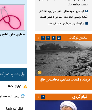
دست خواهد داد
ابطحی: حرف‌های باقر خرازی، افتتاح
شعبه رسمی حکومت اسلامی داعش است
بیفوما در پرسپولیس ماندنی شد
بیماری‌ های شایع ز
عکس‌نوشت
۱
۲
۳
۴
۵
ضا تختی و
مرصاد و الهیات سیاسی مجاهدین خلق
آخرین پرده از حیات سی
روایتی از آخرین مصاحبه‌
گزارش خطا
فیلم‌گردی
بازدید از صفحه او
۱
۲
نظرات شما