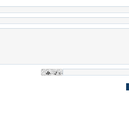
له به کویت با
سخنرانی دیده نشده آیت‌الله هاشمی
ببینید| انیمیشن لگ
رفسنجانی درباره پذیرش قطع نامه۵۹۸
جنگنده اف-۵
علت تنگی نفس و راه های درمان آن
دلیل علاقه برخی اف
چیست؟