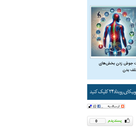
 جوش زدن بخش‌های
لف بدن
در دوران قاجار چگونه
مردی که سر خم نکرد؟ | غلامرضا تختی و
مرصاد و ال
حکومت پهلوی
0