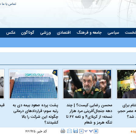
تماس با ما
د
نخست
سیاسی
جامعه و فرهنگ
اقتصادی
ورزشی
گوناگون
عکس
ت
ام برای
محسن رضایی کیست؟ | چند
پشت پرده صعود بیمه دی به
قیمت 
 عصر حجر،
دهه جنجال‌آفرینی مرد هزار
رتبه سوم؛ قراردادهای درمانی
د شد؟
نسخه؛ از کربلای۴ و نامه ۶۷ تا
چگونه این شرکت را بالا
تنگه هرمز و شعام
کشیدند؟
یده
کد خبر:
۴۶۱۹۲۵