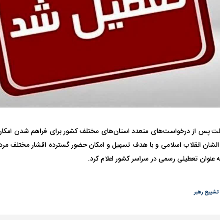
واژگونی مرگبار سمند در اصفهان | ۴ نفر
عکس| ماجرای کشف جسد ناشناس که
توسط حیوانات خورده شد
زنگ خطر دوباره به
ت پس از درخواست‌های متعدد استان‌های مختلف کشور برای فراهم شدن امکان
وان پرسپولیس
پیشنهاد ۱۳۲میلیاردی رامین رضاییان به
بازگشت اندونگ به
الشان انقلاب اسلامی و با هدف تسهیل و امکان حضور گسترده اقشار مختلف مردم
استقلال
هافبک گابنی در آس
تشییع رهبر