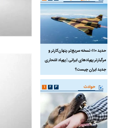
 ماسک
حدید ۱۱۰؛ نسخه سریع‌تر، پنهان‌کارتر و
هواپیمای مرموز E-11A BACN چیست؟
مرگبارتر پهپادهای ایرانی | پهپاد انتحاری
جدید ایران چیست؟
حوادث
۱
۲
۳