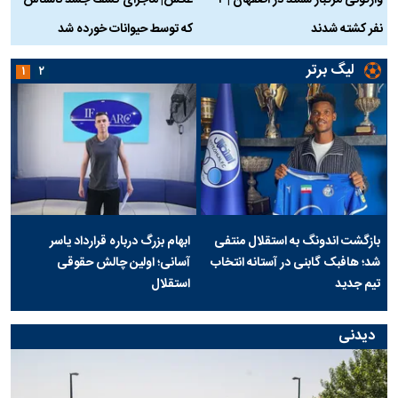
واژگونی مرگبار سمند در اصفهان | ۴
عکس| ماجرای کشف جسد ناشناس
نفر کشته شدند
که توسط حیوانات خورده شد
گ
لیگ برتر
۱
۲
بازگشت اندونگ به استقلال منتفی
ابهام بزرگ درباره قرارداد یاسر
شد؛ هافبک گابنی در آستانه انتخاب
آسانی؛ اولین چالش حقوقی
تیم جدید
استقلال
دیدنی