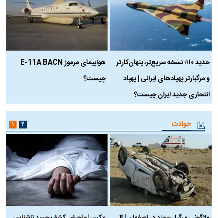
حدید ۱۱۰؛ نسخه سریع‌تر، پنهان‌کارتر
هواپیمای مرموز E-11A BACN
ف
و مرگبارتر پهپادهای ایرانی | پهپاد
چیست؟
م
انتحاری جدید ایران چیست؟
حوادث
۱
۲