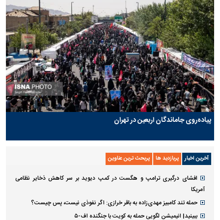
پیاده‌روی جاماندگان اربعین در تهران
آخرین اخبار
پربازدید ها
پربحث ترین عناوین
افشای درگیری ترامپ و هگست در کمپ دیوید بر سر کاهش ذخایر نظامی
آمریکا
حمله تند کامبیز مهدی‌زاده به باقر خرازی: اگر نفوذی نیست، پس چیست؟
ببینید| انیمیشن لگویی حمله به کویت با جنگنده اف-۵