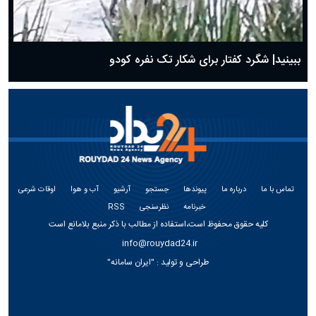
ببینید| شگرد کفتار برای شکار تک نفره کودو
تماس با ما
درباره ما
پیوندها
جستجو
آرشیو
آب و هوا
اوقات شرعی
خبرنامه
نظرسنجی
RSS
کلیه حقوق محفوظ است،استفاده از مطالب با ذکر منبع بلامانع است
info@rouydad24.ir
طراحی و تولید :
"ایران سامانه"