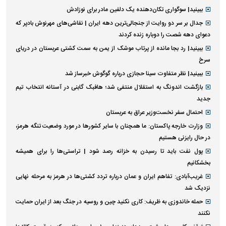
ببینید| سوگواری تکان‌دهنده یک دلفین مادر برای نوزادش
جدال بر سر دو روایت از جنجالی‌ترین دهه ایران | نقاشی‌های مهرنوش بادپر که
دعوای دهه شصت را دوباره زنده کردند
ببینید| رد بجا مانده از پرتاب موشک از یمن به سمت کشتی عربستان در دریای
سرخ
ببینید| نظر متفاوت سینا حجازی درباره گوگوش خبرساز شد
بازگشت اندونگ به استقلال منتفی شد؛ هافبک گابنی در آستانه انتخاب تیم
جدید
احتمال سفر نخست‌وزیر عراق به عربستان
وزارت خارجه پاکستان: ما همچنان با سایر کشور‌ها در مورد وضعیت تنگه هرمز،
در حال رایزنی هستیم
پول نفت باید تا رسیدن به خزانه رصد شود | تراستی‌ها را برای همیشه
بخشکانیم
غریب‌آبادی: تفاهم ایران و عمان درباره تردد کشتی‌ها در هرمز به مرحله نهایی
نزدیک شد
حمله خاندوزی به ظریف: کاری نکنید چین و روسیه در جنگ بعد از ایران حمایت
نکنند