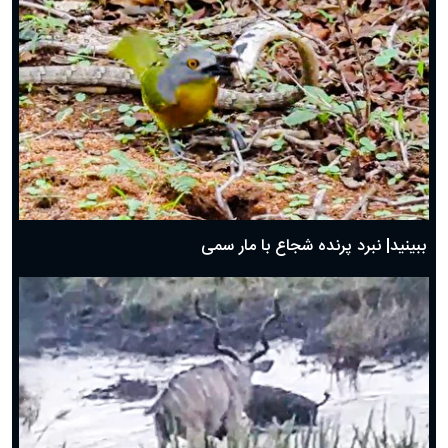
ببینید| نبرد پرنده شجاع با مار سمی