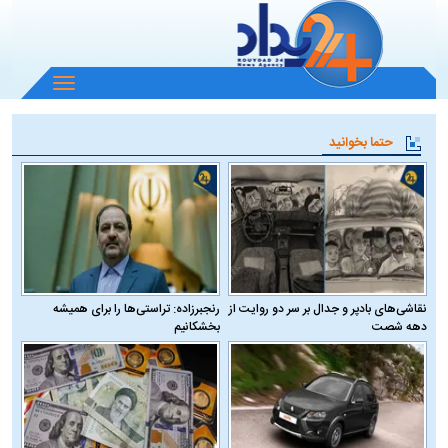
باز
و
بسته
حتما بخوانید
کردن
منو
نقاشی‌های بادپر و جدال بر سر دو روایت از
رنجبرزاده: تراستی‌ها را برای همیشه
دهه شصت
بخشکانیم