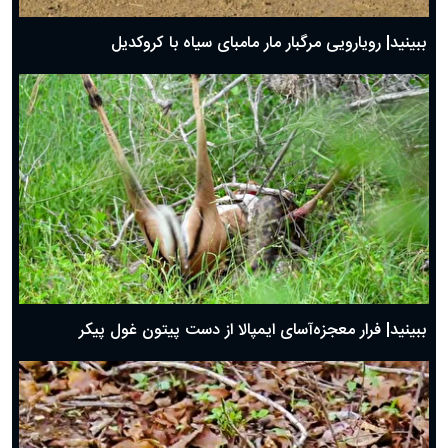
ببینید| رویارویی مرگبار مار مامبای سیاه با کروکدیل
ببینید| فرار معجزه‌آسای ایمپالا از دست پیتون غول پیکر