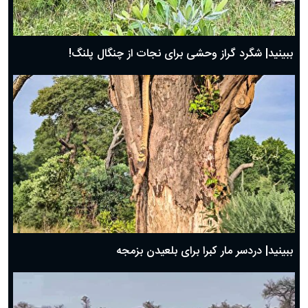
ببینید| شگرد گراز وحشی برای نجات از چنگال پلنگ!
ببینید| دردسر مار کبرا برای بلعیدن بزمجه