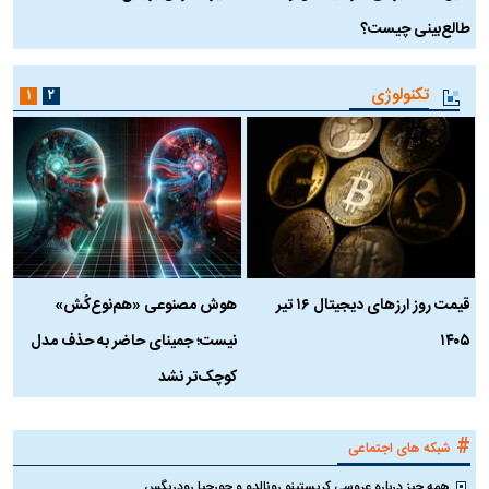
طالع‌بینی چیست؟
آ
تکنولوژی
۱
۲
قیمت روز ارز‌های دیجیتال ۱۶ تیر
هوش مصنوعی «هم‌نوع‌کُش»
چ
۱۴۰۵
نیست؛ جمینای حاضر به حذف مدل
ک
کوچک‌تر نشد
#
شبکه های اجتماعی
همه چیز درباره عروسی کریستینو رونالدو و جورجیا رودریگس