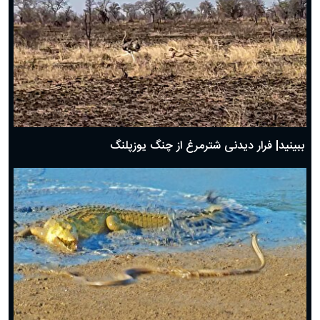
ببینید| فرار دیدنی شترمرغ از چنگ یوزپلنگ