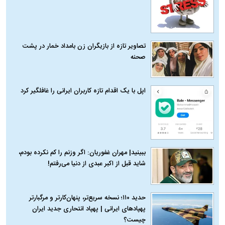
تصاویر تازه از بازیگران زن بامداد خمار در پشت
صحنه
اپل با یک اقدام تازه کاربران ایرانی را غافلگیر کرد
ببینید| مهران غفوریان: اگر وزنم را کم نکرده بودم،
شاید قبل از اکبر عبدی از دنیا می‌رفتم!
حدید ۱۱۰؛ نسخه سریع‌تر، پنهان‌کارتر و مرگبارتر
پهپادهای ایرانی | پهپاد انتحاری جدید ایران
چیست؟