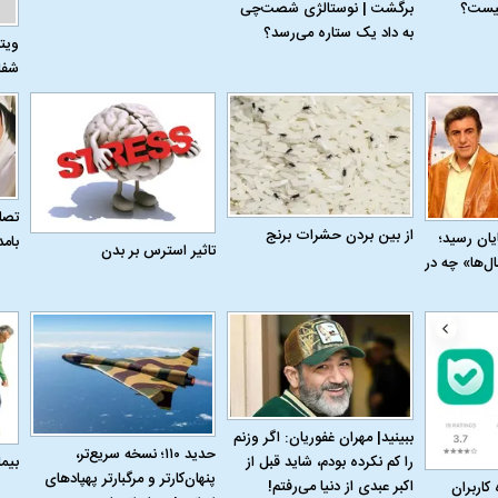
برگشت | نوستالژی شصت‌چی
به داد یک ستاره می‌رسد؟
ویت
شفا
تصاو
از بین بردن حشرات برنج
به پایان رسید؛
بام
تاثیر استرس بر بدن
ل‌ها» چه در
ببینید| مهران غفوریان: اگر وزنم
حدید ۱۱۰؛ نسخه سریع‌تر،
بیم
را کم نکرده بودم، شاید قبل از
پنهان‌کارتر و مرگبارتر پهپادهای
اکبر عبدی از دنیا می‌رفتم!
 کاربران