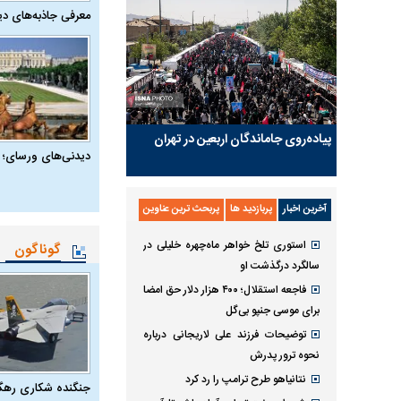
معرفی جاذبه‌های دی
پیاده‌روی جاماندگان اربعین در تهران
دیدنی‌های ورسای؛ 
آخرین اخبار
پربازدید ها
پربحث ترین عناوین
استوری تلخ خواهر ماه‌چهره خلیلی در
گوناگون
سالگرد درگذشت او
فاجعه استقلال؛ ۴۰۰ هزار دلار حق امضا
برای موسی جنپو بی‌گل
توضیحات فرزند علی لاریجانی درباره
نحوه ترور پدرش
نتانیاهو طرح ترامپ را رد کرد
جنگنده شکاری رهگیر