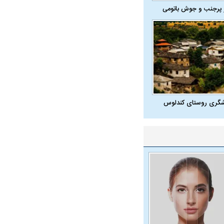
 پرجنب و جوش باتومی
شگری روستای کندلوس