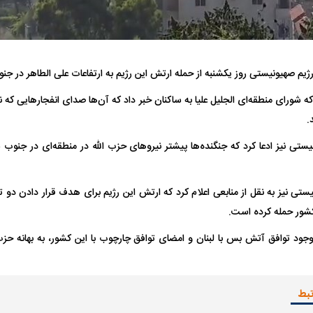
 که شورای منطقه‌ای الجلیل علیا به ساکنان خبر داد که آن‌ها صدای انفجارهایی که 
.
تر، پنهان‌کارتر و
هواپیمای مرموز E-11A BACN چیست؟
 صهیونیستی نیز ادعا کرد که جنگنده‌ها پیشتر نیروهای حزب الله در منطقه‌ای در جنوب 
| پهپاد انتحاری
Tomcat چیست؟
 صهیونیستی نیز به نقل از منابعی اعلام کرد که ارتش این رژیم برای هدف قرار دادن دو 
کشور حمله کرده است.
جود توافق آتش بس با لبنان و امضای توافق چارچوب با این کشور، به بهانه حزب 
تبط