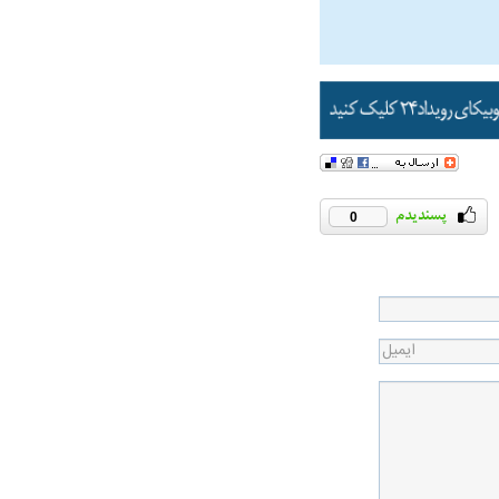
0
در دوران قاجار چگونه
مردی که سر خم نکرد؟ | غلامرضا تختی و
مرصاد و ال
حکومت پهلوی