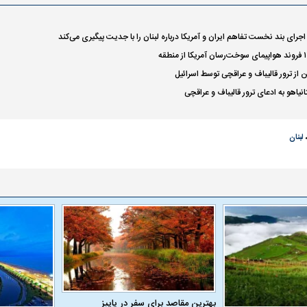
اجرای بند نخست تفاهم ایران و آمریکا درباره لبنان را با جدیت پیگیری می‌کند
یت مرموز؛
جراحان قلابی در شمال تهران بازداشت
وف چیست؟
شدند؛ از تزریق فیلر تا جراحی پلک
راهی بیمارستان کر
 از ترور قالیباف و عراقچی توسط اسرائیل
نیاهو به ادعای ترور قالیباف و عراقچی
لبنان
ل با تماشاگر
رقم نجومی رضایتنامه مدافع موردنظر
دو خرید جدید پرس
پرسپولیس لو رفت
امضای قرارداد امر
بهترین مقاصد برای سفر در پاییز