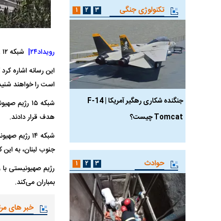
تکنولوژی جنگی
۱
۲
۳
رویداد۲۴|
شبکه ۱۲ رژیم صهیونیستی روز یکشنبه از حمله ارتش این رژیم به ارتفاعات علی الطاهر در جنوب لبنان خبر داد.
این رسانه اشاره کرد
است را خواهند شنید
جنگنده شکاری رهگیر آمریکا | F-14
حدید ۱۱۰؛ نسخه سریع‌
شبکه ۱۵ رژیم
Tomcat چیست؟
هدف قرار دادند.
مرگبارتر پهپادهای ایرانی 
جدید ایران چیست؟
شبکه ۱۴ رژیم
جنوب لبنان، به این 
حوادث
۱
۲
۳
رژیم صهیونیستی با و
بمباران می‌کند.
خبر های مر