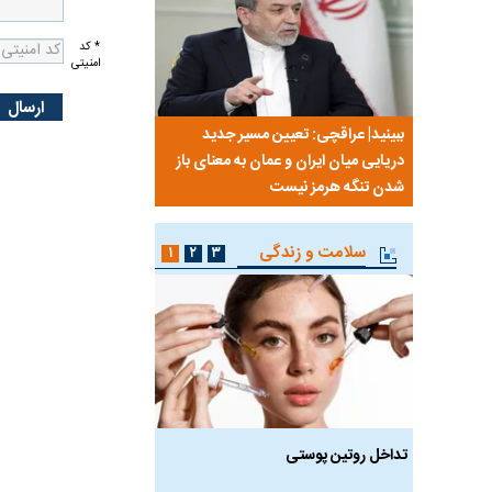
* کد
امنیتی
نی من،
ببینید| عراقچی: تعیین مسیر جدید
ببینید| پزشکیان: مهمتری
ردم است
دریایی میان ایران و عمان به معنای باز
معیشت و وضعیت اقتص
شدن تنگه هرمز نیست
سلامت و زندگی
۱
۲
۳
 طالع‌بینی
تداخل روتین پوستی
ویتامین‌های درخشان‌کنن