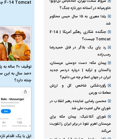
شروط سخت تهران، آماده‌باش تل‌آویو؛
F-14 Tomcat چیست؟
خاورمیانه در آستانه دور تازه جنگ؟
یلدا معیری به ۱۵ سال حبس محکوم
شد
جنگنده شکاری رهگیر آمریکا | F-14
Tomcat چیست؟
رد پای یک بلاگر در قتل حمیدرضا
رجب‌زاده
پیمان مکه؛ دست دوستی عربستان،
توقیف ۲۰ ساله 
پاکستان و ترکیه | درباره دردسر جدید
«صد سال به این سا
ایران در جهان اسلام چه می دانیم؟
چنته دارد؟
رکوردشکنی شاخص کل و ارزش
معاملات بورس
محسن رضایی نماینده رهبر انقلاب در
شورای عالی امنیت ملی شد
شورای آتلانتیک: پیمان مکه برای
عربستان اهرم نفوذ در برابر ایران را تقویت
می‌کند
اپل با یک اقدام تازه