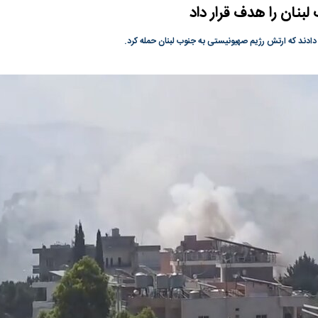
لبنان را هدف قرار داد
ی جدید یا پایان
در وزارت نفت «رهاشدگی» و فقدان
پیمان مکه؛ دردسر ت
پاسخگویی احساس می‌شود | فروشنده
اسلام
دادند که ارتش رژیم صهیونیستی به جنوب لبنان حمله کرد.
نفت وزیر است و تراستی‌هایی که پول به
حساب آنها می‌رود، باید توسط فروشنده
رصد شوند
رس؛ شاخص کل
هجوم نقدینگی به بورس؛ شاخص کل و
رکوردشکنی شاخص 
هم‌وزن در قله تاریخی
بورس