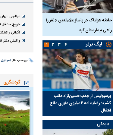
عراقچی: ایران 
بازداشت
حادثه هولناک در پاساژ علاءالدین ۶ نفر را
ردپای سیاست در یک جنا
خروج حداقل ۱۱ فروند هواپیمای سوخت‌رسان آمریکا از منطقه
پلک
راهی بیمارستان کرد
ماجرای قتل مداح معر
نگرانی واشنگتن
واکنش دفتر نتا
لیگ برتر
۱
۲
۳
۴
برچسب ها:
اسرائیل
،
گردشگری
ی شد؛
پرسپولیس از جذب حسین‌نژاد عقب
بازی‌های لیگ برتر فوتبا
کشید؛ رضایتنامه ۲ میلیون دلاری مانع
برگزار می‌شود
انتقال
دیدنی