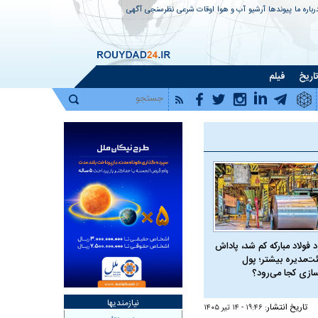
رباره ما
پیوندها
آرشیو
آب و هوا
اوقات شرعی
نظرسنجی
آگهی
اریخ
فیلم
 فولاد مبارکه کم شد، پاداش
ت‌مدیره بیشتر؛ پول
سازی کجا می‌رود؟
نیازمندیها
تاریخ انتشار:
۱۹:۴۶ - ۱۴ تير ۱۴۰۵