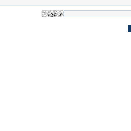
ن نگرانی من،
ببینید| عراقچی: تعیین مسیر جدید
ببینید| پزشکیان: م
ادی مردم است
دریایی میان ایران و عمان به معنای باز
معیشت و وضعیت 
شدن تنگه هرمز نیست
ده و شفاف‌کننده
دلیل علاقه برخی افراد به فال و طالع‌بینی
تداخل روتین پوست