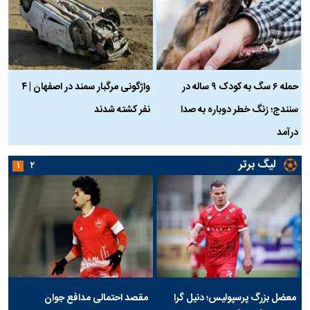
حمله ۶ سگ به کودک ۹ ساله در
واژگونی مرگبار سمند در اصفهان | ۴
ع
سنندج؛ زنگ خطر دوباره به صدا
نفر کشته شدند
ک
درآمد
لیگ برتر
۱
۲
معضل بزرگ پرسپولیس؛ دنیل گرا
مقصد احتمالی مدافع جوان