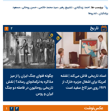
برچسب ها:
احمد زیدآبادی
،
تشییع رهبر
،
سید محمد خاتمی
،
حسن روحانی
،
مسعود
پزشکیان
،
تندروها
تاریخ
۱
۲
اسناد تاریخی فاش می‌کند | نقشه
چگونه فتوای جنگ ایران را از میز
آمریکا برای اشغال جزیره خارک از
مذاکره به ترکمانچای رساند؟ | نقش
۱۹۷۹ روی میز کاخ سفید است
تاریخی روحانیون در فاصله دو جنگ
ایران و روس
عکس‌نوشت
۱
۲
۳