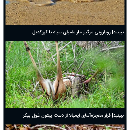
ببینید| رویارویی مرگبار مار مامبای سیاه با کروکدیل
ببینید| فرار معجزه‌آسای ایمپالا از دست پیتون غول پیکر