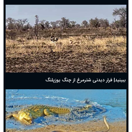
ببینید| فرار دیدنی شترمرغ از چنگ یوزپلنگ