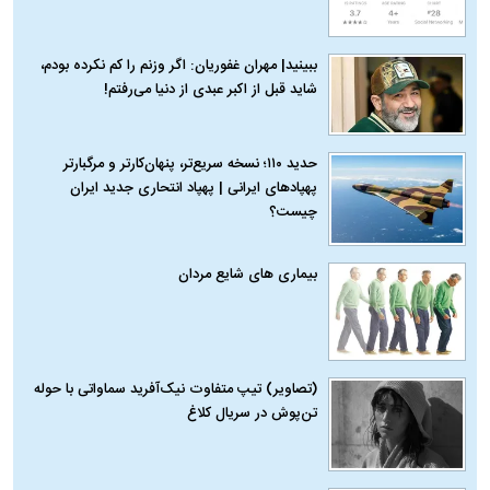
ببینید| مهران غفوریان: اگر وزنم را کم نکرده بودم،
شاید قبل از اکبر عبدی از دنیا می‌رفتم!
حدید ۱۱۰؛ نسخه سریع‌تر، پنهان‌کارتر و مرگبارتر
پهپادهای ایرانی | پهپاد انتحاری جدید ایران
چیست؟
بیماری‌ های شایع مردان
(تصاویر) تیپ متفاوت نیک‌آفرید سماواتی با حوله
تن‌پوش در سریال کلاغ