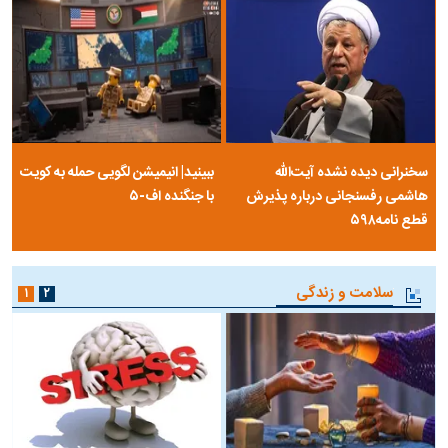
سخنرانی دیده نشده آیت‌الله
ببینید| انیمیشن لگویی حمله به کویت
هاشمی رفسنجانی درباره پذیرش
با جنگنده اف-۵
قطع نامه۵۹۸
سلامت و زندگی
۱
۲