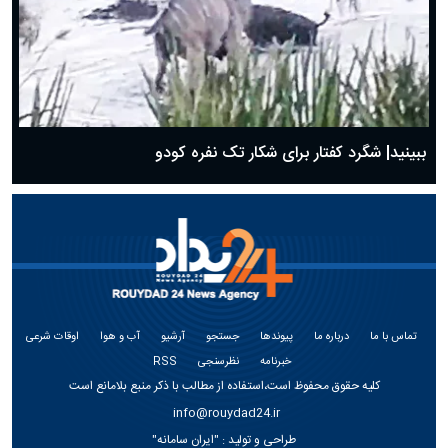
ببینید| شگرد کفتار برای شکار تک نفره کودو
تماس با ما
درباره ما
پیوندها
جستجو
آرشیو
آب و هوا
اوقات شرعی
خبرنامه
نظرسنجی
RSS
کلیه حقوق محفوظ است،استفاده از مطالب با ذکر منبع بلامانع است
info@rouydad24.ir
طراحی و تولید :
"ایران سامانه"