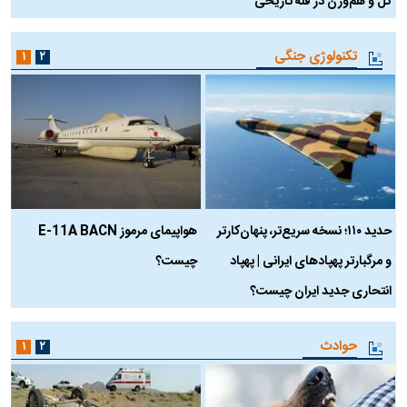
کل و هم‌وزن در قله تاریخی
تکنولوژی جنگی
۱
۲
حدید ۱۱۰؛ نسخه سریع‌تر، پنهان‌کارتر
هواپیمای مرموز E-11A BACN
ف
و مرگبارتر پهپادهای ایرانی | پهپاد
چیست؟
م
انتحاری جدید ایران چیست؟
حوادث
۱
۲