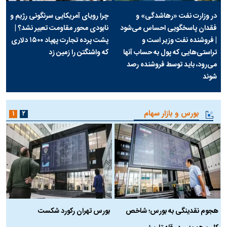
در وزارت نفت «رهاشدگی» و
چرا رویای آمریکایی سرنگونی رژیم و
فقدان پاسخگویی احساس می‌شود
نابودی محور مقاومت تعبیر نشد؟ |
| فروشنده نفت وزیر است و
پشت پرده تجارت پهپاد‌ ۱۵۰۰ دلاری
تراستی‌هایی که پول به حساب آنها
که واشنگتن را زمین زد
می‌رود، باید توسط فروشنده رصد
شوند
بورس و بازار سهام
۱
۲
هجوم نقدینگی به بورس؛ شاخص
بورس تهران رکورد شکست
س