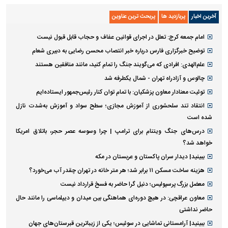
آخرین اخبار
پربازدید ها
پربحث ترین عناوین
امام جمعه کرج: تعلل در اجرای قوانین عفاف و حجاب قابل قبول نیست
توضیح خبرگزاری فارس درباره خبر انتصاب محسن رضایی به دبیری شعام
علم‌الهدی: افرادی که می‌گویند جنگ را تمام کنید، مانند منافقین هستند
چالوس و آزادراه تهران - شمال یکطرفه شد
توئیت معنادار معاون پزشکیان: با تمام توان کنار رئیس‌جمهور ایستاده‌ایم
انتقاد تند سلحشوری از آموزش مجازی؛ سطح سواد و آموزش به‌شدت نازل
شده است
درس‌های جنگ ویتنام برای ترامپ | چرا وسوسه عصر حجر، باتلاق امریکا
خواهد شد؟
ببینید| دیدار سران پاکستان و عربستان در مکه
هزینه ساخت مسکن ۱۱ برابر شد؛ هر متر خانه در تهران چقدر آب می‌خورد؟
معضل بزرگ پرسپولیس؛ دنیل گرا حاضر به فسخ قرارداد نیست
معاون عراقچی: در هیچ دوره‌ای هماهنگی بین میدان و دیپلماسی را مانند حال
حاضر نداشتی
ببینید| آرامستانی تماشایی در سوئیس؛ یکی از زیباترین قبرستان‌های جهان