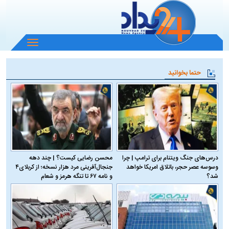
باز
و
بسته
حتما بخوانید
کردن
منو
درس‌های جنگ ویتنام برای ترامپ | چرا
محسن رضایی کیست؟ | چند دهه
وسوسه عصر حجر، باتلاق امریکا خواهد
جنجال‌آفرینی مرد هزار نسخه؛ از کربلای۴
شد؟
و نامه ۶۷ تا تنگه هرمز و شعام