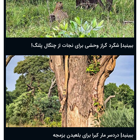
ببینید| شگرد گراز وحشی برای نجات از چنگال پلنگ!
ببینید| دردسر مار کبرا برای بلعیدن بزمجه