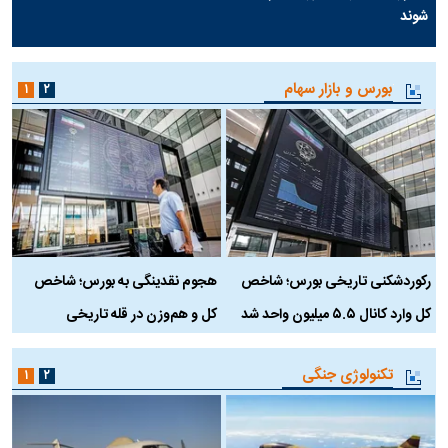
شوند
بورس و بازار سهام
۱
۲
رکوردشکنی تاریخی بورس؛ شاخص
هجوم نقدینگی به بورس؛ شاخص
ب
کل وارد کانال ۵.۵ میلیون واحد شد
کل و هم‌وزن در قله تاریخی
تکنولوژی جنگی
۱
۲