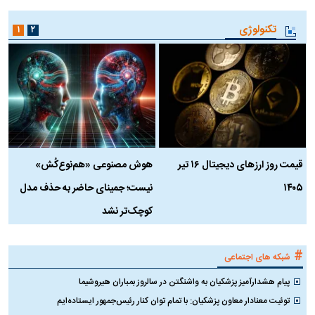
تکنولوژی
۱
۲
قیمت روز ارز‌های دیجیتال ۱۶ تیر
هوش مصنوعی «هم‌نوع‌کُش»
چ
۱۴۰۵
نیست؛ جمینای حاضر به حذف مدل
ک
کوچک‌تر نشد
#
شبکه های اجتماعی
پیام هشدارآمیز پزشکیان به واشنگتن در سالروز بمباران هیروشیما
توئیت معنادار معاون پزشکیان: با تمام توان کنار رئیس‌جمهور ایستاده‌ایم