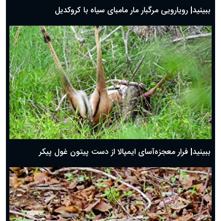
ببینید| رویارویی مرگبار مار مامبای سیاه با کروکدیل
ببینید| فرار معجزه‌آسای ایمپالا از دست پیتون غول پیکر