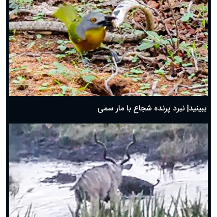
ببینید| نبرد پرنده شجاع با مار سمی