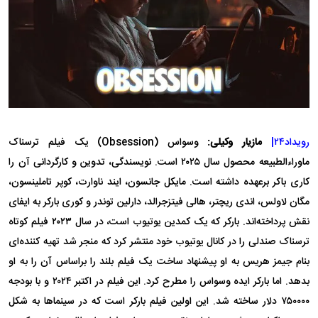
رویداد۲۴|
مازیار وکیلی:
وسواس (Obsession) یک فیلم ترسناک
ماوراءالطبیعه محصول سال ۲۰۲۵ است. نویسندگی، تدوین و کارگردانی آن را
کاری باکر برعهده داشته است. مایکل جانسون، ایند ناوارت، کوپر تاملینسون،
مگان لاولس، اندی ریچتر، هالی فیتزجرالد، دارلین توندر و کوری بارکر به ایفای
نقش پرداخته‌اند. بارکر که یک کمدین یوتیوب است، در سال ۲۰۲۳ فیلم کوتاه
ترسناک صندلی را در کانال یوتیوب خود منتشر کرد که منجر شد تهیه کننده‌ای
بنام جیمز هریس به او پیشنهاد ساخت یک فیلم بلند را براساس آن را به او
بدهد. اما بارکر ایده وسواس را مطرح کرد. این فیلم در اکتبر ۲۰۲۴ و با بودجه
۷۵۰۰۰۰ دلار ساخته شد. این اولین فیلم بارکر است که در سینما‌ها به شکل