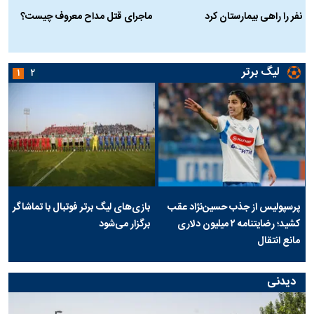
نفر را راهی بیمارستان کرد
ماجرای قتل مداح معروف چیست؟
ب
ج
لیگ برتر
۱
۲
پرسپولیس از جذب حسین‌نژاد عقب
بازی‌های لیگ برتر فوتبال با تماشاگر
کشید؛ رضایتنامه ۲ میلیون دلاری
برگزار می‌شود
مانع انتقال
دیدنی