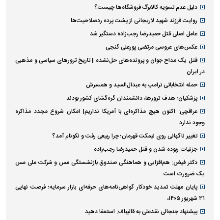
دلیل عدم تسویه کالابرگ فروشگاه‌ها چیست؟
روایت فرزند شهید لاریجانی از پشت پرده ردصلاحیت‌ها
عامل اصلی قتل حمیدرضا رجب‌زاده دستگیر شد
عکس‌های عروسی مرتضی پورعلی گنجی
قتل یک مداح جوان و پرونده‌های حل‌نشده | تاریخ ترورهای سیاسی و مذهبی
در ایران
حمله انتخاباتی ترامپ به عبدال‌السید و همسرش
پزشکیان: هدف ترورها، دانشمندان گره‌گشای کشور بودند
عراقچی: اکنون هیچ مذاکره‌ای با آمریکا نداریم| امکان شروع مجدد مذاکره
وجود ندارد
تغییر ناگهانی روی نیمکت قهرمان؛ چرا ربیعی رفت و نکونام آمد؟
جزئیات ربوده شدن و قتل حمیدرضا رجب‌زاده
دکتر فیض: هم‌افزایی و هماهنگی صندوق بازنشستگی مس و شرکت ملی مس
یک ضرورت است
پایان مهلت تمدید خودکار گواهی‌نامه‌های حرفه‌ای بازار سرمایه؛ فرصت نهایی
۳۱ شهریور ۱۴۰۵،
پیشنهاد جنجالی نقدعلی به قالیباف: استعفا دهید