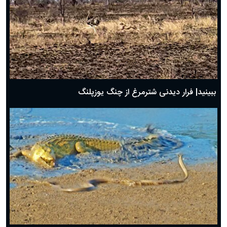
ببینید| فرار دیدنی شترمرغ از چنگ یوزپلنگ