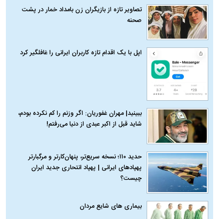
تصاویر تازه از بازیگران زن بامداد خمار در پشت
صحنه
اپل با یک اقدام تازه کاربران ایرانی را غافلگیر کرد
ببینید| مهران غفوریان: اگر وزنم را کم نکرده بودم،
شاید قبل از اکبر عبدی از دنیا می‌رفتم!
حدید ۱۱۰؛ نسخه سریع‌تر، پنهان‌کارتر و مرگبارتر
پهپادهای ایرانی | پهپاد انتحاری جدید ایران
چیست؟
بیماری‌ های شایع مردان