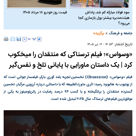
سود فولاد مبارکه کم شد، پاداش
قیمت روز خودرو ۱۸ مرداد ۱۴۰۵
هیئت‌مدیره بیشتر؛ پول بازسازی کجا
می‌رود؟
»
جامعه و فرهنگ
برگزیده
تاریخ انتشار:
۱۴:۵۳ - ۱۶ تير ۱۴۰۵
«وسواس»؛ فیلم ترسناکی که منتقدان را میخکوب
کرد | یک داستان ماورایی با پایانی تلخ و نفس‌گیر
فیلم «وسواس» (Obsession) نخستین تجربه بلند کوری بارکر، فیلمساز جوانی است که
از یوتیوب به هالیوود رسید؛ اثری ماوراءالطبیعه که با داستانی درباره آرزویی مرگبار، تحسین
گسترده منتقدان را برانگیخته و با کسب ۹۴ درصد رضایت در راتن‌تومیتوز به یکی از
موفق‌ترین فیلم‌های ترسناک سال ۲۰۲۵ تبدیل شده است.