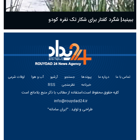
ببینید| شگرد کفتار برای شکار تک نفره کودو
تماس با ما
درباره ما
پیوندها
جستجو
آرشیو
آب و هوا
اوقات شرعی
خبرنامه
نظرسنجی
RSS
کلیه حقوق محفوظ است،استفاده از مطالب با ذکر منبع بلامانع است
info@rouydad24.ir
طراحی و تولید :
"ایران سامانه"