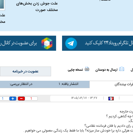
علت جوش زدن بخش‌های
مختلف صورت
علت
مخت
ل
ارسال به دوستان
نسخه چاپی
عضویت در خبرنامه
انتشار یافته:
۱
در انتظار بررسی:
رات بینندگان
۱۳:۲۷ - ۱۴۰۵/۰۴/۱۷
|
|
1
1
اسی یک سلسله |
ریشه‌های عزاداری ماه محرم در فرهنگ
عزاداری ماه محرم 
رت خارجه
 چه گناهی کردیم ؟
ی شاه در ایران
و تاریخ ایران
انجام می‌شد؟
گ.
 رای دادیم یا فلان فرمانده نظامی؟
ت هرکی داره برا خودش ساز میزنه؟ بابا ما فقط یک زندگی معمولی می خواهیم .