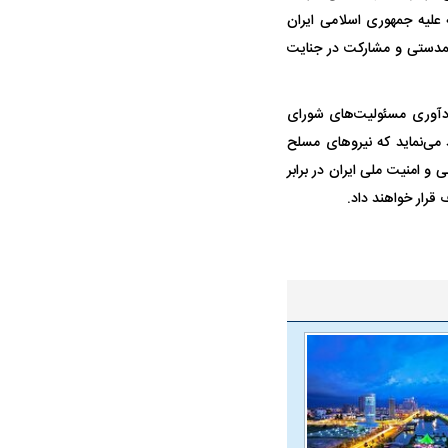
ه علیه جمهوری اسلامی ایران
 همدستی و مشارکت در جنایت
حمله ۶ سگ به کودک ۹ ساله در سنندج؛
واژگونی مرگبار سمند در اصفهان | ۴ نفر
 صدا درآمد
کشته شدند
 یادآوری مسئولیت‌های شورای
 می‌نماید که نیروهای مسلح
و امنیت ملی ایران در برابر
 استقلال منتفی شد؛
معضل بزرگ پرسپولیس؛ دنیل گرا حاضر
مقصد احتما
تانه انتخاب تیم جدید
به فسخ قرارداد نیست
مشخص شد