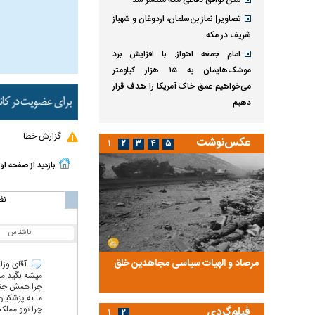
متن توافق دفاعی مکه منتشر شد
تصاویر| نماز بن‌سلمان، اردوغان و شهباز
شریف در مکه
امام‌ جمعه اهواز: با افزایش برد
موشک‌هایمان به ۱۵ هزار کیلومتر
می‌خواهیم عمق خاک آمریکا را هدف قرار
دهیم
گزارش خطا
عکس‌نوشت
۱
۲
۳
۴
۵
بازدید از صفحه او
نظ
ناشناس
ضا تختی و
مرصاد و الهیات سیاسی مجاهدین خلق
آخرین پرده از حیات سی
آقای وزا
میشه بگید ما
روایتی از آخرین مصاحبه‌
چرا همش جن
ما به پزشکیان
چرا توو مملک
فیلم‌گردی
۱
۲