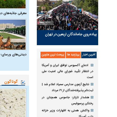
معرفی جاذبه‌های دی
پیاده‌روی جاماندگان اربعین در تهران
دیدنی‌های ورسای؛ 
آخرین اخبار
پربازدید ها
پربحث ترین عناوین
ادعای آکسیوس: توافق ایران و آمریکا
در انتظار تأیید شورای عالی امنیت ملی
است
گوناگون
نتایج آزمون مدارس سمپاد اعلام شد |
ثبت‌نام پذیرفته‌شدگان از ۱۹ مرداد
هشدار تارتار؛ جاسوس همچنان در
رختکن پرسپولیس
واکنش همتی به اظهارات وزیر خزانه
داری آمریکا