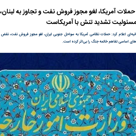
حملات آمریکا، لغو مجوز فروش نفت و تجاوز به لبنان،
گونی رژیم و
مطالعه رفتار هیستریک صدا و سیما علیه
در وزارت نفت «ر
بیر نشد؟ | پشت
کمپین نه به اعدام
پاسخگویی احساس 
 | مسئولیت تشدید تنش با آمریکاست
ه تجارت پهپاد‌ ۱۵۰۰ دلاری که
نفت وزیر است و ت
حساب آنها می‌رود
یانیه‌ای اعلام کرد: حملات نظامی آمریکا به سواحل جنوبی ایران، لغو مجوز فروش نفت، نقض ت
رصد شوند
های اساسی تفاهم خاتمه جنگ را بی‌اثر کرده است.
ت
سیگنال مثبت دیپلماسی به بورس
هجوم نقدینگی به
هم‌وزن در قله تار