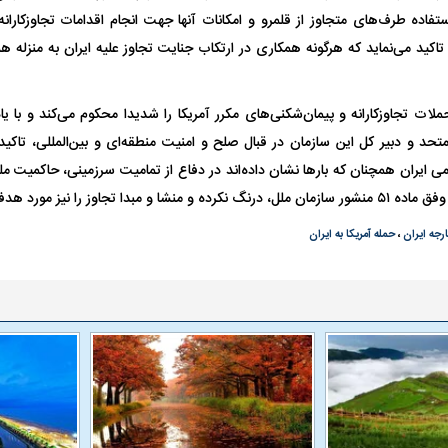
ستفاده طرف‌های متجاوز از قلمرو و امکانات آنها جهت انجام اقدامات تجاوزکاران
تاکید می‌نماید که هرگونه همکاری در ارتکاب جنایت تجاوز علیه ایران به منزله
واژگونی مرگبار سمند در اصفهان | ۴ نفر
عکس| ماجرای کشف جسد ناشناس که
توسط حیوانات خورده شد
زنگ خطر دوباره به
ملات تجاوزکارانه و پیمان‌شکنی‌های مکرر آمریکا را شدیدا محکوم می‌کند و با
تحد و دبیر کل این سازمان در قبال صلح و امنیت منطقه‌ای و بین‌المللی، تاکید
 ایران همچنان که بارها نشان داده‌اند در دفاع از تمامیت سرزمینی، حاکمیت ملی 
تجاوز را نیز مورد هدف قرار خواهند داد.
رجه ایران
،
حمله آمریکا به ایران
وان پرسپولیس
پیشنهاد ۱۳۲میلیاردی رامین رضاییان به
بازگشت اندونگ به
استقلال
هافبک گابنی در آس