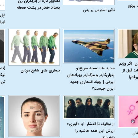
تصاویر تازه از بازیگران زن
 برنج
بامداد خمار در پشت صحنه
تاثیر استرس بر بدن
اپل 
ایرا
ن: اگر وزنم
حدید ۱۱۰؛ نسخه سریع‌تر،
(تص
بیماری‌ های شایع مردان
ید قبل از
پنهان‌کارتر و مرگبارتر پهپادهای
نیک
رفتم!
ایرانی | پهپاد انتحاری جدید
تن‌
ایران چیست؟
از توقیف تا انتشار؛ آیا «کوری»
ارزش این همه حاشیه را
نان
داشت؟