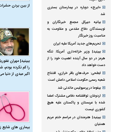
از بین بردن حشرات
«ایرج» دوباره در بیمارستان بستری
شد
بیانیه دبیرکل مجمع خبرنگاران و
نویسندگان دفاع مقدس و مقاومت به
مناسبت روز خبرنگار
تحریم‌های جدید آمریکا علیه ایران
ببینید| وزیر خزانه‌داری آمریکا: تنگه
هرمز در دو سال آینده اهمیت خود را از
ببینید| مهران غفوریا
دست خواهد داد
را کم نکرده بودم، شا
ابطحی: حرف‌های باقر خرازی، افتتاح
اکبر عبدی از دنیا می‌
شعبه رسمی حکومت اسلامی داعش است
بیفوما در پرسپولیس ماندنی شد
اردوغان: توافقنامه دفاعی مشترک امضا
شده با عربستان و پاکستان علیه هیچ
کشوری نیست
ببینید| هنرمندان در مراسم ختم مریم
همتیان
بیماری‌ های شایع ز