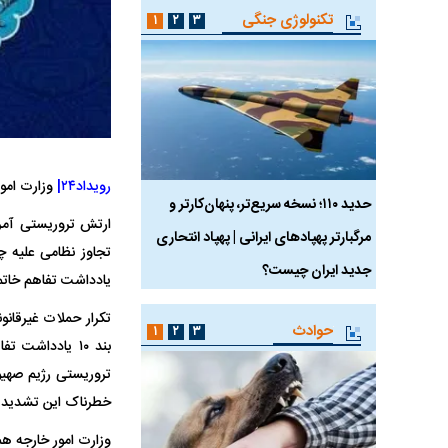
تکنولوژی جنگی
۱
۲
۳
رویداد۲۴|
وزارت امور
 ماسک
حدید ۱۱۰؛ نسخه سریع‌تر، پنهان‌کارتر و
هواپیمای مرموز E-11A BACN چیست؟
مرگبارتر پهپادهای ایرانی | پهپاد انتحاری
تجاوز نظامی علیه 
جدید ایران چیست؟
یادداشت تفاهم خاتم
تکرار حملات غیرقانو
حوادث
۱
۲
۳
بند ۱۰ یادداش
تروریستی رژیم صهیو
خطرناک این تشدید ت
وزارت امور خارجه هم