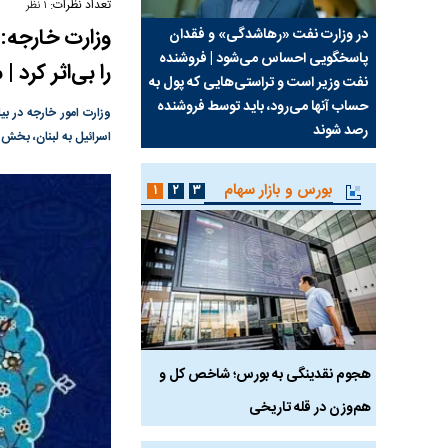
تعداد نظرات:
۱ نظر
وزارت خارجه: 
سیما علیه
در وزارت نفت «رهاشدگی» و فقدان
چرا رویای آمریکایی سرن
پاسخگویی احساس می‌شود | فروشنده
نابودی محور مقاومت تع
را بی‌اثر کرد
نفت وزیر است و تراستی‌هایی که پول به
پرد
حساب آنها می‌رود، باید توسط فروشنده
واشنگتن را زمین زد
وزارت امور خارجه در ب
رصد شوند
اسرائیل به لبنان، بخش‌
بورس و بازار سهام
۱
۲
۳
رس
هجوم نقدینگی به بورس؛ شاخص کل و
بورس تهران رکورد شکس
هم‌وزن در قله تاریخی