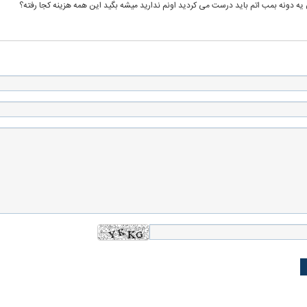
ن یه دونه بمب اتم باید درست می کردید اونم ندارید میشه بگید این همه هزینه کجا رفته؟
له به کویت با
سخنرانی دیده نشده آیت‌الله هاشمی
ببینید| انیمیشن لگ
رفسنجانی درباره پذیرش قطع نامه۵۹۸
جنگنده اف-۵
علت تنگی نفس و راه های درمان آن
دلیل علاقه برخی اف