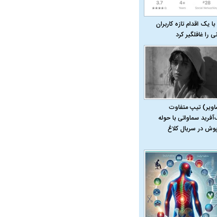
با یک اقدام تازه کاربران
نی را غافلگیر کرد
اویر) تیپ متفاوت
‌آفرید سماواتی با حوله
پوش در سریال کلاغ