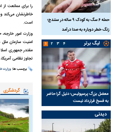
را برای ممانعت از ا
خاطرنشان می‌کند و 
ناس که
حمله ۶ سگ به کودک ۹ ساله در سنندج؛
است.
زنگ خطر دوباره به صدا درآمد
کشته شدند
وزارت امور خارجه، ح
امنیت سازمان ملل م
لیگ برتر
۱
۲
۳
۴
مقتدر جمهوری اسلامی
تجاوز نظامی آمریکا، وفق ماده ۵۱ منشور سازمان ملل، درنگ نکرده و منشا و مبدا 
برچسب ها:
وزارت خا
گردشگری
نتفی شد؛
معضل بزرگ پرسپولیس؛ دنیل گرا حاضر
مقصد احتمالی مدافع ج
ب تیم جدید
به فسخ قرارداد نیست
مشخص شد
دیدنی