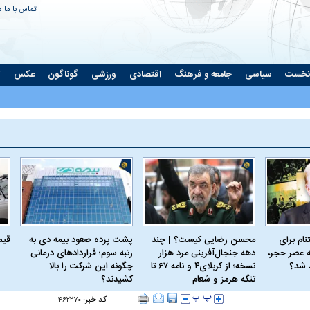
تماس با ما
د
نخست
سیاسی
جامعه و فرهنگ
اقتصادی
ورزشی
گوناگون
عکس
ت
ام برای
محسن رضایی کیست؟ | چند
پشت پرده صعود بیمه دی به
قیمت 
 عصر حجر،
دهه جنجال‌آفرینی مرد هزار
رتبه سوم؛ قراردادهای درمانی
د شد؟
نسخه؛ از کربلای۴ و نامه ۶۷ تا
چگونه این شرکت را بالا
تنگه هرمز و شعام
کشیدند؟
کد خبر:
۴۶۲۲۷۰