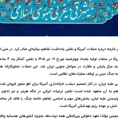
 خارجه درباره حملات آمریکا و نقض یادداشت تفاهم، بیانیه‌ای صادر کرد. در متن این
فضاپیمای «استارشیپ» ایلان ماسک
حدید ۱۱۰؛ نسخ
چیست؟
مرگبارتر پهپادهای ا
چند مرکز پایش و نظارت در سواحل جنوبی ایران شد. این حملات تجاوزکاران
جدید ایران چیست
ه جنگ مبنی بر توقف عملیات‌های نظامی است.
نی علیه ایران، در کنار تصمیم دیشب خزانه‌داری آمریکا برای لغو مجوز فروش نفت
ت تفاهم به آن متعهد شده است، نقض ترتیبات ایرانی در تنگه هرمز، و نیز تداوم
نیستی علیه لبنان، بخش‌های مهم و اساسی تفاهم خاتمه جنگ را فاقد اثر ساخ
نش بر عهده رژیم عهدشکن آمریکا است.
چنین موکدا تعهد حقوقی بین‌المللی همه دولت‌ها، به‌ویژه کشورهای همسایه واقع