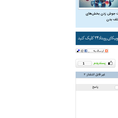
 جوش زدن بخش‌های
لف بدن
1
غیر قابل انتشار:
۲
پاسخ
در دوران قاجار چگونه
مردی که سر خم نکرد؟ | غلامرضا تختی و
مرصاد و ال
حکومت پهلوی