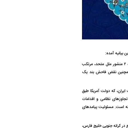
 بیانیه آمده:
ه سریع‌تر، پنهان‌کارتر و
هواپیمای مرموز E-11A BACN چیست؟
ارتش تروریستی آمریکا در ساعات اولیه بامداد چهارشنبه مورخ ۱۷ تیر ۱۴۰۵ با نقض آشکار بند ۴ ماده ۲ منشور ملل متحد، مرتکب
یرانی | پهپاد انتحاری
ه همچنین نقض فاحش بند یک
؟
 ایران، که دولت آمریکا طبق
 تجاوزهای نظامی و اقدامات
ته است. مسئولیت پیامدهای
 در کرانه جنوبی خلیج فارس،