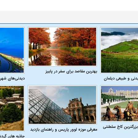
هران بازداشت
حمله ۶ سگ به کودک ۹ ساله در سنندج؛
ردپای سیاست در ی
راحی پلک
زنگ خطر دوباره به صدا درآمد
ماجرای قتل مداح
بهترین مقاصد برای سفر در پاییز
دنی و طبیعی دیلمان
دیدنی‌های شهر
دافع موردنظر
دو خرید جدید پرسپولیس نهایی شد؛
معضل بزرگ پرسپول
امضای قرارداد امروز
به فسخ قرارداد ن
بزرگترین کاخ سلطنتی
معرفی موزه لوور پاریس و راهنمای بازدید
جاذبه های گرد