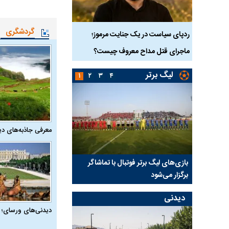
گردشگری
دک ۹ ساله در سنندج؛
ردپای سیاست در یک جنایت مرموز؛
جراحان قلابی در شمال ت
ماجرای قتل مداح معروف چیست؟
شدند؛ از تزریق فیلر تا ج
لیگ برتر
۱
۲
۳
۴
معرفی جاذبه‌های دی
را حاضر
بازی‌های لیگ برتر فوتبال با تماشاگر
رقم نجومی رضایتنامه م
برگزار می‌شود
پرسپولیس لو رفت
دیدنی
دیدنی‌های ورسای؛ 