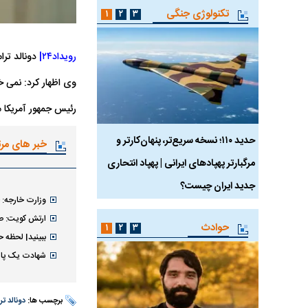
تکنولوژی جنگی
۱
۲
۳
رویداد۲۴|
دونالد تر
وی اظهار کرد: نمی خو
رئیس جمهور آمریکا م
 ماسک
حدید ۱۱۰؛ نسخه سریع‌تر، پنهان‌کارتر و
هواپیمای مرموز E-11A BACN چیست؟
خبر های مر
مرگبارتر پهپادهای ایرانی | پهپاد انتحاری
جدید ایران چیست؟
وزارت خارجه: ح
ارتش کویت: صدا
حوادث
۱
۲
۳
ببینید| لحظه ح
شهادت یک پاسد
برچسب ها:
دونالد ت