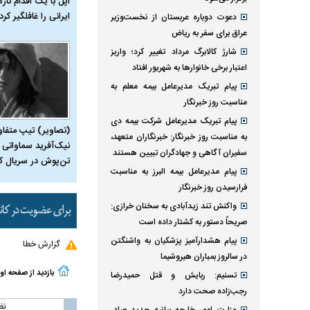
اپل با یک اقدام تازه
ایرانی را غافلگیر کرد
دعوت دوباره عربستان از نخست‌وزیر
عراق برای سفر به ریاض
شارژ کالابرگ مرداد تغییر کرد؛ واریز
اعتبار برخی خانوار‌ها به شهریور افتاد
پیام تبریک مدیرعامل بیمه معلم به
مناسبت روز خبرنگار
پیام تبریک مدیرعامل شرکت بیمه دی
(تصاویر) تیپ متفا
به مناسبت روز خبرنگار: خبرنگاران متعهد،
نیک‌آفرید سماواتی ب
سفیران آگاهی و جهادگران تبیین هستند
تن‌پوش در سریال ک
پیام مدیرعامل بیمه البرز به مناسبت
فرارسیدن روز خبرنگار
واکنش تند زیدآبادی به سخنان خرازی:
صریحاً دستور به کشتار داده است
پیام هشدارآمیز پزشکیان به واشنگتن
گزارش خطا
در سالروز بمباران هیروشیما
بازدید از صفحه او
تسنیم: ربایش و قتل حمیدرضا
رجب‌زاده صحت دارد
نظ