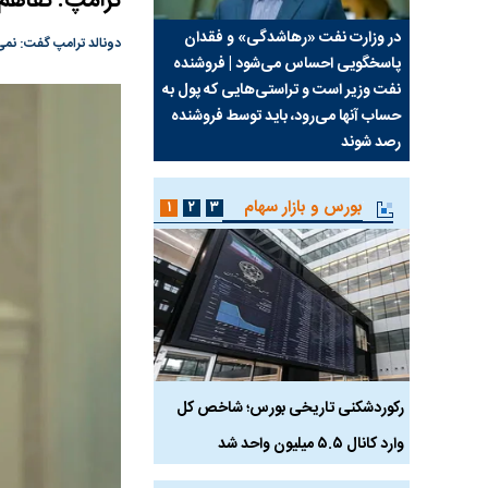
ترامپ: تفاهم 
سیما علیه
در وزارت نفت «رهاشدگی» و فقدان
چرا رویای آمریکایی سرن
دونالد ترامپ گفت: نمی‌
پاسخگویی احساس می‌شود | فروشنده
نابودی محور مقاومت تع
نفت وزیر است و تراستی‌هایی که پول به
پرد
حساب آنها می‌رود، باید توسط فروشنده
واشنگتن را زمین زد
رصد شوند
بورس و بازار سهام
۱
۲
۳
رکوردشکنی تاریخی بورس؛ شاخص کل
هجوم نقدینگی به بورس
وارد کانال ۵.۵ میلیون واحد شد
هم‌وزن در قله تاریخی