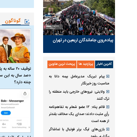
گوناگون
پیاده‌روی جاماندگان اربعین در تهران
آخرین اخبار
پربازدید ها
پربحث ترین عناوین
توقیف ۲۰ ساله 
«صد سال به این سا
پیام تبریک مدیرعامل بیمه دانا به
چنته دارد؟
مناسبت روز خبرنگار
ولایتی: نیرو‌های خارجی باید منطقه را
ترک کنند
قائم پناه: ۱۲ عضو شعام به تفاهم‌نامه
رأی مثبت دادند؛ صدای یک مخالف بلندتر
از همه است
بازی‌های لیگ برتر فوتبال با تماشاگر
برگزار می‌شود