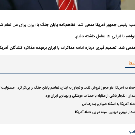
امپ، رئیس جمهور آمریکا مدعی شد: تفاهم‌نامه پایان جنگ با ایران برای من تمام 
اهم با ایرانی ها تعامل داشته باشم.
دعی شد: تصمیم گیری درباره ادامه مذاکرات با ایران برعهده مذاکره کنندگان آمری
فضاپیمای «استارشیپ» ایلان ماسک
حدید ۱۱۰؛ نسخ
تبط
چیست؟
مرگبارتر پهپادهای ا
جدید ایران چیست
ملات آمریکا، لغو مجوز فروش نفت و تجاوز به لبنان، تفاهم پایان جنگ را بی‌اثر کرد | مسئولی
ی انفجار ناشی از مقابله با حملات موشکی و پهپادی ایران بود
مله آمریکا به اسکله صیادی بندرعباس
ار نیروی دریایی سپاه در پی حمله آمریکا
رامپ