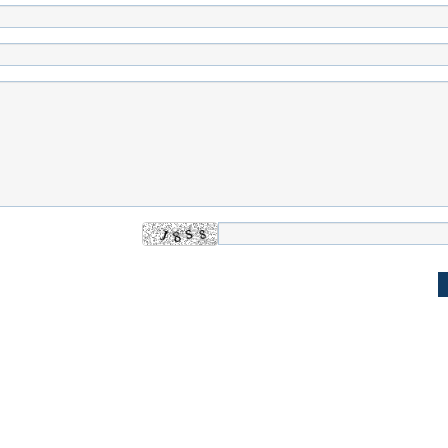
له به کویت با
سخنرانی دیده نشده آیت‌الله هاشمی
ببینید| انیمیشن لگ
رفسنجانی درباره پذیرش قطع نامه۵۹۸
جنگنده اف-۵
علت تنگی نفس و راه های درمان آن
دلیل علاقه برخی اف
چیست؟