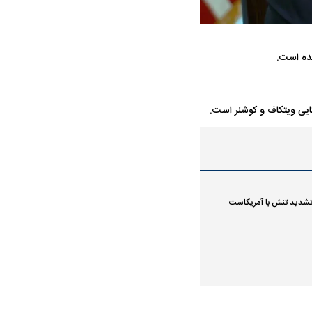
شده است.
کایی ویتکاف و کوشنر است.
ه سریع‌تر، پنهان‌کارتر و
هواپیمای مرموز E-11A BACN چیست؟
یرانی | پهپاد انتحاری
؟
ت تشدید تنش با آمریکاست