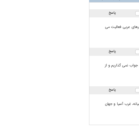
پاسخ
رهای عربی فعالیت می
پاسخ
جواب نمی گذاریم و از
پاسخ
 خاورمیانه، غرب آسیا و جهان
در دوران قاجار چگونه
مردی که سر خم نکرد؟ | غلامرضا تختی و
مرصاد و ال
حکومت پهلوی