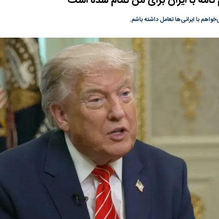
نامه با ایران برای من تمام شده است
گونی رژیم و
مطالعه رفتار هیستریک صدا و سیما علیه
در وزارت نفت «ر
خواهم با ایرانی‌ها تعامل داشته باشم.
بیر نشد؟ | پشت
کمپین نه به اعدام
پاسخگویی احساس 
ه تجارت پهپاد‌ ۱۵۰۰ دلاری که
نفت وزیر است و ت
حساب آنها می‌رود
رصد شوند
؛ شاخص کل و
بورس تهران رکورد شکست
رکوردشکنی تاریخ
وارد کانال ۵.۵ میلیون واحد شد