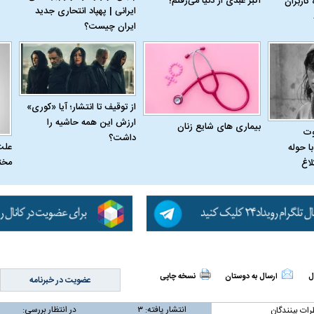
اکبر عبدی از دنیا می‌رفتم!
 کاربران
ایرانی | پهپاد انتحاری جدید
ایران چیست؟
از توقیف تا انتشار؛ آیا «کوری»
ارزش این همه حاشیه را
بیماری‌ های شایع زنان
وت
داشت؟
علت
ا حوله
مخت
لاغ
ل
ارسال به دوستان
نسخه چاپی
عضویت در خبرنامه
انتشار یافته:
۳
در انتظار بررسی:
رات بینندگان