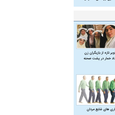
یر تازه از بازیگران زن
داد خمار در پشت صحنه
اری‌ های شایع مردان