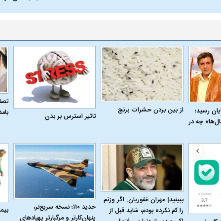
تصاو
از بین بردن حشرات برنج
به پایان رسید؛
بام
تاثیر استرس بر بدن
ل‌ها» چه در
ببینید| مهران غفوریان: اگر وزنم
حدید ۱۱۰؛ نسخه سریع‌تر،
بیم
را کم نکرده بودم، شاید قبل از
پنهان‌کارتر و مرگبارتر پهپادهای