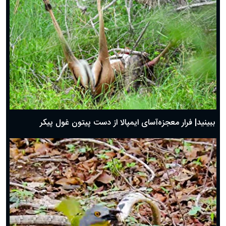
ببینید| فرار معجزه‌آسای ایمپالا از دست پیتون غول پیکر