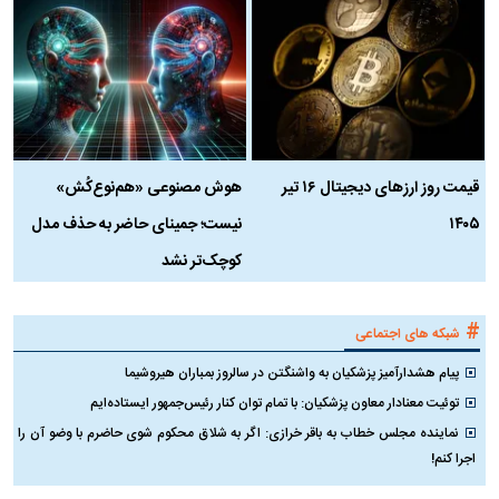
قیمت روز ارز‌های دیجیتال ۱۶ تیر
هوش مصنوعی «هم‌نوع‌کُش»
چ
۱۴۰۵
نیست؛ جمینای حاضر به حذف مدل
ک
کوچک‌تر نشد
#
شبکه های اجتماعی
پیام هشدارآمیز پزشکیان به واشنگتن در سالروز بمباران هیروشیما
توئیت معنادار معاون پزشکیان: با تمام توان کنار رئیس‌جمهور ایستاده‌ایم
نماینده مجلس خطاب به باقر خرازی: اگر به شلاق محکوم شوی حاضرم با وضو آن را
اجرا کنم!