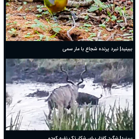
ببینید| نبرد پرنده شجاع با مار سمی
ببینید| شگرد کفتار برای شکار تک نفره کودو