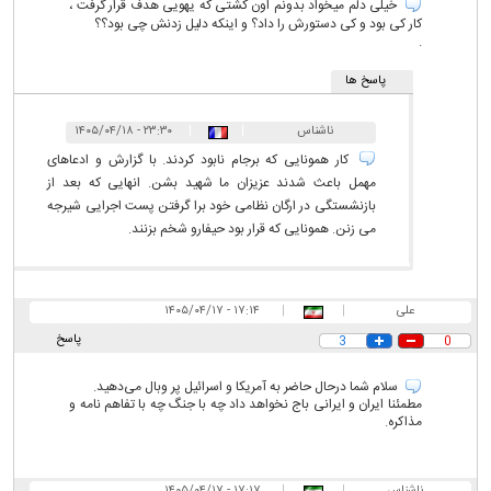
خیلی دلم میخواد بدونم اون کشتی که یهویی هدف قرار گرفت ،
کار کی بود و کی دستورش را داد؟ و اینکه دلیل زدنش چی بود؟؟
.
پاسخ ها
ناشناس
|
|
۲۳:۳۰ - ۱۴۰۵/۰۴/۱۸
کار همونایی که برجام نابود کردند. با گزارش و ادعاهای
مهمل باعث شدند عزیزان ما شهید بشن. انهایی که بعد از
بازنشستگی در ارگان نظامی خود برا گرفتن پست اجرایی شیرجه
می زنن. همونایی که قرار بود حیفارو شخم بزنند.
علی
|
|
۱۷:۱۴ - ۱۴۰۵/۰۴/۱۷
پاسخ
3
0
سلام شما درحال حاضر به آمریکا و اسرائیل پر وبال می‌دهید.
مطمئنا ایران و ایرانی باج نخواهد داد چه با جنگ چه با تفاهم نامه و
مذاکره.
ناشناس
|
|
۱۷:۱۷ - ۱۴۰۵/۰۴/۱۷