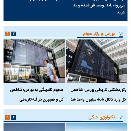
می‌رود، باید توسط فروشنده رصد
شوند
بورس و بازار سهام
۱
۲
رکوردشکنی تاریخی بورس؛ شاخص
هجوم نقدینگی به بورس؛ شاخص
ب
کل وارد کانال ۵.۵ میلیون واحد شد
کل و هم‌وزن در قله تاریخی
تکنولوژی جنگی
۱
۲