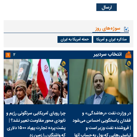
سوژه‌های روز
مذاکره ایران و آمریکا
حمله آمریکا به ایران
انتخاب سردبیر
۱
۲
در وزارت نفت «رهاشدگی» و
چرا رویای آمریکایی سرنگونی رژیم و
فقدان پاسخگویی احساس می‌شود
نابودی محور مقاومت تعبیر نشد؟ |
| فروشنده نفت وزیر است و
پشت پرده تجارت پهپاد‌ ۱۵۰۰ دلاری
تراستی‌هایی که پول به حساب آنها
که واشنگتن را زمین زد