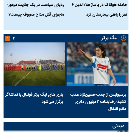
حادثه هولناک در پاساژ علاءالدین ۶
ردپای سیاست در یک جنایت مرموز؛
ج
نفر را راهی بیمارستان کرد
ماجرای قتل مداح معروف چیست؟
ب
ج
لیگ برتر
۱
۲
پرسپولیس از جذب حسین‌نژاد عقب
بازی‌های لیگ برتر فوتبال با تماشاگر
کشید؛ رضایتنامه ۲ میلیون دلاری
برگزار می‌شود
مانع انتقال
دیدنی