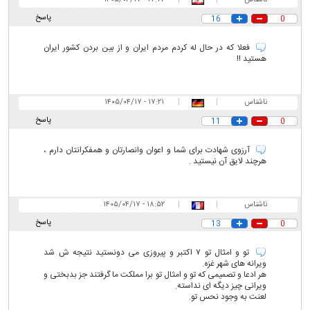
پاسخ
16
0
فعلا که در حال له کردم مردم ایران و از بین بردن کشور ایران
هستید !!
ناشناس
|
|
۱۷:۲۱ - ۱۴۰۵/۰۴/۱۷
پاسخ
11
0
آرزوی شهادت برای شما و اعوان وانصارتان و همفکرانتان دارم ،
هرچند لایق آن نیستید .
ناشناس
|
|
۱۸:۵۲ - ۱۴۰۵/۰۴/۱۷
پاسخ
13
0
تو و امثال تو ۷ اکتبر و پیروزی می دونستید نتیجه ش شد
ویرانه های شهر غزه.
هر ادعا و تصمیمی که تو و امثال تو برا مملکت ما گرفتند جز بدبختی و
ویرانی چیز دیگه ای نداسته.
لعنت به وجود نحس تو.