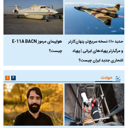
حدید ۱۱۰؛ نسخه سریع‌تر، پنهان‌کارتر
هواپیمای مرموز E-11A BACN
ف
و مرگبارتر پهپادهای ایرانی | پهپاد
چیست؟
م
انتحاری جدید ایران چیست؟
حوادث
۱
۲