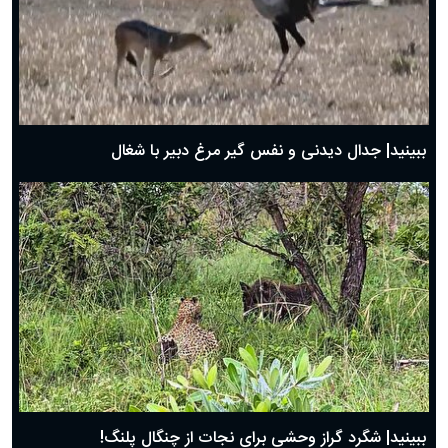
دعای روز سوم ماه مبارک رمضان؛ ۱۴ اسفند ۱۴۰۴
دعای روز دوم ماه مبارک رمضان ۱ اسفند ماه ۱۴۰۴
دعای روز اول ماه مبارک رمضان، ۳۰ بهمن ۱۴۰۴
حضرت زینب(س) چگونه از دنیا رفت؟
بهترین پیامک تبریک روز پدر ۱۴۰۴؛ جملات زیبا و صمیمانه
روز پدر ۱۴۰۴ چه روزی است؟
ببینید| جدال دیدنی و نفس گیر مرغ دبیر با شغال
ببینید| شگرد گراز وحشی برای نجات از چنگال پلنگ!