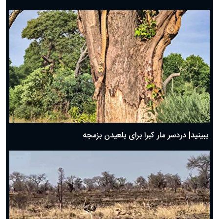
ببینید| دردسر مار کبرا برای بلعیدن بزمجه