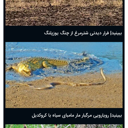
ببینید| فرار دیدنی شترمرغ از چنگ یوزپلنگ
ببینید| رویارویی مرگبار مار مامبای سیاه با کروکدیل