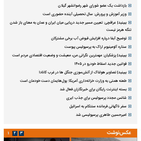
بازداشت یک عضو شورای شهر رضوانشهر گیلان
وزیر آموزش و پرورش: سال تحصیلی آینده حضوری است
ببینید| عراقچی: تعیین مسیر جدید دریایی میان ایران و عمان به معنای باز شدن
تنگه هرمز نیست
توضیح آبفا درباره افزایش قبوض آب برخی مشترکان
ستاره آلومینیوم اراک به پرسپولیس پیوست
ببینید| پزشکیان: مهمترین نگرانی من، معیشت و وضعیت اقتصادی مردم است
قوانین جدید اسقاط خودرو در ۱۴۰۵
ببینید| تصاویر هولناک از آتش‌سوزی جنگل ها در غرب کانادا
طعنه همتی به وزارت خزانه‌داری آمریکا: پول‌هایمان دست خودمان است
بسته اینترنت رایگان برای خبرنگاران فعال شد
شانس مجدد پرسپولیس برای جذب ایری
سفر ناگهانی فرمانده سنتکام به اسرائیل
امیرحسین طاهری پرسپولیسی شد
عکس‌نوشت
۱
۲
۳