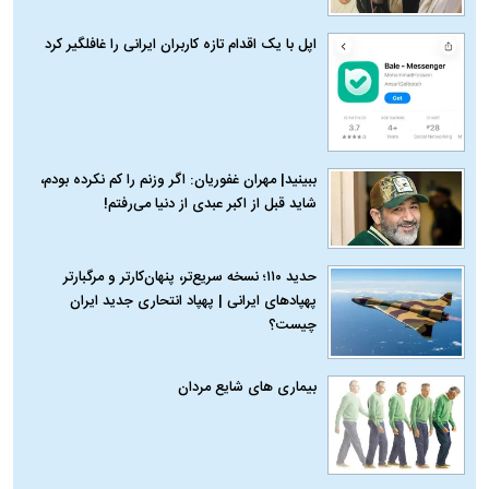
اپل با یک اقدام تازه کاربران ایرانی را غافلگیر کرد
ببینید| مهران غفوریان: اگر وزنم را کم نکرده بودم،
شاید قبل از اکبر عبدی از دنیا می‌رفتم!
حدید ۱۱۰؛ نسخه سریع‌تر، پنهان‌کارتر و مرگبارتر
پهپادهای ایرانی | پهپاد انتحاری جدید ایران
چیست؟
بیماری‌ های شایع مردان