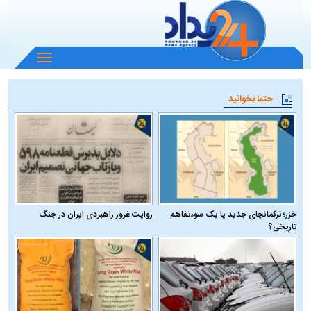
باز
و
بسته
حتما بخوانید
کردن
منو
خزر؛ ترکمانچای جدید یا یک سوءتفاهم
روایت غرور راهبردی ایران در جنگ
تاریخی؟